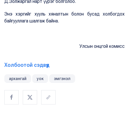
Д.Золжаргал нарт үүрэг болголоо.
Энэ хэргийг хууль хяналтын болон бусад холбогдох
байгууллага шалгаж байна.
Улсын онцгой комисс
Холбоотой сэдвүүд
архангай
уок
эмгэнэл