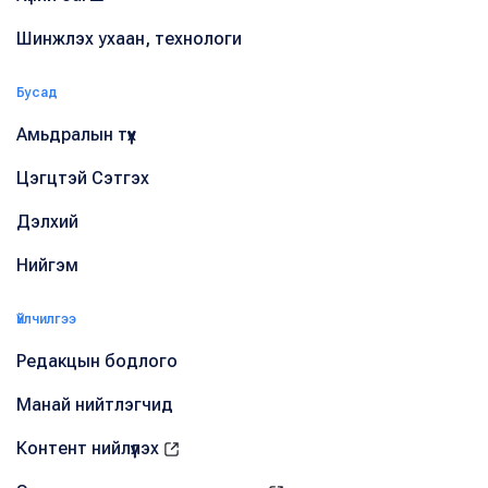
Шинжлэх ухаан, технологи
Бусад
Амьдралын түүх
Цэгцтэй Сэтгэх
Дэлхий
Нийгэм
Үйлчилгээ
Редакцын бодлого
Манай нийтлэгчид
Контент нийлүүлэх