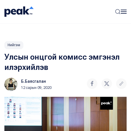
Нийгэм
Улсын онцгой комисс эмгэнэл
илэрхийлэв
Б.Баясгалан
12 сарын 09, 2020