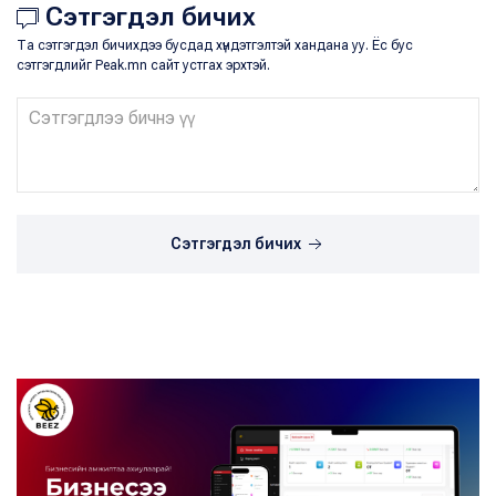
Сэтгэгдэл бичих
Та сэтгэгдэл бичихдээ бусдад хүндэтгэлтэй хандана уу. Ёс бус
сэтгэгдлийг Peak.mn сайт устгах эрхтэй.
Сэтгэгдэл бичих