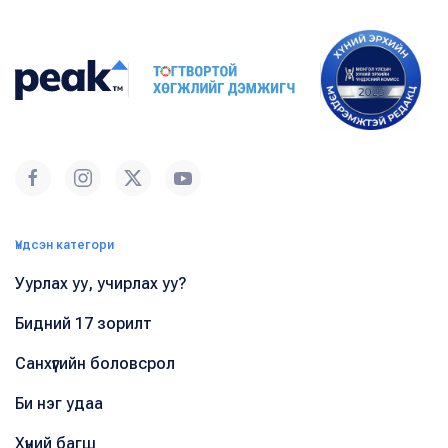
Үндсэн категори
Уурлах уу, учирлах уу?
Бидний 17 зорилт
Санхүүгийн боловсрол
Би нэг удаа
Хүний багш