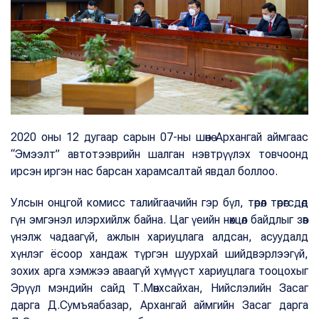
2020 оны 12 дугаар сарын 07-ны шөнө Архангай аймгаас
“Эмээлт” автотээврийн шалган нэвтрүүлэх товчоонд
ирсэн иргэн нас барсан харамсалтай явдал боллоо.
Улсын онцгой комисс талийгаачийн гэр бүл, төрөл төрөгсдөд
гүн эмгэнэл илэрхийлж байна. Цаг үеийн нөхцөл байдлыг зөв
үнэлж чадаагүй, ажлын хариуцлага алдсан, асуудалд
хүнлэг ёсоор хандаж түргэн шуурхай шийдвэрлээгүй,
зохих арга хэмжээ аваагүй хүмүүст хариуцлага тооцохыг
Эрүүл мэндийн сайд Т.Мөнхсайхан, Нийслэлийн Засаг
дарга Д.Сумъяабазар, Архангай аймгийн Засаг дарга