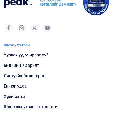
Үндсэн категори
Уурлах уу, учирлах уу?
Бидний 17 зорилт
Санхүүгийн боловсрол
Би нэг удаа
Хүний багш
Шинжлэх ухаан, технологи