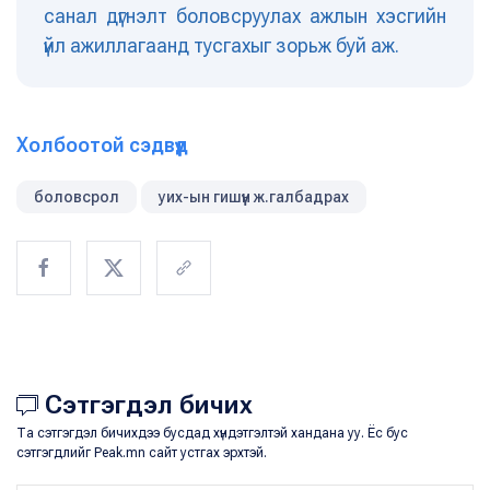
санал дүгнэлт боловсруулах ажлын хэсгийн
үйл ажиллагаанд тусгахыг зорьж буй аж.
Холбоотой сэдвүүд
боловсрол
уих-ын гишүүн ж.галбадрах
Сэтгэгдэл бичих
Та сэтгэгдэл бичихдээ бусдад хүндэтгэлтэй хандана уу. Ёс бус
сэтгэгдлийг Peak.mn сайт устгах эрхтэй.