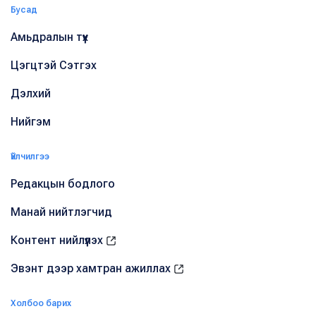
Бусад
Амьдралын түүх
Цэгцтэй Сэтгэх
Дэлхий
Нийгэм
Үйлчилгээ
Редакцын бодлого
Манай нийтлэгчид
Контент нийлүүлэх
Эвэнт дээр хамтран ажиллах
Холбоо барих