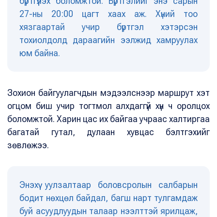
бүртгүүлэх боломжтой. Бүртгэлийг энэ сарын
27-ны 20:00 цагт хаах аж. Хүний тоо
хязгаартай учир бүртгэл хэтэрсэн
тохиолдолд дараагийн ээлжид хамруулах
юм байна.
Зохион байгуулагчдын мэдээлснээр маршрут хэт
огцом биш учир тогтмол алхдаггүй хүн ч оролцох
боломжтой. Харин цас их байгаа учраас халтиргаа
багатай гутал, дулаан хувцас бэлтгэхийг
зөвлөжээ.
Энэхүү уулзалтаар боловсролын салбарын
бодит нөхцөл байдал, багш нарт тулгамдаж
буй асуудлуудын талаар нээлттэй ярилцаж,