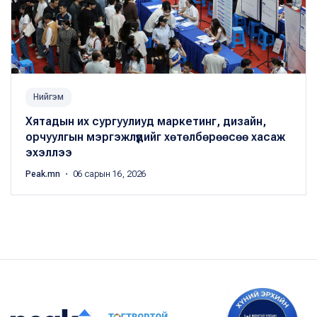
Нийгэм
Хятадын их сургуулиуд маркетинг, дизайн,
орчуулгын мэргэжлүүдийг хөтөлбөрөөсөө хасаж
эхэллээ
Peak.mn
・ 06 сарын 16, 2026