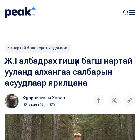
Чанартай боловсролыг дэмжих
Ж.Галбадрах гишүүн багш нартай
ууланд алхангаа салбарын
асуудлаар ярилцана
Хүдэрчулууны Хулан
02 сарын 25, 2026