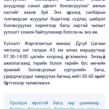
асуудлаар санал дүгнэлт боловсруулах” ажлын
хэсгийг ахалж буй. Энэ хүрээнд салбарын
тулгамдсан асуудлыг бодитоор судлах, шийдэл
боловсруулах зорилгоор багш нартай чөлөөт
уулзалт зохион байгуулахаар болсон нь энэ аж.
Уулзалт Жаргалантын амнаас Дугуй Цагаан
чиглэлд нэг талдаа 4.5 км алхах маршрутаар
07:30–14:00 цагийн хооронд үргэлжилнэ. Энэхүү үй
ажиллагаанд төрийн болон төрийн бус өмчийн
ерөнхий боловсролын сургуулийн багш,
удирдлагуудыг хамруулах бөгөөд нийт 50-60 хүнийг
бүртгэхээр төлөвлөжээ.
Оролцох хүсэлтэй багш нар цахимаар