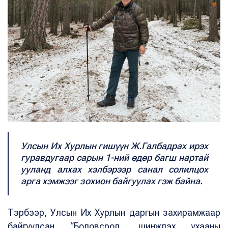
Улсын Их Хурлын гишүүн Ж.Галбадрах ирэх
гуравдугаар сарын 1-ний өдөр багш нартай
ууланд алхах хэлбэрээр санал солилцох
арга хэмжээг зохион байгуулах гэж байна.
Тэрбээр, Улсын Их Хурлын даргын захирамжаар
байгуулсан “Боловсрол, шинжлэх ухааны