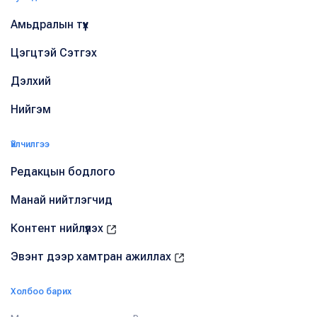
Амьдралын түүх
Цэгцтэй Сэтгэх
Дэлхий
Нийгэм
Үйлчилгээ
Редакцын бодлого
Манай нийтлэгчид
Контент нийлүүлэх
Эвэнт дээр хамтран ажиллах
Холбоо барих