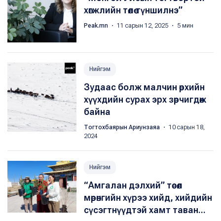
хөгжлийн төлөө түншилнэ”
Peak.mn
・ 11 сарын 12, 2025 ・ 5 мин
Нийгэм
​Зудаас болж малчин өрхийн
хүүхдийн сурах эрх зөрчигдөж
байна
Тогтохбаярын Ариунзаяа
・ 10 сарын 18,
2024
Нийгэм
“Амгалан дэлхий” төсөл
мөрөнгийн хүрээ хийд, хийдийн
сүсэгтнүүдтэй хамт таван...