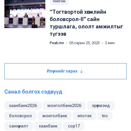
Нийгэм
“Тогтвортой хөгжлийн
боловсрол-II” сайн
туршлага, ололт амжилтыг
түгээв
Peak.mn
・ 05 сарын 25, 2023 ・ 2 мин
Илүү ихийг харах
Санал болгох сэдвүүд
хаанбанк2026
монголбанк2026
эрүүлмэнд
боловсрол
монголбанк
ипотек
tnc
санхүүжилт
хаанбанк
cop17