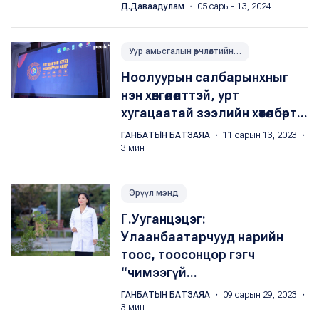
Д.Даваадулам
・ 05 сарын 13, 2024
Уур амьсгалын өөрчлөлтийн үр нөлөөг багасгах
Ноолуурын салбарынхныг
нэн хөнгөлөлттэй, урт
хугацаатай зээлийн хөтөлбөрт...
ГАНБАТЫН БАТЗАЯА
・ 11 сарын 13, 2023 ・
3 мин
Эрүүл мэнд
Г.Ууганцэцэг:
Улаанбаатарчууд нарийн
тоос, тоосонцор гэгч
“чимээгүй...
ГАНБАТЫН БАТЗАЯА
・ 09 сарын 29, 2023 ・
3 мин