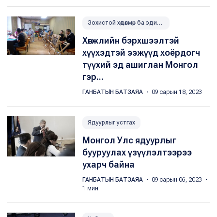
Зохистой хөдөлмөр ба эдийн засгийн өсөлт
Хөгжлийн бэрхшээлтэй
хүүхэдтэй ээжүүд хоёрдогч
түүхий эд ашиглан Монгол
гэр...
ГАНБАТЫН БАТЗАЯА
・ 09 сарын 18, 2023
Ядуурлыг устгах
Монгол Улс ядуурлыг
бууруулах үзүүлэлтээрээ
ухарч байна
ГАНБАТЫН БАТЗАЯА
・ 09 сарын 06, 2023 ・
1 мин