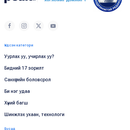
Үндсэн категори
Уурлах уу, учирлах уу?
Бидний 17 зорилт
Санхүүгийн боловсрол
Би нэг удаа
Хүний багш
Шинжлэх ухаан, технологи
Бусад