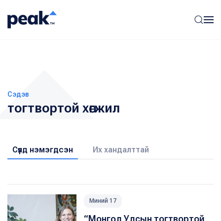
Сэдэв
тогтвортой хөгжил
Сүүлд нэмэгдсэн
Их хандалттай
Миний 17
“Монгол Улсын тогтвортой