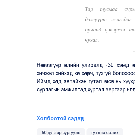
Тэр тусмаа сүрье
дээгүүрт жагсдаг
орчинд цэвэрхэн т
чухал.
Нөгөөтээгүүр өвлийн улиралд -30 хэмд
хичээл хийхэд хөл хөлөрч, тухгүй болохоос
Иймд хөлд эвтэйхэн гутал өмсөх нь хүүх
сурлагын амжилтад хүртэл эергээр нөлөөл
Холбоотой сэдвүүд
60 дугаар сургууль
гутлаа солих