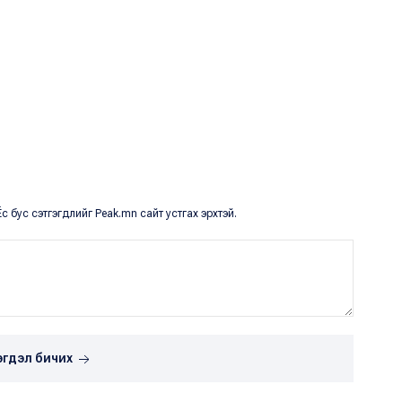
с бус сэтгэгдлийг Peak.mn сайт устгах эрхтэй.
эгдэл бичих