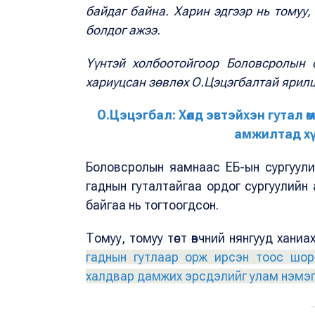
байдаг байна. Харин эдгээр нь томуу, 
болдог ажээ.
Үүнтэй холбоотойгоор Боловсролын 
хариуцсан зөвлөх О.Цэцэгбалтай ярил
О.Цэцэгбал: Хөлд эвтэйхэн гутал өм
амжилтад хүр
Боловсролын яамнаас ЕБ-ын сургуул
гаднын гуталтайгаа ордог сургуулийн 
байгаа нь тогтоогдсон.
Томуу, томуу төст өвчний нянгууд хани
гаднын гутлаар орж ирсэн тоос шор
халдвар дамжих эрсдэлийг улам нэмэг