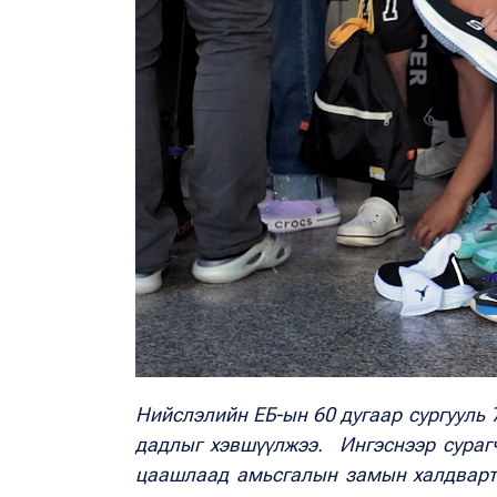
Нийслэлийн ЕБ-ын 60 дугаар сургууль
дадлыг хэвшүүлжээ.
Ингэснээр сураг
цаашлаад амьсгалын замын халдварт ө