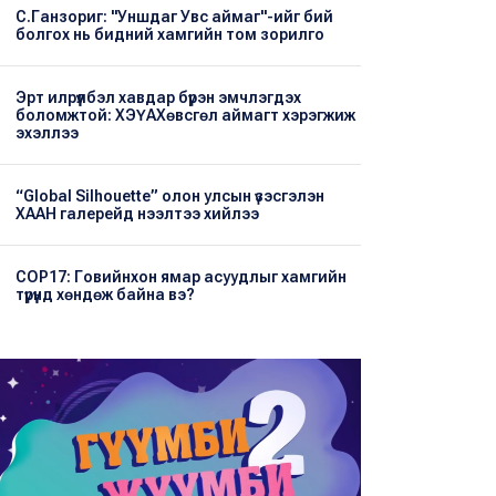
С.Ганзориг: "Уншдаг Увс аймаг"-ийг бий
болгох нь бидний хамгийн том зорилго
Эрт илрүүлбэл хавдар бүрэн эмчлэгдэх
боломжтой: ХЭҮА​Хөвсгөл аймагт хэрэгжиж
эхэллээ
“Global Silhouette” олон улсын үзэсгэлэн
ХААН галерейд нээлтээ хийлээ
COP17: Говийнхон ямар асуудлыг хамгийн
түрүүнд хөндөж байна вэ?