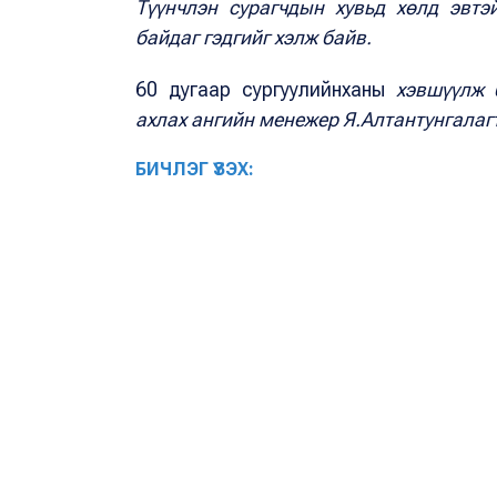
Түүнчлэн сурагчдын хувьд хөлд эвтэй
байдаг
гэдгийг хэлж байв.
60 дугаар сургуулийнханы
хэвшүүлж б
ахлах ангийн менежер Я.Алтантунгалаг
БИЧЛЭГ ҮЗЭХ: