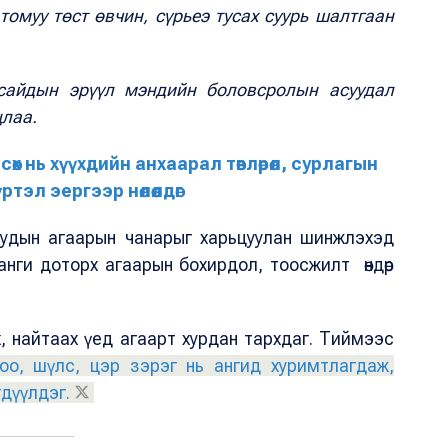
томуу төст өвчин, сүрьеэ тусах суурь шалтгаан
сайдын эрүүл мэндийн боловсролын асуудал
цлаа.
сөх нь хүүхдийн анхаарал төвлөрөл, сурлагын
тэл эергээр нөлөөлдөг
иудын агаарын чанарыг харьцуулан шинжлэхэд
анги доторх агаарын бохирдол, тоосжилт өндөр
ах, найтаах үед агаарт хурдан тархдаг. Тиймээс
оо, шүлс, цэр зэрэг нь ангид хуримтлагдаж,
дүүлдэг.