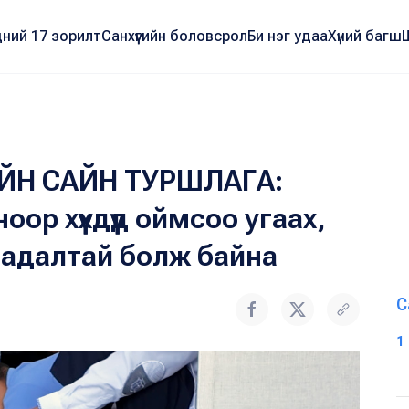
ний 17 зорилт
Санхүүгийн боловсрол
Би нэг удаа
Хүний багш
ИЙН САЙН ТУРШЛАГА:
ор хүүхдүүд оймсоо угаах,
дадалтай болж байна
С
1