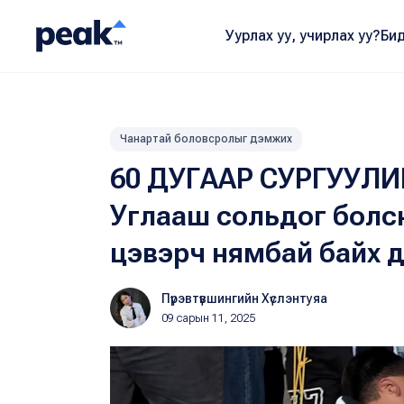
Уурлах уу, учирлах уу?
Бид
Чанартай боловсролыг дэмжих
60 ДУГААР СУРГУУЛ
Углааш сольдог болсно
цэвэрч нямбай байх 
Пүрэвтүвшингийн Хүслэнтуяа
09 сарын 11, 2025