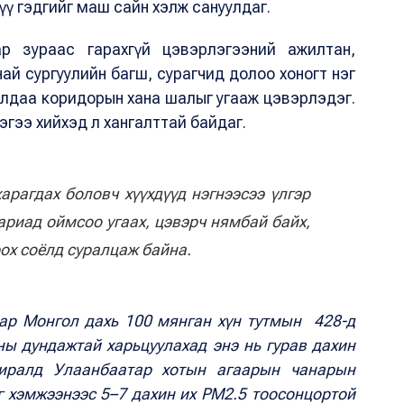
шүү гэдгийг маш сайн хэлж сануулдаг.
р зураас гарахгүй цэвэрлэгээний ажилтан,
ай сургуулийн багш, сурагчид долоо хоногт нэг
ралдаа коридорын хана шалыг угааж цэвэрлэдэг.
рлэгээ хийхэд л хангалттай байдаг.
арагдах боловч хүүхдүүд нэгнээсээ үлгэр
ариад оймсоо угаах, цэвэрч нямбай байх,
рох соёлд суралцаж байна.
ар Монгол дахь 100 мянган хүн тутмын 428-д
ны дундажтай харьцуулахад энэ нь гурав дахин
иралд Улаанбаатар хотын агаарын чанарын
г хэмжээнээс 5–7 дахин их PM2.5 тоосонцортой