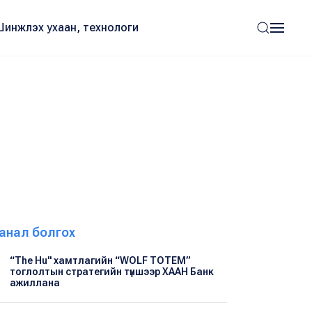
Шинжлэх ухаан, технологи
анал болгох
“The Hu" хамтлагийн “WOLF TOTEM”
тоглолтын стратегийн түншээр ХААН Банк
ажиллана