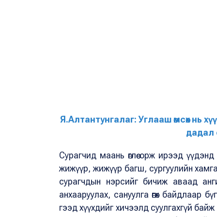
Я.Алтантунгалаг: Углааш өмсөх нь х
дадал 
Сурагчид маань өглөө орж ирээд үүдэн
жижүүр, жижүүр багш, сургуулийн хамг
сурагчдын нэрсийг бичиж аваад анги
анхааруулах, сануулга өгөх байдлаар 
гээд хүүхдийг хичээлд суулгахгүй байж 