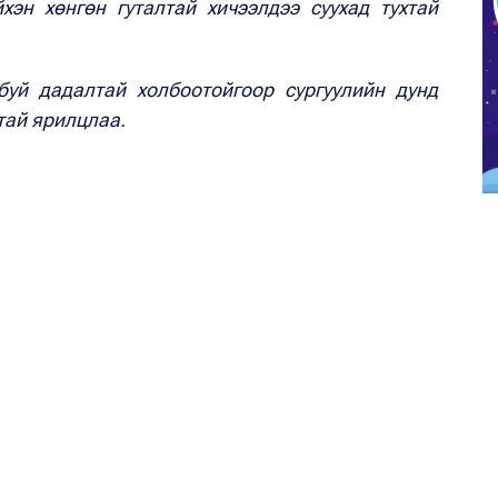
хэн хөнгөн гуталтай хичээлдээ суухад тухтай
уй дадалтай холбоотойгоор сургуулийн дунд
тай ярилцлаа.