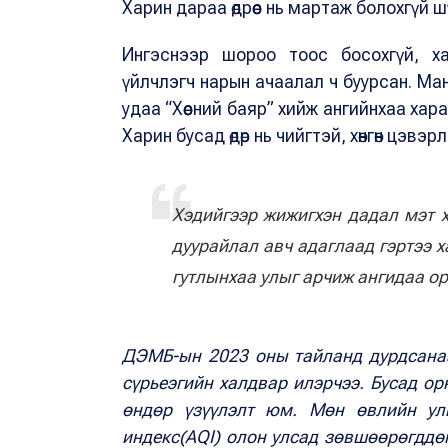
Харин дараа өдрөөс нь мартаж болохгүй 
Ингэснээр шороо тоос босохгүй, ха
үйлчлэгч нарын ачаалал ч буурсан. Ман
удаа “Хөөсний баяр” хийж ангийнхаа ха
Харин бусад өдөр нь чийгтэй, хөнгөн цэвэ
Хэдийгээр жижигхэн дадал мэт х
дуурайлал авч адаглаад гэртээ х
гутлынхаа улыг арчиж ангидаа о
ДЭМБ-ын 2023 оны тайланд дурдсана
сүрьеэгийн халдвар илэрчээ. Бусад ор
өндөр үзүүлэлт юм. Мөн өвлийн ул
индекс(AQI) олон улсад зөвшөөрөгддө