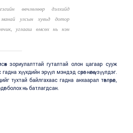
эгийн өвчлөлөөр дэлхийд
 манай улсын хувьд дотор
авчик, углааш өмсөх нь нэн
 өмсөх зориулалттай гуталтай олон цагаар сууж
 гадна хүүхдийн эрүүл мэндэд сөрөг нөлөө үзүүлдэг.
дийг тухтай байлгахаас гадна анхаарал төвлөрөл,
дөг болох нь батлагдсан.