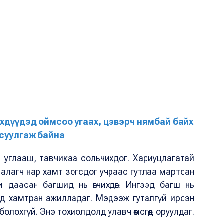
үүхдүүдэд оймсоо угаах, цэвэрч нямбай байх
суулгаж байна
д углааш, тавчикаа сольчихдог. Хариуцлагатай
аалагч нар хамт зогсдог учраас гутлаа мартсан
 даасан багшид нь өгчихдөг. Ингээд багш нь
бүгд хамтран ажилладаг. Мэдээж гуталгүй ирсэн
болохгүй. Энэ тохиолдолд улавч өмсгөөд оруулдаг.