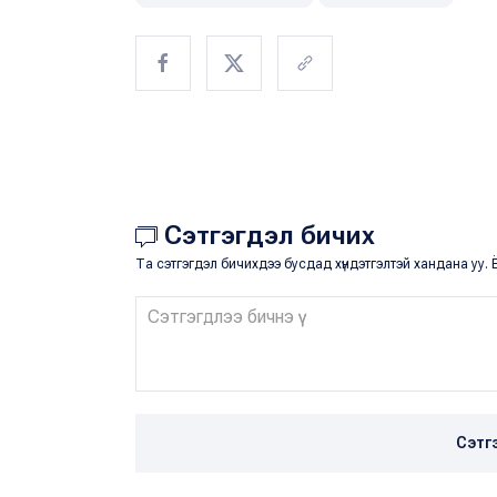
Сэтгэгдэл бичих
Та сэтгэгдэл бичихдээ бусдад хүндэтгэлтэй хандана уу. Ё
Сэтг