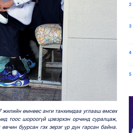
2
3
4
5
 7 жилийн өмнөөс анги танхимдаа углааш өмсөх
чид тоос шороогүй цэвэрхэн орчинд суралцаж,
вчин буурсан гэх эерэг үр дүн гарсан байна.