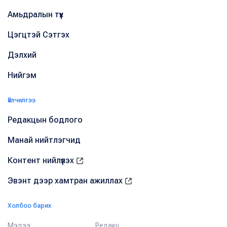
Амьдралын түүх
Цэгцтэй Сэтгэх
Дэлхий
Нийгэм
Үйлчилгээ
Редакцын бодлого
Манай нийтлэгчид
Контент нийлүүлэх
Эвэнт дээр хамтран ажиллах
Холбоо барих
Мэдээ
Редакц