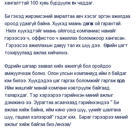
хангалттай 100 хувь бүрдүүлж өгч чаддаг.
Би гэхэд жирэмсэний амралтаа авч хэсэг эргэн ажилдаа
ороод удаагүй байна. Хүүхэд маань дөнгөж ой гарантай.
Нялх хүүхэдтэйг маань ойлгоод компаниас намайг
гэрээсээ ч, оффистоо ч ажиллах боломжоор хангасан.
Гэрээсээ ажиллахын давуу тал их шүү дээ. Өөрийн цагт
тохируулаад ажлаа хийчихнэ.
Өдрийн цагаар заавал хийх ажилгүй бол оройдоо
амжуулчхаж болно. Олон улсын компаниуд ийм л байдаг
юм билээ. Хүүхдэдээ цаг гаргах боломжийг гаргаж өгдөг.
Ийм жишгийг манай компани нэвтрүүлж байгаад
талархдаг. Тэр хэрээрээ гэрийнхэн миний ажлыг
дэмжинэ ээ. Зурагтаа асаачхаад гэрийнхэндээ “ Би
ажлаа хийж байна, ийм кино үзнэ шүү, үүнийг шалгана
шүү, гацвал хэлээрэй” гэдэг юм. Бараг гэрээрээ миний
ажлыг хийж байгаа биз./инээв/