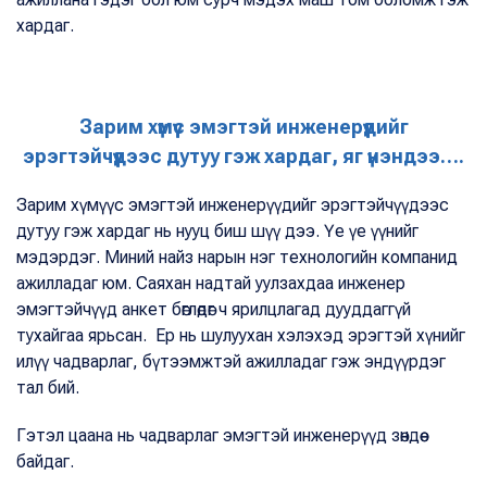
хардаг.
Зарим хүмүүс эмэгтэй инженерүүдийг
эрэгтэйчүүдээс дутуу гэж хардаг, яг үнэндээ….
Зарим хүмүүс эмэгтэй инженерүүдийг эрэгтэйчүүдээс
дутуу гэж хардаг нь нууц биш шүү дээ. Үе үе үүнийг
мэдэрдэг. Миний найз нарын нэг технологийн компанид
ажилладаг юм. Саяхан надтай уулзахдаа инженер
эмэгтэйчүүд анкет бөглөдөг ч ярилцлагад дууддаггүй
тухайгаа ярьсан. Ер нь шулуухан хэлэхэд эрэгтэй хүнийг
илүү чадварлаг, бүтээмжтэй ажилладаг гэж эндүүрдэг
тал бий.
Гэтэл цаана нь чадварлаг эмэгтэй инженерүүд зөндөө
байдаг.