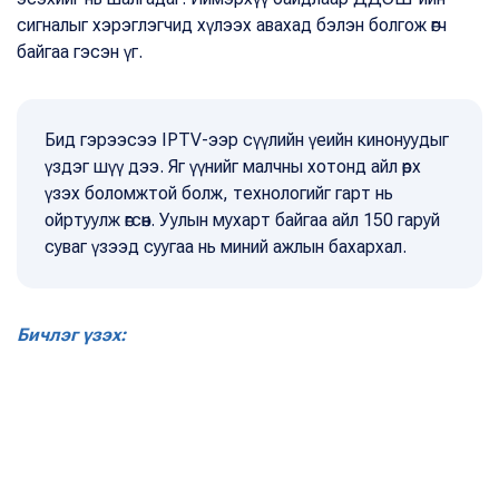
сигналыг хэрэглэгчид хүлээх авахад бэлэн болгож өгч
байгаа гэсэн үг.
Бид гэрээсээ IPTV-ээр сүүлийн үеийн кинонуудыг
үздэг шүү дээ. Яг үүнийг малчны хотонд айл өрх
үзэх боломжтой болж, технологийг гарт нь
ойртуулж өгсөн. Уулын мухарт байгаа айл 150 гаруй
суваг үзээд суугаа нь миний ажлын бахархал.
Бичлэг үзэх: