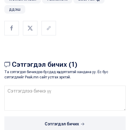
ддэш
Сэтгэгдэл бичих (1)
Та сэтгэгдэл бичихдээ бусдад хүндэтгэлтэй хандана уу. Ёс бус
сэтгэгдлийг Peak.mn сайт устгах эрхтэй.
Сэтгэгдэл бичих