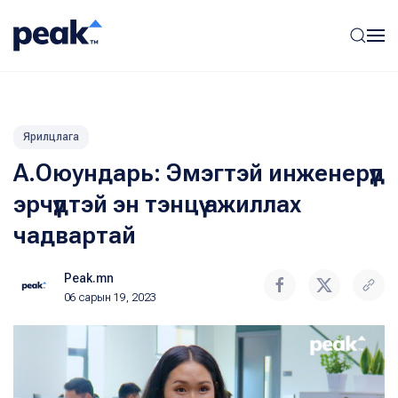
Ярилцлага
А.Оюундарь: Эмэгтэй инженерүүд
эрчүүдтэй эн тэнцүү ажиллах
чадвартай
Peak.mn
06 сарын 19, 2023