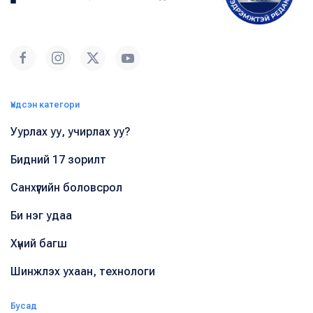
Үндсэн категори
Уурлах уу, учирлах уу?
Бидний 17 зорилт
Санхүүгийн боловсрол
Би нэг удаа
Хүний багш
Шинжлэх ухаан, технологи
Бусад