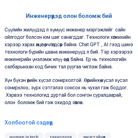
Инженерүүдэд олон боломж бий
Сүүлийн жилүүдэд л хүмүүс инженер мэргэжлийг сайн
ойлгодог болсон юм шиг санагддаг. Технологи хөгжихийн
хэрээр харах өнцөг өөрчлөгдсөөр байна. Chat GPT , AI гээд шинэ
технологи бүрийн цаана инженерүүд л бий. Тэр хэрээрээ
инженерийн үнэлэмж илүү өсөөд байна. Ер нь технологийн
салбарынхан код бичих тал руугаа чиглэж байна.
Хүн бүхэн өөрийн хүсэл сонирхолтой. Өөрийнхөө хүсэл хүсэл
сонирхлоо, зүрх сэтгэлээ сонсох нь чухал гэж боддог.
Хэрвээ технологид дуртай бол сонгон суралцаарай,
олон боломж бий гэж охидод зөвлөе.
Холбоотой сэдвүүд
women in tech
технологи
эмэгтэйчүүд