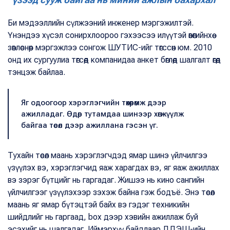
Би мэдээллийн сүлжээний инженер мэргэжилтэй.
Үнэндээ хүсэл сонирхлоороо гэхээсээ илүүтэй өвөөгийнхөө
зөвлөснөөр мэргэжлээ сонгож ШУТИС-ийг төгссөн юм. 2010
онд их сургуулиа төгсөөд компанидаа анкет бөглөөд шалгалт өгөөд
тэнцэж байлаа.
Яг одоогоор хэрэглэгчийн төхөөрөмж дээр
ажилладаг. Өдөр тутамдаа шинээр хөгжүүлж
байгаа төсөл дээр ажиллана гэсэн үг.
Тухайн төсөл маань хэрэглэгчдэд ямар шинэ үйлчилгээ
үзүүлэх вэ, хэрэглэгчид яаж харагдах вэ, яг яаж ажиллах
вэ зэрэг бүтцийг нь гаргадаг. Жишээ нь кино сангийн
үйлчилгээг үзүүлэхээр зэхэж байна гэж бодъё. Энэ төсөл
маань яг ямар бүтэцтэй байх вэ гэдэг техникийн
шийдлийг нь гаргаад, box дээр хэвийн ажиллаж буй
эсэхийг нь шалгадаг. Иймэрхүү байдлаар ДДЭШ-ийн