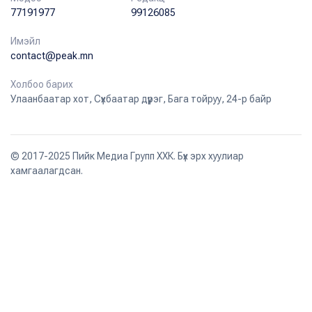
77191977
99126085
Имэйл
contact@peak.mn
Холбоо барих
Улаанбаатар хот, Сүхбаатар дүүрэг, Бага тойруу, 24-р байр
© 2017-2025 Пийк Медиа Групп ХХК. Бүх эрх хуулиар
хамгаалагдсан.