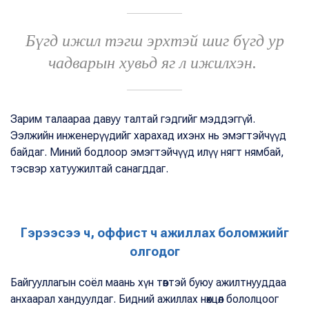
Бүгд ижил тэгш эрхтэй шиг бүгд ур
чадварын хувьд яг л ижилхэн.
Зарим талаараа давуу талтай гэдгийг мэддэггүй.
Ээлжийн инженерүүдийг харахад ихэнх нь эмэгтэйчүүд
байдаг. Миний бодлоор эмэгтэйчүүд илүү нягт нямбай,
тэсвэр хатуужилтай санагддаг.
Гэрээсээ ч, оффист ч ажиллах боломжийг
олгодог
Байгууллагын соёл маань хүн төвтэй буюу ажилтнууддаа
анхаарал хандуулдаг. Бидний ажиллах нөхцөл бололцоог