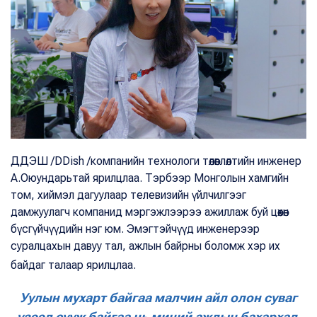
ДДЭШ /DDish /компанийн технологи төлөвлөлтийн инженер
А.Оюундарьтай ярилцлаа. Тэрбээр Монголын хамгийн
том, хиймэл дагуулаар телевизийн үйлчилгээг
дамжуулагч компанид мэргэжлээрээ ажиллаж буй цөөхөн
бүсгүйчүүдийн нэг юм. Эмэгтэйчүүд инженерээр
суралцахын давуу тал, ажлын байрны боломж хэр их
байдаг талаар ярилцлаа.
Уулын мухарт байгаа малчин айл олон суваг
үзээд сууж байгаа нь миний ажлын бахархал