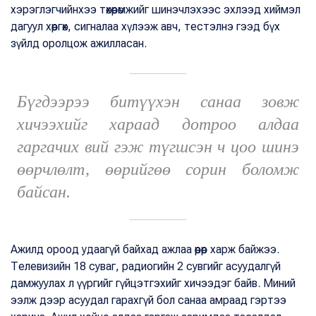
хэрэглэгчийнхээ төхөөрөмжийг шинэчлэхээс эхлээд хиймэл
дагуул хөөргөх, сигналаа хүлээж авч, тестэлнэ гээд бүх
зүйлд оролцож ажилласан.
Бүгдээрээ битүүхэн санаа зовж
хичээхийг хараад дотроо алдаа
гаргачих вий гэж түгшсэн ч цоо шинэ
өөрчлөлт, өөрийгөө сорин боломж
байсан.
Ажилд ороод удаагүй байхад ажлаа өөрөөр харж байжээ.
Телевизийн 18 суваг, радиогийн 2 сувгийг асуудалгүй
дамжуулах л үүргийг гүйцэтгэхийг хичээдэг байв. Миний
ээлж дээр асуудал гарахгүй бол санаа амраад гэртээ