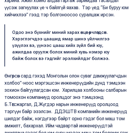
харина. Ажил хойно алдаа гаргаж заримдаа тасалдал
үүсэж загнуулах үе ч байлгүй яахав. Тэр үед “Би буруу юм
хийчихлээ” гээд тэр болгоноосоо суралцаж ирсэн.
Одоо энэ бүхнийг миний харах өнцөг өөрчлөгдсөн.
Хэрэглэгчдээ цаашид ямар шинэ үйлчилгээ
үзүүлэх вэ, үүнээс цааш хийх зүйл бий юу,
ажилдаа оруулж болох миний хувь нэмэр юу
байж болох вэ гэдгийг эрэлхийлдэг болжээ.
Өнгөрсөн сард гэхэд Монголын олон суваг дамжуулагчдын
холбоо”-ноос мэргэшсэн инженерүүдийн дунд тэмцээн
зохион байгуулагдсан юм. Харилцаа холбооны салбарын
томоохон компаниуд оролцдог энэ тэмцээнд
Б.Төгсжаргал, Д.Жүгдэр нарын инженерүүд оролцоод
тэргүүн байр эзэлсэн. ДДЭШТВ компанийн инженерүүд
шилдэг байж, нэгдүгээр байрт орно гэдэг бол маш том
амжилт, бахархал. Ийм чадвартай инженерүүдтэй
ажиллана гэдэг бол юм сурч мэдэх маш том боломж гэж