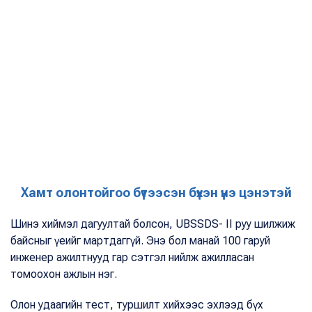
Хамт олонтойгоо бүтээсэн бүхэн үнэ цэнэтэй
Шинэ хиймэл дагуултай болсон, UBSSDS- II руу шилжиж
байсныг үеийг мартдаггүй. Энэ бол манай 100 гаруй
инженер ажилтнууд гар сэтгэл нийлж ажилласан
томоохон ажлын нэг.
Олон удаагийн тест, туршилт хийхээс эхлээд бүх