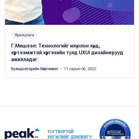
Ярилцлага
Г.Мишээл: Технологийг илүү олон хүнд,
хүртээмжтэй хүргэхийн тулд UXUI дизайнерууд
ажилладаг
Буяндэлгэрийн Мөнхчимэг
・ 11 сарын 06, 2022