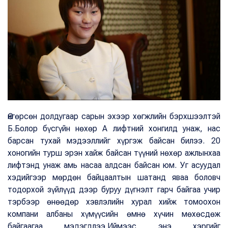
Өнгөрсөн долдугаар сарын эхээр хөгжлийн бэрхшээлтэй
Б.Болор бүсгүйн нөхөр А лифтний хонгилд унаж, нас
барсан тухай мэдээллийг хүргэж байсан билээ. 20
хоногийн турш эрэн хайж байсан түүний нөхөр ажлынхаа
лифтэнд унаж амь насаа алдсан байсан юм. Уг асуудал
хэдийгээр мөрдөн байцаалтын шатанд яваа боловч
тодорхой зүйлүүд дээр буруу дүгнэлт гарч байгаа учир
тэрбээр өнөөдөр хэвлэлийн хурал хийж томоохон
компани албаны хүмүүсийн өмнө хүчин мөхөсдөж
байгаагаа мэдэгдлээ.Иймээс энэ хэргийг