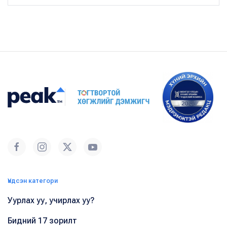
Үндсэн категори
Уурлах уу, учирлах уу?
Бидний 17 зорилт