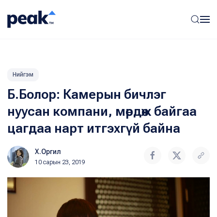
Нийгэм
Б.Болор: Камерын бичлэг
нуусан компани, мөрдөж байгаа
цагдаа нарт итгэхгүй байна
Х.Оргил
10 сарын 23, 2019