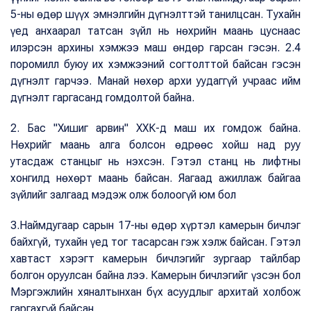
5-ны өдөр шүүх эмнэлгийн дүгнэлттэй танилцсан. Тухайн
үед анхаарал татсан зүйл нь нөхрийн маань цуснаас
илэрсэн архины хэмжээ маш өндөр гарсан гэсэн. 2.4
поромилл буюу их хэмжээний согтолттой байсан гэсэн
дүгнэлт гарчээ. Манай нөхөр архи уудаггүй учраас ийм
дүгнэлт гаргасанд гомдолтой байна.
2. Бас "Хишиг арвин" ХХК-д маш их гомдож байна.
Нөхрийг маань алга болсон өдрөөс хойш над руу
утасдаж станцыг нь нэхсэн. Гэтэл станц нь лифтны
хонгилд нөхөрт маань байсан. Яагаад ажиллаж байгаа
зүйлийг залгаад мэдэж олж болоогүй юм бол
3.Наймдугаар сарын 17-ны өдөр хүртэл камерын бичлэг
байхгүй, тухайн үед тог тасарсан гэж хэлж байсан. Гэтэл
хавтаст хэрэгт камерын бичлэгийг зургаар тайлбар
болгон оруулсан байна лээ. Камерын бичлэгийг үзсэн бол
Мэргэжлийн хяналтынхан бүх асуудлыг архитай холбож
гаргахгүй байсан.