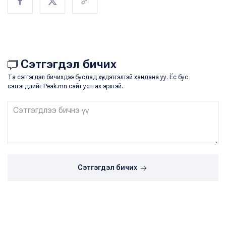
Сэтгэгдэл бичих
Та сэтгэгдэл бичихдээ бусдад хүндэтгэлтэй хандана уу. Ёс бус
сэтгэгдлийг Peak.mn сайт устгах эрхтэй.
Сэтгэгдэл бичих