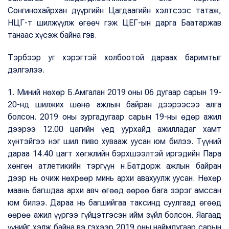
Сонгинохайрхан дүүргийн Цагдаагийн хэлтсээс татаж,
НЦГ-т шилжүүлж өгөөч гэж ЦЕГ-ын дарга Баатаржав
танаас хүсэж байна гэв.
Тэрбээр уг хэрэгтэй холбоотой дараах баримтыг
дэлгэлээ.
1. Миний нөхөр Б.Амгалан 2019 оны 06 дугаар сарын 19-
20-нд шилжих шөнө ажлын байран дээрээсээ алга
болсон. 2019 оны зургадугаар сарын 19-ны өдөр ажил
дээрээ 12.00 цагийн үед уурхайд ажилладаг хамт
хүнтэйгээ нэг шил пиво хувааж уусан юм билээ. Түүний
дараа 14.40 цагт хөгжлийн бэрхшээлтэй иргэдийн Пара
хөнгөн атлетикийн тэргүүн н.Батдорж ажлын байран
дээр нь очиж нөхрөөр минь архи авахуулж уусан. Нөхөр
маань багшдаа архи авч өгөөд өөрөө бага зэрэг амссан
юм билээ. Дараа нь багшийгаа таксинд суулгаад өгөөд
өөрөө ажил үүргээ гүйцэтгэсэн ийм зүйл болсон. Яагаад
үүнийг хэлж байна вэ гэхээр 2019 оны наймдугаар сарын