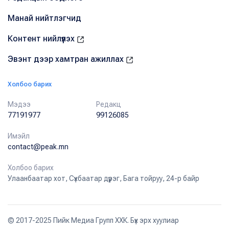
Манай нийтлэгчид
Контент нийлүүлэх
Эвэнт дээр хамтран ажиллах
Холбоо барих
Мэдээ
Редакц
77191977
99126085
Имэйл
contact@peak.mn
Холбоо барих
Улаанбаатар хот, Сүхбаатар дүүрэг, Бага тойруу, 24-р байр
© 2017-2025 Пийк Медиа Групп ХХК. Бүх эрх хуулиар