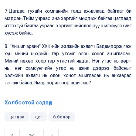
7.Цагдаа тухайн компанийн талд ажиллаад байгааг би
мэдсэн.Тийм учраас энэ хэргийг мөрдөж байгаа цагдаад
итгэхгүй байгаа учраас хэргийг нийслэл рүү шилжүүлэхийг
хүсэж байна.
8. "Хишиг арвин" ХХК-ийн ээлжийн ахлагч Бадамдорж гэж
хүн миний нөхрийн гар утсыг олон хоног ашигласан.
Миний нөхөр хоёр гар утастай явдаг. Нэг утас нь өөрт
нь, нэг самсунг-ийн утас нь ажил дээрээ байсныг
ээлжийн ахлагч нь олон хоног ашигласан нь анхаарал
татаж байна. Ямар зорилгоор ашиглав?
Холбоотой сэдвүүд
цагдаа
цег
б.болор