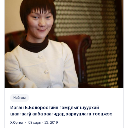
Нийгэм
Иргэн Б.Болороогийн гомдлыг шуурхай
шалгаагүй алба хаагчдад хариуцлага тооцжээ
Х.Оргил
・ 08 сарын 23, 2019