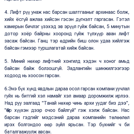
4. Лифт рүү унаж нас барсан шалтгааныг архинаас болж,
хийх ёсгүй ажлаа хийсэн гэсэн дүгнэлт гаргасан. Гэтэл
камерын бичлэг үзэхэд эв эрүүл гүйж байсан, 5 минутын
дотор хоёр байрны хооронд гүйж түлхүүр аван лифт
засаж байсан. Ганц тэр өдрийн биш олон удаа хийлгэж
байсан гэмээр туршлагатай хийж байсан.
5. Миний нөхөр лифтний хонгилд хэдэн ч хоног амьд
байсан байж болзошгүй. Задлангийн шинжилгээгээр
ходоод нь хоосон гарсан.
6.Энэ бүх хүнд явдлын дараа осол гарсан компани уучлал
гуйх нь битгий хэл намайг хэл амаар доромжилж ирлээ.
Над руу залгаад "Танай нөхөр чинь архи уудаг биз дээ",
"Өөр хүүхэн дээр очоо байлгүй" гэж хэлж байсан. Нас
барсан гэдгийг мэдсэний дараа компанийн төлөөлөл
ирэх болгондоо өөр зүйл ярьсан. Тэр бүхнийг ч би
баталгаажуулж авсан.