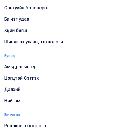
Санхүүгийн боловсрол
Би нэг удаа
Хүний багш
Шинжлэх ухаан, технологи
Бусад
Амьдралын түүх
Цэгцтэй Сэтгэх
Дэлхий
Нийгэм
Үйлчилгээ
Редакцын бодлого