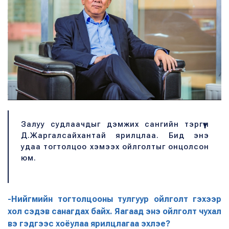
Залуу судлаачдыг дэмжих сангийн тэргүүн
Д.Жаргалсайхантай ярилцлаа. Бид энэ
удаа тогтолцоо хэмээх ойлголтыг онцолсон
юм.
-Нийгмийн тогтолцооны тулгуур ойлголт гэхээр
хол сэдэв санагдах байх. Яагаад энэ ойлголт чухал
вэ гэдгээс хоёулаа ярилцлагаа эхлэе?