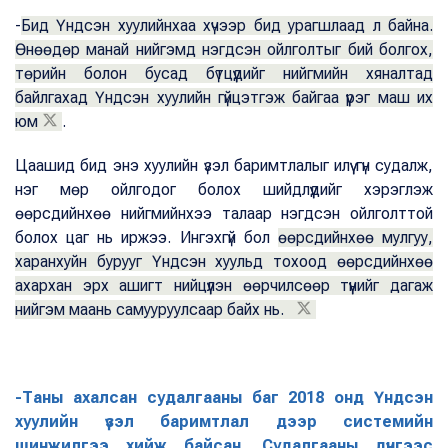
-
Бид Үндсэн хуулийнхаа хүчээр бид урагшлаад л байна.
Өнөөдөр манай нийгэмд нэгдсэн ойлголтыг бий болгох,
төрийн болон бусад бүтцүүдийг нийгмийн хяналтад
байлгахад Үндсэн хуулийн гүйцэтгэж байгаа үүрэг маш их
юм
.
Цаашид бид энэ хуулийн үзэл баримтлалыг илүү гүн судалж,
нэг мөр ойлгодог болох шийдлүүдийг хэрэглэж
өөрсдийнхөө нийгмийнхээ талаар нэгдсэн ойлголттой
болох цаг нь иржээ. Ингэхгүй бол
өөрсдийнхөө мулгуу,
харанхуйн бурууг Үндсэн хуульд тохоод өөрсдийнхөө
ахархан эрх ашигт нийцүүлэн өөрчилсөөр түүнийг дагаж
нийгэм маань самууруулсаар байх нь.
-Таны ахалсан судалгааны баг 2018 онд Үндсэн
хуулийн үзэл баримтлал дээр системийн
шинжилгээ хийж байсан. Судалгааны дүнгээс