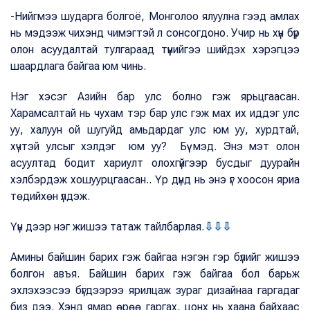
-Нийгмээ шударга болгоё, Монголоо ялуулна гээд амлах
нь мэдээж чихэнд чимэгтэй л сонсогдоно. Учир нь хүн бүр
олон асуудалтай тулгараад түүнийгээ шийдэх хэрэгцээ
шаардлага байгаа юм чинь.
Нэг хэсэг Азийн бар улс болно гэж ярьцгаасан.
Харамсалтай нь чухам тэр бар улс гэж мах их иддэг улс
уу, халуун ой шугуйд амьдардаг улс юм уу, хурдтай,
хүчтэй улсыг хэлдэг юм уу? Бүү мэд. Энэ мэт олон
асуултад бодит хариулт олохгүйгээр бусдыг дуурайн
хэлбэрдэж хошуурцгаасан.. Үр дүнд нь энэ үг хоосон яриа
төдийхөн үлдэж.
Үүн дээр нэг жишээ татаж тайлбарлая.
⇩⇩⇩
Амины байшин барих гэж байгаа нэгэн гэр бүлийг жишээ
болгон авъя. Байшин барих гэж байгаа бол барьж
эхлэхээсээ бүгдээрээ ярилцаж зураг дизайнаа гаргадаг
биз дээ. Хэнд ямар өрөө гаргах, цонх нь хаана байхаас