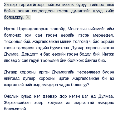
Загвар гаргахгүйгээр нийгэм маань буруу тийшээ явж
байна эсвэл хоцрогдсон гэсэн дүгнэлтийг шууд хийх
боломжгүй.
Иргэн Цэрэндолгорын толгойд Монголын нийгмийг ийм
болгочих юм сан гэсэн өөрийн гэсэн мөрөөдөл,
төсөөлөл бий. Жаргалсайхан миний толгойд ч бас өөрийн
гэсэн төсөөлөл хэдийн буучихсан. Дугаар хорооны иргэн
Дулмаа, Дондогт ч бас өөрийн гэсэн бодол бий. Ингэж
явсаар 3 сая гаруй төсөөлөл бий болчхож байгаа биз.
Дугаар хорооны иргэн Дулмаагийн төсөөллөөр бүтсэн
нийгэмд дугаар хорооны иргэн Жаргалсайхан би аз
жаргалтай нийгэмд амьдарч чадах болов уу?
Онолын хувьд нэг дээвэр дор нэгэн цаг үед Дулмаа,
Жаргалсайхан хоёр хоёулаа аз жаргалтай амьдрах
боломжтой.