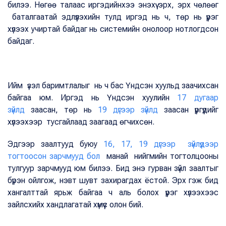
билээ. Нөгөө талаас иргэдийнхээ энэхүү эрх, эрх чөлөөг
баталгаатай эдлүүлэхийн тулд иргэд нь ч, төр нь үүрэг
хүлээх учиртай байдаг нь системийн онолоор нотлогдсон
байдаг.
Ийм үзэл баримтлалыг нь ч бас Үндсэн хуульд заачихсан
байгаа юм. Иргэд нь Үндсэн хуулийн
17 дугаар
зүйлд
заасан, төр нь
19 дүгээр зүйлд
заасан үүргүүдийг
хүлээхээр тусгайлаад заагаад өгчихсөн.
Эдгээр заалтууд буюу
16, 17, 19 дүгээр зүйлүүдээр
тогтоосон зарчмууд бол
манай нийгмийн тогтолцооны
тулгуур зарчмууд юм билээ. Бид энэ гурван зүйл заалтыг
бүрэн ойлгож, нэвт шувт захирагдах ёстой. Эрх гэж бид
хангалттай ярьж байгаа ч аль болох үүрэг хүлээхээс
зайлсхийх хандлагатай хүмүүс олон бий.