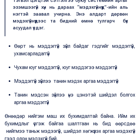
Тэгвэл цэгцтэй сэтгэлгээ буюу системийн аргыг
эзэмшээгүй хүн нь дараах “мэдэхгүйнүүд”-ийн аль
нэгтэй заавал учирна. Энэ алдарт дөрвөн
мэдэхгүйнүүдээс та бидний өмнө тулгарч бүх
асуудал үүсдэг.
Өөрт нь мэддэггүй зүйл байдаг гэдгийг мэддэггүй,
ухамсарладаггүй
Чухам юуг мэддэггүй, юуг мэддэгээ мэддэггүй
Мэддэггүй зүйлээ танин мэдэх аргаа мэддэггүй
Танин мэдсэн зүйлээ үнэ цэнэтэй шийдэл болгох
аргаа мэддэггүй
Өнөөдөр нийгэм маш их бухимдалтай байна. Ийм их
бухимдлыг үүсгэж байгаа шалтгаан нь бид өөрсдөө
нийгмээ таньж мэдээгүй, шийдэл хөгжүүлэх аргаа мэдэхгүй
гээд олон мэдэхгүй бий.