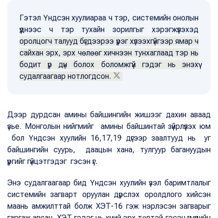
Гэтэл Үндсэн хуулиараа ч тэр, системийн онолын
үүднээс ч тэр тухайн зорилгыг хэрэгжүүлэхэд
оролцогч талууд бүгдээрээ үүрэг хүлээхгүйгээр ямар ч
сайхан эрх, эрх чөлөөг хичнээн тунхаглаад тэр нь
бодит үр дүн болох боломжгүй гэдэг нь энэхүү
судалгаагаар нотлогдсон.
Дээр дурдсан амины байшингийн жишээг дахин аваад
үзье. Монголын нийгмийг амины байшинтай зүйрлүүлэх юм
бол Үндсэн хуулийн 16,17,19 дүгээр заалтууд нь уг
байшингийн суурь, даацын хана, тулгуур багануудын
үүргийг гүйцэтгэдэг гэсэн үг.
Энэ судалгаагаар бид Үндсэн хуулийн үзэл баримтлалыг
системийн загварт оруулан дүрслэх оролдлого хийсэн
маань амжилттай болж ХЭТ-16 гэж нэрлэсэн загварыг
гаргаж авсан. ХЭТ гэдэг нь хүний эрх төвтэй гэсэн үгнүүдийн