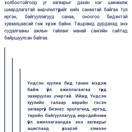
холбоотойгоор уг загварыг дахин нэг шинжилж
шаардлагатай өөрчлөлтүүдийг хийх санаатай байгаа тул
иргэн, байгууллагууд санаа, оноогоо бидэнтэй
хуваалцаасай гэж хүсэж байна. Ташрамд дурдахад энэ
судалгааны ажлын тайланг манай сангийн сайтад
байршуулсан байгаа.
Үндсэн хуулиа бид танин мэдэж
байж үйл ажиллагаагаа түүнд
захируулах учиртай. Иймд Үндсэн
хуулийн талаар өөрийн гэсэн
загваргүй бизнес эрхлэгчид, иргэд,
төрийн байгууллагууд өөрсдийнхөө
үйл ажиллагаандаа энэ загварыг
ашиглаад үзээрэй хэмээн