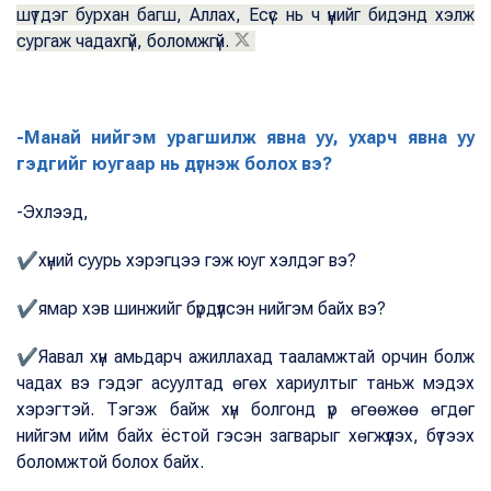
шүтдэг бурхан багш, Аллах, Есүс нь ч үүнийг бидэнд хэлж
сургаж чадахгүй, боломжгүй.
-Манай нийгэм урагшилж явна уу, ухарч явна уу
гэдгийг юугаар нь дүгнэж болох вэ?
-Эхлээд,
✔хүний суурь хэрэгцээ гэж юуг хэлдэг вэ?
✔ямар хэв шинжийг бүрдүүлсэн нийгэм байх вэ?
✔Яавал хүн амьдарч ажиллахад тааламжтай орчин болж
чадах вэ гэдэг асуултад өгөх хариултыг таньж мэдэх
хэрэгтэй. Тэгэж байж хүн болгонд үр өгөөжөө өгдөг
нийгэм ийм байх ёстой гэсэн загварыг хөгжүүлэх, бүтээх
боломжтой болох байх.