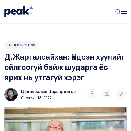
Цэгцтэй сэтгэх
Д.Жаргалсайхан: Үндсэн хуулийг
ойлгоогүй байж шударга ёс
ярих нь утгагүй хэрэг
Цэдэнбалын Цэрэндолгор
01 сарын 13, 2022