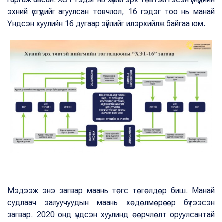
эхний үсгүүдийг агуулсан товчлол, 16 гэдэг тоо нь манай
Үндсэн хуулийн 16 дугаар зүйлийг илэрхийлж байгаа юм.
Мэдээж энэ загвар маань төгс төгөлдөр биш. Манай
судлаач залуучуудын маань хөдөлмөрөөр бүтээсэн
загвар. 2020 онд үндсэн хуулинд өөрчлөлт оруулсантай