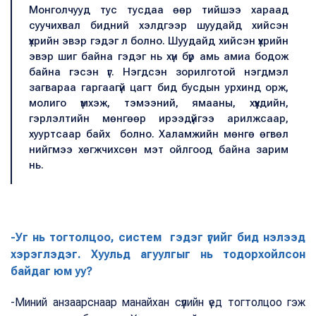
Монголчууд тус тусдаа өөр тийшээ хараад
суучихвал бидний хэлдгээр шуудайд хийсэн
үхрийн эвэр гэдэг л болно. Шуудайд хийсэн үхрийн
эвэр шиг байна гэдэг нь хүн бүр амь амиа бодож
байна гэсэн үг. Нэгдсэн зорилготой нэгдмэл
загвараа гаргаагүй цагт бид бусдын урхинд орж,
молиго үмхэж, тэмээний, ямааны, хүүхдийн,
гэрлэлтийн мөнгөөр ирээдүйгээ арилжсаар,
хууртсаар байх болно. Халамжийн мөнгө өгвөл
нийгмээ хөгжчихсөн мэт ойлгоод байна зарим
нь.
-Уг нь тогтолцоо, систем гэдэг үгийг бид нэлээд
хэрэглэдэг. Хуульд агуулгыг нь тодорхойлсон
байдаг юм уу?
-Миний анзаарснаар манайхан сүүлийн үед тогтолцоо гэж