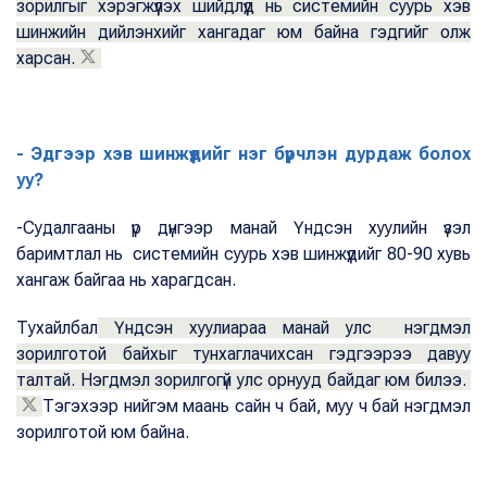
зорилгыг хэрэгжүүлэх шийдлүүд нь системийн суурь хэв
шинжийн дийлэнхийг хангадаг юм байна гэдгийг олж
харсан.
- Эдгээр хэв шинжүүдийг нэг бүрчлэн дурдаж болох
уу?
-Судалгааны үр дүнгээр манай Үндсэн хуулийн үзэл
баримтлал нь системийн суурь хэв шинжүүдийг 80-90 хувь
хангаж байгаа нь харагдсан.
Тухайлбал
Үндсэн хуулиараа манай улс нэгдмэл
зорилготой байхыг тунхаглачихсан гэдгээрээ давуу
талтай. Нэгдмэл зорилгогүй улс орнууд байдаг юм билээ.
Тэгэхээр нийгэм маань сайн ч бай, муу ч бай нэгдмэл
зорилготой юм байна.