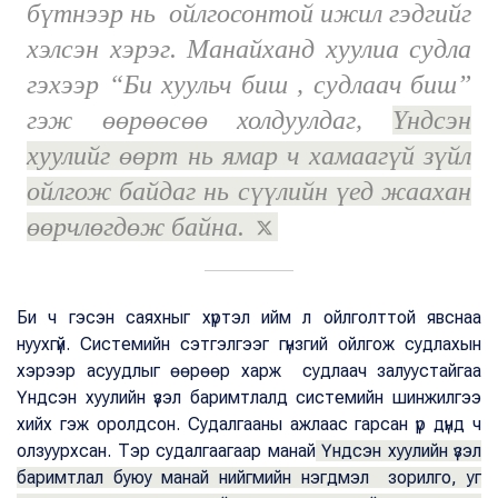
бүтнээр нь ойлгосонтой ижил гэдгийг
хэлсэн хэрэг. Манайханд хуулиа судла
гэхээр “Би хуульч биш , судлаач биш”
гэж өөрөөсөө холдуулдаг,
Үндсэн
хуулийг өөрт нь ямар ч хамаагүй зүйл
ойлгож байдаг нь сүүлийн үед жаахан
өөрчлөгдөж байна.
Би ч гэсэн саяхныг хүртэл ийм л ойлголттой явснаа
нуухгүй. Системийн сэтгэлгээг гүнзгий ойлгож судлахын
хэрээр асуудлыг өөрөөр харж судлаач залуустайгаа
Үндсэн хуулийн үзэл баримтлалд системийн шинжилгээ
хийх гэж оролдсон. Судалгааны ажлаас гарсан үр дүнд ч
олзуурхсан. Тэр судалгаагаар манай
Үндсэн хуулийн үзэл
баримтлал буюу манай нийгмийн нэгдмэл зорилго, уг