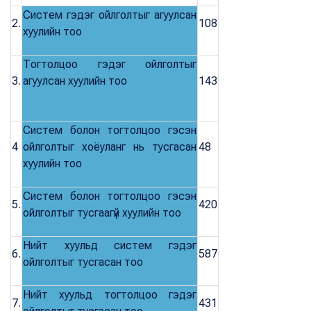
Систем гэдэг ойлголтыг агуулсан
2.
108
хуулийн тоо
Тогтолцоо гэдэг ойлголтыг
3.
агуулсан хуулийн тоо
143
Систем болон тогтолцоо гэсэн
4
ойлголтыг хоёуланг нь тусгасан
48
хуулийн тоо
Систем болон тогтолцоо гэсэн
5.
420
ойлголтыг тусгаагүй хуулийн тоо
Нийт хуульд систем гэдэг
6.
587
ойлголтыг тусгасан тоо
Нийт хуульд тогтолцоо гэдэг
7.
431