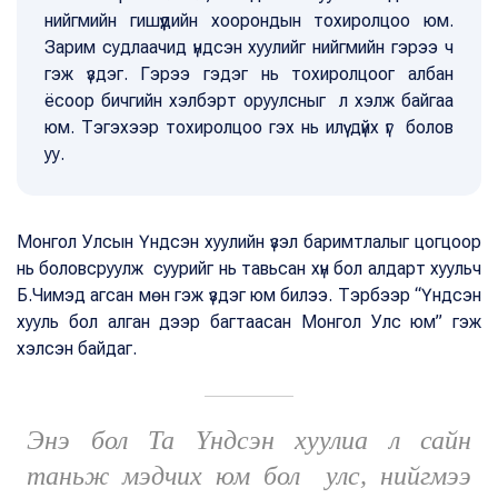
нийгмийн гишүүдийн хоорондын тохиролцоо юм.
Зарим судлаачид үндсэн хуулийг нийгмийн гэрээ ч
гэж үздэг. Гэрээ гэдэг нь тохиролцоог албан
ёсоор бичгийн хэлбэрт оруулсныг л хэлж байгаа
юм. Тэгэхээр тохиролцоо гэх нь илүү дүйх үг болов
уу.
Монгол Улсын Үндсэн хуулийн үзэл баримтлалыг цогцоор
нь боловсруулж суурийг нь тавьсан хүн бол алдарт хуульч
Б.Чимэд агсан мөн гэж үздэг юм билээ. Тэрбээр “Үндсэн
хууль бол алган дээр багтаасан Монгол Улс юм” гэж
хэлсэн байдаг.
Энэ бол Та Үндсэн хуулиа л сайн
таньж мэдчих юм бол улс, нийгмээ