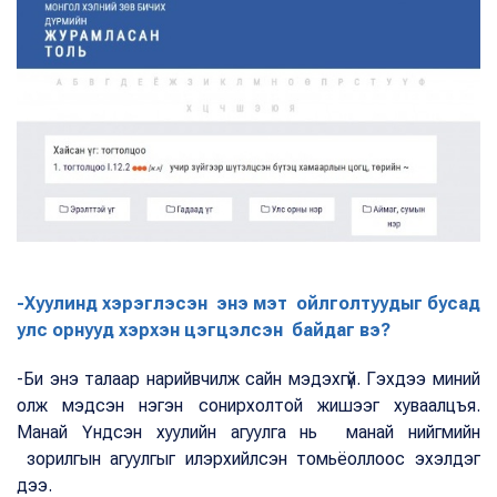
-Хуулинд хэрэглэсэн энэ мэт ойлголтуудыг бусад
улс орнууд хэрхэн цэгцэлсэн байдаг вэ?
-Би энэ талаар нарийвчилж сайн мэдэхгүй. Гэхдээ миний
олж мэдсэн нэгэн сонирхолтой жишээг хуваалцъя.
Манай Үндсэн хуулийн агуулга нь манай нийгмийн
зорилгын агуулгыг илэрхийлсэн томьёоллоос эхэлдэг
дээ.