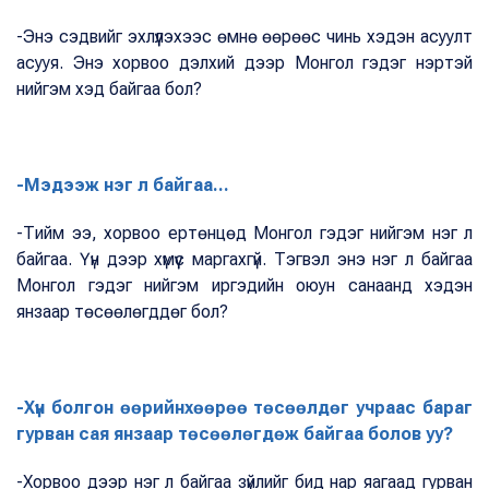
-Энэ сэдвийг эхлүүлэхээс өмнө өөрөөс чинь хэдэн асуулт
асууя. Энэ хорвоо дэлхий дээр Монгол гэдэг нэртэй
нийгэм хэд байгаа бол?
-Мэдээж нэг л байгаа...
-Тийм ээ, хорвоо ертөнцөд Монгол гэдэг нийгэм нэг л
байгаа. Үүн дээр хүмүүс маргахгүй. Тэгвэл энэ нэг л байгаа
Монгол гэдэг нийгэм иргэдийн оюун санаанд хэдэн
янзаар төсөөлөгддөг бол?
-Хүн болгон өөрийнхөөрөө төсөөлдөг учраас бараг
гурван сая янзаар төсөөлөгдөж байгаа болов уу?
-Хорвоо дээр нэг л байгаа зүйлийг бид нар яагаад гурван