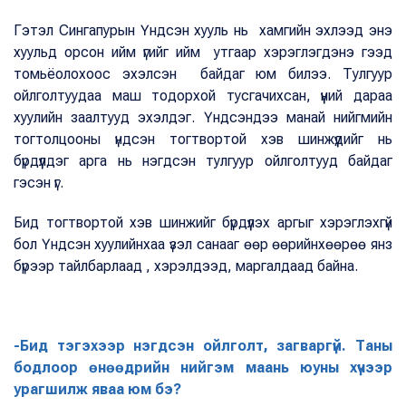
Гэтэл Сингапурын Үндсэн хууль нь хамгийн эхлээд энэ
хуульд орсон ийм үгийг ийм утгаар хэрэглэгдэнэ гээд
томьёолохоос эхэлсэн байдаг юм билээ. Тулгуур
ойлголтуудаа маш тодорхой тусгачихсан, үүний дараа
хуулийн заалтууд эхэлдэг. Үндсэндээ манай нийгмийн
тогтолцооны үндсэн тогтвортой хэв шинжүүдийг нь
бүрдүүлдэг арга нь нэгдсэн тулгуур ойлголтууд байдаг
гэсэн үг.
Бид тогтвортой хэв шинжийг бүрдүүлэх аргыг хэрэглэхгүй
бол Үндсэн хуулийнхаа үзэл санааг өөр өөрийнхөөрөө янз
бүрээр тайлбарлаад , хэрэлдээд, маргалдаад байна.
-Бид тэгэхээр нэгдсэн ойлголт, загваргүй. Таны
бодлоор өнөөдрийн нийгэм маань юуны хүчээр
урагшилж яваа юм бэ?