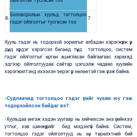
ойлголтыг тусгасан тоо
Боловсролын хуульд тогтолцоо
8.
7
гэдэг ойлголтыг тусгасан тоо
Хууль гэдэг нь тодорхой зорилгыг албадан хэрэгжүүлж үр
дүнд хүрдэг хэрэгсэл бөгөөд түүнд тогтолцоо, систем
гэдэг ойлголтыг өргөн ашигласан байгаагаас харахад
эдгээр ойлголтуудаа сайтар цэгцэлж чадвал хуулийн
хэрэгжилтэнд ихээхэн эерэг үр нөлөөтэй гэж үзэж байна.
-Судлаачид тогтолцоо гэдэг үгийг чухам юу гэж
тодорхойлсон байдаг вэ?
-Хуульдаа ингэж хэдэн зуугаар нь хийчихсэн энэ үгийнхээ
утгыг, хэв шинжүүдийг бид мэдэхгүй байна. Систем,
тогтолцоо гэдэг ойлголтууд нь хүн төрөлхтний бий