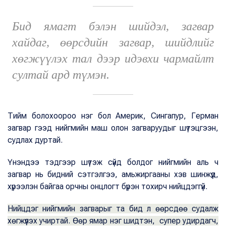
Бид ямагт бэлэн шийдэл, загвар
хайдаг, өөрсдийн загвар, шийдлийг
хөгжүүлэх тал дээр идэвхи чармайлт
султай ард түмэн.
Тийм болохоороо нэг бол Америк, Сингапур, Герман
загвар гээд нийгмийн маш олон загваруудыг шүтэцгээн,
судлах дуртай.
Үнэндээ тэдгээр шүтэж сүйд болдог нийгмийн аль ч
загвар нь бидний сэтгэлгээ, амьжиргааны хэв шинжүүд,
хүрээлэн байгаа орчны онцлогт бүрэн тохирч нийцдэггүй.
Нийцдэг нийгмийн загварыг та бид л өөрсдөө судалж
хөгжүүлэх учиртай. Өөр ямар нэг шидтэн, супер удирдагч,