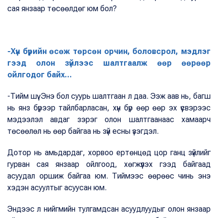
сая янзаар төсөөлдөг юм бол?
-Хүн бүрийн өсөж төрсөн орчин, боловсрол, мэдлэг
гээд олон зүйлээс шалтгаалж өөр өөрөөр
ойлгодог байх...
-Тийм шүү. Энэ бол суурь шалтгаан л даа. Ээж аав нь, багш
нь янз бүрээр тайлбарласан, хүн бүр өөр өөр эх үүсвэрээс
мэдээлэл авдаг зэрэг олон шалтгаанаас хамаарч
төсөөлөл нь өөр байгаа нь зүй есны үзэгдэл.
Дотор нь амьдардаг, хорвоо ертөнцөд цор ганц зүйлийг
гурван сая янзаар ойлгоод, хөгжүүлэх гээд байгаад
асуудал оршиж байгаа юм. Тиймээс өөрөөс чинь энэ
хэдэн асуултыг асуусан юм.
Эндээс л нийгмийн тулгамдсан асуудлуудыг олон янзаар