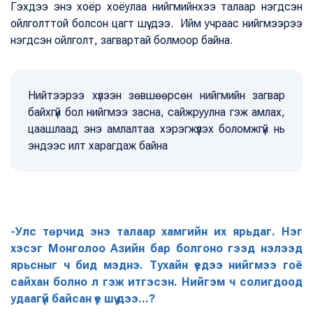
Гэхдээ энэ хоёр хоёулаа нийгмийнхээ талаар нэгдсэн
ойлголттой болсон цагт шүү дээ. Ийм учраас нийгмээрээ
нэгдсэн ойлголт, загвартай болмоор байна.
Нийтээрээ хүлээн зөвшөөрсөн нийгмийн загвар
байхгүй бол нийгмээ засна, сайжруулна гэж амлах,
цаашлаад энэ амлалтаа хэрэгжүүлэх боломжгүй нь
эндээс илт харагдаж байна
-Улс төрчид энэ талаар хамгийн их ярьдаг. Нэг
хэсэг Монголоо Азийн бар болгоно гээд нэлээд
ярьсныг ч бид мэднэ. Тухайн үедээ нийгмээ гоё
сайхан болно л гэж итгэсэн. Нийгэм ч солигдоод
удаагүй байсан үе шүү дээ...?