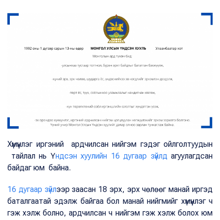
Хүмүүнлэг иргэний ардчилсан нийгэм гэдэг ойлголтуудын
тайлал нь Ү
ндсэн хуулийн 16 дугаар зүйлд
агуулагдсан
байдаг юм байна.
16 дугаар зүйл
ээр заасан 18 эрх, эрх чөлөөг манай иргэд
баталгаатай эдэлж байгаа бол манай нийгмийг хүмүүнлэг ч
гэж хэлж болно, ардчилсан ч нийгэм гэж хэлж болох юм