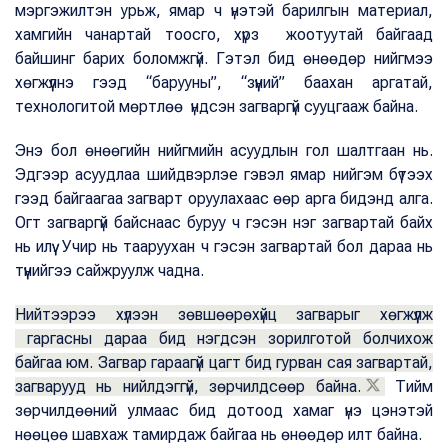
мэргэжилтэн урьж, ямар ч үнэтэй барилгын материал,
хамгийн чанартай тоосго, хүрз жоотуутай байгаад
байшинг барих боломжгүй. Гэтэл бид өнөөдөр нийгмээ
хөгжүүлнэ гээд “барууны”, “зүүний” баахан аргатай,
технологитой мөртлөө үндсэн загваргүй сууцгааж байна.
Энэ бол өнөөгийн нийгмийн асуудлын гол шалтгаан нь.
Эдгээр асуудлаа шийдвэрлэе гэвэл ямар нийгэм бүтээх
гээд байгаагаа загварт оруулахаас өөр арга бидэнд алга.
Огт загваргүй байснаас буруу ч гэсэн нэг загвартай байх
нь илүү. Учир нь тааруухан ч гэсэн загвартай бол дараа нь
түүнийгээ сайжруулж чадна.
Нийтээрээ хүлээн зөвшөөрөхүйц загварыг хөгжүүлж
гаргасны дараа бид нэгдсэн зорилготой болчихож
байгаа юм. Загвар гараагүй цагт бид гурван сая загвартай,
загварууд нь нийлдэггүй, зөрчилдсөөр байна.
Тийм
зөрчилдөөний улмаас бид дотоод хамаг үнэ цэнэтэй
нөөцөө шавхаж тамирдаж байгаа нь өнөөдөр илт байна.