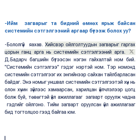
-Ийм загварыг та бидний өмнөх ярьж байсан
системийн сэтгэлгээний аргаар бүтээж болох уу?
-Бололгүй яахав.
Хийсвэр ойлголтуудын загварыг гаргах
цорын ганц арга нь системийн сэтгэлгээний арга.
Д.Бадарч багшийн бүтээсэн нэгэн гайхалтай ном бий.
"Системийн сэтгэлгээ" гэдэг нэртэй ном. Тэр номонд
системийн сэтгэлгээг их энгийнээр сайхан тайлбарласан
байдаг. Энэ номыг уншвал системийн сэтгэлгээтэй хүн нь
олон хүчин зүйлээс хамаарсан, харилцан үйлчлэлээр цогц
болж буй, төвөгтэй үйл ажиллагааг загварт оруулж чадна
гэдгийг ойлгоно. Тийм загварт оруулсан үйл ажиллагааг
бид тогтолцоо гээд байгаа юм.