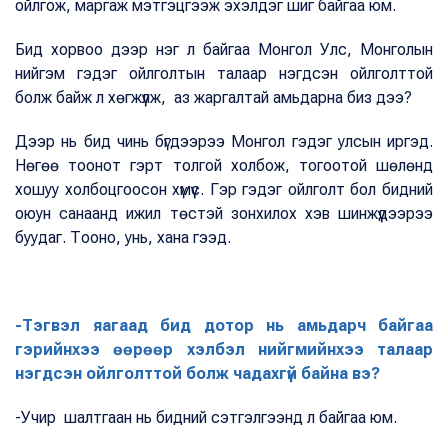
ойлгож, маргаж мэтгэцгээж эхэлдэг шиг байгаа юм.
Бид хорвоо дээр нэг л байгаа Монгол Улс, Монголын
нийгэм гэдэг ойлголтын талаар нэгдсэн ойлголттой
болж байж л хөгжүүлж, аз жаргалтай амьдарна биз дээ?
Дээр нь бид чинь бүгдээрээ Монгол гэдэг улсын иргэд.
Нөгөө тоонот гэрт толгой холбож, тогоотой шөлөнд
хошуу холбоцгоосон хүмүүс. Гэр гэдэг ойлголт бол бидний
оюун санаанд ижил төстэй зонхилох хэв шинжүүдээрээ
буудаг. Тооно, унь, хана гээд.
-Тэгвэл яагаад бид дотор нь амьдарч байгаа
гэрийнхээ өөрөөр хэлбэл нийгмийнхээ талаар
нэгдсэн ойлголттой болж чадахгүй байна вэ?
-Учир шалтгаан нь бидний сэтгэлгээнд л байгаа юм.