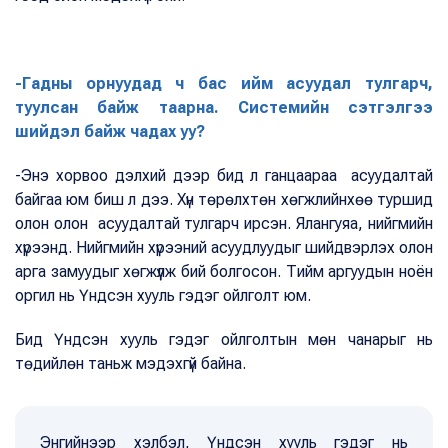
-Гадны орнуудад ч бас ийм асуудал тулгарч,
туулсан байж таарна. Системийн сэтгэлгээ
шийдэл байж чадах уу?
-Энэ хорвоо дэлхий дээр бид л ганцаараа асуудалтай
байгаа юм биш л дээ. Хүн төрөлхтөн хөгжлийнхөө туршид
олон олон асуудалтай тулгарч ирсэн. Ялангуяа, нийгмийн
хүрээнд. Нийгмийн хүрээний асуудлуудыг шийдвэрлэх олон
арга замуудыг хөгжүүлж бий болгосон. Тийм аргуудын ноён
оргил нь Үндсэн хууль гэдэг ойлголт юм.
Бид Үндсэн хууль гэдэг ойлголтын мөн чанарыг нь
төдийлөн таньж мэдэхгүй байна.
Энгийнээр хэлбэл, Үндсэн хууль гэдэг нь