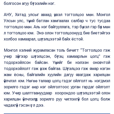
болгосон агуу бүтээлийн нэг.
АНУ, Хятад улсыг аваад үзвэл тогтолцоо мөн. Монгол
Улсын улс, түүний батлан хамгаалах салбар ч тус тусдаа
тогтолцоо мөн. Аль нэг байгууллага, тэр бүү хэл гэр бүл мөн
л тогтолцоо юм. Энэ олон тогтолцоонууд бие биетэйгээ
холбоо хамаарал, шүтэлцээтэй байх ёстой.
Монгол хэлний журамласан толь бичигт “Тогтолцоо гэж
учир зүйгээр шүтэлцсэн, бүтэц хамаарлын цогц” гэж
тодорхойлсон байсан. Үүнийг би нэлээн оновчтой
тодорхойлолт гэж үзэж байгаа. Шүтэлцээ гэж ямар нэгэн
жам ёсны, байгалийн хуулийн дагуу явагдаж харилцан
үйлчлэл юм. Нөгөө талаар цогц гэдэг ойлголт нь нэгдмэл
зорилго гэдэг өөр нэг ойлголтоос урган гардаг ойлголт
юм. Учир шалтгаануудаар хоорондоо шүтэлцээтэй олон
харилцан үйлчлэлүүд зорилго руу чиглэхгүй бол цогц болж
чадахгүй гэсэн үг л дээ.