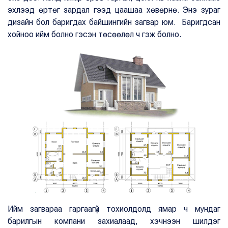
эхлээд өртөг зардал гээд цаашаа хөвөрнө. Энэ зураг
дизайн бол баригдах байшингийн загвар юм. Баригдсан
хойноо ийм болно гэсэн төсөөлөл ч гэж болно.
Ийм загвараа гаргаагүй тохиолдолд ямар ч мундаг
барилгын компани захиалаад, хэчнээн шилдэг