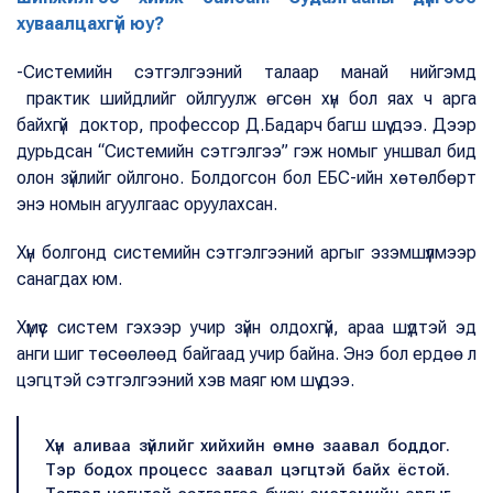
хуваалцахгүй юу?
-Системийн сэтгэлгээний талаар манай нийгэмд
практик шийдлийг ойлгуулж өгсөн хүн бол яах ч арга
байхгүй доктор, профессор Д.Бадарч багш шүү дээ. Дээр
дурьдсан “Системийн сэтгэлгээ” гэж номыг уншвал бид
олон зүйлийг ойлгоно. Болдогсон бол ЕБС-ийн хөтөлбөрт
энэ номын агуулгаас оруулахсан.
Хүн болгонд системийн сэтгэлгээний аргыг эзэмшүүлмээр
санагдах юм.
Хүмүүс систем гэхээр учир зүйн олдохгүй, араа шүдтэй эд
анги шиг төсөөлөөд байгаад учир байна. Энэ бол ердөө л
цэгцтэй сэтгэлгээний хэв маяг юм шүү дээ.
Хүн аливаа зүйлийг хийхийн өмнө заавал боддог.
Тэр бодох процесс заавал цэгцтэй байх ёстой.