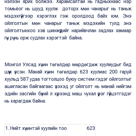
нэлээн ярих болжээ. Харамсалтай нь гадныхнаас нэр
томьёог нь шууд хуулж доторх мөн чанарыг нь таньж
мэдэхгүйгээр хэрэглэх гэж оролдоод байх юм. Энэ
ойлголтын мөн чанарыг таньж мэдэхийн тулд энэ
ойлголтынхоо хэв шинжүүдийг нарийвчлан задлах замаар
гүн рүү нь орж судлах хэрэгтэй байна.
Монгол Улсад хүчин төгөлдөр мөрдөгдөж хуулиудыг бид
шүүж үзсэн. Манай хүчин төгөлдөр 623 хуулиас 200 гаруй
хуульд 587 удаа тогтолцоо буюу систем гэдэг ойлголтыг
ашигласан байгаагаас үзэхэд уг ойлголт нь манай нийгэм
эдийн засгийн бүхий л хүрээнд маш чухал үүрэг гүйцэтгэдэг
нь харагдаж байна.
1.
Нийт хүчинтэй хуулийн тоо
623