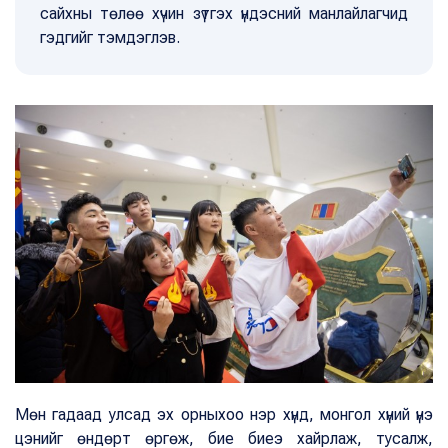
сайхны төлөө хүчин зүтгэх үндэсний манлайлагчид
гэдгийг тэмдэглэв.
Мөн гадаад улсад эх орныхоо нэр хүнд, монгол хүний үнэ
цэнийг өндөрт өргөж, бие биеэ хайрлаж, тусалж,