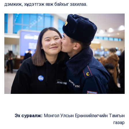
дэмжиж, хүндэтгэж явж байхыг захилаа.
Эх сурвалж:
Монгол Улсын Ерөнхийлөгчийн Тамгын
газар