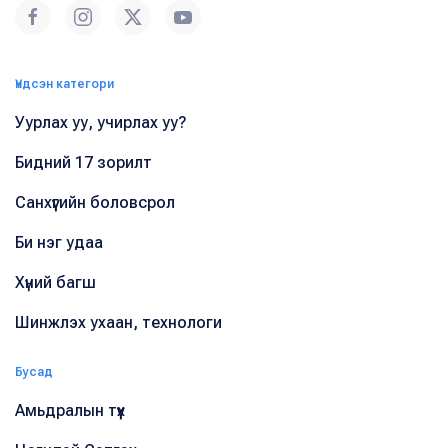
Үндсэн категори
Уурлах уу, учирлах уу?
Бидний 17 зорилт
Санхүүгийн боловсрол
Би нэг удаа
Хүний багш
Шинжлэх ухаан, технологи
Бусад
Амьдралын түүх