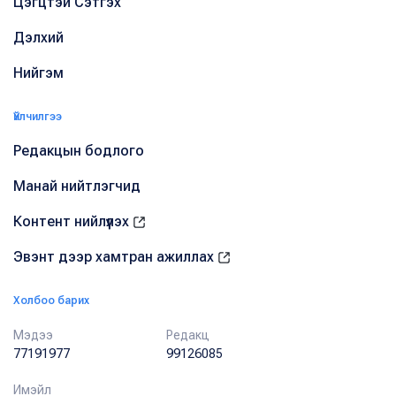
Цэгцтэй Сэтгэх
Дэлхий
Нийгэм
Үйлчилгээ
Редакцын бодлого
Манай нийтлэгчид
Контент нийлүүлэх
Эвэнт дээр хамтран ажиллах
Холбоо барих
Мэдээ
Редакц
77191977
99126085
Имэйл