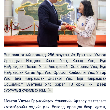
Энэ жил эхний ээлжид 256 оюутан Их Британи, Умард
Ирландын Нэгдсэн Хаант Улс, Канад Улс, Бүгд
Найрамдах Польш Улс, Австралийн Холбооны Улс, Бүгд
Найрамдах Хятад Ард Улс, Оросын Холбооны Улс, Унгар
Улс, Бүгд Найрамдах Энэтхэг Улс, Бүгд Найрамдах
Социалист Вьетнам Улс зэрэг 13 орны их, дээд
сургуульд суралцах юм.
Монгол Улсын Ерөнхийлөгч Ухнаагийн Хүрэлсүх тэтгэлэгт
хөтөлбөрийн эздийг үдэх ёслолд оролцон баяр хүргэж,