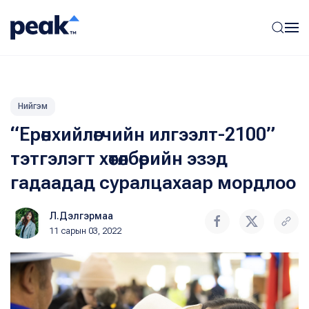
Нийгэм
“Ерөнхийлөгчийн илгээлт-2100”
тэтгэлэгт хөтөлбөрийн эзэд
гадаадад суралцахаар мордлоо
Л.Дэлгэрмаа
11 сарын 03, 2022