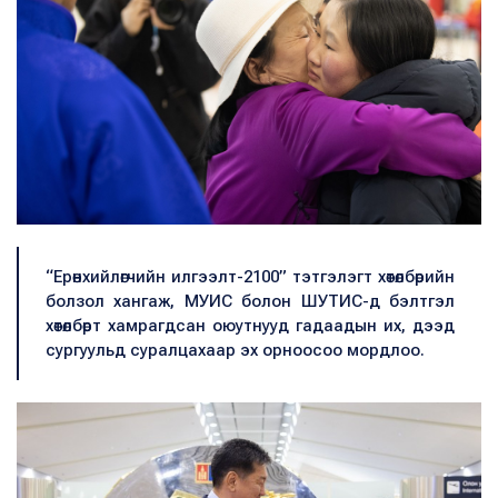
“Ерөнхийлөгчийн илгээлт-2100” тэтгэлэгт хөтөлбөрийн
болзол хангаж, МУИС болон ШУТИС-д бэлтгэл
хөтөлбөрт хамрагдсан оюутнууд гадаадын их, дээд
сургуульд суралцахаар эх орноосоо мордлоо.