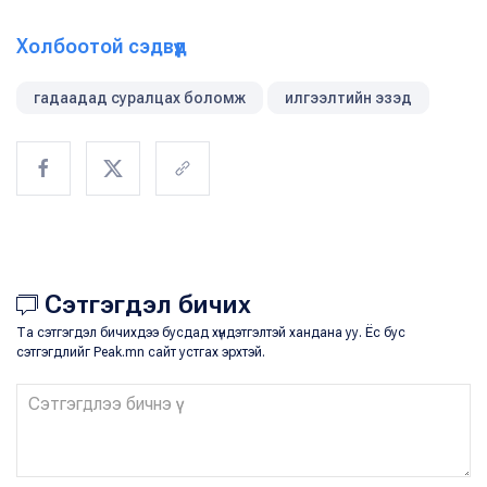
Холбоотой сэдвүүд
гадаадад суралцах боломж
илгээлтийн эзэд
Сэтгэгдэл бичих
Та сэтгэгдэл бичихдээ бусдад хүндэтгэлтэй хандана уу. Ёс бус
сэтгэгдлийг Peak.mn сайт устгах эрхтэй.