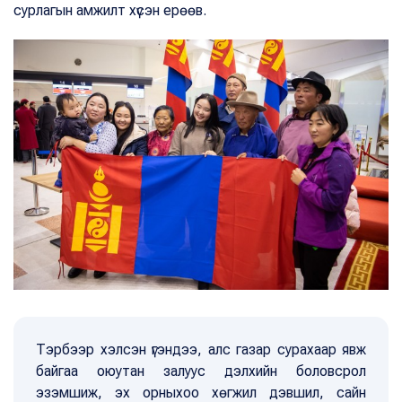
сурлагын амжилт хүсэн ерөөв.
Тэрбээр хэлсэн үгэндээ, алс газар сурахаар явж
байгаа оюутан залуус дэлхийн боловсрол
эзэмшиж, эх орныхоо хөгжил дэвшил, сайн