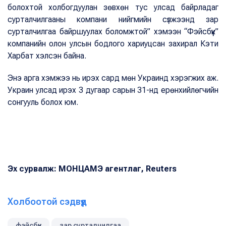
болохтой холбогдуулан зөвхөн тус улсад байрладаг
сурталчилгааны компани нийгмийн сүлжээнд зар
сурталчилгаа байршуулах боломжтой” хэмээн “Фэйсбүүк”
компанийн олон улсын бодлого хариуцсан захирал Кэти
Харбат хэлсэн байна.
Энэ арга хэмжээ нь ирэх сард мөн Украинд хэрэгжих аж.
Украин улсад ирэх 3 дугаар сарын 31-нд ерөнхийлөгчийн
сонгууль болох юм.
Эх сурвалж: МОНЦАМЭ агентлаг, Reuters
Холбоотой сэдвүүд
фэйсбүүк
зар сурталчилгаа