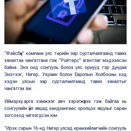
“Фэйсбүүк” компани улс төрийн зар сурталчилгаанд тавих
хяналтаа чангатгана гэж “Ройтерс” агентлаг мэдээлсэн
байна. Энэ онд сонгууль болох улс орнууд тэр дундаа
Энэтхэг, Нигер, Украин болон Европын Холбооны хэд
хэдэн улсын зар сурталчилгаанд тавих хяналтыг
чангатгах аж.
Иймэрхүү арга хэмжээг авч хэрэгжүүлэх гэж байгаа нь
сонгуулийн үйл явцад хөндлөнгөөс оролцох явдлыг сөрөн
зогсоход чиглэгдсэн юм.
“Ирэх сарын 16-нд Нигер улсад ерөнхийлөгчийн сонгууль