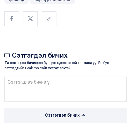
Сэтгэгдэл бичих
Та сэтгэгдэл бичихдээ бусдад хүндэтгэлтэй хандана уу. Ёс бус
сэтгэгдлийг Peak.mn сайт устгах эрхтэй.
Сэтгэгдэл бичих