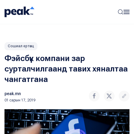
Сошиал ертөнц
Фэйсбүүк компани зар
сурталчилгаанд тавих хяналтаа
чангатгана
peak.mn
01 сарын 17, 2019