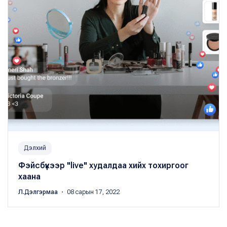
Дэлхий
Фэйсбүүкээр "live" худалдаа хийх тохиргоог
хаана
Л.Дэлгэрмаа
・ 08 сарын 17, 2022