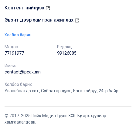
Контент нийлүүлэх
Эвэнт дээр хамтран ажиллах
Холбоо барих
Мэдээ
Редакц
77191977
99126085
Имэйл
contact@peak.mn
Холбоо барих
Улаанбаатар хот, Сүхбаатар дүүрэг, Бага тойруу, 24-р байр
© 2017-2025 Пийк Медиа Групп ХХК. Бүх эрх хуулиар
хамгаалагдсан.