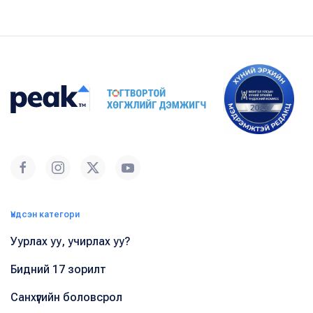
Үндсэн категори
Уурлах уу, учирлах уу?
Бидний 17 зорилт
Санхүүгийн боловсрол