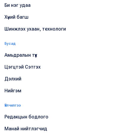
Би нэг удаа
Хүний багш
Шинжлэх ухаан, технологи
Бусад
Амьдралын түүх
Цэгцтэй Сэтгэх
Дэлхий
Нийгэм
Үйлчилгээ
Редакцын бодлого
Манай нийтлэгчид