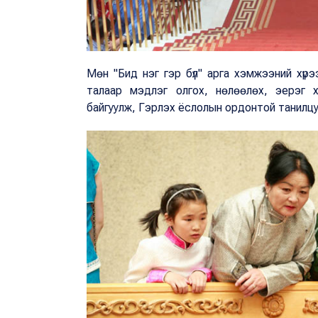
Мөн "Бид нэг гэр бүл" арга хэмжээний хүрээн
талаар мэдлэг олгох, нөлөөлөх, эерэг х
байгуулж, Гэрлэх ёслолын ордонтой танилц