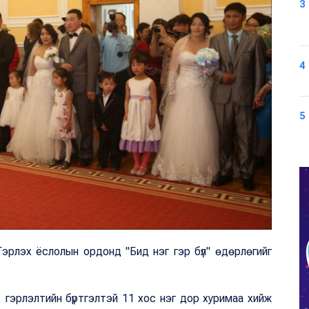
3
4
5
Гэрлэх ёслолын ордонд "Бид нэг гэр бүл" өдөрлөгийг
 гэрлэлтийн бүртгэлтэй 11 хос нэг дор хуримаа хийж