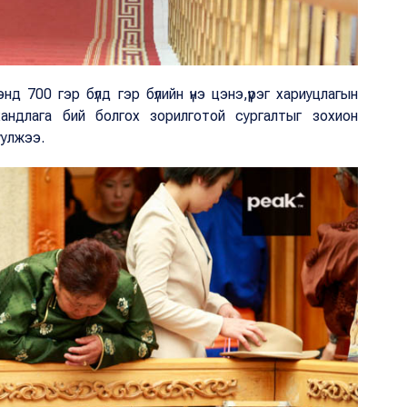
д 700 гэр бүлд гэр бүлийн үнэ цэнэ,үүрэг хариуцлагын
андлага бий болгох зорилготой сургалтыг зохион
уулжээ.