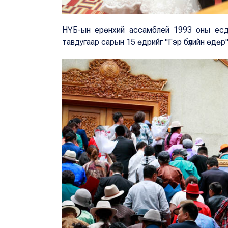
НҮБ-ын ерөнхий ассамблей 1993 оны есдү
тавдугаар сарын 15 өдрийг "Гэр бүлийн өдөр