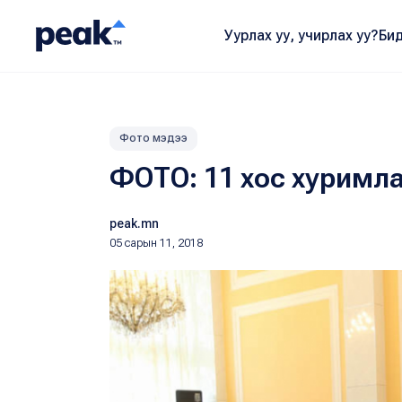
Уурлах уу, учирлах уу?
Бид
Фото мэдээ
ФОТО: 11 хос хуримл
peak.mn
05 сарын 11, 2018