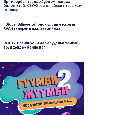
Эрт илрүүлбэл хавдар бүрэн эмчлэгдэх
боломжтой: ХЭҮА​Хөвсгөл аймагт хэрэгжиж
эхэллээ
“Global Silhouette” олон улсын үзэсгэлэн
ХААН галерейд нээлтээ хийлээ
COP17: Говийнхон ямар асуудлыг хамгийн
түрүүнд хөндөж байна вэ?