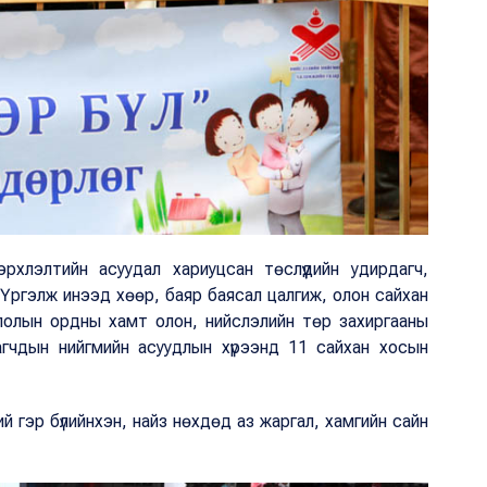
рхлэлтийн асуудал хариуцсан төслүүдийн удирдагч,
Үргэлж инээд хөөр, баяр баясал цалгиж, олон сайхан
слолын ордны хамт олон, нийслэлийн төр захиргааны
агчдын нийгмийн асуудлын хүрээнд 11 сайхан хосын
 гэр бүлийнхэн, найз нөхдөд аз жаргал, хамгийн сайн