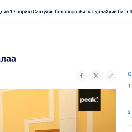
ний 17 зорилт
Санхүүгийн боловсрол
Би нэг удаа
Хүний багш
алаа
С
1
2