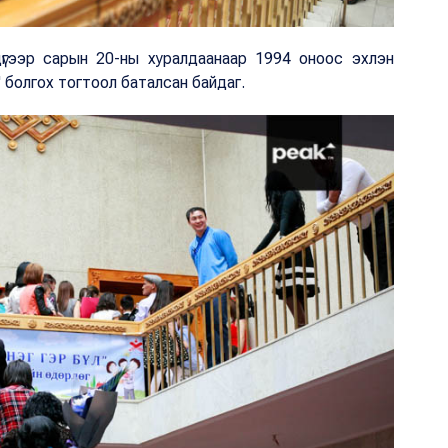
гээр сарын 20-ны хуралдаанаар 1994 оноос эхлэн
" болгох тогтоол баталсан байдаг.