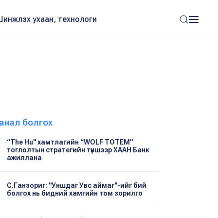
Шинжлэх ухаан, технологи
анал болгох
“The Hu" хамтлагийн “WOLF TOTEM”
тоглолтын стратегийн түншээр ХААН Банк
ажиллана
С.Ганзориг: "Уншдаг Увс аймаг"-ийг бий
болгох нь бидний хамгийн том зорилго