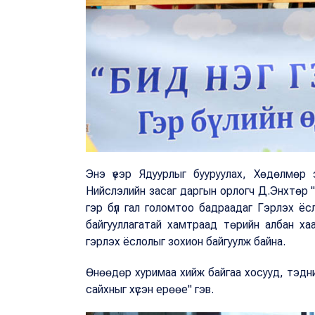
Энэ үеэр Ядуурлыг бууруулах, Хөдөлмөр э
Нийслэлийн засаг даргын орлогч Д.Энхтөр "
гэр бүл гал голомтоо бадраадаг Гэрлэх ё
байгууллагатай хамтраад төрийн албан ха
гэрлэх ёслолыг зохион байгуулж байна.
Өнөөдөр хуримаа хийж байгаа хосууд, тэдний
сайхныг хүсэн ерөөе" гэв.