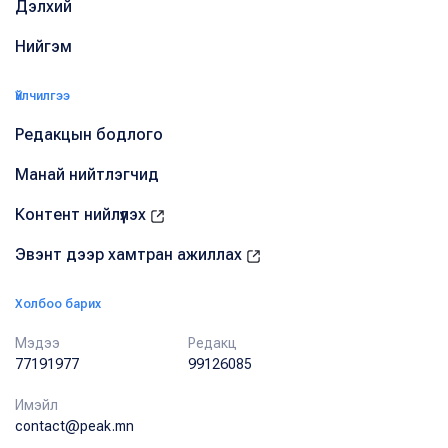
Дэлхий
Нийгэм
Үйлчилгээ
Редакцын бодлого
Манай нийтлэгчид
Контент нийлүүлэх
Эвэнт дээр хамтран ажиллах
Холбоо барих
Мэдээ
Редакц
77191977
99126085
Имэйл
contact@peak.mn