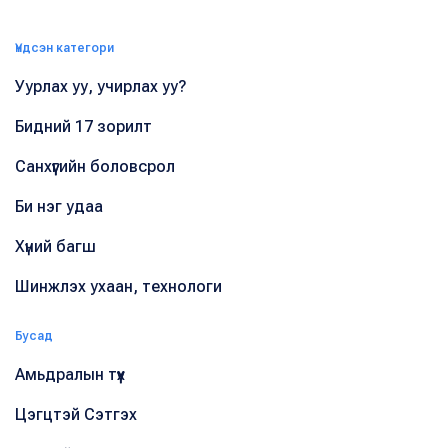
Үндсэн категори
Уурлах уу, учирлах уу?
Бидний 17 зорилт
Санхүүгийн боловсрол
Би нэг удаа
Хүний багш
Шинжлэх ухаан, технологи
Бусад
Амьдралын түүх
Цэгцтэй Сэтгэх