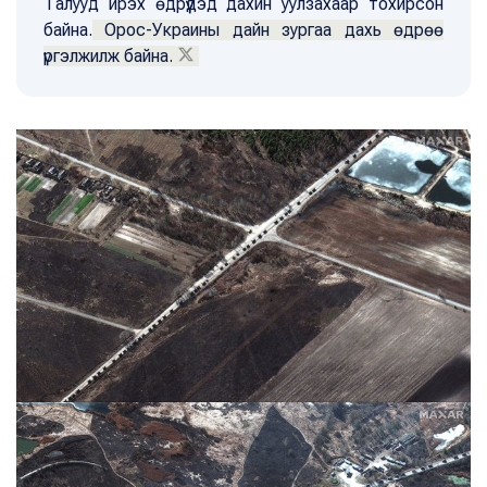
Талууд ирэх өдрүүдэд дахин уулзахаар тохирсон
байна.
Орос-Украины дайн зургаа дахь өдрөө
үргэлжилж байна.