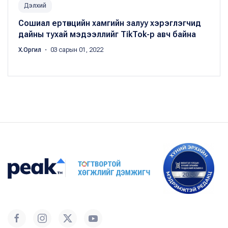
Дэлхий
Сошиал ертөнцийн хамгийн залуу хэрэглэгчид
дайны тухай мэдээллийг TikTok-р авч байна
Х.Оргил
・ 03 сарын 01, 2022