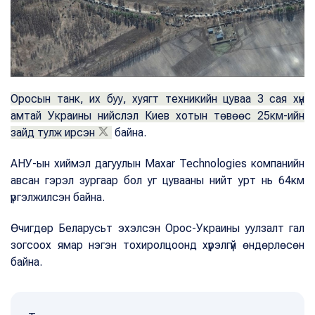
Оросын танк, их буу, хуягт техникийн цуваа 3 сая хүн
амтай Украины нийслэл Киев хотын төвөөс 25км-ийн
зайд тулж ирсэн
байна.
АНУ-ын хиймэл дагуулын Maxar Technologies компанийн
авсан гэрэл зургаар бол уг цувааны нийт урт нь 64км
үргэлжилсэн байна.
Өчигдөр Беларусьт эхэлсэн Орос-Украины уулзалт гал
зогсоох ямар нэгэн тохиролцоонд хүрэлгүй өндөрлөсөн
байна.