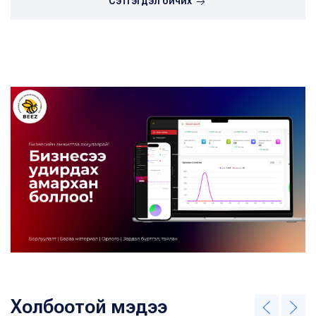
Сэтгэгдэл бичих
Холбоотой мэдээ