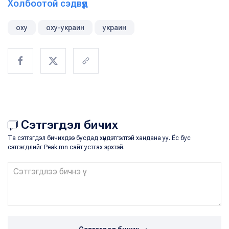
Холбоотой сэдвүүд
оху
оху-украин
украин
Сэтгэгдэл бичих
Та сэтгэгдэл бичихдээ бусдад хүндэтгэлтэй хандана уу. Ёс бус
сэтгэгдлийг Peak.mn сайт устгах эрхтэй.