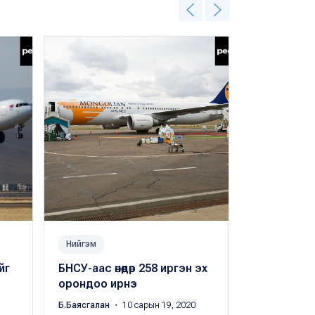
Нийгэм
Нийгэм
йг
БНСУ-аас өнөөдөр 258 иргэн эх
Сөүлээс өнө
орондоо ирнэ
ХӨСҮТ, “А
буудалд т
Б.Баясгалан
・ 10 сарын 19, 2020