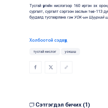
Тусгай үүргийн нислэгээр 160 иргэн эх ор
сургалт, сургалт сэргээн заслын төв-113 ду
буудалд тусгаарлана
гэж УОК-ын Шуурхай ш
Холбоотой сэдвүүд
тусгай нислэг
уокшш
Сэтгэгдэл бичих (1)