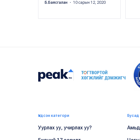
Б.Баясгалан
・ 10 сарын 12, 2020
Үндсэн категори
Бусад
Уурлах уу, учирлах уу?
Амьдр