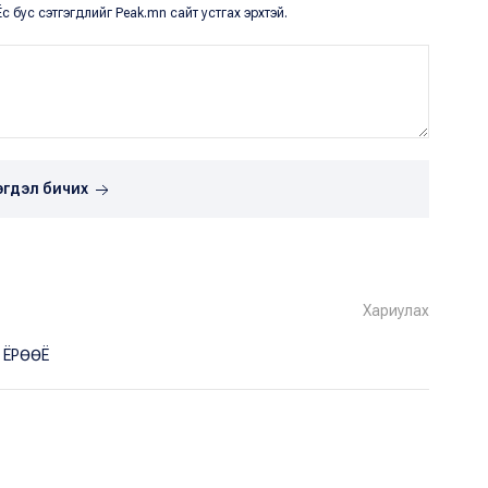
с бус сэтгэгдлийг Peak.mn сайт устгах эрхтэй.
эгдэл бичих
Хариулах
 ЁРӨӨЁ