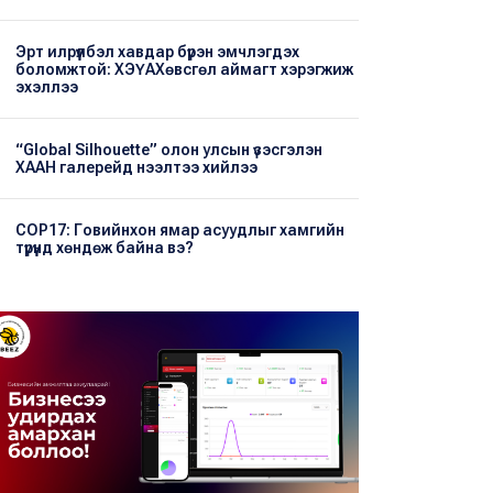
Эрт илрүүлбэл хавдар бүрэн эмчлэгдэх
боломжтой: ХЭҮА​Хөвсгөл аймагт хэрэгжиж
эхэллээ
“Global Silhouette” олон улсын үзэсгэлэн
ХААН галерейд нээлтээ хийлээ
COP17: Говийнхон ямар асуудлыг хамгийн
түрүүнд хөндөж байна вэ?