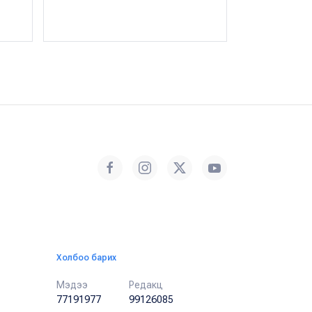
Б.Баясгалан
・
Холбоо барих
Мэдээ
Редакц
77191977
99126085