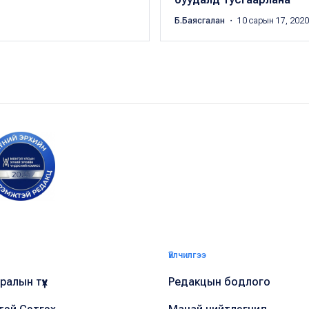
Б.Баясгалан
・ 10 сарын 17, 2020
Үйлчилгээ
алын түүх
Редакцын бодлого