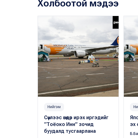
Холбоотой мэдээ
Нийгэм
Ни
Сөүлээс өнөөдөр ирэх иргэдийг
Япо
“Тоёоко Инн” зочид
эх
буудалд тусгаарлана
Б.Б