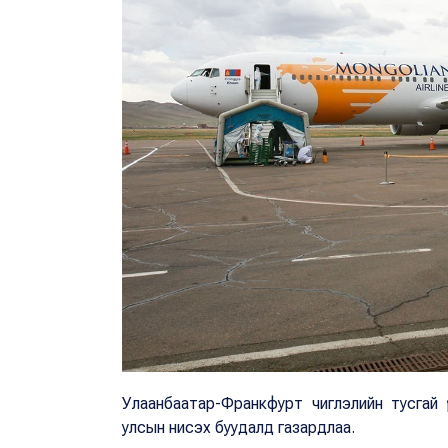
Улаанбаатар-Франкфурт чиглэлийн тусгай ү
улсын нисэх буудалд газардлаа.