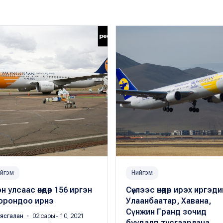
йгэм
Нийгэм
н улсаас өнөөдөр 156 иргэн
Сөүлээс өнөөдөр ирэх иргэди
 орондоо ирнэ
Улаанбаатар, Хавана,
Сүнжин Гранд зочид
аясгалан
・ 02 сарын 10, 2021
буудалд тусгаарлана