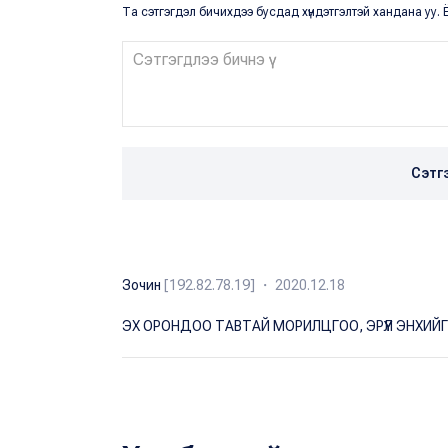
Та сэтгэгдэл бичихдээ бусдад хүндэтгэлтэй хандана уу. Ё
Сэтг
Зочин
[192.82.78.19] ・ 2020.12.18
ЭХ ОРОНДОО ТАВТАЙ МОРИЛЦГОО, ЭРҮҮЛ ЭНХИЙГ