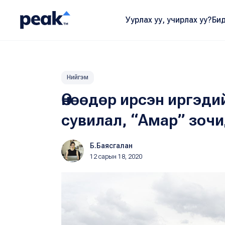
Уурлах уу, учирлах уу?
Бид
Нийгэм
Өнөөдөр ирсэн иргэди
сувилал, “Амар” зочи
Б.Баясгалан
12 сарын 18, 2020