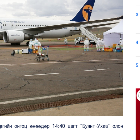
3
4
5
үргийн онгоц өнөөдөр 14:40 цагт “Буянт-Ухаа” олон