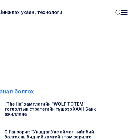
Шинжлэх ухаан, технологи
анал болгох
“The Hu" хамтлагийн “WOLF TOTEM”
тоглолтын стратегийн түншээр ХААН Банк
ажиллана
С.Ганзориг: "Уншдаг Увс аймаг"-ийг бий
болгох нь бидний хамгийн том зорилго