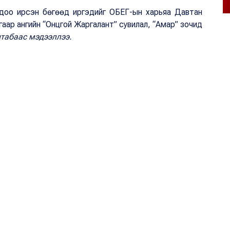
ондоо ирсэн бөгөөд иргэдийг ОБЕГ-ын харьяа Давтан
гаар ангийн “Онцгой Жаргалант” сувилал, “Амар” зочид
табаас мэдээллээ.