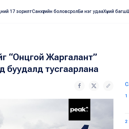
ний 17 зорилт
Санхүүгийн боловсрол
Би нэг удаа
Хүний багш
йг “Онцгой Жаргалант”
д буудалд тусгаарлана
С
1
2