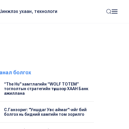
Шинжлэх ухаан, технологи
анал болгох
“The Hu" хамтлагийн “WOLF TOTEM”
тоглолтын стратегийн түншээр ХААН Банк
ажиллана
С.Ганзориг: "Уншдаг Увс аймаг"-ийг бий
болгох нь бидний хамгийн том зорилго