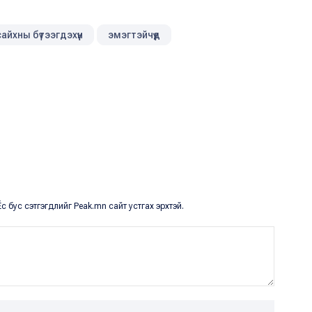
сайхны бүтээгдэхүүн
эмэгтэйчүүд
с бус сэтгэгдлийг Peak.mn сайт устгах эрхтэй.