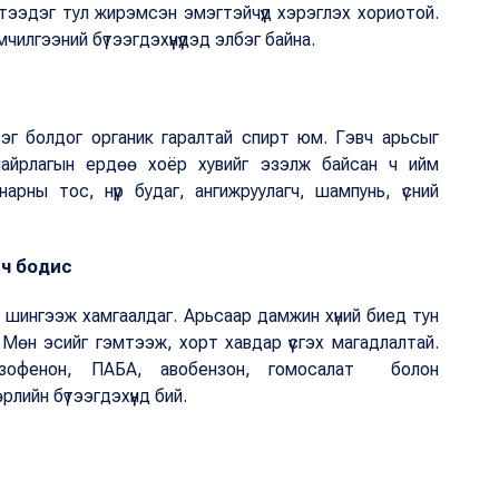
тээдэг тул жирэмсэн эмэгтэйчүүд хэрэглэх хориотой.
чилгээний бүтээгдэхүүнүүдэд элбэг байна.
сэг болдог органик гаралтай спирт юм. Гэвч арьсыг
йт найрлагын ердөө хоёр хувийг эзэлж байсан ч ийм
арны тос, нүүр будаг, ангижруулагч, шампунь, үсний
гч бодис
 шингээж хамгаалдаг. Арьсаар дамжин хүний биед тун
өн эсийг гэмтээж, хорт хавдар үүсгэх магадлалтай.
нзофенон, ПАБА, авобензон, гомосалат болон
лийн бүтээгдэхүүнд бий.