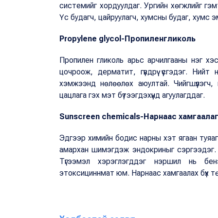
системийг хордуулдаг. Ургийн хөгжлийг гэм
Үс будагч, цайруулагч, хумсны будаг, хумс эм
Propylene glycol-Пропиленгликоль
Пропилен гликоль арьс арчилгааны нэг хэ
цочроож, дерматит, гүвдрүү үүсгэдэг. Ни
хэмжээнд нөлөөлөх аюултай. Чийгшүүлэгч, н
цацлага гэх мэт бүтээгдэхүүнд агуулагддаг.
Sunscreen chemicals-Нарнаас хамгаала
Эдгээр химийн бодис нарны хэт ягаан туяаг
амархан шимэгдэж эндокриныг сэргээдэг. М
Түгээмэл хэрэглэгддэг нэршил нь бе
этоксициннмат юм. Нарнаас хамгаалах бүх төр