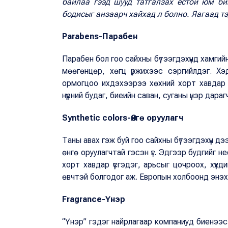
байлаа гээд шууд татгалзах ёстой юм би
бодисыг анзаарч хайхад л болно. Яагаад тэ
Parabens-Парабен
Парабен бол гоо сайхны бүтээгдэхүүнд хамгий
мөөгөнцөр, хөгц үржихээс сэргийлдэг. Хэ
ормогцоо ихдэхээрээ хөхний хорт хавдар ү
нүүрний будаг, биеийн саван, суганы үнэр дара
Synthetic colors-Өнгө оруулагч
Таны авах гэж буй гоо сайхны бүтээгдэхүүн 
өнгө оруулагчтай гэсэн үг. Эдгээр будгийг н
хорт хавдар үүсгэдэг, арьсыг цочроох, хүүх
өвчтэй болгодог аж. Европын холбоонд энэхү
Fragrance-Үнэр
“Үнэр” гэдэг найрлагаар компаниуд биенээсэ