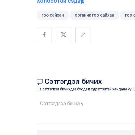
Холбоотой сэдвүүд
гоо сайхан
органик гоо сайхан
гоо 
Сэтгэгдэл бичих
Та сэтгэгдэл бичихдээ бусдад хүндэтгэлтэй хандана уу. Ё