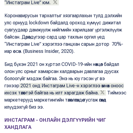
“Инстаграм Live” юм.
Коронавирусын тархалтыг хязгаарлахын тулд дэлхийн
улс орнууд lockdown байдалд ороход хүмүүс дижитал
сувгуудаар дамжуулж нийгмийн харилцааг үргэлжлүүлж
байсан. Дөрөвдүгээр сард цар тахлын оргил үед
“Инстаграм Live” хэрэглээ ганцхан сарын дотор 70%-
иар өссөн. (Business Insider, 2020).
Бид бүхэн 2021 он хүртэл COVID-19-ийн нөхцөл байдал
олон улс орныг хамарсан халдварын давлагаа дуусах
болоогүйг мэдэж байгаа. Энэ нь юу гэсэн үг вэ
гэхээр
2021 онд Инстаграм Live-н хэрэглээ өмнөх оноос
ихсэх төлөвтэй байгаа нь илт харагдаж байна.
Тиймээс
маркетерууд маркетингийн төлөвлөгөөндөө тусгаж өгөхөд
илүүдэхгүй биз ээ.
ИНСТАГРАМ - ОНЛАЙН ДЭЛГҮҮРИЙН ЧИГ
ХАНДЛАГА