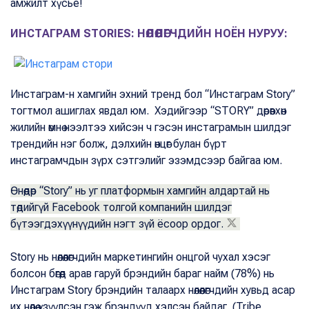
амжилт хүсье!
ИНСТАГРАМ STORIES: НӨЛӨӨЛӨГЧДИЙН НОЁН НУРУУ:
Инстаграм-н хамгийн эхний тренд бол “Инстаграм Story”
тогтмол ашиглах явдал юм. Хэдийгээр “STORY” дөрөвхөн
жилийн өмнө нээлтээ хийсэн ч гэсэн инстаграмын шилдэг
трендийн нэг болж, дэлхийн өнцөг булан бүрт
инстаграмчдын зүрх сэтгэлийг эзэмдсээр байгаа юм.
Өнөөдөр “Story” нь уг платформын хамгийн алдартай нь
төдийгүй Facebook толгой компанийн шилдэг
бүтээгдэхүүнүүдийн нэгт зүй ёсоор ордог.
Story нь нөлөөлөгчдийн маркетингийн онцгой чухал хэсэг
болсон бөгөөд арав гаруй брэндийн бараг найм (78%) нь
Инстаграм Story брэндийн талаарх нөлөөлөгчдийн хувьд асар
их нөлөө үзүүлсэн гэж брэндүүд хэлсэн байдаг. (Tribe