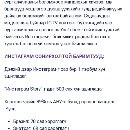
сурталчилгааны боломжоос мөнгө олохыг хичээх, мөн
брэндүүд мэдлэгээ дээшлүүлэхийн тулд өөрсдийгөө илүү их
дайчлах боломжийг олгож байгаа юм. Судлаачдын
мэдээллэж буйгаар IGTV контент бүтээгчдийн зар
сурталчилгааны орлого нь YouTubers-тэй ижил хувьтай
байгаа нь Инстаграм-г боломжит өрсөлдөгч болгоход
хүргэж болзошгүй хэмээн үзэж байгаа ажээ.
ИНСТАГРАМ СОНИРХОЛТОЙ БАРИМТУУД:
Дэлхий дээр Инстаграм-г сар бүр 1 тэрбум хүн
ашигладаг.
“Инстаграм Story”-г өдөрт 500 сая хүн ашигладаг
Хэрэглэгчдийн 89% нь АНУ-с бусад орноос ханддаг.
Үүнд:
Бразил: 70 сая хэрэглэгч
Энэтхэг: 69 сая хэрэглэгч