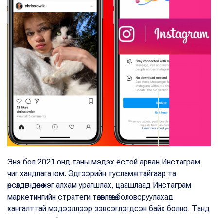
Энэ бол 2021 онд таны мэдэх ёстой арван Инстаграм
чиг хандлага юм. Эдгээрийн тусламжтайгаар та
өрсөлдөгчдөөсөө нэг алхам урагшлах, цаашлаад Инстаграм
маркетингийн стратеги төлөвлөгөөгөө боловсруулахад
хангалттай мэдээллээр зэвсэглэгдсэн байх болно. Танд