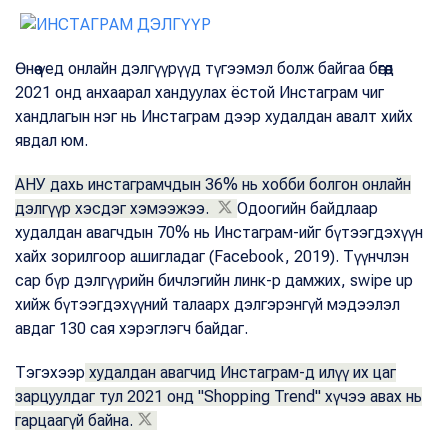
Өнөө үед онлайн дэлгүүрүүд түгээмэл болж байгаа бөгөөд
2021 онд анхаарал хандуулах ёстой Инстаграм чиг
хандлагын нэг нь Инстаграм дээр худалдан авалт хийх
явдал юм.
АНУ дахь инстаграмчдын 36% нь хобби болгон онлайн
дэлгүүр хэсдэг хэмээжээ.
Одоогийн байдлаар
худалдан авагчдын 70% нь Инстаграм-ийг бүтээгдэхүүн
хайх зорилгоор ашигладаг (Facebook, 2019). Түүнчлэн
сар бүр дэлгүүрийн бичлэгийн линк-р дамжих, swipe up
хийж бүтээгдэхүүний талаарх дэлгэрэнгүй мэдээлэл
авдаг 130 сая хэрэглэгч байдаг.
Тэгэхээр
худалдан авагчид Инстаграм-д илүү их цаг
зарцуулдаг тул 2021 онд "Shopping Trend" хүчээ авах нь
гарцаагүй байна.