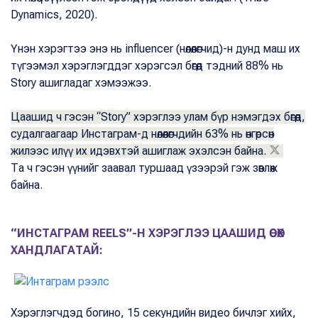
Dynamics, 2020).
Үнэн хэрэгтээ энэ нь influencer (нөлөөлөгчид)-н дунд маш их
түгээмэл хэрэглэгддэг хэрэгсэл бөгөөд тэдний 88% нь
Storу ашигладаг хэмээжээ.
Цаашид ч гэсэн “Storу” хэрэглээ улам бүр нэмэгдэх бөгөөд,
судалгаагаар Инстаграм-д нөлөөлөгчдийн 63% нь өнгөрсөн
жилээс илүү их идэвхтэй ашиглаж эхэлсэн байна.
Та ч гэсэн үүнийг заавал туршаад үзээрэй гэж зөвлөж
байна.
“ИНСТАГРАМ REELS”-Н ХЭРЭГЛЭЭ ЦААШИД ӨСӨХ
ХАНДЛАГАТАЙ:
Хэрэглэгчдэд богино, 15 секундийн видео бичлэг хийх,