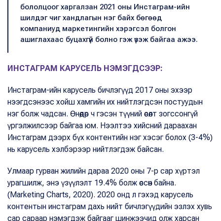
бололцоог харгалзан 2021 оны Инстаграм-ийн
шилдэг чиг хандлагын нэг байх бөгөөд
компаниуд маркетингийн хэрэгсэл болгон
ашиглахаас буцахгүй болно гэж үзэж байгаа ажээ.
ИНСТАГРАМ КАРУСЕЛЬ НЭМЭГДСЭЭР:
Инстаграм-ийн карусель бичлэгүүд 2017 оны эхээр
нээгдсэнээс хойш хамгийн их нийтлэгдсэн постуудын
нэг болж чадсан. Өнөөдөр ч гэсэн түүний өсөлт зогссонгүй
үргэлжилсээр байгаа юм. Нээлтээ хийсний дараахан
Инстаграм дээрх бүх контентийн нэг хэсэг болох (3-4%)
нь карусель хэлбэрээр нийтлэгдэж байсан.
Улмаар гурван жилийн дараа 2020 оны 7-р сар хүртэл
урагшилж, энэ үзүүлэлт 19.4% болж өссөн байна.
(Marketing Charts, 2020). 2020 онд л гэхэд карусель
контентын инстаграм дахь нийт бичлэгүүдийн эзлэх хувь
сар сараар нэмэгдэж байгааг шинжээчид олж харсан