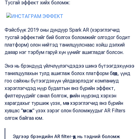
Тусгай эффект хийх боломж:
Фэйсбүүк 2019 оны дундуур Spark AR (хэрэглэгчид
тусгай эффектийг бий болгох боломжийг олгодог бодит
платформ) олон нийтэд танилцуулснаас хойш дэлхий
даяар нэг тэрбум гаруй хүн үүнийг ашигладаг болсон.
Энэ нь брэндүүд үйлчлүүлэгчдэдээ шинэ бүтээгдэхүүнээ
танилцуулахын тулд ашиглаж болох платформ бөгөөд, үүнд
гоо сайхны бүтээгдэхүүн үйлдвэрлэдэг компаниуд
хэрэглэгчдэд нүүр будалтын янз бүрийн эффект,
филтерүүдийг санал болгож, өөрийн нүүрэнд хэрхэн
харагдахыг туршиж үзэх, мөн хэрэглэгчид янз бүрийн
хувцас "өмсөж" үзэх зэрэг олон боломжуудыг AR Filters
олгож байгаа юм.
Эдгээр брэндийн AR filter-үүд нь тэдний боломж