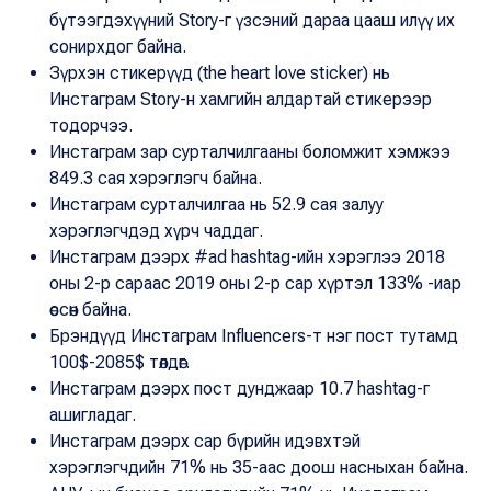
бүтээгдэхүүний Story-г үзсэний дараа цааш илүү их
сонирхдог байна.
Зүрхэн стикерүүд (the heart love sticker) нь
Инстаграм Story-н хамгийн алдартай стикерээр
тодорчээ.
Инстаграм зар сурталчилгааны боломжит хэмжээ
849.3 сая хэрэглэгч байна.
Инстаграм сурталчилгаа нь 52.9 сая залуу
хэрэглэгчдэд хүрч чаддаг.
Инстаграм дээрх #ad hashtag-ийн хэрэглээ 2018
оны 2-р сараас 2019 оны 2-р сар хүртэл 133% -иар
өссөн байна.
Брэндүүд Инстаграм Influencers-т нэг пост тутамд
100$-2085$ төлдөг.
Инстаграм дээрх пост дунджаар 10.7 hashtag-г
ашигладаг.
Инстаграм дээрх сар бүрийн идэвхтэй
хэрэглэгчдийн 71% нь 35-аас доош насныхан байна.