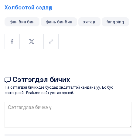
Холбоотой сэдвүүд
фан бин бин
фань бинбин
хятад
fangbing
Сэтгэгдэл бичих
Та сэтгэгдэл бичихдээ бусдад хүндэтгэлтэй хандана уу. Ёс бус
сэтгэгдлийг Peak.mn сайт устгах эрхтэй.