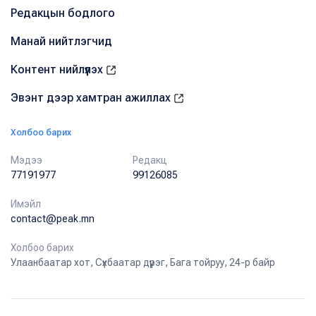
Редакцын бодлого
Манай нийтлэгчид
Контент нийлүүлэх
Эвэнт дээр хамтран ажиллах
Холбоо барих
Мэдээ
Редакц
77191977
99126085
Имэйл
contact@peak.mn
Холбоо барих
Улаанбаатар хот, Сүхбаатар дүүрэг, Бага тойруу, 24-р байр