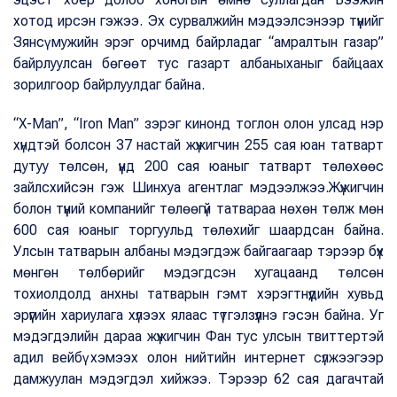
хотод ирсэн гэжээ. Эх сурвалжийн мэдээлсэнээр түүнийг
Зянсү мужийн эрэг орчимд байрладаг “амралтын газар”
байрлуулсан бөгөөт тус газарт албаныханыг байцаах
зорилгоор байрлуулдаг байна.
“Х-Man”, “Iron Man” зэрэг кинонд тоглон олон улсад нэр
хүндтэй болсон 37 настай жүжигчин 255 сая юан татварт
дутуу төлсөн, үүнд 200 сая юаныг татварт төлөхөөс
зайлсхийсэн гэж Шинхуа агентлаг мэдээлжээ.Жүжигчин
болон түүний компанийг төлөөгүй татвараа нөхөн төлж мөн
600 сая юаныг торгуульд төлөхийг шаардсан байна.
Улсын татварын албаны мэдэгдэж байгаагаар тэрээр бүх
мөнгөн төлбөрийг мэдэгдсэн хугацаанд төлсөн
тохиолдолд анхны татварын гэмт хэрэгтнүүдийн хувьд
эрүүгийн хариулага хүлээх ялаас түтгэлзүүлнэ гэсэн байна. Уг
мэдэгдэлийн дараа жүжигчин Фан тус улсын твиттертэй
адил вейбү хэмээх олон нийтийн интернет сүлжээгээр
дамжуулан мэдэгдэл хийжээ. Тэрээр 62 сая дагачтай