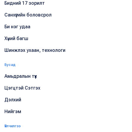
Бидний 17 зорилт
Санхүүгийн боловсрол
Би нэг удаа
Хүний багш
Шинжлэх ухаан, технологи
Бусад
Амьдралын түүх
Цэгцтэй Сэтгэх
Дэлхий
Нийгэм
Үйлчилгээ