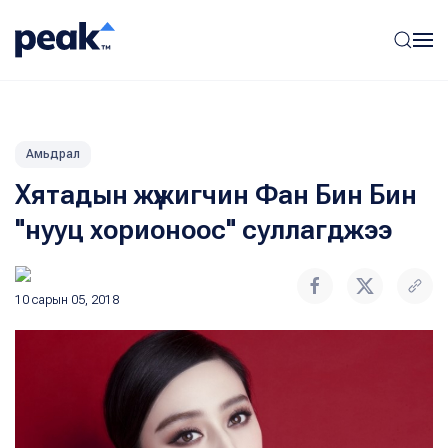
Амьдрал
Хятадын жүжигчин Фан Бин Бин
"нууц хорионоос" суллагджээ
10 сарын 05, 2018