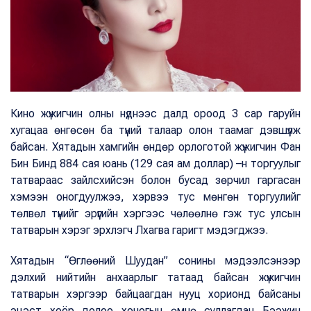
Кино жүжигчин олны нүднээс далд ороод 3 сар гаруйн
хугацаа өнгөсөн ба түүний талаар олон таамаг дэвшүүлж
байсан. Хятадын хамгийн өндөр орлоготой жүжигчин Фан
Бин Бинд 884 сая юань (129 сая ам доллар) –н торгуулыг
татвараас зайлсхийсэн болон бусад зөрчил гаргасан
хэмээн оногдуулжээ, хэрвээ тус мөнгөн торгуулийг
төлвөл түүнийг эрүүгийн хэргээс чөлөөлнө гэж тус улсын
татварын хэрэг эрхлэгч Лхагва гаригт мэдэгджээ.
Хятадын “Өглөөний Шуудан” сонины мэдээлсэнээр
дэлхий нийтийн анхаарлыг татаад байсан жүжигчин
татварын хэргээр байцаагдан нууц хорионд байсаны
эцэст хоёр долоо хоногын өмнө суллагдан Бээжин