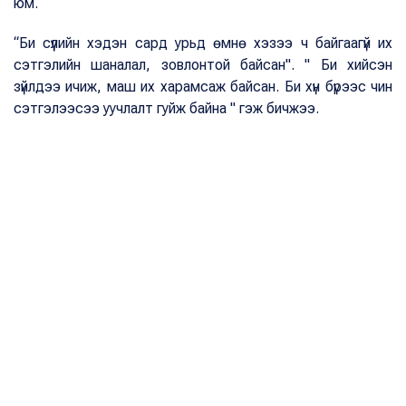
юм.
“Би сүүлийн хэдэн сард урьд өмнө хэзээ ч байгаагүй их
сэтгэлийн шаналал, зовлонтой байсан". " Би хийсэн
зүйлдээ ичиж, маш их харамсаж байсан. Би хүн бүрээс чин
сэтгэлээсээ уучлалт гуйж байна " гэж бичжээ.