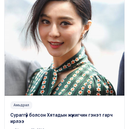
Амьдрал
Сураггүй болсон Хятадын жүжигчин гэнэт гарч
ирлээ