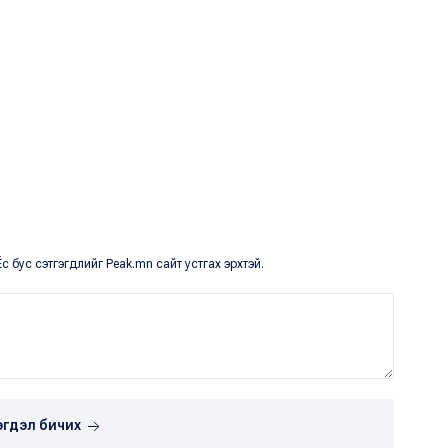
с бус сэтгэгдлийг Peak.mn сайт устгах эрхтэй.
эгдэл бичих