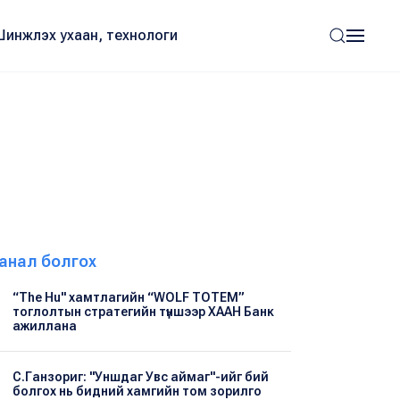
Шинжлэх ухаан, технологи
анал болгох
“The Hu" хамтлагийн “WOLF TOTEM”
тоглолтын стратегийн түншээр ХААН Банк
ажиллана
С.Ганзориг: "Уншдаг Увс аймаг"-ийг бий
болгох нь бидний хамгийн том зорилго