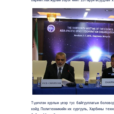
баримтлах журам зэрэг нийт 20 гаруй асуудлыг
Түүнчлэн хурлын үеэр тус байгууллагын боловсрол
хойд Политехникийн их сургууль, Харбины тех