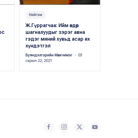
Нийгэм
Нийгэм
Ж.Гүррагчаа: Ийм өндөр
В.А.Жанибе
ос
шагналуудыг зэрэг авна
улсын баг
гэдэг миний хувьд асар их
Монголын 
хүндэтгэл
дэмжих үе
Буяндэлгэрийн Мөнхчимэг
・ 03
Буяндэлгэрий
сарын 22, 2021
сарын 22, 202