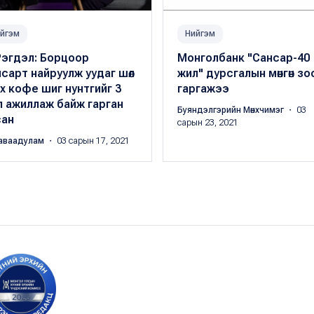
йгэм
Нийгэм
Рэгдэл: Борцоор
Монголбанк "Сансар-40
сарт найруулж уудаг шөл
жил" дурсгалын мөнгөн зо
х кофе шиг нунтгийг 3
гаргажээ
л ажиллаж байж гарган
Буяндэлгэрийн Мөнхчимэг
・ 03
сан
сарын 23, 2021
аваадулам
・ 03 сарын 17, 2021