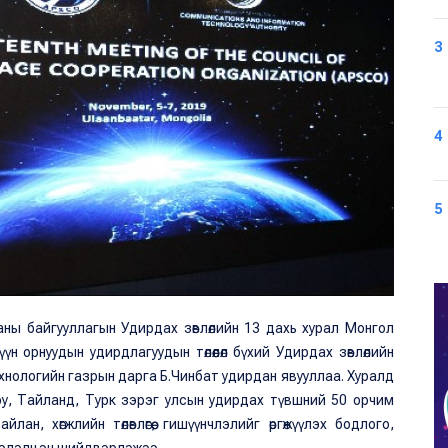
3
4
5
ны байгууллагын Удирдах зөвлөлийн 13 дахь хурал Монгол
үүн орнуудын удирдлагуудын төлөөлөл бүхий Удирдах зөвлөлийн
нологийн газрын дарга Б.Чинбат удирдан явууллаа. Хуралд
ру, Тайланд, Турк зэрэг улсын удирдах түвшний 50 орчим
лан, хөгжлийн төлөвлөгөө, гишүүнчлэлийг өргөжүүлэх бодлого,