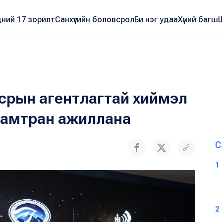
ний 17 зорилт
Санхүүгийн боловсрол
Би нэг удаа
Хүний багш
нсрын агентлагтай хиймэл
хамтран ажиллана
С
1
2