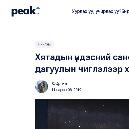
Уурлах уу, учирлах уу?
Бид
Нийгэм
Хятадын үндэсний са
дагуулын чиглэлээр 
Х.Оргил
11 сарын 08, 2019