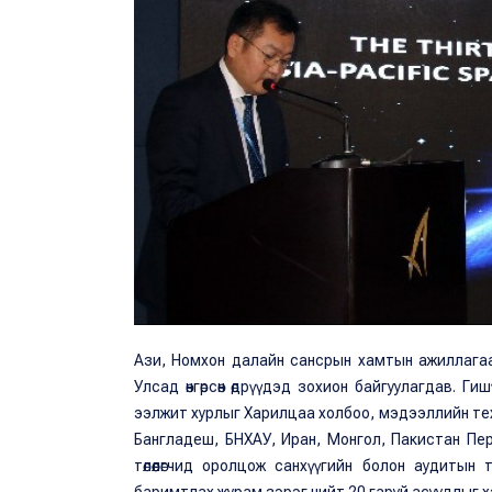
Ази, Номхон далайн сансрын хамтын ажиллагаа
Улсад өнгөрсөн өдрүүдэд зохион байгуулагдав. Гиш
ээлжит хурлыг Харилцаа холбоо, мэдээллийн тех
Бангладеш, БНХАУ, Иран, Монгол, Пакистан Пе
төлөөлөгчид оролцож санхүүгийн болон аудитын тай