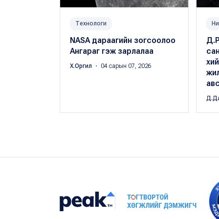
Технологи
Ни
NASA дараагийн зогсоолоо
Д.
Ангараг гэж зарлалаа
сан
хий
Х.Оргил
・ 04 сарын 07, 2026
жи
ав
Д.Д