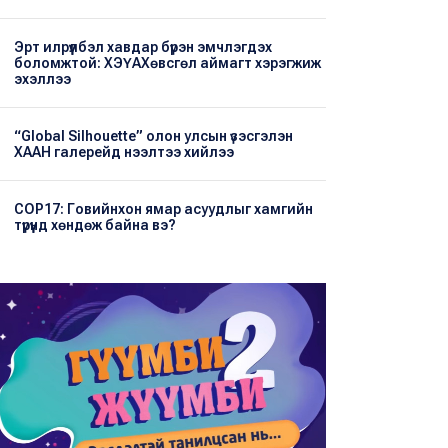
Эрт илрүүлбэл хавдар бүрэн эмчлэгдэх
боломжтой: ХЭҮА​Хөвсгөл аймагт хэрэгжиж
эхэллээ
“Global Silhouette” олон улсын үзэсгэлэн
ХААН галерейд нээлтээ хийлээ
COP17: Говийнхон ямар асуудлыг хамгийн
түрүүнд хөндөж байна вэ?