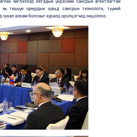
иглах чиглэлээр Хятадын үндэсний сансрын агентлагтай
 нь гишүүн орнуудын хувьд сансрын технологи, түүний
хад чухал алхам болсныг хуралд оролцогчид онцоллоо.