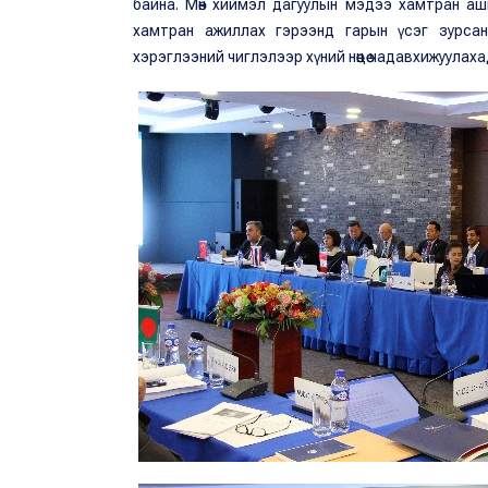
байна. Мөн хиймэл дагуулын мэдээ хамтран аш
хамтран ажиллах гэрээнд гарын үсэг зурсан
хэрэглээний чиглэлээр хүний нөөцөө чадавхижуула