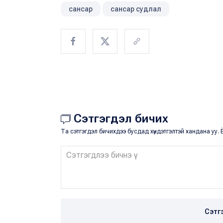
сансар
сансар судлал
Сэтгэгдэл бичих
Та сэтгэгдэл бичихдээ бусдад хүндэтгэлтэй хандана уу. Ё
Сэтг