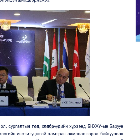
 хэлэлцэн шийдвэрлэжээ.
, сургалтын төсөл, хөтөлбөрүүдийн хүрээнд БНХАУ-ын Баруун
нологийн институцитэй хамтран ажиллах гэрээ байгуулсан