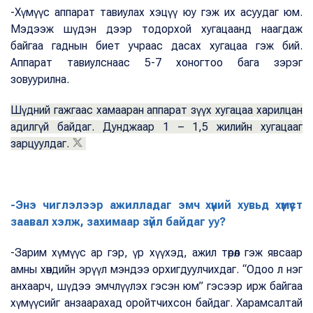
-Хүмүүс аппарат тавиулах хэцүү юу гэж их асуудаг юм.
Мэдээж шүдэн дээр тодорхой хугацаанд наагдаж
байгаа гаднын биет учраас дасах хугацаа гэж бий.
Аппарат тавиулснаас 5-7 хоногтоо бага зэрэг
зовуурилна.
Шүдний гажгаас хамааран аппарат зүүх хугацаа харилцан
адилгүй байдаг. Дунджаар 1 – 1,5 жилийн хугацааг
зарцуулдаг.
-Энэ чиглэлээр ажилладаг эмч хүний хувьд хүмүүст
заавал хэлж, захимаар зүйл байдаг уу?
-Зарим хүмүүс ар гэр, үр хүүхэд, ажил төрөл гэж явсаар
амны хөндийн эрүүл мэндээ орхигдуулчихдаг. “Одоо л нэг
анхаарч, шүдээ эмчлүүлэх гэсэн юм” гэсээр ирж байгаа
хүмүүсийг анзаарахад оройтчихсон байдаг. Харамсалтай