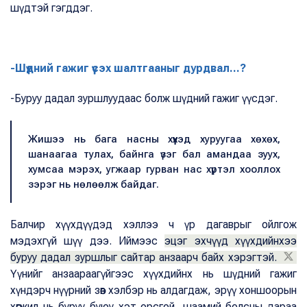
шүдтэй гэгддэг.
-Шүдний гажиг үүсэх шалтгааныг дурдвал...?
-Буруу дадал зуршлуудаас болж шүдний гажиг үүсдэг.
Жишээ нь бага насны хүүхэд хуруугаа хөхөх,
шанаагаа тулах, байнга үзэг бал амандаа зуух,
хумсаа мэрэх, угжаар гурван нас хүртэл хооллох
зэрэг нь нөлөөлж байдаг.
Балчир хүүхдүүдэд хэллээ ч үр дагаврыг ойлгож
мэдэхгүй шүү дээ. Иймээс
эцэг эхчүүд хүүхдийнхээ
буруу дадал зуршлыг сайтар анзаарч байх хэрэгтэй.
Үүнийг анзаараагүйгээс хүүхдийнх нь шүдний гажиг
хүндэрч нүүрний зөв хэлбэр нь алдагдаж, эрүү хоншоорын
хөгжил нь буруу буюу хэт орсгой, шаамий болсны дараа