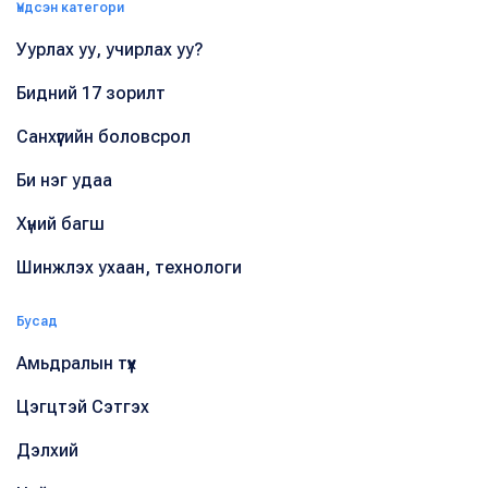
Үндсэн категори
Уурлах уу, учирлах уу?
Бидний 17 зорилт
Санхүүгийн боловсрол
Би нэг удаа
Хүний багш
Шинжлэх ухаан, технологи
Бусад
Амьдралын түүх
Цэгцтэй Сэтгэх
Дэлхий