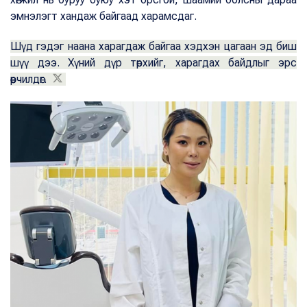
эмнэлэгт хандаж байгаад харамсдаг.
Шүд гэдэг наана харагдаж байгаа хэдхэн цагаан эд биш
шүү дээ. Хүний дүр төрхийг, харагдах байдлыг эрс
өөрчилдөг.