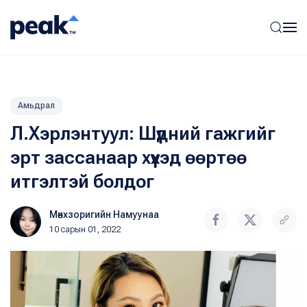
Амьдрал
Л.Хэрлэнтуул: Шүдний гажгийг
эрт зассанаар хүүхэд өөртөө
итгэлтэй болдог
Мөнхзоригийн Намуунаа
10 сарын 01, 2022