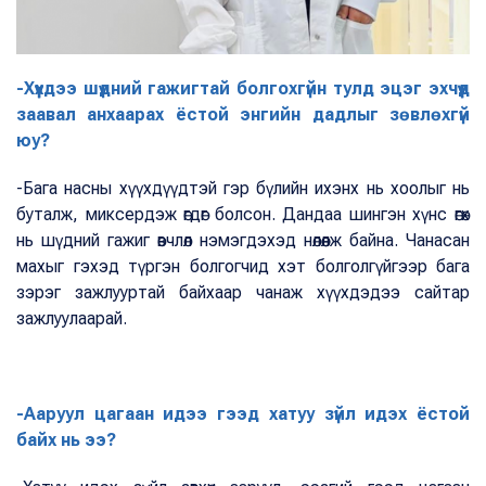
-Хүүхдээ шүдний гажигтай болгохгүйн тулд эцэг эхчүүд
заавал анхаарах ёстой энгийн дадлыг зөвлөхгүй
юу?
-Бага насны хүүхдүүдтэй гэр бүлийн ихэнх нь хоолыг нь
буталж, миксердэж өгдөг болсон. Дандаа шингэн хүнс өгөх
нь шүдний гажиг өвчлөл нэмэгдэхэд нөлөөлж байна. Чанасан
махыг гэхэд түргэн болгогчид хэт болголгүйгээр бага
зэрэг зажлууртай байхаар чанаж хүүхдэдээ сайтар
зажлуулаарай.
-Ааруул цагаан идээ гээд хатуу зүйл идэх ёстой
байх нь ээ?