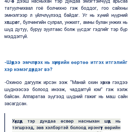
40-өөс дээш насныхан тэр дундаа эмэгтэйчүүд арьсаа
татуулчихвал гоё болчихно гэж боддог, гоо сайхны
эмнэлгээр л үйлчлүүлээд байдаг. Уг нь хүний нүүрний
хөгшрөлт, булчингийн сулрал, унжилт, амны булан унжих нь
шүд дутуу, буруу зуултаас болж үүсдэг гэдгийг тэр бүр
мэддэггүй.
-Шүдээ эмчлүүлэх нь хүмүүсийн өөртөө итгэх итгэлийг
хэр нэмэгдүүлдэг вэ?
-Охиноо дагуулж ирсэн ээж “Манай охин хөөрхөн гэхдээ
шүднээсээ болоод инээж, чаддаггүй юм” гэж хэлж
байсан. Аппаратаа зүүгээд шүдний гажиг нь маш сайн
засагдсан.
Хүүхдүүд тэр дундаа өсвөр насныхан шүд нь
тэгшрээд, зөв хэлбэртэй болоод ирэнгүүт өөрийн