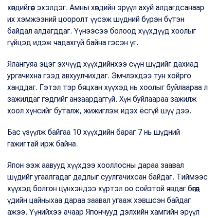
хөндийгөөс эхэлдэг. Амны хөндийн эрүүл ахуй алдагдсанаар
их хэмжээний цооролт үүсэж шүдний бүрэн бүтэн
байдал алдагддаг. Үүнээсээ болоод хүүхдүүд хоолыг
гүйцэд идэж чадахгүй байна гэсэн үг.
Ялангуяа эцэг эхчүүд хүүхдийнхээ сүүн шүдийг дахиад
ургачихна гээд авхуулчихдаг. Эмчлэхдээ тун хойрго
ханддаг. Гэтэл тэр бяцхан хүүхэд нь хоолыг буйлаараа л
зажилдаг гэдгийг анзаардаггүй. Хүн буйлаараа зажилж
хоол хүнсийг буталж, жижиглэж идэх ёсгүй шүү дээ.
Бас үзүүлж байгаа 10 хүүхдийн бараг 7 нь шүдний
гажигтай ирж байна.
Япон ээж аавууд хүүхдээ хооллосны дараа заавал
шүдийг угаалгадаг дадлыг суулгачихсан байдаг. Тиймээс
хүүхэд болгон цүнхэндээ хүртэл оо сойзтой явдаг бөгөөд
үдийн цайныхаа дараа заавал угааж хэвшсэн байдаг
ажээ. Үүнийхээ ачаар Япончууд дэлхийн хамгийн эрүүл