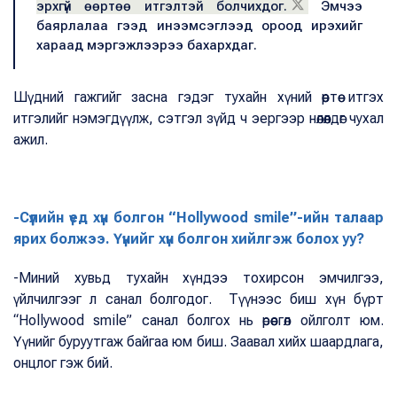
эрхгүй өөртөө итгэлтэй болчихдог.
Эмчээ
баярлалаа гээд инээмсэглээд ороод ирэхийг
хараад мэргэжлээрээ бахархдаг.
Шүдний гажгийг засна гэдэг тухайн хүний өөртөө итгэх
итгэлийг нэмэгдүүлж, сэтгэл зүйд ч эергээр нөлөөлдөг чухал
ажил.
-Сүүлийн үед хүн болгон “Hollywood smile”-ийн талаар
ярих болжээ. Үүнийг хүн болгон хийлгэж болох уу?
-Миний хувьд тухайн хүндээ тохирсон эмчилгээ,
үйлчилгээг л санал болгодог. Түүнээс биш хүн бүрт
“Hollywood smile” санал болгох нь өрөөсгөл ойлголт юм.
Үүнийг буруутгаж байгаа юм биш. Заавал хийх шаардлага,
онцлог гэж бий.