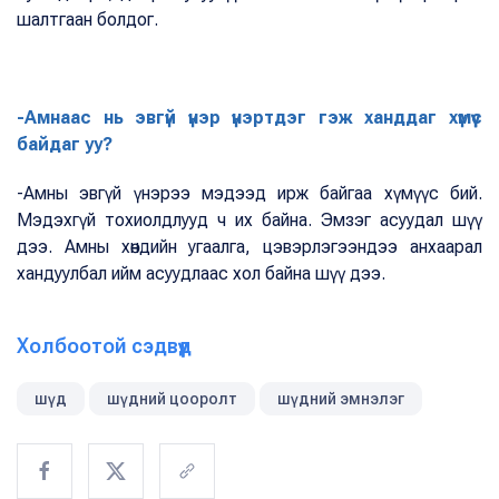
шалтгаан болдог.
-Амнаас нь эвгүй үнэр үнэртдэг гэж ханддаг хүмүүс
байдаг уу?
-Амны эвгүй үнэрээ мэдээд ирж байгаа хүмүүс бий.
Мэдэхгүй тохиолдлууд ч их байна. Эмзэг асуудал шүү
дээ. Амны хөндийн угаалга, цэвэрлэгээндээ анхаарал
хандуулбал ийм асуудлаас хол байна шүү дээ.
Холбоотой сэдвүүд
шүд
шүдний цооролт
шүдний эмнэлэг