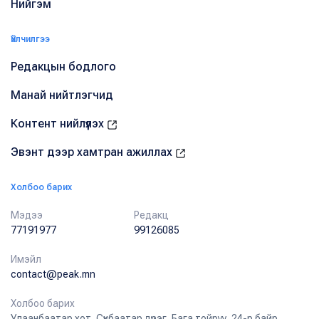
Нийгэм
Үйлчилгээ
Редакцын бодлого
Манай нийтлэгчид
Контент нийлүүлэх
Эвэнт дээр хамтран ажиллах
Холбоо барих
Мэдээ
Редакц
77191977
99126085
Имэйл
contact@peak.mn
Холбоо барих
Улаанбаатар хот, Сүхбаатар дүүрэг, Бага тойруу, 24-р байр