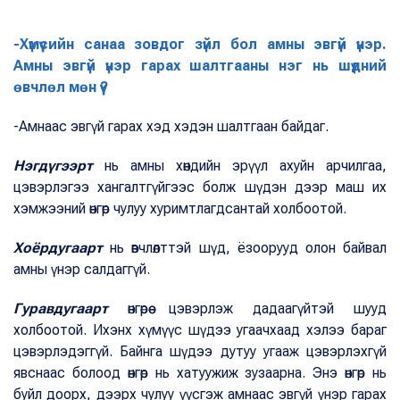
-Хүмүүсийн санаа зовдог зүйл бол амны эвгүй үнэр.
Амны эвгүй үнэр гарах шалтгааны нэг нь шүдний
өвчлөл мөн үү?
-Амнаас эвгүй гарах хэд хэдэн шалтгаан байдаг.
Нэгдүгээрт
нь амны хөндийн эрүүл ахуйн арчилгаа,
цэвэрлэгээ хангалтгүйгээс болж шүдэн дээр маш их
хэмжээний өнгөр чулуу хуримтлагдсантай холбоотой.
Хоёрдугаарт
нь өвчлөлттэй шүд, ёзоорууд олон байвал
амны үнэр салдаггүй.
Гуравдугаарт
өнгөрөө цэвэрлэж дадаагүйтэй шууд
холбоотой. Ихэнх хүмүүс шүдээ угаачхаад хэлээ бараг
цэвэрлэдэггүй. Байнга шүдээ дутуу угааж цэвэрлэхгүй
явснаас болоод өнгөр нь хатуужиж зузаарна. Энэ өнгөр нь
буйл доорх, дээрх чулуу үүсгэж амнаас эвгүй үнэр гарах