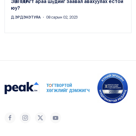
ЗӨВЛӨГӨӨ: Агт араа шүдийг заавал авахуулах ёстой
юу?
Д.ЭРДЭНЭТУЯА
・ 08 сарын 02, 2023