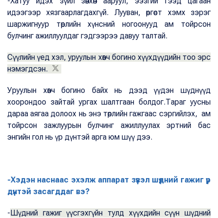
-Хатуу идэх зүйл зөвхөн ааруул, ээзгий гээд цагаан
идээгээр хязгаарлагдахгүй. Лууван, өргөст хэмх зэрэг
шаржигнуур төрлийн хүнсний ногоонууд ам тойрсон
булчинг ажиллуулдаг гэдгээрээ давуу талтай.
Сүүлийн үед хэл, уруулын хөвч богино хүүхдүүдийн тоо эрс
нэмэгдсэн.
Уруулын хөвч богино байх нь дээд үүдэн шүднүүд
хоорондоо зайтай ургах шалтгаан болдог.Тараг уусны
дараа аягаа долоох нь энэ төрлийн гажгаас сэргийлэх, ам
тойрсон зажлуурын булчинг ажиллуулах эртний бас
энгийн гол нь үр дүнтэй арга юм шүү дээ.
-Хэдэн наснаас эхэлж аппарат зүүвэл шүдний гажиг үр
дүнтэй засагддаг вэ?
-
Шүдний гажиг үүсгэхгүйн тулд хүүхдийн сүүн шүдний