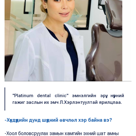
"Platinum dental clinic" эмнэлгийн эрүү, нүүрний
гажиг заслын их эмч Л.Хэрлэнтуултай ярилцлаа.
-Хүүхдүүдийн дунд шүдний өвчлөл хэр байна вэ?
-Хоол боловсруулах замын хамгийн эхний шат амны