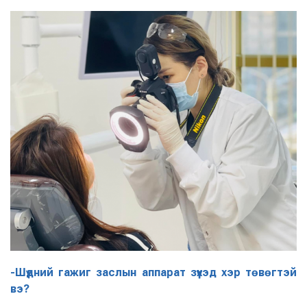
-Шүдний гажиг заслын аппарат зүүхэд хэр төвөгтэй
вэ?