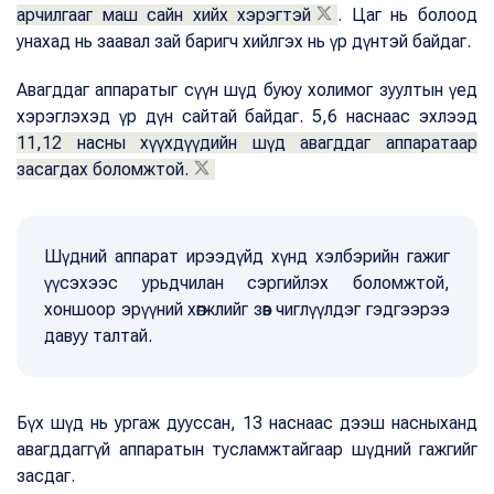
арчилгааг маш сайн хийх хэрэгтэй
. Цаг нь болоод
унахад нь заавал зай баригч хийлгэх нь үр дүнтэй байдаг.
Авагддаг аппаратыг сүүн шүд буюу холимог зуултын үед
хэрэглэхэд үр дүн сайтай байдаг. 5,6 наснаас эхлээд
11,12 насны хүүхдүүдийн шүд авагддаг аппаратаар
засагдах боломжтой.
Шүдний аппарат ирээдүйд хүнд хэлбэрийн гажиг
үүсэхээс урьдчилан сэргийлэх боломжтой,
хоншоор эрүүний хөгжлийг зөв чиглүүлдэг гэдгээрээ
давуу талтай.
Бүх шүд нь ургаж дууссан, 13 наснаас дээш насныханд
авагддаггүй аппаратын тусламжтайгаар шүдний гажгийг
засдаг.