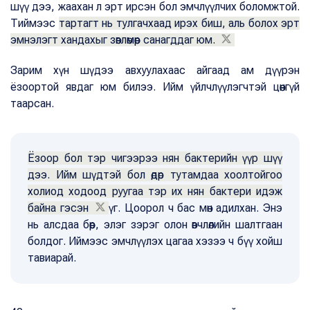
шүү дээ, жаахан л эрт ирсэн бол эмчлүүлчих боломжтой.
Тиймээс
тартагт нь тулгачхаад ирэх биш, аль болох эрт
эмнэлэгт хандахыг зөвлөмөөр санагддаг юм.
Зарим хүн шүдээ авхуулахаас айгаад ам дүүрэн
ёзоортой явдаг юм билээ. Ийм үйлчлүүлэгчтэй цөөнгүй
таарсан.
Ёзоор бол тэр чигээрээ нян бактерийн үүр шүү
дээ. Ийм шүдтэй бол өдөр тутамдаа хоолтойгоо
холиод ходоод руугаа тэр их нян бактери идэж
байна гэсэн
үг. Цоорол ч бас мөн адилхан. Энэ
нь алсдаа бөөр, элэг зэрэг олон өвчлөлийн шалтгаан
болдог. Иймээс эмчлүүлэх цагаа хэзээ ч бүү хойш
тавиарай.