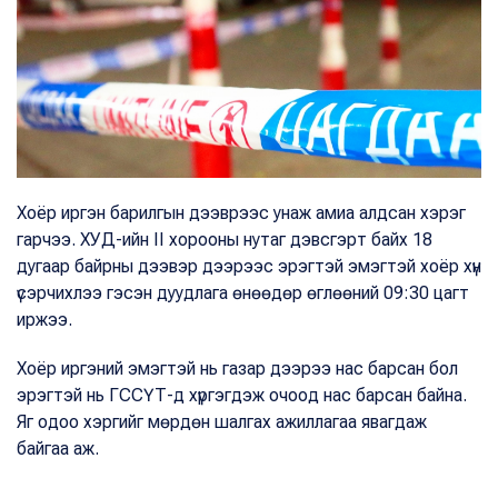
Хоёр иргэн барилгын дээврээс унаж амиа алдсан хэрэг
гарчээ. ХУД-ийн II хорооны нутаг дэвсгэрт байх 18
дугаар байрны дээвэр дээрээс эрэгтэй эмэгтэй хоёр хүн
үсэрчихлээ гэсэн дуудлага өнөөдөр өглөөний 09:30 цагт
иржээ.
Хоёр иргэний эмэгтэй нь газар дээрээ нас барсан бол
эрэгтэй нь ГССҮТ-д хүргэгдэж очоод нас барсан байна.
Яг одоо хэргийг мөрдөн шалгах ажиллагаа явагдаж
байгаа аж.