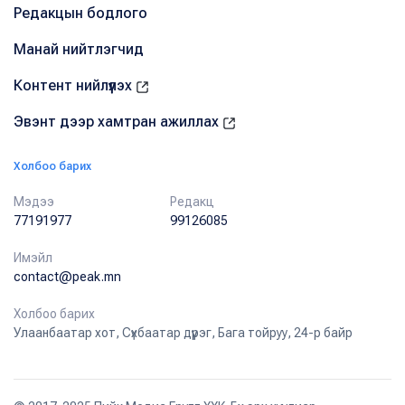
Редакцын бодлого
Манай нийтлэгчид
Контент нийлүүлэх
Эвэнт дээр хамтран ажиллах
Холбоо барих
Мэдээ
Редакц
77191977
99126085
Имэйл
contact@peak.mn
Холбоо барих
Улаанбаатар хот, Сүхбаатар дүүрэг, Бага тойруу, 24-р байр