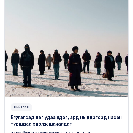
Нийтлэл
Егүүтгэгсэд нэг удаа үхдэг, ард нь үлдэгсэд насан
туршдаа энэлж шаналдаг