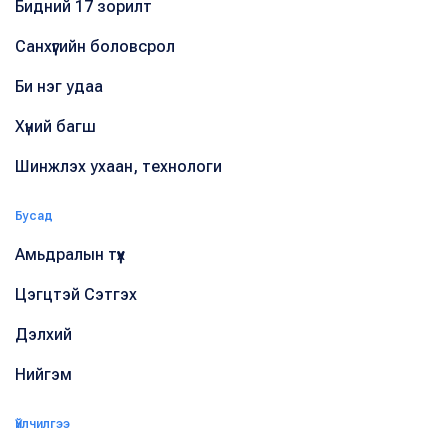
Бидний 17 зорилт
Санхүүгийн боловсрол
Би нэг удаа
Хүний багш
Шинжлэх ухаан, технологи
Бусад
Амьдралын түүх
Цэгцтэй Сэтгэх
Дэлхий
Нийгэм
Үйлчилгээ