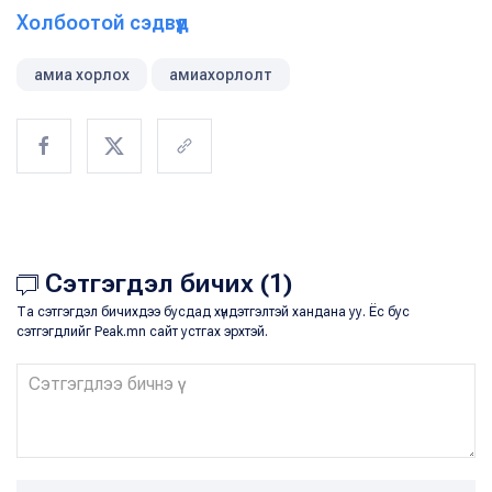
Холбоотой сэдвүүд
амиа хорлох
амиахорлолт
Сэтгэгдэл бичих (1)
Та сэтгэгдэл бичихдээ бусдад хүндэтгэлтэй хандана уу. Ёс бус
сэтгэгдлийг Peak.mn сайт устгах эрхтэй.