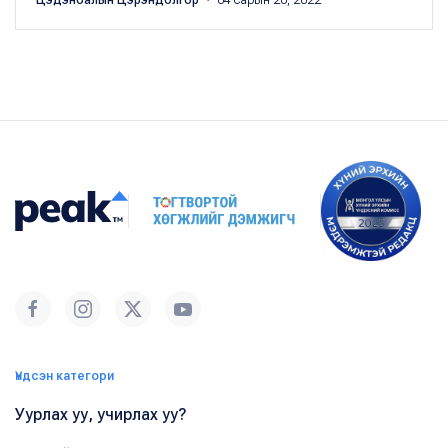
Цэдэнбалын Цэрэндолгор
・ 04 сарын 20, 2022
Үндсэн категори
Уурлах уу, учирлах уу?