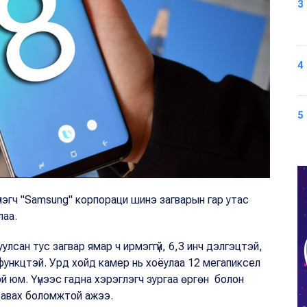
3
4
5
үлэгч "Samsung" корпораци шинэ загварын гар утас
лаа.
улсан тус загвар ямар ч ирмэггүй, 6,3 инч дэлгэцтэй,
функцтэй. Урд хойд камер нь хоёулаа 12 мегапиксел
й юм. Үүнээс гадна хэрэглэгч зургаа өргөн болон
г авах боломжтой ажээ.