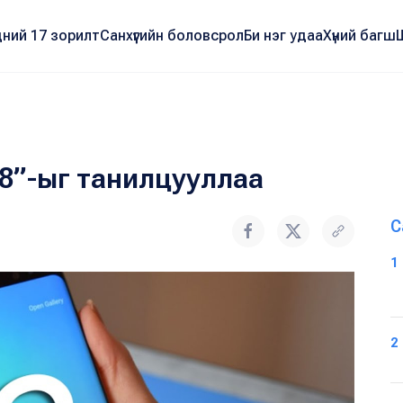
ний 17 зорилт
Санхүүгийн боловсрол
Би нэг удаа
Хүний багш
 8”-ыг танилцууллаа
С
1
2