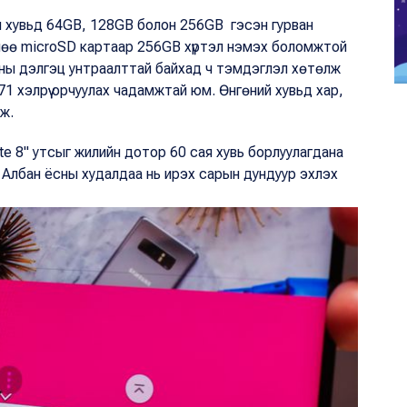
йн хувьд 64GB, 128GB болон 256GB гэсэн гурван
лөө microSD картаар 256GB хүртэл нэмэх боломжтой
асны дэлгэц унтраалттай байхад ч тэмдэглэл хөтөлж
 71 хэлрүү орчуулах чадамжтай юм. Өнгөний хувьд хар,
аж.
e 8" утсыг жилийн дотор 60 сая хувь борлуулагдана
 Албан ёсны худалдаа нь ирэх сарын дундуур эхлэх