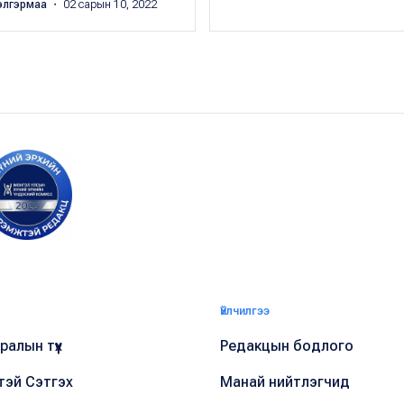
элгэрмаа
・ 02 сарын 10, 2022
Үйлчилгээ
алын түүх
Редакцын бодлого
тэй Сэтгэх
Манай нийтлэгчид