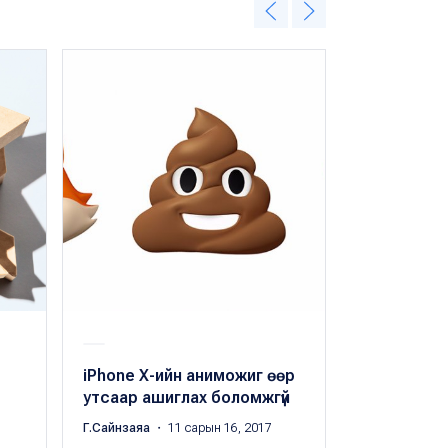
iPhone Х-ийн аниможиг өөр
iPhone X б
утсаар ашиглах боломжгүй
дараагийн
Г.Сайнзаяа
・ 11 сарын 16, 2017
Г.Сайнзаяа
・ 