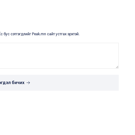
с бус сэтгэгдлийг Peak.mn сайт устгах эрхтэй.
эгдэл бичих