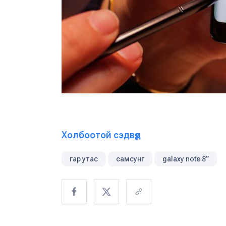
Холбоотой сэдвүүд
гар утас
самсунг
galaxy note 8”