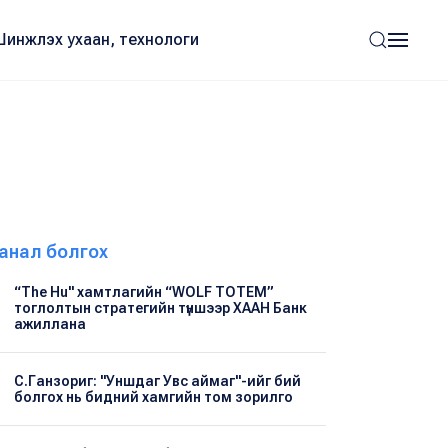
Шинжлэх ухаан, технологи
анал болгох
“The Hu" хамтлагийн “WOLF TOTEM”
тоглолтын стратегийн түншээр ХААН Банк
ажиллана
С.Ганзориг: "Уншдаг Увс аймаг"-ийг бий
болгох нь бидний хамгийн том зорилго