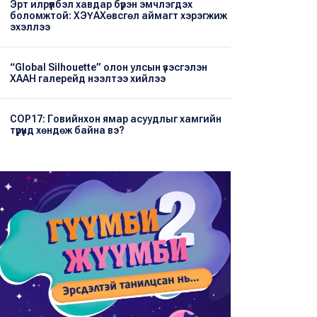
Эрт илрүүлбэл хавдар бүрэн эмчлэгдэх
боломжтой: ХЭҮА​Хөвсгөл аймагт хэрэгжиж
эхэллээ
“Global Silhouette” олон улсын үзэсгэлэн
ХААН галерейд нээлтээ хийлээ
COP17: Говийнхон ямар асуудлыг хамгийн
түрүүнд хөндөж байна вэ?