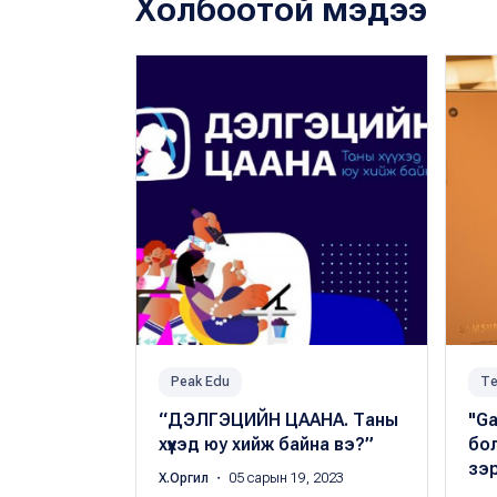
Холбоотой мэдээ
Peak Edu
Те
“ДЭЛГЭЦИЙН ЦААНА. Таны
"Ga
хүүхэд юу хийж байна вэ?”
бо
зэ
Х.Оргил
・ 05 сарын 19, 2023