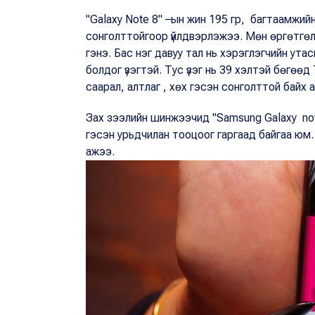
"Galaxy Note 8" –ын жин 195 гр, багтаамжи
сонголттойгоор үйлдвэрлэжээ. Мөн өргөтгө
гэнэ. Бас нэг давуу тал нь хэрэглэгчийн ут
болдог үзэгтэй. Тус үзэг нь 39 хэлтэй бөгөөд
саарал, алтлаг , хөх гэсэн сонголттой байх 
Зах зээлийн шинжээчид "Samsung Galaxy not
гэсэн урьдчилан тооцоог гаргаад байгаа юм.
ажээ.