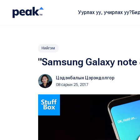
Уурлах уу, учирлах уу?
Бид
Нийгэм
"Samsung Galaxy note
Цэдэнбалын Цэрэндолгор
08 сарын 25, 2017