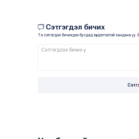
Сэтгэгдэл бичих
Та сэтгэгдэл бичихдээ бусдад хүндэтгэлтэй хандана уу. Ё
Сэтг