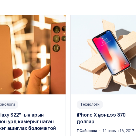
хнологи
Технологи
laxy S22" -ын арын
iPhone Х үнэндээ 370
лон урд камерыг нэгэн
доллар
рэг ашиглах боломжтой
Г.Сайнзаяа
・ 11 сарын 16, 2017