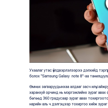
Ухаалаг утас үйлдвэрлэлээрээ дэлхийд тэргү
болох "Samsung Galaxy note 8"-аа танилцуул
Өмнөх загваруудынхаа алдааг засч илүү сайжру
харанхуй орчинд нь мэргэжлийнх зураг авах 
бөгөөд 360 градусаар зураг авах тохиргоото
нарийн аль ч дэлгэцээр тохиргоо хийж зура