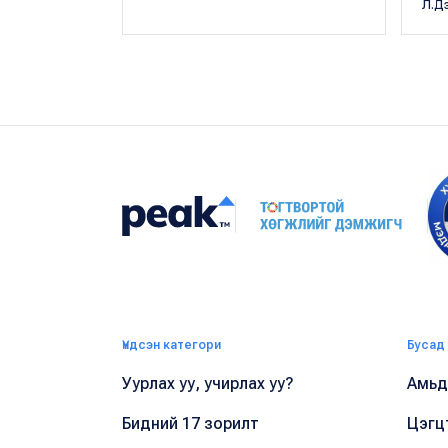
Л.Д
Үндсэн категори
Бусад
Уурлах уу, учирлах уу?
Амьдр
Бидний 17 зорилт
Цэгц