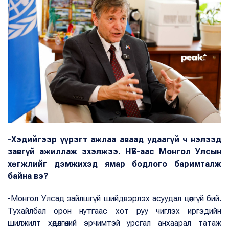
-Хэдийгээр үүрэгт ажлаа аваад удаагүй ч нэлээд
завгүй ажиллаж эхэлжээ. НҮБ-аас Монгол Улсын
хөгжлийг дэмжихэд ямар бодлого баримталж
байна вэ?
-Монгол Улсад зайлшгүй шийдвэрлэх асуудал цөөнгүй бий.
Тухайлбал орон нутгаас хот руу чиглэх иргэдийн
шилжилт хөдөлгөөний эрчимтэй урсгал анхаарал татаж