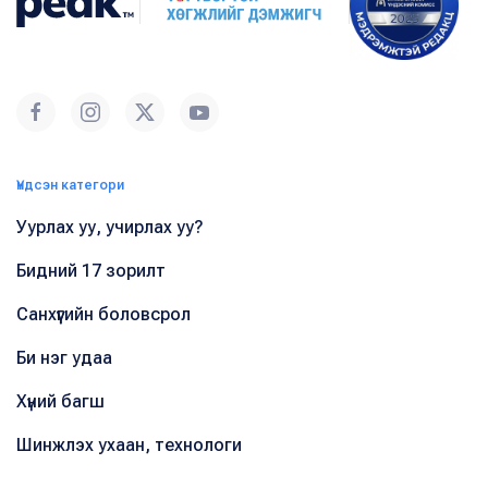
Үндсэн категори
Уурлах уу, учирлах уу?
Бидний 17 зорилт
Санхүүгийн боловсрол
Би нэг удаа
Хүний багш
Шинжлэх ухаан, технологи