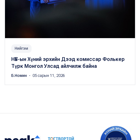
Нийгэм
НҮБ-ын Хүний эрхийн Дээд комиссар Фолькер
Түрк Монгол Улсад айлчилж байна
Б.Номин
・ 05 сарын 11, 2026