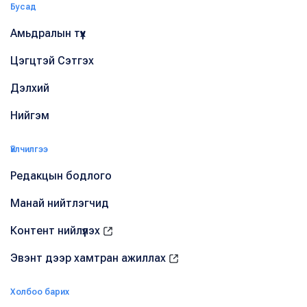
Бусад
Амьдралын түүх
Цэгцтэй Сэтгэх
Дэлхий
Нийгэм
Үйлчилгээ
Редакцын бодлого
Манай нийтлэгчид
Контент нийлүүлэх
Эвэнт дээр хамтран ажиллах
Холбоо барих