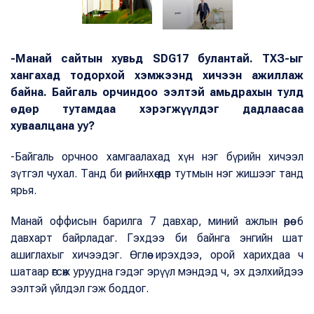
-Манай сайтын хувьд SDG17 булантай. ТХЗ-ыг
хангахад тодорхой хэмжээнд хичээн ажиллаж
байна. Байгаль орчиндоо ээлтэй амьдрахын тулд
өдөр тутамдаа хэрэгжүүлдэг дадлаасаа
хуваалцана уу?
-Байгаль орчноо хамгаалахад хүн нэг бүрийн хичээл
зүтгэл чухал. Танд би өөрийнхөө өдөр тутмын нэг жишээг танд
ярья.
Манай оффисын барилга 7 давхар, миний ажлын өрөө 6
давхарт байрладаг. Гэхдээ би байнга энгийн шат
ашиглахыг хичээдэг. Өглөө ирэхдээ, орой харихдаа ч
шатаар өгсөж уруудна гэдэг эрүүл мэндэд ч, эх дэлхийдээ
ээлтэй үйлдэл гэж боддог.