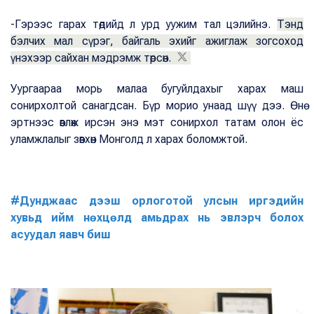
-Гэрээс гарах төдийд л урд уужим тал цэлийнэ.
Тэнд
бэлчих мал сүрэг, байгаль эхийг ажиглаж зогсоход
үнэхээр сайхан мэдрэмж төрсөн.
Уургаараа морь малаа бугуйлдахыг харах маш
сонирхолтой санагдсан. Бүр морио унаад шүү дээ. Өнө
эртнээс өвлөж ирсэн энэ мэт сонирхол татам олон ёс
уламжлалыг зөвхөн Монголд л харах боломжтой.
#Дунджаас дээш орлоготой улсын иргэдийн
хувьд ийм нөхцөлд амьдрах нь эвлэрч болох
асуудал яавч биш