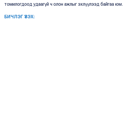
томилогдоод удаагүй ч олон ажлыг эхлүүлээд байгаа юм.
БИЧЛЭГ ҮЗЭХ: