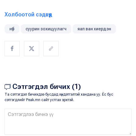
Холбоотой сэдвүүд
нүб
суурин зохицуулагч
яап ван хиердэн
Сэтгэгдэл бичих (1)
Та сэтгэгдэл бичихдээ бусдад хүндэтгэлтэй хандана уу. Ёс бус
сэтгэгдлийг Peak.mn сайт устгах эрхтэй.