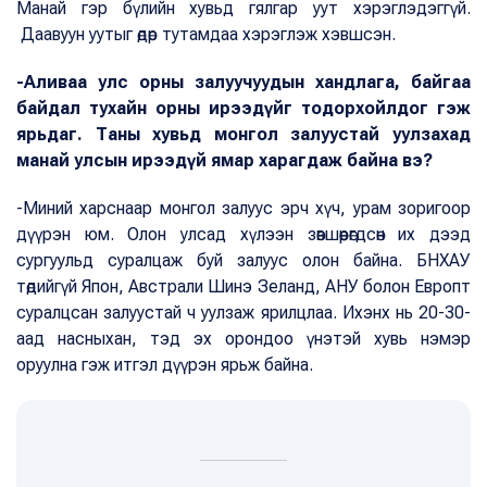
Манай гэр бүлийн хувьд гялгар уут хэрэглэдэггүй.
Даавуун уутыг өдөр тутамдаа хэрэглэж хэвшсэн.
-Аливаа улс орны залуучуудын хандлага, байгаа
байдал тухайн орны ирээдүйг тодорхойлдог гэж
ярьдаг. Таны хувьд монгол залуустай уулзахад
манай улсын ирээдүй ямар харагдаж байна вэ?
-Миний харснаар монгол залуус эрч хүч, урам зоригоор
дүүрэн юм. Олон улсад хүлээн зөвшөөрөгдсөн их дээд
сургуульд суралцаж буй залуус олон байна. БНХАУ
төдийгүй Япон, Австрали Шинэ Зеланд, АНУ болон Европт
суралцсан залуустай ч уулзаж ярилцлаа. Ихэнх нь 20-30-
аад насныхан, тэд эх орондоо үнэтэй хувь нэмэр
оруулна гэж итгэл дүүрэн ярьж байна.