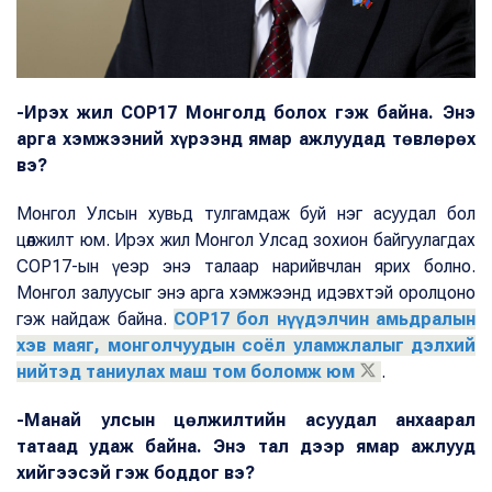
-Ирэх жил COP17 Монголд болох гэж байна. Энэ
арга хэмжээний хүрээнд ямар ажлуудад төвлөрөх
вэ?
Монгол Улсын хувьд тулгамдаж буй нэг асуудал бол
цөлжилт юм. Ирэх жил Монгол Улсад зохион байгуулагдах
COP17-ын үеэр энэ талаар нарийвчлан ярих болно.
Монгол залуусыг энэ арга хэмжээнд идэвхтэй оролцоно
гэж найдаж байна.
COP17 бол нүүдэлчин амьдралын
хэв маяг, монголчуудын соёл уламжлалыг дэлхий
нийтэд таниулах маш том боломж юм
.
-Манай улсын цөлжилтийн асуудал анхаарал
татаад удаж байна. Энэ тал дээр ямар ажлууд
хийгээсэй гэж боддог вэ?