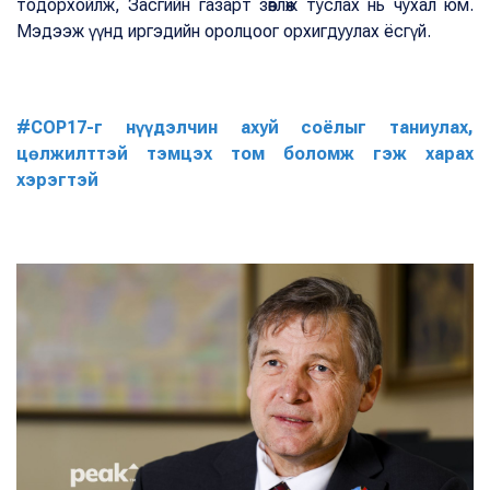
тодорхойлж, Засгийн газарт зөвлөж туслах нь чухал юм.
Мэдээж үүнд иргэдийн оролцоог орхигдуулах ёсгүй.
#COP17-г нүүдэлчин ахуй соёлыг таниулах,
цөлжилттэй тэмцэх том боломж гэж харах
хэрэгтэй