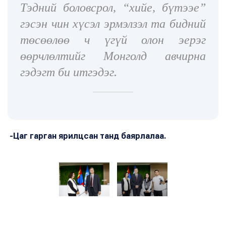
Тэдний боловсрол, “хийе, бүтээе”
гэсэн чин хүсэл эрмэлзэл та бидний
төсөөлөө ч үгүй олон эерэг
өөрчлөлтийг Монголд авчирна
гэдэгт би итгэдэг.
НҮБ-ын Монгол дахь Суурин зохицуулагч Яап ван
Хиердэн Peak.mn сайтын эрхлэгч Ц.Цэрэндолгорын
-Цаг гарган ярилцсан танд баярлалаа.
хамт