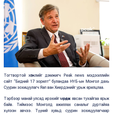
Тогтвортой хөгжлийг дэмжигч Peak news мэдээллийн
сайт “Бидний 17 зорилт” буландаа НҮБ-ын Монгол дахь
Суурин зохицуулагч Яап ван Хиердэнийг урьж ярилцлаа.
Тэрбээр манай улсад ирэхийг мөрөөдөж явсан тухайгаа ярьж
байв. Тиймээс Монголд ажиллах саналыг дуртайяа
хүлээн авчээ. Түүний хувьд суурин зохицуулагчаар