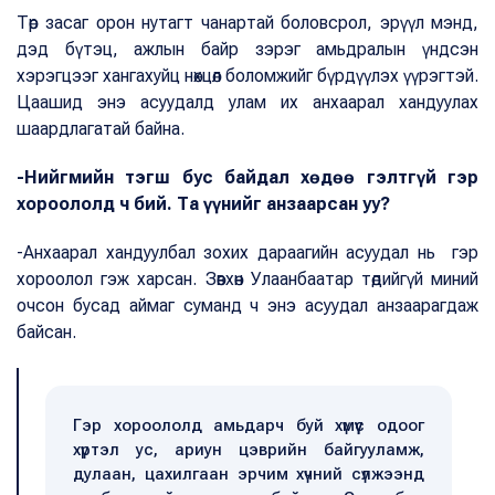
Төр засаг орон нутагт чанартай боловсрол, эрүүл мэнд,
дэд бүтэц, ажлын байр зэрэг амьдралын үндсэн
хэрэгцээг хангахуйц нөхцөл боломжийг бүрдүүлэх үүрэгтэй.
Цаашид энэ асуудалд улам их анхаарал хандуулах
шаардлагатай байна.
-Нийгмийн тэгш бус байдал хөдөө гэлтгүй гэр
хороололд ч бий. Та үүнийг анзаарсан уу?
-Анхаарал хандуулбал зохих дараагийн асуудал нь гэр
хороолол гэж харсан. Зөвхөн Улаанбаатар төдийгүй миний
очсон бусад аймаг суманд ч энэ асуудал анзаарагдаж
байсан.
Гэр хороололд амьдарч буй хүмүүс одоог
хүртэл ус, ариун цэврийн байгууламж,
дулаан, цахилгаан эрчим хүчний сүлжээнд