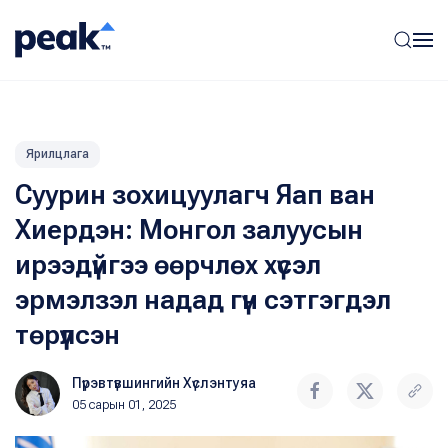
Ярилцлага
Суурин зохицуулагч Яап ван
Хиердэн: Монгол залуусын
ирээдүйгээ өөрчлөх хүсэл
эрмэлзэл надад гүн сэтгэгдэл
төрүүлсэн
Пүрэвтүвшингийн Хүслэнтуяа
05 сарын 01, 2025