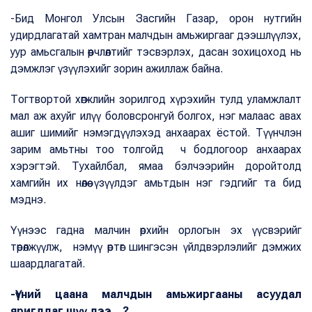
-Бид Монгол Улсын Засгийн Газар, орон нутгийн
удирдлагатай хамтран малчдын амьжиргааг дээшлүүлэх,
уур амьсгалын өөрчлөлтийг тэсвэрлэх, дасан зохицоход нь
дэмжлэг үзүүлэхийг зорин ажиллаж байна.
Тогтвортой хөгжлийн зорилгод хүрэхийн тулд уламжлалт
мал аж ахуйг илүү боловсронгуй болгох, нэг малаас авах
ашиг шимийг нэмэгдүүлэхэд анхаарах ёстой. Түүнчлэн
зарим амьтны тоо толгойд ч бодлогоор анхаарах
хэрэгтэй. Тухайлбал, ямаа бэлчээрийн доройтолд
хамгийн их нөлөө үзүүлдэг амьтдын нэг гэдгийг та бид
мэднэ.
Үүнээс гадна малчин өрхийн орлогын эх үүсвэрийг
төрөлжүүлж, нэмүү өртөг шингэсэн үйлдвэрлэлийг дэмжих
шаардлагатай.
-Үүний цаана малчдын амьжиргааны асуудал
яригддаг шүү дээ…?