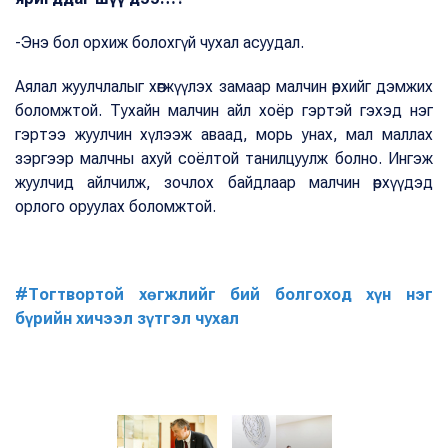
-Энэ бол орхиж болохгүй чухал асуудал.
Аялал жуулчлалыг хөгжүүлэх замаар малчин өрхийг дэмжих
боломжтой. Тухайн малчин айл хоёр гэртэй гэхэд нэг
гэртээ жуулчин хүлээж аваад, морь унах, мал маллах
зэргээр малчны ахуй соёлтой танилцуулж болно. Ингэж
жуулчид айлчилж, зочлох байдлаар малчин өрхүүдэд
орлого оруулах боломжтой.
#Тогтвортой хөгжлийг бий болгоход хүн нэг
бүрийн хичээл зүтгэл чухал