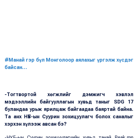
#Манай гэр бүл Монголоор аялахыг үргэлж хүсдэг
байсан…
-Тогтвортой хөгжлийг дэмжигч хэвлэл
мэдээллийн байгууллагын хувьд таныг SDG 17
буландаа урьж ярилцаж байгаадаа баяртай байна.
Та анх НҮБ-ын Суурин зохицуулагч болох саналыг
хэрхэн хүлээж авсан бэ?
-НҮБ-ын Суурин зохицуулагчийн хувьд танай Peak.mn