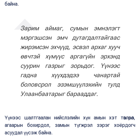
байна.
Зарим аймаг, сумын эмнэлэгт
мэргэшсэн эмч дутагдалтайгаас
жирэмсэн эхчүүд, эсвэл архаг хууч
өвчтэй хүмүүс аргагүйн эрхэнд
суурин газрыг зорьдог. Үүнээс
гадна хүүхдэдээ чанартай
боловсрол эзэмшүүлэхийн тулд
Улаанбаатарыг барааддаг.
Үүнээс шалтгаалан нийслэлийн хүн амын хэт төвлөрөл,
агаарын бохирдол, замын түгжрэл зэрэг хоёрдогч
асуудал үүсэж байна.