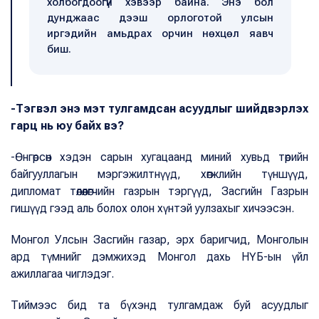
холбогдоогүй хэвээр байна. Энэ бол
дунджаас дээш орлоготой улсын
иргэдийн амьдрах орчин нөхцөл яавч
биш.
-Тэгвэл энэ мэт тулгамдсан асуудлыг шийдвэрлэх
гарц нь юу байх вэ?
-Өнгөрсөн хэдэн сарын хугацаанд миний хувьд төрийн
байгууллагын мэргэжилтнүүд, хөгжлийн түншүүд,
дипломат төлөөлөгчийн газрын тэргүүд, Засгийн Газрын
гишүүд гээд аль болох олон хүнтэй уулзахыг хичээсэн.
Монгол Улсын Засгийн газар, эрх баригчид, Монголын
ард түмнийг дэмжихэд Монгол дахь НҮБ-ын үйл
ажиллагаа чиглэдэг.
Тиймээс бид та бүхэнд тулгамдаж буй асуудлыг