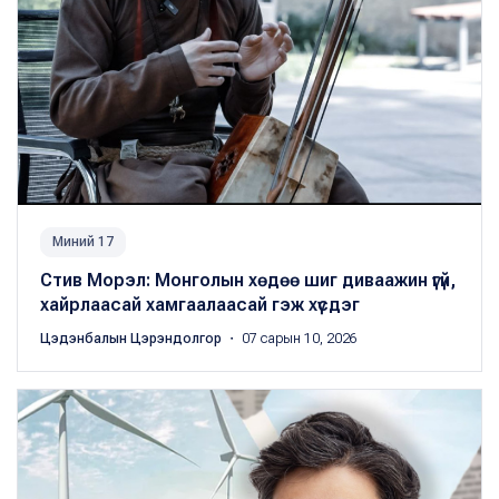
Миний 17
Стив Морэл: Монголын хөдөө шиг диваажин үгүй,
хайрлаасай хамгаалаасай гэж хүсдэг
Цэдэнбалын Цэрэндолгор
・ 07 сарын 10, 2026