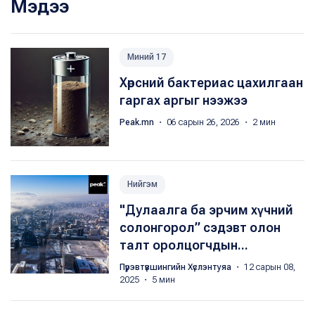
Мэдээ
Миний 17
Хөрсний бактериас цахилгаан
гаргах аргыг нээжээ
Peak.mn
・ 06 сарын 26, 2026 ・ 2 мин
Нийгэм
"Дулаалга ба эрчим хүчний
солонгорол” сэдэвт олон
талт оролцогчдын...
Пүрэвтүвшингийн Хүслэнтуяа
・ 12 сарын 08,
2025 ・ 5 мин