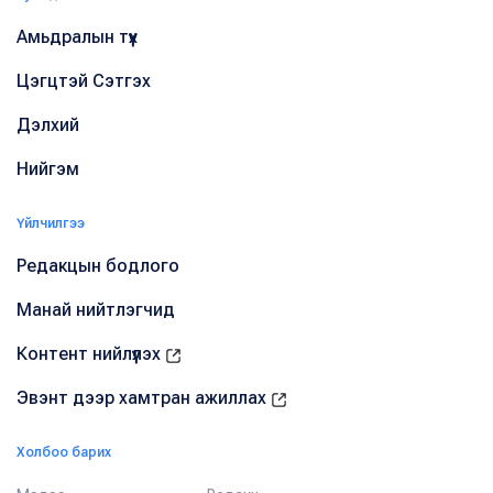
Амьдралын түүх
Цэгцтэй Сэтгэх
Дэлхий
Нийгэм
Үйлчилгээ
Редакцын бодлого
Манай нийтлэгчид
Контент нийлүүлэх
Эвэнт дээр хамтран ажиллах
Холбоо барих