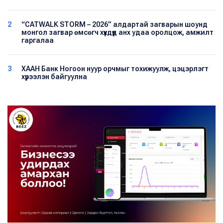
2
“CATWALK STORM – 2026” алдартай загварын шоунд
монгол загвар өмсөгч хүүхдүүд анх удаа оролцож, амжилт
гаргалаа
3
ХААН Банк Ногоон нуур орчмыг тохижуулж, цэцэрлэгт
хүрээлэн байгуулна