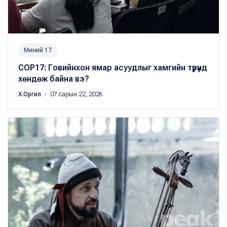
Миний 17
COP17: Говийнхон ямар асуудлыг хамгийн түрүүнд
хөндөж байна вэ?
Х.Оргил
・ 07 сарын 22, 2026