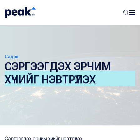
Сэдэв:
СЭРГЭЭГДЭХ ЭРЧИМ
ХҮЧИЙГ НЭВТРҮҮЛЭХ
Сэргээгдэх эрчим хүчийг нэвтрүүлэх