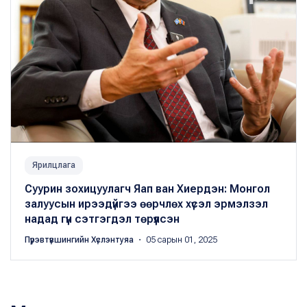
Ярилцлага
Суурин зохицуулагч Яап ван Хиердэн: Монгол
залуусын ирээдүйгээ өөрчлөх хүсэл эрмэлзэл
надад гүн сэтгэгдэл төрүүлсэн
Пүрэвтүвшингийн Хүслэнтуяа
・ 05 сарын 01, 2025