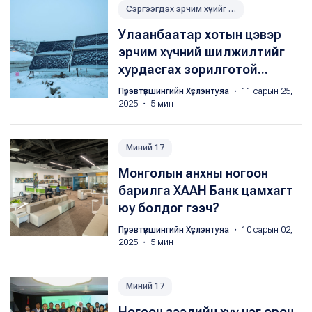
Сэргээгдэх эрчим хүчийг нэвтрүүлэх
Улаанбаатар хотын цэвэр
эрчим хүчний шилжилтийг
хурдасгах зорилготой...
Пүрэвтүвшингийн Хүслэнтуяа
・ 11 сарын 25,
2025 ・ 5 мин
Миний 17
Монголын анхны ногоон
барилга ХААН Банк цамхагт
юу болдог гээч?
Пүрэвтүвшингийн Хүслэнтуяа
・ 10 сарын 02,
2025 ・ 5 мин
Миний 17
Ногоон зээлийн хүү нэг орон