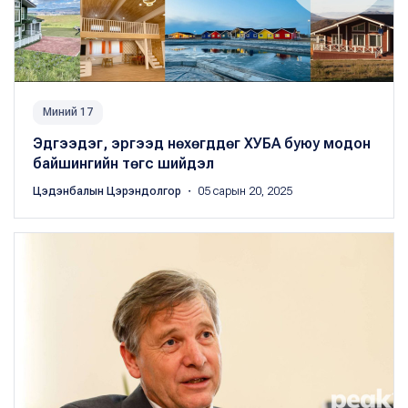
Миний 17
Эдгээдэг, эргээд нөхөгддөг ХУБА буюу модон
байшингийн төгс шийдэл
Цэдэнбалын Цэрэндолгор
・ 05 сарын 20, 2025