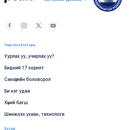
Үндсэн категори
Уурлах уу, учирлах уу?
Бидний 17 зорилт
Санхүүгийн боловсрол
Би нэг удаа
Хүний багш
Шинжлэх ухаан, технологи
Бусад