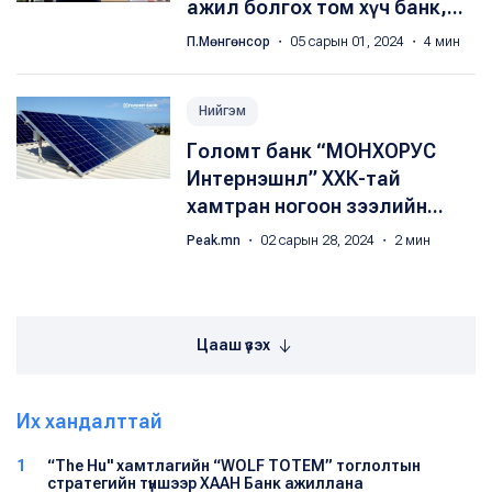
ажил болгох том хүч банк,...
П.Мөнгөнсор
・ 05 сарын 01, 2024 ・ 4 мин
Нийгэм
Голомт банк “МОНХОРУС
Интернэшнл” ХХК-тай
хамтран ногоон зээлийн...
Peak.mn
・ 02 сарын 28, 2024 ・ 2 мин
Цааш үзэх
Их хандалттай
1
“The Hu" хамтлагийн “WOLF TOTEM” тоглолтын
стратегийн түншээр ХААН Банк ажиллана