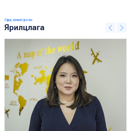
Сүүлд нэмэгдсэн
Ярилцлага