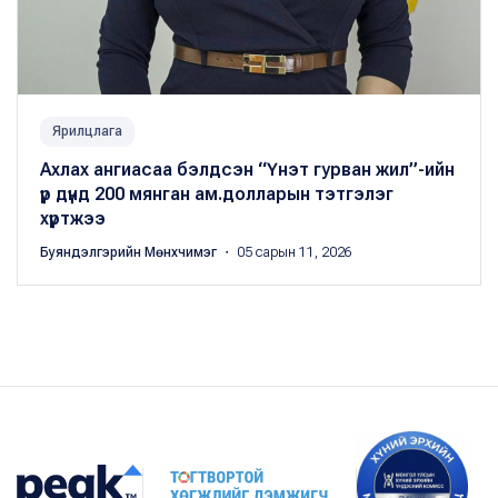
Ярилцлага
Ахлах ангиасаа бэлдсэн “Үнэт гурван жил”-ийн
үр дүнд 200 мянган ам.долларын тэтгэлэг
хүртжээ
Буяндэлгэрийн Мөнхчимэг
・ 05 сарын 11, 2026