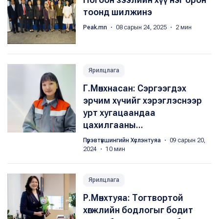
тоонд шилжинэ
Peak.mn
・ 08 сарын 24, 2025 ・ 2 мин
Ярилцлага
Г.Мөнхнасан: Сэргээгдэх
эрчим хүчийг хэрэглэснээр
урт хугацаандаа
цахилгааны...
Пүрэвтүвшингийн Хүслэнтуяа
・ 09 сарын 20,
2024 ・ 10 мин
Ярилцлага
Р.Мөнхтуяа: Тогтвортой
хөгжлийн бодлогыг бодит