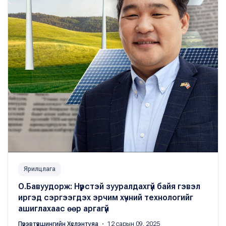
Ярилцлага
О.Бавуудорж: Нүүрстэй зууралдахгүй байя гэвэл
иргэд сэргээгдэх эрчим хүчний технологийг
ашиглахаас өөр аргагүй
Пүрэвтүвшингийн Хүслэнтуяа
・ 12 сарын 09, 2025