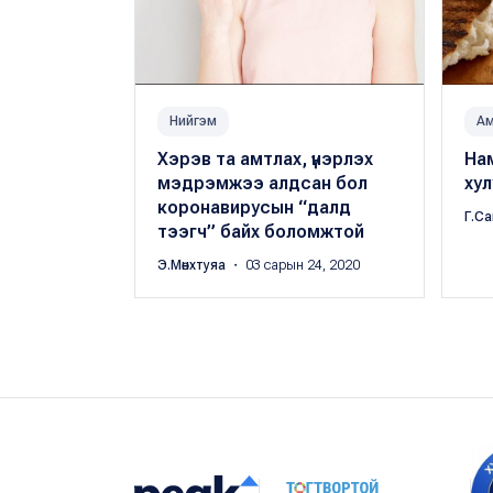
Нийгэм
А
Хэрэв та амтлах, үнэрлэх
На
мэдрэмжээ алдсан бол
хул
коронавирусын “далд
Г.С
тээгч” байх боломжтой
Э.Мөнхтуяа
・ 03 сарын 24, 2020