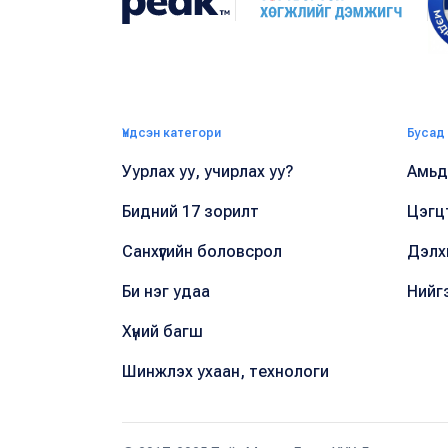
Үндсэн категори
Бусад
Уурлах уу, учирлах уу?
Амьдр
Бидний 17 зорилт
Цэгц
Санхүүгийн боловсрол
Дэлх
Би нэг удаа
Нийг
Хүний багш
Шинжлэх ухаан, технологи