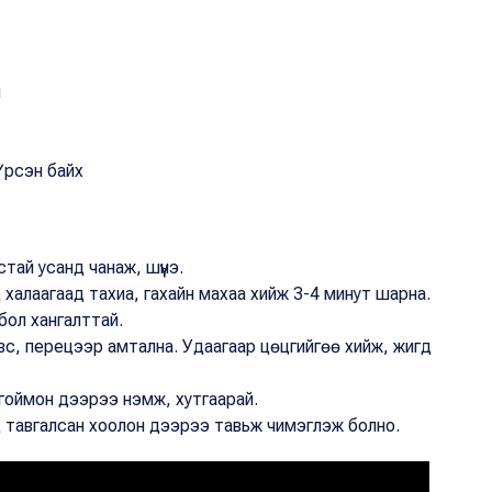
й
Үрсэн байх
тай усанд чанаж, шүүнэ.
халаагаад тахиа, гахайн махаа хийж 3-4 минут шарна.
бол хангалттай.
с, перецээр амтална. Удаагаар цөцгийгөө хийж, жигд
 гоймон дээрээ нэмж, хутгаарай.
од тавгалсан хоолон дээрээ тавьж чимэглэж болно.