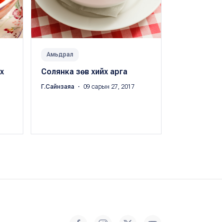
Амьдрал
Хоол & Рест
х
Солянка зөв хийх арга
Гэртээ хий
коктейлни
Г.Сайнзаяа
・ 09 сарын 27, 2017
Б.Анхилам
・ 1