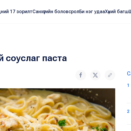
ний 17 зорилт
Санхүүгийн боловсрол
Би нэг удаа
Хүний багш
й соуслаг паста
С
1
2