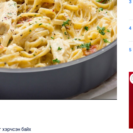
3
4
5
рт хэрчсэн байх