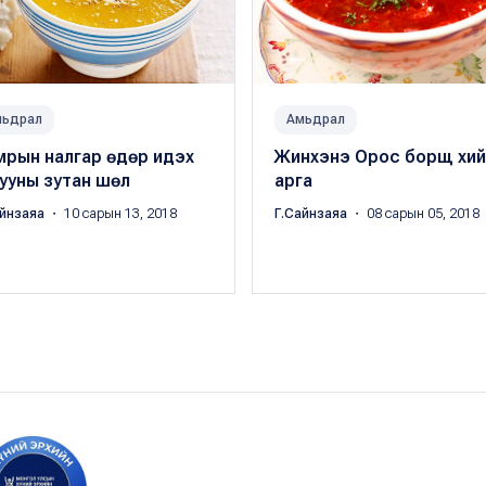
мьдрал
Амьдрал
мрын налгар өдөр идэх
Жинхэнэ Орос борщ хий
ууны зутан шөл
арга
айнзаяа
・ 10 сарын 13, 2018
Г.Сайнзаяа
・ 08 сарын 05, 2018