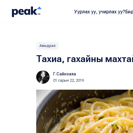
Уурлах уу, учирлах уу?
Бид
Амьдрал
Тахиа, гахайны махта
Г.Сайнзаяа
01 сарын 22, 2019