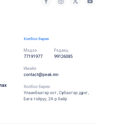
Холбоо барих
Мэдээ
Редакц
77191977
99126085
Имэйл
contact@peak.mn
лах
Холбоо барих
Улаанбаатар хот, Сүхбаатар дүүрэг,
Бага тойруу, 24-р байр