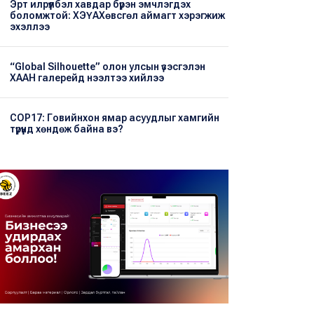
Эрт илрүүлбэл хавдар бүрэн эмчлэгдэх
боломжтой: ХЭҮА​Хөвсгөл аймагт хэрэгжиж
эхэллээ
“Global Silhouette” олон улсын үзэсгэлэн
ХААН галерейд нээлтээ хийлээ
COP17: Говийнхон ямар асуудлыг хамгийн
түрүүнд хөндөж байна вэ?