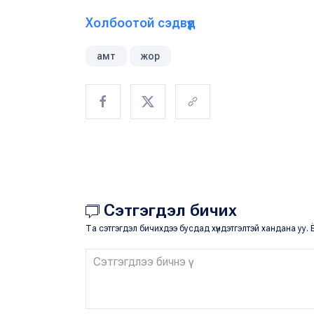
Холбоотой сэдвүүд
амт
жор
Сэтгэгдэл бичих
Та сэтгэгдэл бичихдээ бусдад хүндэтгэлтэй хандана уу. Ё