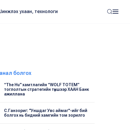
Шинжлэх ухаан, технологи
анал болгох
“The Hu" хамтлагийн “WOLF TOTEM”
тоглолтын стратегийн түншээр ХААН Банк
ажиллана
С.Ганзориг: "Уншдаг Увс аймаг"-ийг бий
болгох нь бидний хамгийн том зорилго