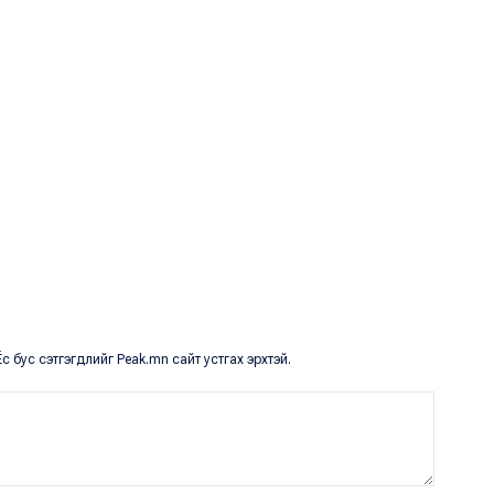
с бус сэтгэгдлийг Peak.mn сайт устгах эрхтэй.