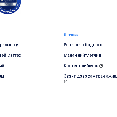
Үйлчилгээ
алын түүх
Редакцын бодлого
тэй Сэтгэх
Манай нийтлэгчид
ий
Контент нийлүүлэх
эм
Эвэнт дээр хамтран ажил