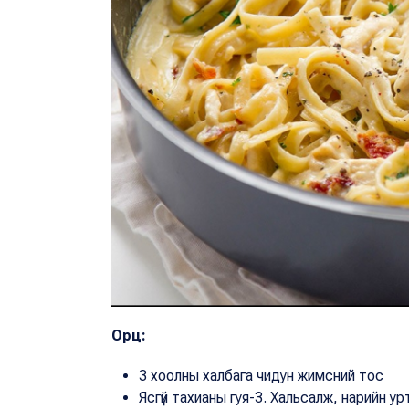
Орц
:
3 хоолны халбага чидун жимсний тос
Ясгүй тахианы гуя-3. Хальсалж, нарийн у