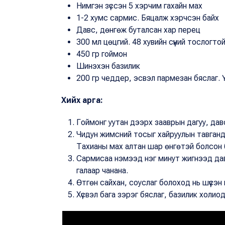
Нимгэн зүссэн 5 хэрчим гахайн мах
1-2 хумс сармис. Бяцалж хэрчсэн байх
Давс, дөнгөж буталсан хар перец
300 мл цөцгий. 48 хувийн сүүний тослогто
450 гр гоймон
Шинэхэн базилик
200 гр чеддер, эсвэл пармезан бяслаг. 
Хийх арга:
Гоймонг уутан дээрх зааврын дагуу, давс
Чидун жимсний тосыг хайруулын тавганд 
Тахианы мах алтан шар өнгөтэй болсон 
Сармисаа нэмээд нэг минут жигнээд дав
галаар чанана.
Өтгөн сайхан, соуслаг болоход нь шүүсэн
Хүсвэл бага зэрэг бяслаг, базилик холи