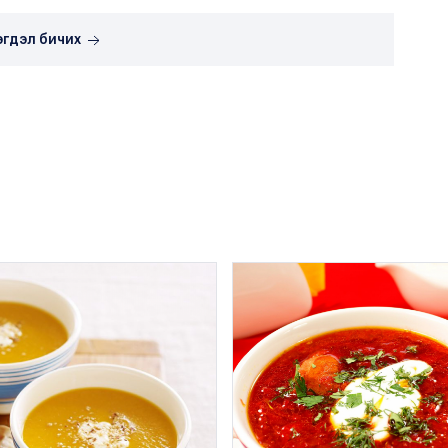
эгдэл бичих