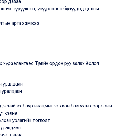
гээр даваа
рэлсүх түрүүлсэн, үзүүрлэсэн бөхчүүдэд цолны
алтын арга хэмжээ
х хүрээлэнгээс Төрийн ордон руу залах ёслол
н уралдаан
н уралдаан
дэсний их баяр наадмыг зохион байгуулах хорооны
үг хэлнэ
улсан урлагийн тоглолт
 уралдаан
гээр даваа