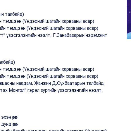
ын талбайд)
ийн тэмцээн (Үндэсний шагайн харвааны асар)
ийн тэмцээн (Үндэсний шагайн харвааны асар)
лагт” үзэсгэлэнгийн нээлт, Г.Занабазарын нэрэмжит
албайд)
ийн тэмцээн (Үндэсний шагайн харвааны асар)
ийн тэмцээн (Үндэсний шагайн харвааны асар)
хувцасны наадам, Жанжин Д.Сүхбаатарын талбайд
элтэх Монгол” гэрэл зургийн үзэсгэлэнгийн нээлт,
хэн өрөг
унд өрөг