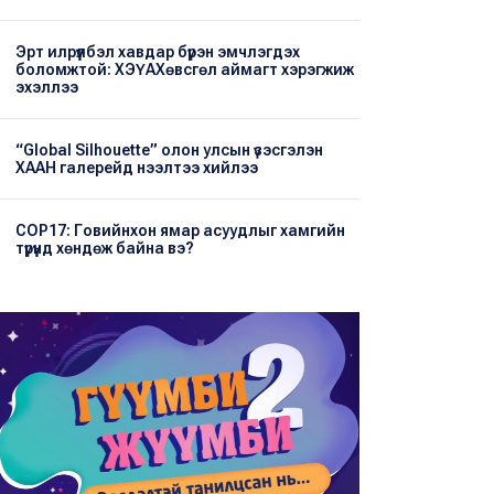
Эрт илрүүлбэл хавдар бүрэн эмчлэгдэх
боломжтой: ХЭҮА​Хөвсгөл аймагт хэрэгжиж
эхэллээ
“Global Silhouette” олон улсын үзэсгэлэн
ХААН галерейд нээлтээ хийлээ
COP17: Говийнхон ямар асуудлыг хамгийн
түрүүнд хөндөж байна вэ?