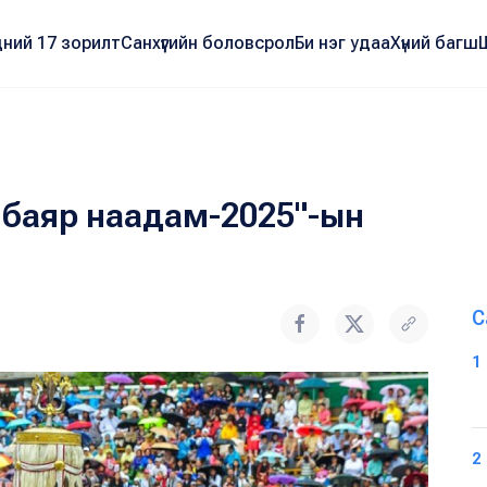
ний 17 зорилт
Санхүүгийн боловсрол
Би нэг удаа
Хүний багш
 баяр наадам-2025"-ын
С
1
2