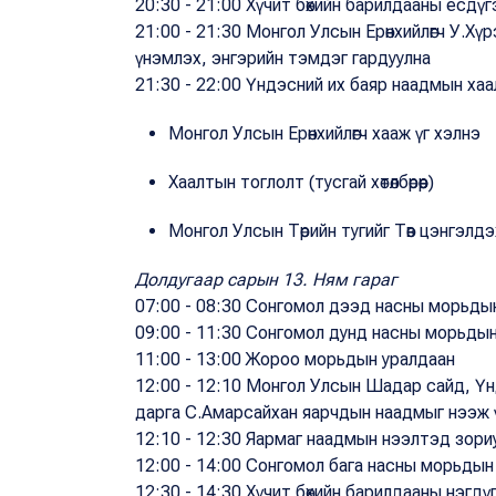
20:30 - 21:00 Хүчит бөхийн барилдааны есдү
21:00 - 21:30 Монгол Улсын Ерөнхийлөгч У.Хү
үнэмлэх, энгэрийн тэмдэг гардуулна
21:30 - 22:00 Үндэсний их баяр наадмын ха
Монгол Улсын Ерөнхийлөгч хааж үг хэлнэ
Хаалтын тоглолт (тусгай хөтөлбөрөөр)
Монгол Улсын Төрийн тугийг Төв цэнгэлдэ
Долдугаар сарын 13. Ням гараг
07:00 - 08:30 Сонгомол дээд насны морьды
09:00 - 11:30 Сонгомол дунд насны морьды
11:00 - 13:00 Жороо морьдын уралдаан
12:00 - 12:10 Монгол Улсын Шадар сайд, Үн
дарга С.Амарсайхан яарчдын наадмыг нээж 
12:10 - 12:30 Яармаг наадмын нээлтэд зори
12:00 - 14:00 Сонгомол бага насны морьдын
12:30 - 14:30 Хүчит бөхийн барилдааны нэгдү