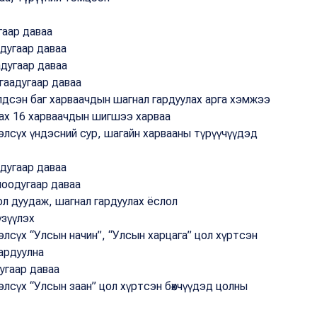
гаар даваа
вдугаар даваа
адугаар даваа
ргаадугаар даваа
үлдсэн баг харваачдын шагнал гардуулах арга хэмжээ
лах 16 харваачдын шигшээ харваа
үрэлсүх үндэсний сур, шагайн харвааны түрүүчүүдэд
одугаар даваа
олоодугаар даваа
ол дуудаж, шагнал гардуулах ёслол
үзүүлэх
рэлсүх “Улсын начин”, “Улсын харцага” цол хүртсэн
ардуулна
дугаар даваа
рэлсүх “Улсын заан” цол хүртсэн бөхчүүдэд цолны