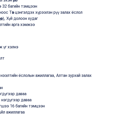
эхэн өрөг
э 32 багийн тэмцээн
ноос Төв цэнгэлдэх хүрээлэн рүү залах ёслол
өөр), Хүй долоон худаг
элтийн арга хэмжээ
ж үг хэлнэ
олт
 нээлтийн ёслолын ажиллагаа, Алтан зурхай залах
ан
эгдүгээр даваа
ы нэгдүгээр даваа
игшээ 16 багийн тэмцээн
үйл ажиллагаа