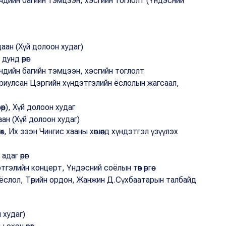
гчдийн багийн тэмцээн, хэсгийн тоглолт (Үндэсний
аан (Хүй долоон худаг)
унд өрөг
чдийн багийн тэмцээн, хэсгийн тоглолт
ориулсан Цэргийн хүндэтгэлийн ёслолын жагсаал,
өөр), Хүй долоон худаг
ан (Хүй долоон худаг)
х, Их эзэн Чингис хааны хөшөөнд хүндэтгэл үзүүлэх
даг өрөг
гэлийн концерт, Үндэсний соёлын төв өргөө
х ёслол, Төрийн ордон, Жанжин Д.Сүхбаатарын талбайд
 худаг)