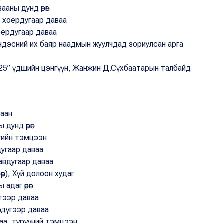
ааны дунд өрөг
ы хоёрдугаар даваа
хоёрдугаар даваа
 үндэсний их баяр наадмын жуулчдад зориулсан арга
025” үдшийн цэнгүүн, Жанжин Д.Сүхбаатарын талбайд
даан
 дунд өрөг
гийн тэмцээн
дугаар даваа
равдугаар даваа
өөр), Хүй долоон худаг
адаг өрөг
үгээр даваа
өвдүгээр даваа
аа, түрүүний тэмцээн