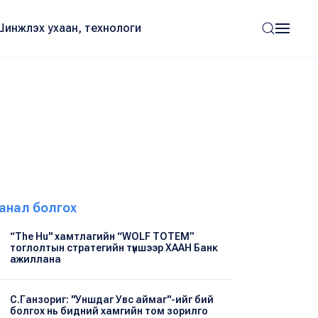
Шинжлэх ухаан, технологи
анал болгох
“The Hu" хамтлагийн “WOLF TOTEM”
тоглолтын стратегийн түншээр ХААН Банк
ажиллана
С.Ганзориг: "Уншдаг Увс аймаг"-ийг бий
болгох нь бидний хамгийн том зорилго