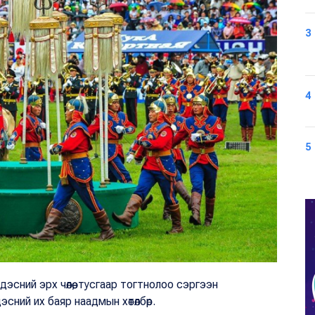
3
4
5
эсний эрх чөлөө, тусгаар тогтнолоо сэргээн
сний их баяр наадмын хөтөлбөр.