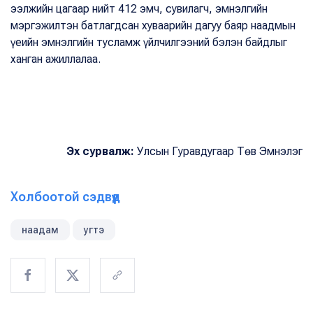
ээлжийн цагаар нийт 412 эмч, сувилагч, эмнэлгийн
мэргэжилтэн батлагдсан хуваарийн дагуу баяр наадмын
үеийн эмнэлгийн тусламж үйлчилгээний бэлэн байдлыг
ханган ажиллалаа.
Эх сурвалж:
Улсын Гуравдугаар Төв Эмнэлэг
Холбоотой сэдвүүд
наадам
угтэ