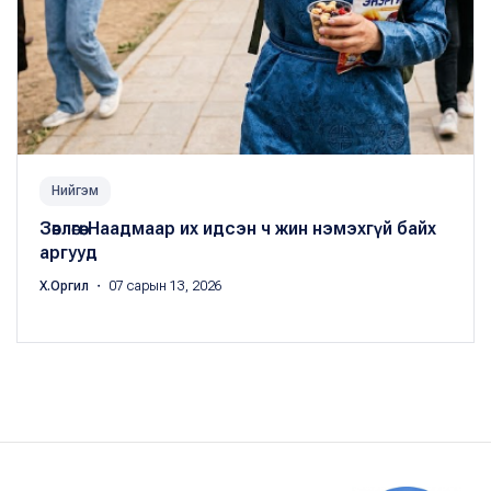
Нийгэм
Зөвлөгөө: Наадмаар их идсэн ч жин нэмэхгүй байх
аргууд
Х.Оргил
・ 07 сарын 13, 2026