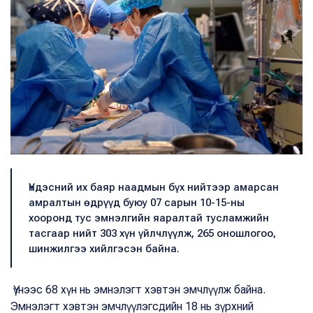
Үндэсний их баяр наадмын бүх нийтээр амарсан
амралтын өдрүүд буюу 07 сарын 10-15-ны
хооронд тус эмнэлгийн яаралтай тусламжийн
тасгаар нийт 303 хүн үйлчлүүлж, 265 оношлогоо,
шинжилгээ хийлгэсэн байна.
Үүнээс 68 хүн нь эмнэлэгт хэвтэн эмчлүүлж байна.
Эмнэлэгт хэвтэн эмчлүүлэгсдийн 18 нь зүрхний