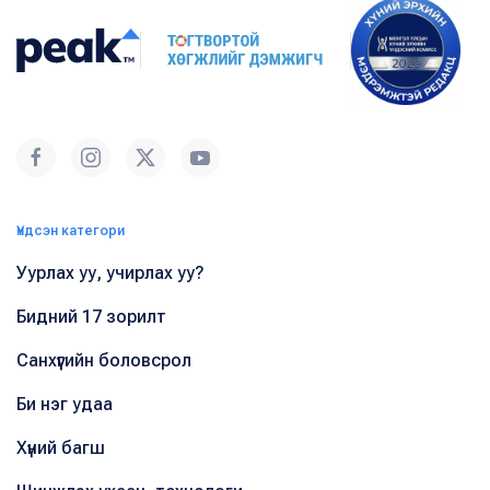
Үндсэн категори
Уурлах уу, учирлах уу?
Бидний 17 зорилт
Санхүүгийн боловсрол
Би нэг удаа
Хүний багш