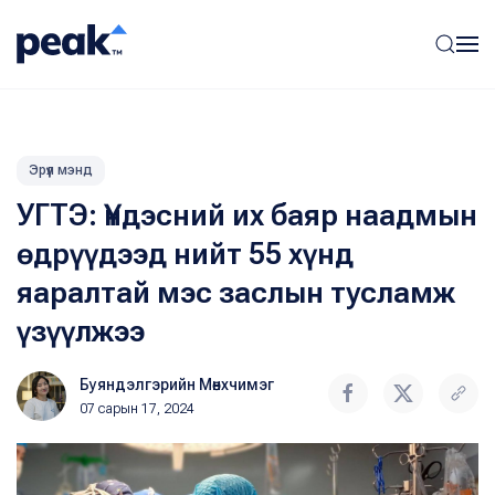
Эрүүл мэнд
УГТЭ: Үндэсний их баяр наадмын
өдрүүдээд нийт 55 хүнд
яаралтай мэс заслын тусламж
үзүүлжээ
Буяндэлгэрийн Мөнхчимэг
07 сарын 17, 2024