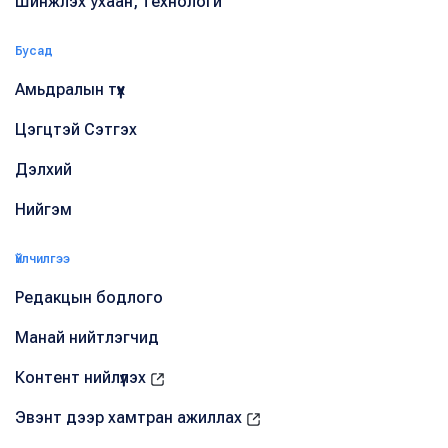
Шинжлэх ухаан, технологи
Бусад
Амьдралын түүх
Цэгцтэй Сэтгэх
Дэлхий
Нийгэм
Үйлчилгээ
Редакцын бодлого
Манай нийтлэгчид
Контент нийлүүлэх
Эвэнт дээр хамтран ажиллах