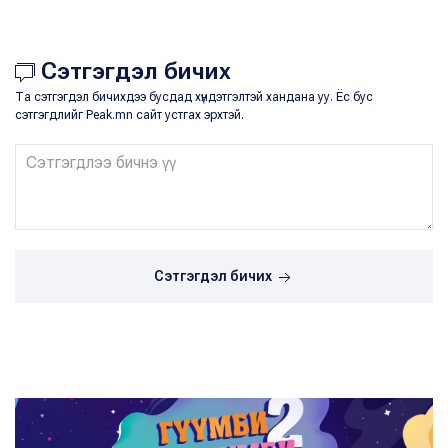
Сэтгэгдэл бичих
Та сэтгэгдэл бичихдээ бусдад хүндэтгэлтэй хандана уу. Ёс бус
сэтгэгдлийг Peak.mn сайт устгах эрхтэй.
Сэтгэгдэл бичих