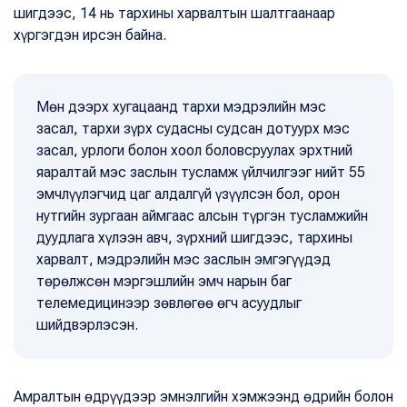
шигдээс, 14 нь тархины харвалтын шалтгаанаар
хүргэгдэн ирсэн байна.
Мөн дээрх хугацаанд тархи мэдрэлийн мэс
засал, тархи зүрх судасны судсан дотуурх мэс
засал, урлоги болон хоол боловсруулах эрхтний
яаралтай мэс заслын тусламж үйлчилгээг нийт 55
эмчлүүлэгчид цаг алдалгүй үзүүлсэн бол, орон
нутгийн зургаан аймгаас алсын түргэн тусламжийн
дуудлага хүлээн авч, зүрхний шигдээс, тархины
харвалт, мэдрэлийн мэс заслын эмгэгүүдэд
төрөлжсөн мэргэшлийн эмч нарын баг
телемедицинээр зөвлөгөө өгч асуудлыг
шийдвэрлэсэн.
Амралтын өдрүүдээр эмнэлгийн хэмжээнд өдрийн болон