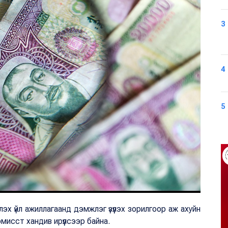
3
4
5
х үйл ажиллагаанд дэмжлэг үзүүлэх зорилгоор аж ахуйн
мисст хандив ирүүлсээр байна.