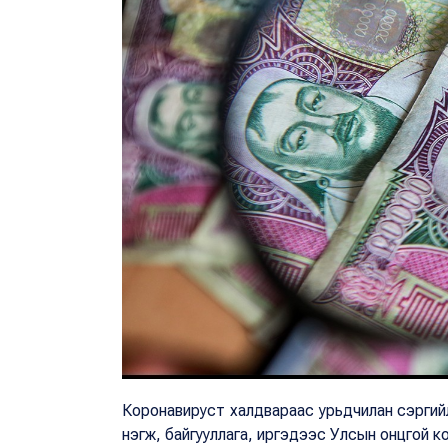
Коронавируст халдвараас урьдчилан сэргийлэ
нэгж, байгууллага, иргэдээс Улсын онцгой ко