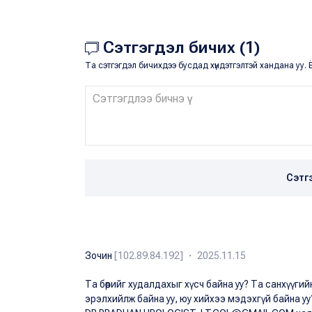
Сэтгэгдэл бичих (1)
Та сэтгэгдэл бичихдээ бусдад хүндэтгэлтэй хандана уу. Ё
Сэтг
Зочин
[102.89.84.192] ・ 2025.11.15
Та бөөрийг худалдахыг хүсч байна уу? Та санхүүг
эрэлхийлж байна уу, юу хийхээ мэдэхгүй байна у