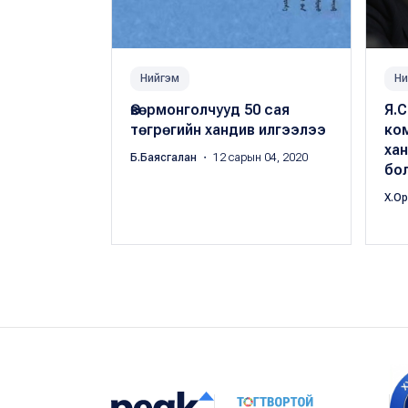
Нийгэм
Ни
Өвөрмонголчууд 50 сая
Я.
төгрөгийн хандив илгээлээ
ко
ха
Б.Баясгалан
・ 12 сарын 04, 2020
бо
Х.О