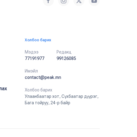
Холбоо барих
Мэдээ
Редакц
77191977
99126085
Имэйл
contact@peak.mn
лах
Холбоо барих
Улаанбаатар хот, Сүхбаатар дүүрэг,
Бага тойруу, 24-р байр