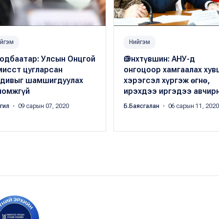
йгэм
Нийгэм
Содбаатар: Улсын Онцгой
Ө.Энхтүвшин: АНУ-д
мисст цугларсан
онгоцоор хамгаалах хув
ндивыг шамшигдуулах
хэрэгсэл хүргэж өгнө,
ломжгүй
ирэхдээ иргэдээ авчир
ргил
・ 09 сарын 07, 2020
Б.Баясгалан
・ 06 сарын 11, 2020