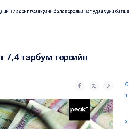
ний 17 зорилт
Санхүүгийн боловсрол
Би нэг удаа
Хүний багш
7,4 тэрбум төгрөгийн
С
1
2