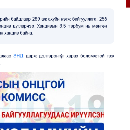
ийн байдлаар 289 аж ахуйн нэгж байгууллага, 256
андив цугларчээ. Хандивын 3.5 тэрбум нь мөнгөн
н хандив байна.
талаар
ЭНД
дарж дэлгэрэнгүйг харах боломжтой гэж
.