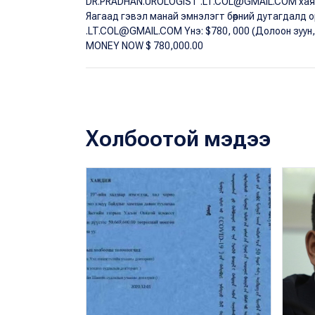
DR.PRADHAN.UROLOGIST .LT.COL@GMAIL.COM хаягаа
Яагаад гэвэл манай эмнэлэгт бөөрний дутагдалд
.LT.COL@GMAIL.COM Yнэ: $780, 000 (Долоон зуун
MONEY NOW $ 780,000.00
Холбоотой мэдээ