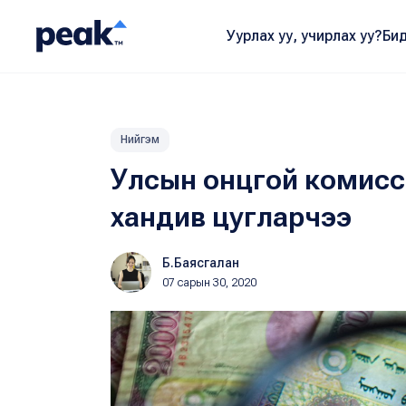
Уурлах уу, учирлах уу?
Бид
Нийгэм
Улсын онцгой комисст 
хандив цугларчээ
Б.Баясгалан
07 сарын 30, 2020