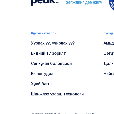
Үндсэн категори
Бусад
Уурлах уу, учирлах уу?
Амьдр
Бидний 17 зорилт
Цэгц
Санхүүгийн боловсрол
Дэлх
Би нэг удаа
Нийг
Хүний багш
Шинжлэх ухаан, технологи