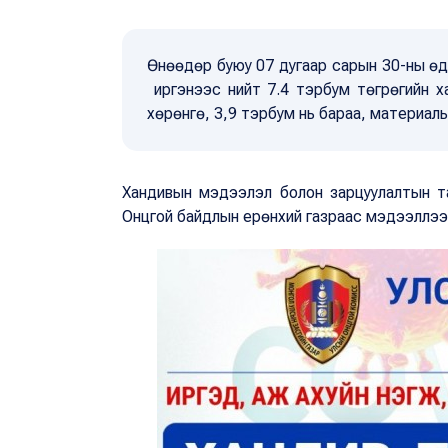
Өнөөдөр буюу 07 дугаар сарын 30-ны өдр
иргэнээс нийт 7.4 тэрбум төгрөгийн х
хөрөнгө, 3,9 тэрбум нь бараа, материалы
Хандивын мэдээлэл болон зарцуулалтын 
Онцгой байдлын ерөнхий газраас мэдээллээ