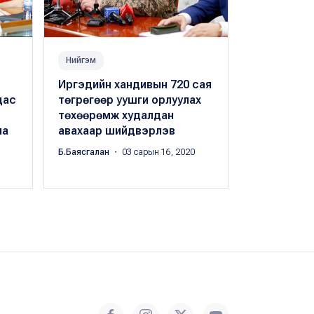
Нийгэм
Нийгэм
Иргэдийн хандивын 720 сая
Канадын К
цас
төгрөгөөр уушги орлуулах
ажиллаж а
төхөөрөмж худалдан
монголчуу
на
авахаар шийдвэрлэв
комисст 6 
хандивлав
Б.Баясгалан
・ 03 сарын 16, 2020
Б.Баясгалан
・