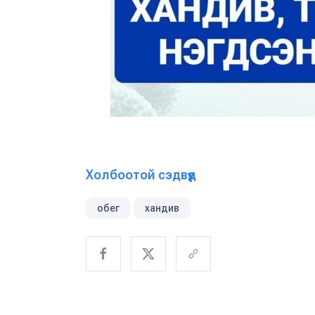
Холбоотой сэдвүүд
обег
хандив