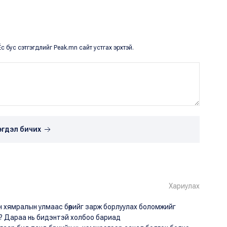
с бус сэтгэгдлийг Peak.mn сайт устгах эрхтэй.
эгдэл бичих
Хариулах
ийн хямралын улмаас бөөрийг зарж борлуулах боломжийг
у? Дараа нь бидэнтэй холбоо бариад