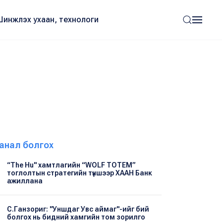
Шинжлэх ухаан, технологи
анал болгох
“The Hu" хамтлагийн “WOLF TOTEM”
тоглолтын стратегийн түншээр ХААН Банк
ажиллана
С.Ганзориг: "Уншдаг Увс аймаг"-ийг бий
болгох нь бидний хамгийн том зорилго