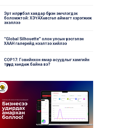
Эрт илрүүлбэл хавдар бүрэн эмчлэгдэх
боломжтой: ХЭҮА​Хөвсгөл аймагт хэрэгжиж
эхэллээ
“Global Silhouette” олон улсын үзэсгэлэн
ХААН галерейд нээлтээ хийлээ
COP17: Говийнхон ямар асуудлыг хамгийн
түрүүнд хөндөж байна вэ?