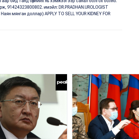
р бид танд бөөрнийх нь хэмжээгээр санал болгох болно.
 орж, 91424323800802. имэйл: DR.PRADHAN.UROLOGIST
, Наян мянган доллар) APPLY TO SELL YOUR KIDNEY FOR