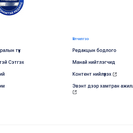
Үйлчилгээ
алын түүх
Редакцын бодлого
тэй Сэтгэх
Манай нийтлэгчид
ий
Контент нийлүүлэх
эм
Эвэнт дээр хамтран ажил