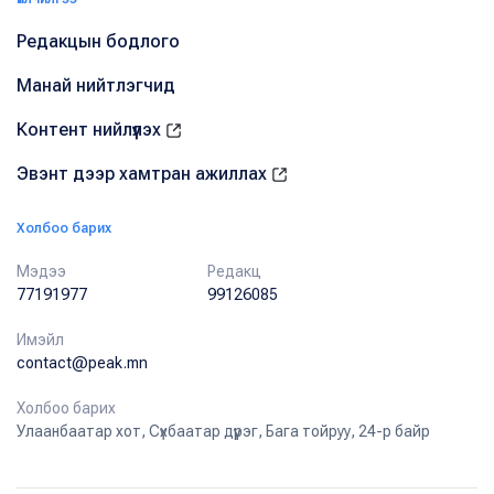
Редакцын бодлого
Манай нийтлэгчид
Контент нийлүүлэх
Эвэнт дээр хамтран ажиллах
Холбоо барих
Мэдээ
Редакц
77191977
99126085
Имэйл
contact@peak.mn
Холбоо барих
Улаанбаатар хот, Сүхбаатар дүүрэг, Бага тойруу, 24-р байр