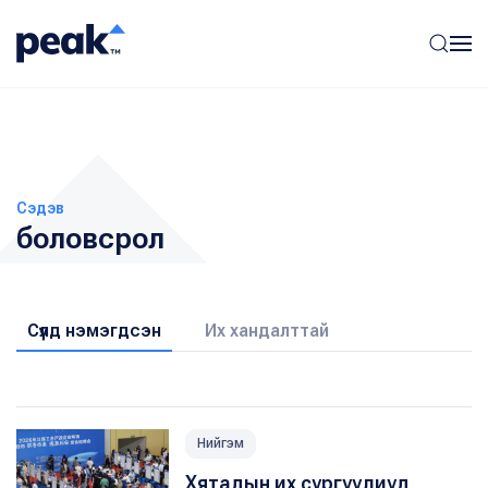
Сэдэв
боловсрол
Сүүлд нэмэгдсэн
Их хандалттай
Нийгэм
Хятадын их сургуулиуд