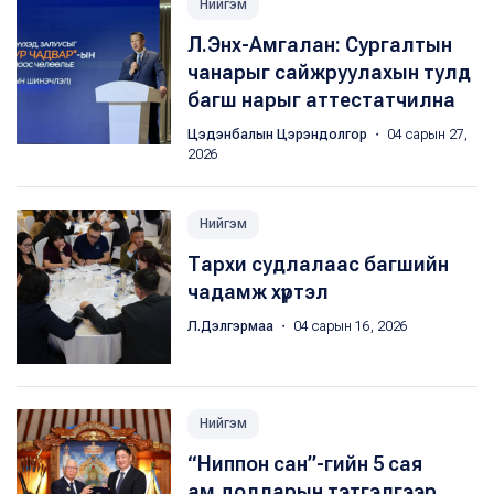
Нийгэм
Л.Энх-Амгалан: Сургалтын
чанарыг сайжруулахын тулд
багш нарыг аттестатчилна
Цэдэнбалын Цэрэндолгор
・ 04 сарын 27,
2026
Нийгэм
Тархи судлалаас багшийн
чадамж хүртэл
Л.Дэлгэрмаа
・ 04 сарын 16, 2026
Нийгэм
“Ниппон сан”-гийн 5 сая
ам.долларын тэтгэлгээр