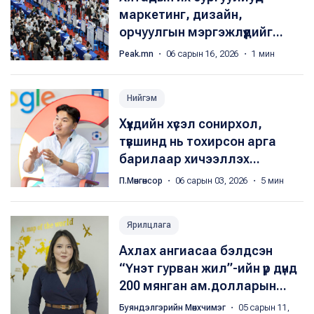
маркетинг, дизайн,
орчуулгын мэргэжлүүдийг...
Peak.mn
・ 06 сарын 16, 2026 ・ 1 мин
Нийгэм
Хүүхдийн хүсэл сонирхол,
түвшинд нь тохирсон арга
барилаар хичээллэх...
П.Мөнгөнсор
・ 06 сарын 03, 2026 ・ 5 мин
Ярилцлага
Ахлах ангиасаа бэлдсэн
“Үнэт гурван жил”-ийн үр дүнд
200 мянган ам.долларын...
Буяндэлгэрийн Мөнхчимэг
・ 05 сарын 11,