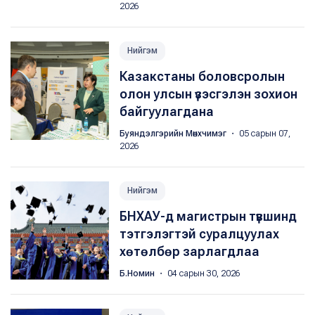
2026
Нийгэм
Казакстаны боловсролын
олон улсын үзэсгэлэн зохион
байгуулагдана
Буяндэлгэрийн Мөнхчимэг
・ 05 сарын 07,
2026
Нийгэм
БНХАУ-д магистрын түвшинд
тэтгэлэгтэй суралцуулах
хөтөлбөр зарлагдлаа
Б.Номин
・ 04 сарын 30, 2026