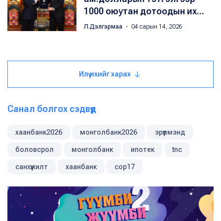
1000 оюутан дотоодын их...
Л.Дэлгэрмаа
・ 04 сарын 14, 2026
Илүү ихийг харах
Санал болгох сэдвүүд
хаанбанк2026
монголбанк2026
эрүүлмэнд
боловсрол
монголбанк
ипотек
tnc
санхүүжилт
хаанбанк
cop17