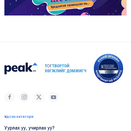
Үндсэн категори
Уурлах уу, учирлах уу?