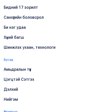
Бидний 17 зорилт
Санхүүгийн боловсрол
Би нэг удаа
Хүний багш
Шинжлэх ухаан, технологи
Бусад
Амьдралын түүх
Цэгцтэй Сэтгэх
Дэлхий
Нийгэм
Үйлчилгээ