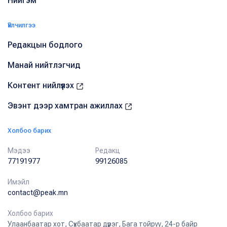
Нийгэм
Үйлчилгээ
Редакцын бодлого
Манай нийтлэгчид
Контент нийлүүлэх
Эвэнт дээр хамтран ажиллах
Холбоо барих
Мэдээ
Редакц
77191977
99126085
Имэйл
contact@peak.mn
Холбоо барих
Улаанбаатар хот, Сүхбаатар дүүрэг, Бага тойруу, 24-р байр