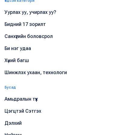
Үндсэн категори
Уурлах уу, учирлах уу?
Бидний 17 зорилт
Санхүүгийн боловсрол
Би нэг удаа
Хүний багш
Шинжлэх ухаан, технологи
Бусад
Амьдралын түүх
Цэгцтэй Сэтгэх
Дэлхий