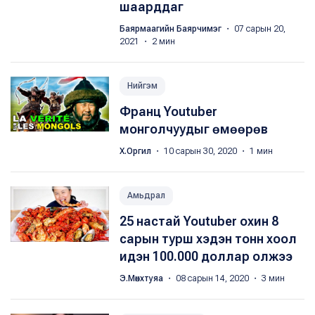
шаарддаг
Баярмаагийн Баярчимэг
・ 07 сарын 20,
2021 ・ 2 мин
Нийгэм
Франц Youtuber
монголчуудыг өмөөрөв
Х.Оргил
・ 10 сарын 30, 2020 ・ 1 мин
Амьдрал
25 настай Youtuber охин 8
сарын турш хэдэн тонн хоол
идэн 100.000 доллар олжээ
Э.Мөнхтуяа
・ 08 сарын 14, 2020 ・ 3 мин