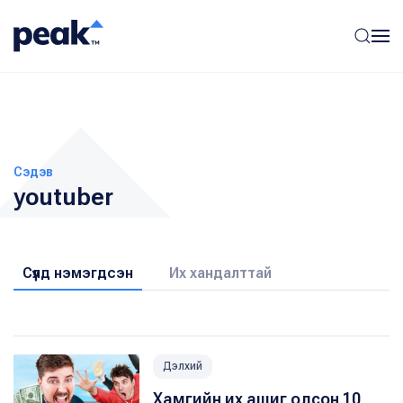
Сэдэв
youtuber
Сүүлд нэмэгдсэн
Их хандалттай
Дэлхий
Хамгийн их ашиг олсон 10