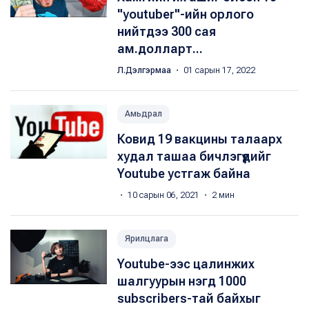
"youtuber"-ийн орлого
нийтдээ 300 сая
ам.долларт...
Л.Дэлгэрмаа
・ 01 сарын 17, 2022
Амьдрал
Ковид 19 вакцины талаарх
худал ташаа бичлэгүүдийг
Youtube устгаж байна
・ 10 сарын 06, 2021 ・ 2 мин
Ярилцлага
Youtube-ээс цалинжих
шалгуурын нэгд 1000
subscribers-тай байхыг