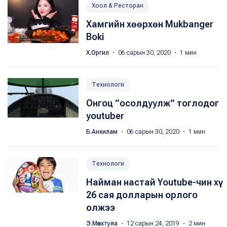
Хоол & Ресторан
Хамгийн хөөрхөн Mukbanger
Boki
Х.Оргил
・ 06 сарын 30, 2020 ・ 1 мин
Технологи
Онгоц “осолдуулж“ тоглодог
youtuber
Б.Анхилам
・ 06 сарын 30, 2020 ・ 1 мин
Технологи
Найман настай Youtube-чин хүү
26 сая долларын орлого
олжээ
Э.Мөнхтуяа
・ 12 сарын 24, 2019 ・ 2 мин