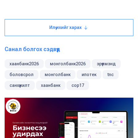
Илүү ихийг харах
Санал болгох сэдвүүд
хаанбанк2026
монголбанк2026
эрүүлмэнд
боловсрол
монголбанк
ипотек
tnc
санхүүжилт
хаанбанк
cop17