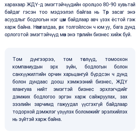
харахаар ЖДҮ-д эмэгтэйчүүдийн оролцоо 80-90 хувьтай
байдаг гэсэн тоо мэдээлэл байгаа нь Төр засаг энэ
асуудлыг бодлогын нэг цөм байдлаар авч үзэх ёстой гэж
харж байна. Нөгөө талдаа, өрх толгойлсон ч юм уу, бага дунд
орлоготой эмэгтэйчүүд мөн энэ төрлийн бизнес хийж буй.
Том дүнгээрээ, том төслүүд, томоохон
компаниудын эрх зүйн, бодлогын болон
санхүүжилтийн орчин харьцангуй бүрдсэн ч дунд
болон дундаас доош хэмжээний бизнес, ЖДҮ
ялангуяа нийт эмэгтэй бизнес эрхлэгчдийг
дэмжих бодлогоо эргэн харж сайжруулах, зах
зээлийн зарчимд гажуудал үүсгэхгүй байдлаар
тодорхой дэмжлэг үзүүлэх боломжийг эрэлхийлэх
нь зүйтэй харж байна.