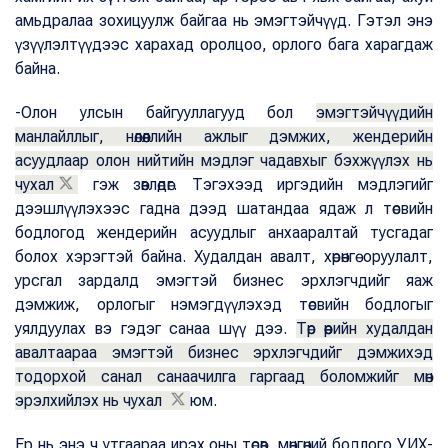
амьдралаа зохицуулж байгаа нь эмэгтэйчүүд. Гэтэл энэ
үзүүлэлтүүдээс харахад оролцоо, орлого бага харагдаж
байна.
-Олон улсын байгууллагууд бол
эмэгтэйчүүдийн
манлайллыг, нөлөөллийн ажлыг дэмжих, жендерийн
асуудлаар олон нийтийн мэдлэг чадавхыг бэхжүүлэх нь
чухал
гэж зөвлөдөг. Тэгэхээд иргэдийн мэдлэгийг
дээшлүүлэхээс гадна дээд шатандаа ядаж л төсвийн
бодлогод жендерийн асуудлыг анхааралтай тусгадаг
болох хэрэгтэй байна. Худалдан авалт, хөрөнгө оруулалт,
урсгал зардалд эмэгтэй бизнес эрхлэгчдийг яаж
дэмжиж, орлогыг нэмэгдүүлэхэд төсвийн бодлогыг
уялдуулах вэ гэдэг санаа шүү дээ.
Төр өөрийн худалдан
авалтаараа эмэгтэй бизнес эрхлэгчдийг дэмжихэд
тодорхой санал санаачилга гаргаад боломжийг мөн
эрэлхийлэх нь чухал
юм.
Ер нь энэ ч утгаараа ирэх оны төсөв, мөнгөний бодлого УИХ-