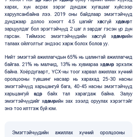
харах, хүн асрах зэрэг дундаж хугацааг хүйсээр
харуулсанбайна лээ. 2019 оны байдлаар эмэгтэйчүүд
дунджаар долоо хоногт 4.5 цагийг хөлсгүй хөдөлмөрт
зарцуулдаг бол эрэгтэйчүүд 2 цаг л зардаг гэсэн үр дүн
гарсан. Тиймээс эмэгтэйчүүдийн хөлсгүй хөдөлмөрийн
талаах ойлголтыг эндээс харж болох болов уу.
Нийт эмэгтэй ажиллагчдын 65% нь цалинтай ажиллагчид
байгаа. 21% нь малчид, 13% нь хувиараа хөдөлмөр эрхэлж
байна. Хоёрдугаарт, ҮСХ-ны тоог харвал ажиллах хүчний
оролцооны түвшинг насаар нь харахад 25-30 насны
эмэгтэйчүүд харьцангуй бага, 40-45 насны эмэгтэйчүүд
харьцангуй өндөр байх тал харагдаж байна. Залуу
эмэгтэйчүүдийг хөдөлмөрийн зах зээлд оруулах хэрэгтэйг
энэ тоо илтгэж буй юм.
Эмэгтэйчүүдийн ажиллах хүчний оролцооны