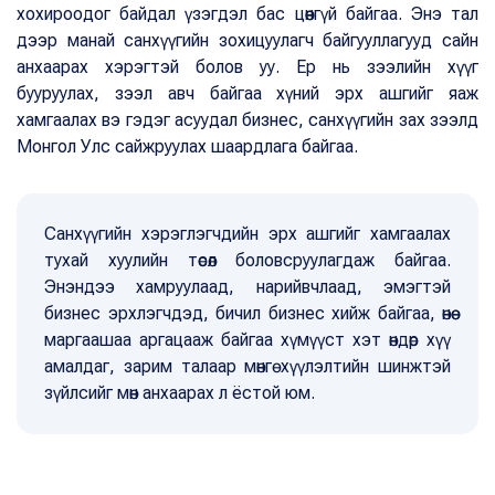
хохироодог байдал үзэгдэл бас цөөнгүй байгаа. Энэ тал
дээр манай санхүүгийн зохицуулагч байгууллагууд сайн
анхаарах хэрэгтэй болов уу. Ер нь зээлийн хүүг
бууруулах, зээл авч байгаа хүний эрх ашгийг яаж
хамгаалах вэ гэдэг асуудал бизнес, санхүүгийн зах зээлд
Монгол Улс сайжруулах шаардлага байгаа.
Санхүүгийн хэрэглэгчдийн эрх ашгийг хамгаалах
тухай хуулийн төсөл боловсруулагдаж байгаа.
Энэндээ хамруулаад, нарийвчлаад, эмэгтэй
бизнес эрхлэгчдэд, бичил бизнес хийж байгаа, өнөө
маргаашаа аргацааж байгаа хүмүүст хэт өндөр хүү
амалдаг, зарим талаар мөнгө хүүлэлтийн шинжтэй
зүйлсийг мөн анхаарах л ёстой юм.