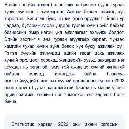
Эдийн засгийн хөгжил болон аливаа бизнес суурь гурван
хүчин зүйлээс л хамаардаг. Аливаа бизнес хийхэд хүн
хэрэгтэй. Капитал буюу эхний хөрөнгө оруулалт болон ур
чадвар, бүтээмж гэсэн үндсэн гурван хүчин зүйл байхад
бизнесийн ямар нэгэн үйл ажиллагааг эхлүүлж болдог.
Эдийн засгийг ч энэ гурван агуулгаар хардаг. Үүнээс
хамгийн чухал хүчин зүйл болох хүн буюу ажиллах хүч.
Гэтэл сүүлийн жилүүдэд эдийн засаг дахь ажиллах
хүчний оролцоог харахад жендерийн хувьд анхаарах нэг
асуудал нь эрэгтэй, эмэгтэй ажиллах хүчний ялгаатай
байдал нэлээд нэмэгдэж байна. Ялангуяа
эмэгтэйчүүдийн ажиллах хүчний оролцооны түвшин 2008
оноос хойш буурах хандлагатай байгаа нь манай улсын
эдийн засгийн хөгжлийн нэг томоохон хязгаарлалт болж
байна.
Статистик харвал, 2022 оны эхний хагасын