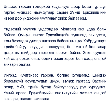
Эндээс гарсан тодорхой асуудлууд дээр бодит үр дүн
гаргах үүднээс наймдугаар сарын 29-нд Ерөнхийлөгчийн
ивээл дор үндэсний чуулганыг хийж байгаа юм.
Үндэсний чуулган үндсэндээ Монголд анх удаа болж
байгаа. Өмнө нь ингэж Ерөнхийлгөчийн түвшинд авч үзэж,
том бүрэлдэхүүнээр анхаарч байсан нь цөөхөн. Хоёрдугаарт
төрийн байгууллагуудыг оролцуулж, боломжтой бол газар
дээр нь шийдвэр гаргахыг зорьж байна. Зөвхөн чуулган
хийгээд орхих биш, бодит ажил хэрэг болгоход онцгой
анхаарч байгаа.
Ингээд чуулганаас гарсан, богино хугацаанд шийдэх
боломжгүй асуудлуудыг шүүж, зөвлөмж гаргаад Засгийн
газар, УИХ, төрийн бусад байгууллагууд руу хүргүүлнэ.
Үүний араас Ерөнхийлөгчийн институтийн зүгээс онцгой
анхаарч, шахаж ажиллана.