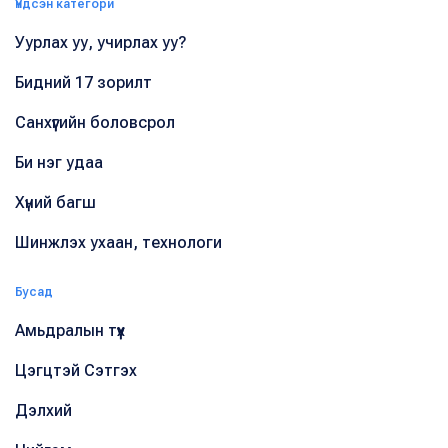
Үндсэн категори
Уурлах уу, учирлах уу?
Бидний 17 зорилт
Санхүүгийн боловсрол
Би нэг удаа
Хүний багш
Шинжлэх ухаан, технологи
Бусад
Амьдралын түүх
Цэгцтэй Сэтгэх
Дэлхий