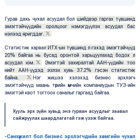
Гурав дахь чухал асуудал бол
шийдвэр гаргах түвшинд
эмэгтэйчүүдийн оролцоог нэмэгдүүлэх асуудал бас
нэлээд яригддаг.
Статистик харвал
ИТХ-ын түвшинд л гэхэд эмэгтэйчүүд
20% байгаа нь бусад оронтой харьцуулахад бодох л
асуудал юм.
Эмэгтэй захиралтай ААН-үүдийн тоо
нийт ААН-үүдэд эзлэх хувь 37.2% гэсэн статистик
байна.
Нэг жишээ хэлэхэд бизнес эрхлэгч
эмэгтэйчүүд маань төрийн өмчийн компаниудын ТУЗ-ийн
эмэгтэй квот тогтоох саналыг гаргаад байгаа.
Хууль эрх зүйн хувьд энэ гурван асуудлыг заавал
сайжруулах шаардлагатай гэж үзэж байгаа.
-Санхүүжилт бол бизнес эрхлэгчдийн хамгийн чухал