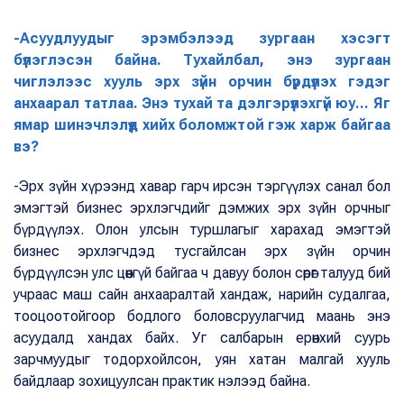
-Асуудлуудыг эрэмбэлээд зургаан хэсэгт
бүлэглэсэн байна. Тухайлбал, энэ зургаан
чиглэлээс хууль эрх зүйн орчин бүрдүүлэх гэдэг
анхаарал татлаа. Энэ тухай та дэлгэрүүлэхгүй юу... Яг
ямар шинэчлэлүүд хийх боломжтой гэж харж байгаа
вэ?
-Эрх зүйн хүрээнд хавар гарч ирсэн тэргүүлэх санал бол
эмэгтэй бизнес эрхлэгчдийг дэмжих эрх зүйн орчныг
бүрдүүлэх. Олон улсын туршлагыг харахад эмэгтэй
бизнес эрхлэгчдэд тусгайлсан эрх зүйн орчин
бүрдүүлсэн улс цөөнгүй байгаа ч давуу болон сөрөг талууд бий
учраас маш сайн анхааралтай хандаж, нарийн судалгаа,
тооцоотойгоор бодлого боловсруулагчид маань энэ
асуудалд хандах байх. Уг салбарын ерөнхий суурь
зарчмуудыг тодорхойлсон, уян хатан малгай хууль
байдлаар зохицуулсан практик нэлээд байна.