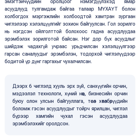
эмэгтэйчүүдийн оролцоог нэмэгдүүлэхэд ямар
асуудлууд тулгамдаж байгаа талаар МҮХАҮТ болон
холбогдох мэргэжлийн холбоодтой хамтран зургаан
чиглэлээр хэлэлцүүлгийг зохион байгуулсан. Гол зорилго
нь нэгдсэн ойлголттой болохоос гадна асуудлуудаа
эрэмбэлэх зорилготой байсан. Нэг дор бүх асуудлыг
шийдэж чадахгүй учраас урьдчилсан хэлэлцүүлгээр
гарсан саналуудыг эрэмбэлэн, тодорхой чиглэлүүдээр
бодитой үр дүнг гаргахыг чухалчилсан.
Дээрх 6 чиглэлд хууль эрх зүй, санхүүгийн орчин,
мэдээлэл технологи, хүний нөөц, бизнесийн орчин
буюу олон улсын байгууллага, төсөл хөтөлбөрүүдийн
боломж гэсэн асуудлуудыг тойрч ярилцан, чиглэл
бүрээр хамгийн чухал гэсэн асуудлуудаа
эрэмбэлэхийг оролдсон.