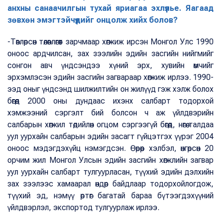
анхны санаачилгын тухай яриагаа эхлүүлье. Яагаад
зөвхөн эмэгтэйчүүдийг онцолж хийх болов?
-Төвлөрсөн төлөвлөгөөт зарчмаар хөгжиж ирсэн Монгол Улс 1990
оноос ардчилсан, зах зээлийн эдийн засгийн нийгмийг
сонгон авч үндсэндээ хүний эрх, хувийн өмчийг
эрхэмлэсэн эдийн засгийн загвараар хөгжиж ирлээ. 1990-
ээд оныг үндсэнд шилжилтийн он жилүүд гэж хэлж болох
бөгөөд 2000 оны дундаас ихэнх салбарт тодорхой
хэмжээний сэргэлт бий болсон ч аж үйлдвэрийн
салбарын хөгжил төдийлөн огцом сэргээгүй бөгөөд, нөгөө талдаа
уул уурхайн салбарын эдийн засагт гүйцэтгэх үүрэг 2004
оноос мэдэгдэхүйц нэмэгдсэн. Өөрөөр хэлбэл, өнгөрсөн 20
орчим жил Монгол Улсын эдийн засгийн хөгжлийн загвар
уул уурхайн салбарт тулгуурласан, түүхий эдийн дэлхийн
зах зээлээс хамаарал өндөр байдлаар тодорхойлогдож,
түүхий эд, нэмүү өртөг багатай бараа бүтээгдэхүүний
үйлдвэрлэл, экспортод тулгуурлаж ирлээ.