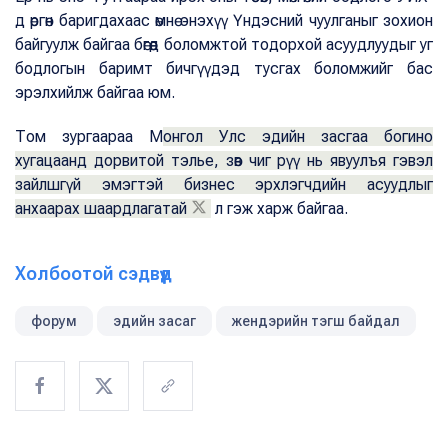
д өргөн баригдахаас өмнө энэхүү Үндэсний чуулганыг зохион
байгуулж байгаа бөгөөд боломжтой тодорхой асуудлуудыг уг
бодлогын баримт бичгүүдэд тусгах боломжийг бас
эрэлхийлж байгаа юм.
Том зургаараа М
онгол Улс эдийн засгаа богино
хугацаанд дорвитой тэлье, зөв чиг рүү нь явуулъя гэвэл
зайлшгүй эмэгтэй бизнес эрхлэгчдийн асуудлыг
анхаарах шаардлагатай
л гэж харж байгаа.
Холбоотой сэдвүүд
форум
эдийн засаг
жендэрийн тэгш байдал