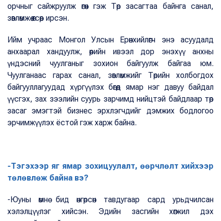
орчныг сайжруулж өгөөч гэж Төр засагтаа байнга санал,
зөвлөмжөө өгсөөр ирсэн.
Ийм учраас Монгол Улсын Ерөнхийлөгч энэ асуудалд
анхаарал хандуулж, өөрийн ивээл дор энэхүү анхны
үндэсний чуулганыг зохион байгуулж байгаа юм.
Чуулганаас гарах санал, зөвлөмжийг Төрийн холбогдох
байгууллагуудад хүргүүлэх бөгөөд ямар нэг давуу байдал
үүсгэх, зах зээлийн суурь зарчимд нийцтэй байдлаар төр
засаг эмэгтэй бизнес эрхлэгчдийг дэмжих бодлогоо
эрчимжүүлэх ёстой гэж харж байна.
-Тэгэхээр яг ямар зохицуулалт, өөрчлөлт хийхээр
төлөвлөж байна вэ?
-Юуны өмнө бид өнгөрсөн тавдугаар сард урьдчилсан
хэлэлцүүлэг хийсэн. Эдийн засгийн хөгжил дэх