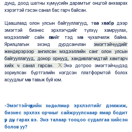
дунд, доод шатны хүмүүсийн дарамтыг онцгой анхаарах
хэрэгтэй гэсэн санал бас гарч байсан.
Цаашлаад олон улсын байгууллагууд, төсөл хөтөлбөр дээр
эмэгтэй бизнес эрхлэгчдийг түлхүү хамруулах,
мэдээллийг сайн өгөхийг тэд мөн чухалчилж байна.
Ярилцлагын эхэнд дурдсанчлан
эмэгтэйчүүдийг
жендерэрээр ангилсан мэдээллийн санг олон улсын
байгууллагууд, донор орнууд, хандивлагчидтай хамтарч
хийх ч санал гарсан.
Энэ дотроо эмэгтэйчүүдэд
зориулсан бүртгэлийн нэгдсэн платформтой болох
асуудлыг мөн тавьж буй юм.
-Эмэгтэйчүүдийн хөдөлмөр эрхлэлтийг дэмжиж,
бизнес эрхлэх орчныг сайжруулснаар ямар бодит
үр дүн гарах вэ. Энэ талаар тооцоо судалгаа хийсэн
болов уу?