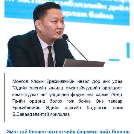
Монгол Улсын Ерөнхийлөгчийн ивээл дор анх удаа
"Эдийн засгийн хөгжилд эмэгтэйчүүдийн оролцоог
нэмэгдүүлэх нь" үндэсний форум энэ сарын 29-нд
Төрийн ордонд болох гэж байна. Энэ талаар
Ерөнхийлөгчийн Эдийн засгийн бодлогын зөвлөх
Б.Даваадалайтай ярилцлаа.
-Эмэгтэй бизнес эрхлэгчийн форумыг хийх болсон