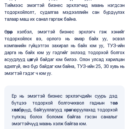
Тиймээс эмэгтэй бизнес эрхлэгчид маань нэгдсэн
тодорхойлолт, судалгаа мэдээллийн сан бүрдүүлэх
талаар маш их санал гаргаж байна.
Өөрөөр хэлбэл, эмэгтэй бизнес эрхлэгч гэж хэнийг
тодорхойлох вэ, орлого нь ямар байх уу, эсвэл
компанийн гүйцэтгэх захирал нь байх юм уу, ТУЗ-ийн
дарга нь байх юм уу гэдгийг эхлээд тодорхой болгох
асуудлууд цөөнгүй байдаг юм билээ. Олон улсад харилцан
адилгүй, янз бүр байдаг юм байна, ТУЗ-ийн 25, 30 хувь нь
эмэгтэй гэдэг ч юм уу.
Ер нь эмэгтэй бизнес эрхлэгчдийн суурь дэд
бүтцээ тодорхой болгочихвол гаднын төсөл
хөтөлбөрүүд, байгууллагууд хөрөнгө оруулахад тодорхой
түлхэц болох боломж байгаа гэсэн саналыг
эмэгтэйчүүд маань хэлж байгаа юм.