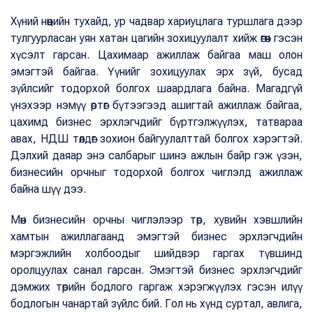
Хүний нөөцийн тухайд, ур чадвар хариуцлага туршлага дээр
тулгуурласан уян хатан цагийн зохицуулалт хийж өгөөч гэсэн
хүсэлт гарсан. Цахимаар ажиллаж байгаа маш олон
эмэгтэй байгаа. Үүнийг зохицуулах эрх зүй, бусад
зүйлсийг тодорхой болгох шаардлага байна. Магадгүй
үнэхээр нэмүү өртөг бүтээгээд ашигтай ажиллаж байгаа,
цахимд бизнес эрхлэгчдийг бүртгэлжүүлэх, татвараа
авах, НДШ төлдөг зохион байгуулалттай болгох хэрэгтэй.
Дэлхий даяар энэ салбарыг шинэ ажлын байр гэж үзэн,
бизнесийн орчныг тодорхой болгох чиглэлд ажиллаж
байна шүү дээ.
Мөн бизнесийн орчны чиглэлээр төр, хувийн хэвшлийн
хамтын ажиллагаанд эмэгтэй бизнес эрхлэгчдийн
мэргэжлийн холбоодыг шийдвэр гаргах түвшинд
оролцуулах санал гарсан. Эмэгтэй бизнес эрхлэгчдийг
дэмжих төрийн бодлого гаргаж хэрэгжүүлэх гэсэн илүү
бодлогын чанартай зүйлс бий. Гол нь хүнд суртал, авлига,