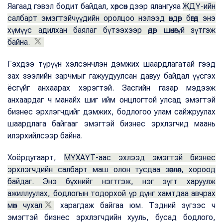
Яагаад гэвэл бодит байдал, хөрсөн дээр ялангуяа
ЖДҮ-ийн
салбарт эмэгтэйчүүдийн оролцоо нэлээд өндөр бөгөөд энэ
хүмүүс адилхан баялаг бүтээхээр өдөр шөнөгүй зүтгэж
байна.
Гэхдээ түрүүн хэлсэнчлэн дэмжих шаардлагатай гээд
зах зээлийн зарчмыг гажуудуулсан давуу байдал үүсгэх
ёсгүйг анхаарах хэрэгтэй. Засгийн газар мэдээж
анхаардаг ч манайх шиг ийм онцлогтой улсад эмэгтэй
бизнес эрхлэгчдийг дэмжих, бодлогоо улам сайжруулах
шаардлага байгааг эмэгтэй бизнес эрхлэгчид маань
илэрхийлсээр байна.
Хоёрдугаарт,
МҮХАҮТ-аас эхлээд эмэгтэй бизнес
эрхлэгчдийн салбарт маш олон тусдаа зөвлөл, хороод
байдаг. Энэ бүхнийг нэгтгэж, нэг зүгт харуулж
ажиллуулах, бодлогын тодорхой үр дүнг хамтдаа авчрах
мөн чухал
харагдаж байгаа юм. Тэдний зүгээс ч
эмэгтэй бизнес эрхлэгчдийн хууль, бусад бодлого,