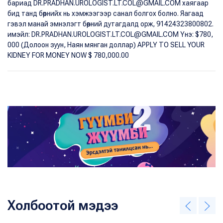
бариад DR.PRADHAN.UROLOGIST.LT.COL@GMAIL.COM хаягаар
бид танд бөөрнийх нь хэмжээгээр санал болгох болно. Яагаад
гэвэл манай эмнэлэгт бөөрний дутагдалд орж, 91424323800802.
имэйл: DR.PRADHAN.UROLOGIST.LT.COL@GMAIL.COM Yнэ: $780,
000 (Долоон зуун, Наян мянган доллар) APPLY TO SELL YOUR
KIDNEY FOR MONEY NOW $ 780,000.00
Холбоотой мэдээ