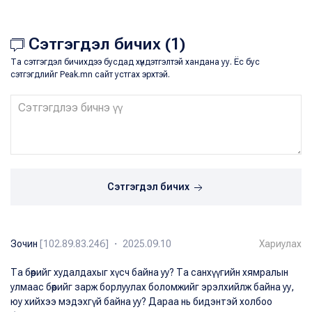
Сэтгэгдэл бичих (1)
Та сэтгэгдэл бичихдээ бусдад хүндэтгэлтэй хандана уу. Ёс бус
сэтгэгдлийг Peak.mn сайт устгах эрхтэй.
Сэтгэгдэл бичих
Зочин
[102.89.83.246] ・ 2025.09.10
Хариулах
Та бөөрийг худалдахыг хүсч байна уу? Та санхүүгийн хямралын
улмаас бөөрийг зарж борлуулах боломжийг эрэлхийлж байна уу,
юу хийхээ мэдэхгүй байна уу? Дараа нь бидэнтэй холбоо