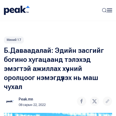
Миний 17
Б.Даваадалай: Эдийн засгийг
богино хугацаанд тэлэхэд
эмэгтэй ажиллах хүчний
оролцоог нэмэгдүүлэх нь маш
чухал
Peak.mn
08 сарын 22, 2022