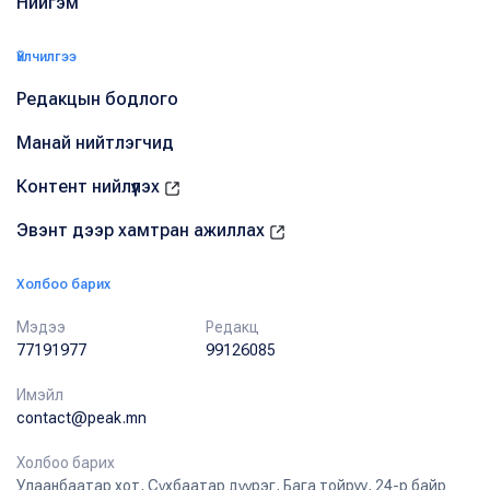
Нийгэм
Үйлчилгээ
Редакцын бодлого
Манай нийтлэгчид
Контент нийлүүлэх
Эвэнт дээр хамтран ажиллах
Холбоо барих
Мэдээ
Редакц
77191977
99126085
Имэйл
contact@peak.mn
Холбоо барих
Улаанбаатар хот, Сүхбаатар дүүрэг, Бага тойруу, 24-р байр