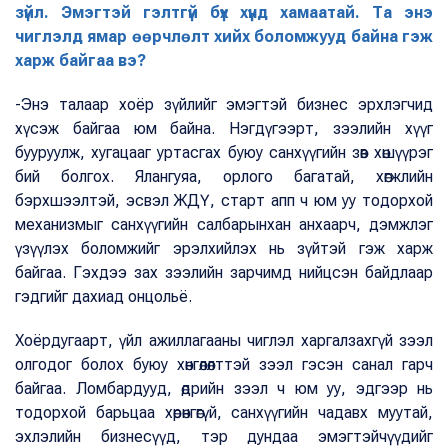
зүйл. Эмэгтэй гэлтгүй бүх хүнд хамаатай. Та энэ
чиглэлд ямар өөрчлөлт хийх боломжууд байна гэж
харж байгаа вэ?
-Энэ талаар хоёр зүйлийг эмэгтэй бизнес эрхлэгчид
хүсэж байгаа юм байна. Нэгдүгээрт, зээлийн хүүг
бууруулж, хугацааг уртасгах буюу санхүүгийн зөв хөшүүрэг
бий болгох. Ялангуяа, орлого багатай, хөгжлийн
бэрхшээлтэй, эсвэл ЖДҮ, старт апп ч юм уу тодорхой
механизмыг санхүүгийн салбарынхан анхаарч, дэмжлэг
үзүүлэх боломжийг эрэлхийлэх нь зүйтэй гэж харж
байгаа. Гэхдээ зах зээлийн зарчимд нийцсэн байдлаар
гэдгийг дахиад онцольё.
Хоёрдугаарт, үйл ажиллагааны чиглэл харгалзахгүй зээл
олгодог болох буюу хөнгөлөлттэй зээл гэсэн санал гарч
байгаа. Ломбардууд, өдрийн зээл ч юм уу, эдгээр нь
тодорхой барьцаа хөрөнгөгүй, санхүүгийн чадавх муутай,
эхлэлийн бизнесүүд, тэр дундаа эмэгтэйчүүдийг