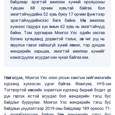
байдлаар эрэгтэй ажиллах хүчний оролцооны
түвшин 68 орчим хувьтай байгаа бол
эмэгтэйчүүдийнх 52 хувь буюу 17 орчим функтээр
эрэгтэйчүүдийнхээс бага байна. Мөн ажиллах
хүчнээс гадуурх хүн амын 62 хувь нь эмэгтэйчүүд
байна. Том зургаараа Монгол Улс эдийн засгаа
богино хугацаанд дорвитой тэлье, зөв чиг рүү нь
явуулъя гэвэл зайлшгүй хүний хөгжил, тэр дундаа
жендерийн харьцаа, эмэгтэй ажиллах хүчнийг
нэмэгдүүлэх асуудал нэн чухал байгаа юм.
Нөгөө талдаа, Монгол Улс олон улсын хамтын нийгэмлэгийн
хүрээнд хүлээсэн үүрэг байгаа. Ялангуяа, НҮБ-ын
Тогтвортой хөгжлийн зорилтын хүрээнд бидний бодит үр
дүн гаргах ёстой асуудал бол жендерийн тэгш бус
байдлыг бууруулах. Монгол Улс жендерийн тэгш бус
байдлын үзүүлэлтээр 2019 оны байдлаар 189 орноос 71-
д эрэмбэлэгдэж байгаа бөгөөд жендерийн тэгш бус