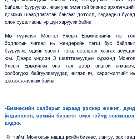
байдлыг бууруулах, ялангуяа эмэгтэй бизнес эрхлэгчдийг
дэмжих шаардлагатай байгааг дотоод, гадаадын бусад
олон судалгааны үр дүн харуулж байна.
Мөн түүнчлэн Монгол Улсын Ерөнхийлөгчийн нэг гол
бодлогын чиглэл нь жендерийн тэгш бус байдлыг
бууруулж, эдийн засагт тэгш оролцоог хангах асуудал
юм. Дээрх үндсэн 3 шалтгаануудын хүрээнд Монгол
Улсын Ерөнхийлөгч энэ тал дээр онцгой анхаарч,
холбогдох байгууллагуудад чиглэл өгч, хэрэгжилтийг нь
шахаж ажиллаж байна.
-Бизнесийн салбарыг хараад үзэхээр жижиг, дунд
үйлдвэрлэл, өрхийн бизнест эмэгтэйчүүд зонхилдог
шүү дээ.
-Яг тийм. Монголын нөхцөлд өрхийн бизнес, лангуу, зах гээд