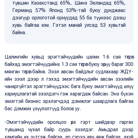
түвшин Казахстанд 65%, Шинэ Зеландад 65%,
Германд 57% Японд 53%-тай буюу дунджаас
дээгүүр орлоготой орнуудад 55 ба түүнээс дээш
хувь байгаа юм. Гэтэл манай улсад 53 хувьтай
байна.
Цалингийн хувьд эрэгтэйчүүдийн цалин 1.6 сая төгрөг
байхад эмэгтэйчүүдийнх 1.3 сая төгрөг буюу зөрүү бараг 300
мянган төгрөг байна. Зээл авсан байдлыг судлахаар ЖДҮ-
ийн зээл дээр л гэхэд эмэгтэйчүүдийн авсан зээлийн
чанаргүйтэл эрэгтэйчүүдээс бага буюу эмэгтэйчүүд илүү
хариуцлагатай зээлдэгч гэж харагдаж байсан. Энэ бүхэн
эмэгтэй бизнес эрхлэгчдэд дэмжлэг шаардлага байгаа
бас дэмжих үзүүлэлтүүд болов уу.
-Эмэгтэйчүүдийн оролцоо өрх гэрт шийдвэр гаргах
түвшинд чухал байр суурь эзэлдэг. Амьдрал дээр
хамгийн их зүтгэж байгаа, ар гэрээ авч явж байгаа, ахуй