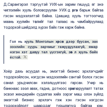
Д.Сарангэрэл тэргүүтэй УИХ-ын зарим гишүүд яг энэ
чиглэлийн хууль боловсруулан УИХ-д өргөн барьж байгаа
гэсэн мэдээлэлтэй байна. Цаашид хууль тогтоогчид
маань хуулийн төслийг тал талаас нь чамбайруулаад
тодорхой шийдэлд хүрэх байх гэж харж байна.
Гол нь х
ууль Монголын хөрсөн дээр буусан, зах
зээлийн суурь зарчмыг гажуудуулахгүй, ямар
нэгэн хэт давуу тал үүсгэхгүй, зөв л хууль байх
ёстой.
Хоёр дахь асуудал нь, эмэгтэй бизнес эрхлэгчдийг
тодорхойлсон, нэгдсэн мэдээллийн сантай болох гэсэн
санал урьдчилсан хэлэлцүүлгээс гарсан. Учир нь
банкнаас зээл авах, гадна, дотноос хөрөнгө оруулалт татах
эсвэл жендерийн судалгаа хийх зэрэг маш олон зүйлд
эмэгтэй бизнес эрхлэгч гэж хэн гэсэн нэгдсэн
тодорхойлолт шаарддаг туршлагууд байгаа юм.