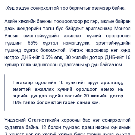
-Хэд хэдэн сонирхолтой тоо баримтыг хэлмээр байна.
Азийн хөгжлийн банкны тооцооллоор өрх гэр, ажлын байран
дахь жендерийн тэгш бус байдлыг арилгаснаар Монгол
Улсын эмэгтэйчүүдийн ажиллах хүчний оролцооны
түвшинг 65% хүртэл нэмэгдүүлж, эрэгтэйчүүдийн
түшинд хүргэх боломжтой. Ингэж чадсанаар нэг хүнд
ногдох ДНБ-ийг 0.5% өсгөж, 30 жилийн дотор ДНБ-ийг 16
хувиар тэлж чаднагэсэн судалгааны үр дүн байгаа юм.
Тэгэхээр одоогийн 10 пунктийг зөрүүг арилгаад,
эмэгтэй ажиллах хүчний оролцоог нэмэх нь
эцсийн дүндээ эдийн засгийг 30 жилийн дотор
16% тэлэх боломжтой гэсэн санаа юм.
Үндэсний Статистикийн хорооны бас нэг сонирхолтой
судалгаа байна. 12 болон түүнээс дээш насны хүн амын
7 хоногт нэг өдөр хөлсгүй хөдөлмөр буюу гэрийн ажил хүүхэд