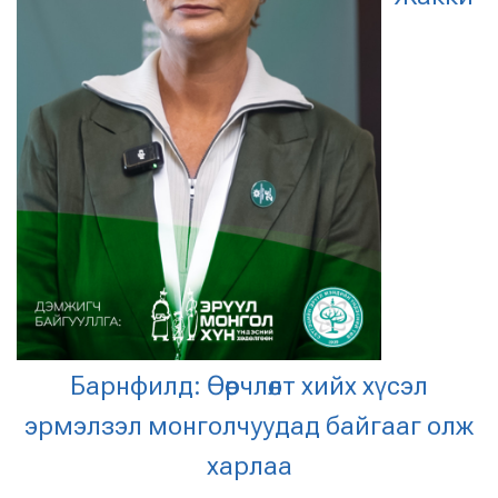
Барнфилд: Өөрчлөлт хийх хүсэл
эрмэлзэл
монголчуудад байгааг олж
харлаа