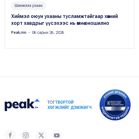
Шинжлэх ухаан
Хиймэл оюун ухааны тусламжтайгаар хөхний
хорт хавдрыг үүсэхээс нь өмнө оношилно
Peak.mn
・ 06 сарын 26, 2026