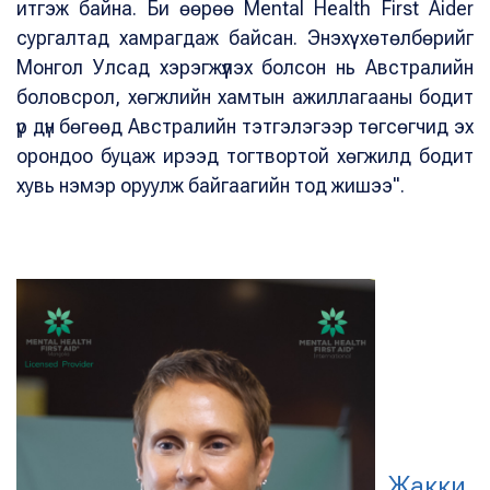
итгэж байна. Би өөрөө Mental Health First Aider
сургалтад хамрагдаж байсан. Энэхүү хөтөлбөрийг
Монгол Улсад хэрэгжүүлэх болсон нь Австралийн
боловсрол, хөгжлийн хамтын ажиллагааны бодит
үр дүн бөгөөд Австралийн тэтгэлэгээр төгсөгчид эх
орондоо буцаж ирээд тогтвортой хөгжилд бодит
хувь нэмэр оруулж байгаагийн тод жишээ".
Жакки