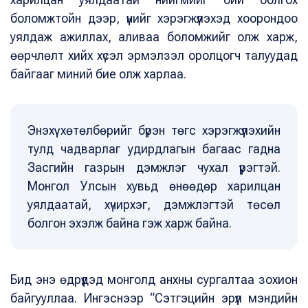
боломжтойн дээр, үүнийг хэрэгжүүлэхэд хоорондоо
уялдаж ажиллах, аливаа боломжийг олж харж,
өөрчлөлт хийх хүсэл эрмэлзэл оролцогч талуудад
байгааг миний бие олж харлаа.
Энэхүү хөтөлбөрийг бүрэн төгс хэрэгжүүлэхийн
тулд чадварлаг удирдлагын багаас гадна
Засгийн газрын дэмжлэг чухал үүрэгтэй.
Монгол Улсын хувьд өнөөдөр харилцан
уялдаатай, хүчирхэг, дэмжлэгтэй төсөл
болгон эхэлж байна гэж харж байна.
Бид энэ өдрүүдэд монголд анхны сургалтаа зохион
байгууллаа. Ингэснээр “Сэтгэцийн эрүүл мэндийн