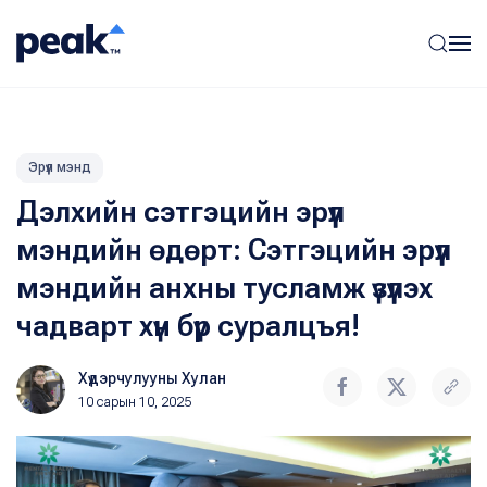
Эрүүл мэнд
Дэлхийн сэтгэцийн эрүүл
мэндийн өдөрт: Сэтгэцийн эрүүл
мэндийн анхны тусламж үзүүлэх
чадварт хүн бүр суралцъя!
Хүдэрчулууны Хулан
10 сарын 10, 2025