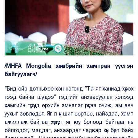
/MHFA Mongolia хөтөлбөрийн хамтран үүсгэн
байгуулагч/
“Бид ойр дотныхоо хэн нэгэнд “Та яг ханиад хүрэх
гээд байна шүү дээ” гэдгийг анхааруулан хэлээд
хамгийн түрүүнд өрхийн эмнэлэг рүүгээ очиж, эм авч
уухыг зөвлөдөг. Яг л үүн шиг өөртөө, найздаа, хамт
ажиллаж байгаа хүмүүст яг юу болоод байгааг нь
ойлгодог, мэддэг, анзаардаг чадвар хүн бүрт байх