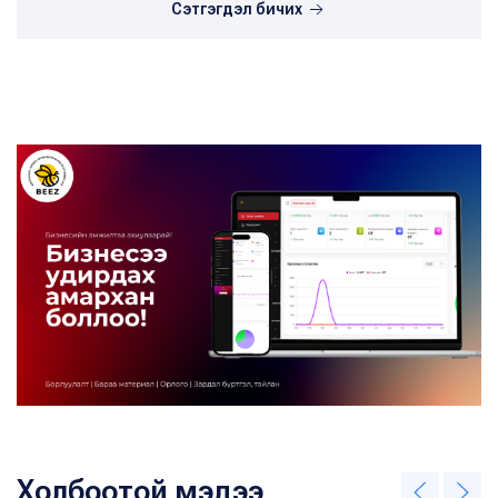
Сэтгэгдэл бичих
Холбоотой мэдээ