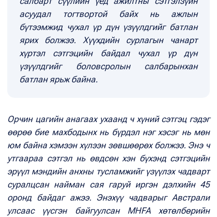
салбарт сүүлийн үед ажилтны сэтгэлзүйн
асуудал тогтвортой байх нь ажлын
бүтээмжид чухал үр дүн үзүүлдгийг батлан
ярих болжээ. Хүүхдийн сурлагын чанарт
хүртэл сэтгэцийн байдал чухал үр дүн
үзүүлдгийг боловсролын салбарынхан
батлан ярьж байна.
Орчин цагийн анагаах ухаанд ч хүний сэтгэц гэдэг
өөрөө бие махбодынх нь бүрдэл нэг хэсэг нь мөн
юм байна хэмээн хүлээн зөвшөөрөх болжээ. Энэ ч
утгаараа сэтгэл нь өвдсөн хэн бүхэнд сэтгэцийн
эрүүл мэндийн анхны тусламжийг үзүүлэх чадварт
суралцсан найман сая гаруй иргэн дэлхийн 45
оронд байдаг ажээ. Энэхүү чадварыг Австрали
улсаас үүсгэн байгуулсан MHFA хөтөлбөрийн