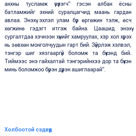
анхны тусламж үзүүлэгч” гэсэн албан ёсны
батламжийг эхний суралцагчид маань гардан
авлаа. Энэхүү эхлэл улам бүр өргөжин тэлж, өсч
хөгжинө гэдэгт итгэж байна. Цаашид энэхүү
сургалтдаа хэчнээн хүнийг хамруулах, хэр хол хүрэх
нь зөвхөн монголчуудын гарт бий. Зүйрлэж хэлвэл,
тэнгэр шиг хязгааргүй боломж та бүхэнд бий.
Тиймээс энэ гайхалтай тэнгэрийнхээ дор та бүхэн
минь боломжоо бүрэн дүүрэн ашиглаарай”.
Холбоотой сэдвүүд