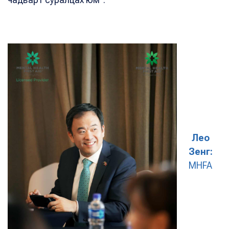
Лео
Зенг:
MHFA