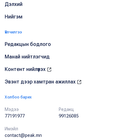
Дэлхий
Нийгэм
Үйлчилгээ
Редакцын бодлого
Манай нийтлэгчид
Контент нийлүүлэх
Эвэнт дээр хамтран ажиллах
Холбоо барих
Мэдээ
Редакц
77191977
99126085
Имэйл
contact@peak.mn