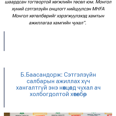
шаардсан тогтвортой хөгжлийн төсөл юм. Монгол
хүний сэтгэлзүйн онцлогт нийцүүлсэн MHFA
Монгол хөтөлбөрийг хэрэгжүүлэхэд хамтын
ажиллагаа хамгийн чухал”.
Б.Баасандорж: Сэтгэлзүйн
салбарын ажиллах хүч
хангалтгүй энэ нөхцөлд чухал ач
холбогдолтой хөтөлбөр