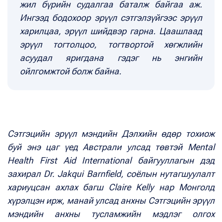
жил бүрийн судалгаа баталж байгаа аж.
Ингээд бодохоор эрүүл сэтгэлзүйгээс эрүүл
харилцаа, эрүүл шийдвэр гарна. Цаашлаад
эрүүл тогтолцоо, тогтвортой хөгжлийн
асуудал яригдана гэдэг нь энгийн
ойлгомжтой болж байна.
Сэтгэцийн эрүүл мэндийн Дэлхийн өдөр тохиож
буй энэ цаг үед Австрали улсад төвтэй Mental
Health First Aid International байгууллагын дэд
захирал Dr. Jakqui Barnfield, соёлын нутагшуулалт
хариуцсан ахлах багш Claire Kelly нар Монголд
хүрэлцэн ирж, манай улсад анхны Сэтгэцийн эрүүл
мэндийн анхны тусламжийн мэдлэг олгох