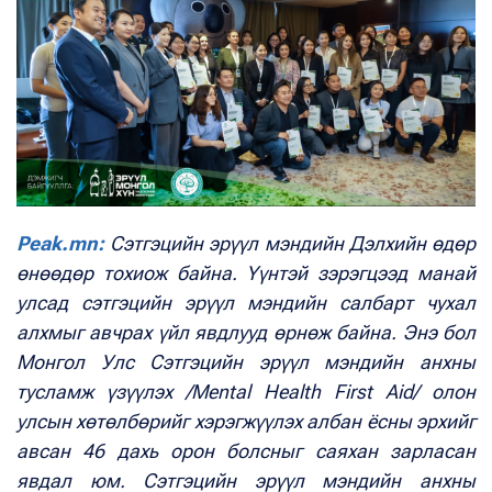
Peak.mn:
Сэтгэцийн эрүүл мэндийн Дэлхийн өдөр
өнөөдөр тохиож байна. Үүнтэй зэрэгцээд манай
улсад сэтгэцийн эрүүл мэндийн салбарт чухал
алхмыг авчрах үйл явдлууд өрнөж байна. Энэ бол
Монгол Улс Сэтгэцийн эрүүл мэндийн анхны
тусламж үзүүлэх /Mental Health First Aid/ олон
улсын хөтөлбөрийг хэрэгжүүлэх албан ёсны эрхийг
авсан 46 дахь орон болсныг саяхан зарласан
явдал юм. Сэтгэцийн эрүүл мэндийн анхны