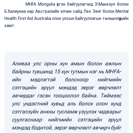
MHFA Mongolia үүсгэн байгуулагчид Э.Мөнхзул болон
Б.Халиунаа нар Австралийн элчин сайд Лео Зенг болон Мental
Health First Aid Australia олон улсын байгууллагын төлөөллүүдийн
хамт.
Аливаа улс орны хүн амын болон ажлын
байрны түвшинд 15 хүн тутмын нэг нь MHFA-
ийн мэдлэгтэй болсноор нийгмийн
сэтгэцийн эрүүл мэндэд эерэг өөрчлөлт
авчирдаг гэсэн тооцоолол байна. Тиймээс
улс үндэстний хувьд аль болох олон хүнд
сэтгэлзүйн анхны тусламж үзүүлэх чадварыг
суулгаснаар нийгмийн сэтгэцийн эрүүл
мэндэд бодитой, эерэг өөрчлөлт авчирч буйг