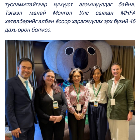
тусламжтайгаар хүмүүст эзэмшүүлдэг байна.
Тэгвэл манай Монгол Улс саяхан MHFA
хөтөлбөрийг албан ёсоор хэрэгжүүлэх эрх бүхий 46
дахь орон болжээ.