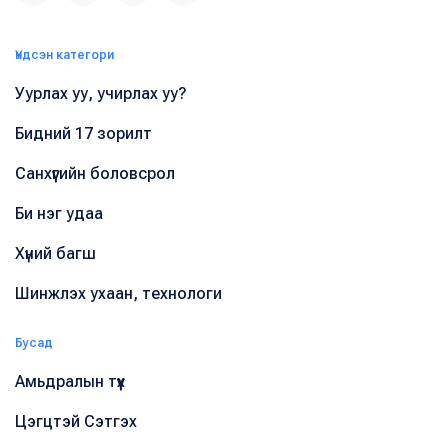
Үндсэн категори
Уурлах уу, учирлах уу?
Бидний 17 зорилт
Санхүүгийн боловсрол
Би нэг удаа
Хүний багш
Шинжлэх ухаан, технологи
Бусад
Амьдралын түүх
Цэгцтэй Сэтгэх