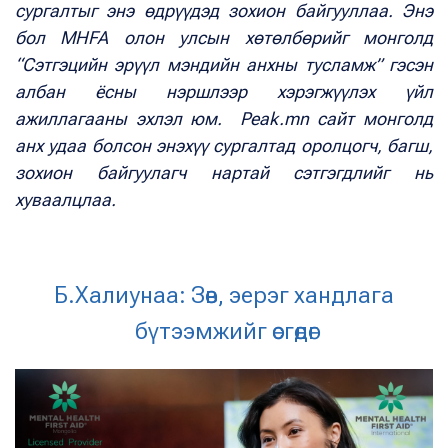
сургалтыг энэ өдрүүдэд зохион байгууллаа. Энэ
бол MHFA олон улсын хөтөлбөрийг монголд
“Сэтгэцийн эрүүл мэндийн анхны тусламж” гэсэн
албан ёсны нэршлээр хэрэгжүүлэх үйл
ажиллагааны эхлэл юм. Peak.mn сайт монголд
анх удаа болсон энэхүү сургалтад оролцогч, багш,
зохион байгуулагч нартай сэтгэгдлийг нь
хуваалцлаа.
Б.Халиунаа: Зөв, эерэг хандлага
бүтээмжийг өсгөдөг