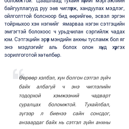
боломжтой. Цаашлаад тухайн хүнийг мэргэжлийн
байгууллагууд руу зөв чиглүүлж, хандуулах мэдлэг,
ойлголттой болсноор бид өөрийгөө, эсвэл эргэн
тойрныхоо хэн нэгнийг ямарваа нэгэн сэтгэцийн
эмгэгтэй болохоос ч урьдчилан сэргийлж чадах
юм. Сэтгэцийн эрүүл мэндийн анхны тусламж бол яг
энэ мэдлэгийг аль болох олон хүнд хүргэх
зорилгоготой хөтөлбөр.
Өөрөөр хэлбэл, хүн болгон сэтгэл зүйч
байх албагүй ч энэ чиглэлийн
тодорхой хэмжээний чадварт
суралцах боломжтой. Тухайлбал,
зүгээр л биенээ сайн сонсдог,
анзаардаг байх нь сэтгэл зүйн анхны