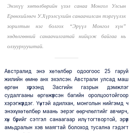
Энэхүү хөтөлбөрийн үзэл санаа Монгол Улсын
Ерөнхийлөгч У.Хүрэлсүхийн санаачилсан тэргүүлэх
зорилтын нэг болгох “Эрүүл Монгол хүн”
хөдөлгөөний санаачилгатай нийцэж байгаа нь
олзуурхууштай.
Австралид энэ хөтөлбөр одоогоос 25 гаруй
жилийн өмнө анх эхэлсэн. Австрали улсад маш
өргөн хүрээнд Засгийн газрын дэмжлэг
судалгааны өргөжүүлсэн багийн оролцоотойгоор
хэрэгжүүлдэг. Үүнтэй адилхан, монголын нийгэмд ч
энэхүү хөтөлбөр маань эерэг өөрчлөлтийг авчирч,
хүн бүрийг сэтгэл санаагаар илүү тогтвортой, эрүүл
амьдралын хэв маягтай болоход тусална гэдэгт