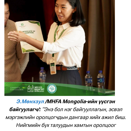
Э.Мөнхзул
/MHFA Mongolia-ийн үүсгэн
байгуулагч/:
“Энэ бол нэг байгууллагын, эсвэл
мэргэжлийн оролцогчдын дангаар хийх ажил биш.
Нийгмийн бүх талуудын хамтын оролцоог