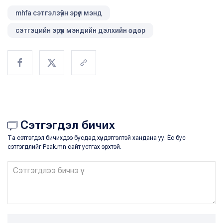
mhfa сэтгэлзүйн эрүүл мэнд
сэтгэцийн эрүүл мэндийн дэлхийн өдөр
Сэтгэгдэл бичих
Та сэтгэгдэл бичихдээ бусдад хүндэтгэлтэй хандана уу. Ёс бус
сэтгэгдлийг Peak.mn сайт устгах эрхтэй.