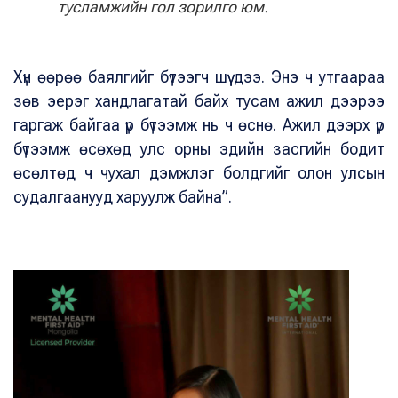
тусламжийн гол зорилго юм.
Хүн өөрөө баялгийг бүтээгч шүү дээ. Энэ ч утгаараа
зөв эерэг хандлагатай байх тусам ажил дээрээ
гаргаж байгаа үр бүтээмж нь ч өснө. Ажил дээрх үр
бүтээмж өсөхөд улс орны эдийн засгийн бодит
өсөлтөд ч чухал дэмжлэг болдгийг олон улсын
судалгаанууд харуулж байна”.