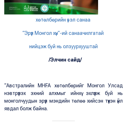
хөтөлбөрийн үзэл санаа
“Эрүүл Монгол хүн”-ий санаачилгатай
нийцэж буй нь олзуурхууштай
/Элчин сайд/
“Австралийн MHFA хөтөлбөрийг Монгол Улсад
нэвтрүүлэх эхний алхмыг ийнхүү эхлүүлж буй нь
монголчуудын эрүүл мэндийн төлөө хийсэн түүхэн үйл
явдал болж байна.