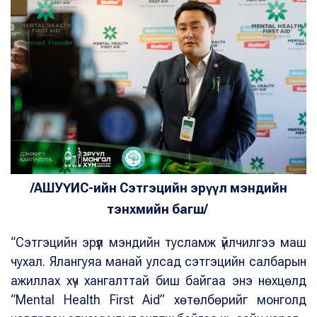
/АШУҮИС-ийн Сэтгэцийн эрүүл мэндийн
тэнхмийн багш/
“Сэтгэцийн эрүүл мэндийн тусламж үйлчилгээ маш
чухал. Ялангуяа манай улсад сэтгэцийн салбарын
ажиллах хүч хангалттай биш байгаа энэ нөхцөлд
“Mental Health First Aid” хөтөлбөрийг монголд