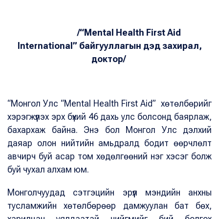
/“Mental Health First Aid
International”
байгууллагын дэд захирал,
доктор/
“Монгол Улс “Mental Health First Aid” хөтөлбөрийг
хэрэгжүүлэх эрх бүхий 46 дахь улс болсонд баярлаж,
бахархаж байна. Энэ бол Монгол Улс дэлхий
даяар олон нийтийн амьдралд бодит өөрчлөлт
авчирч буй асар том хөдөлгөөний нэг хэсэг болж
буй чухал алхам юм.
Монголчуудад сэтгэцийн эрүүл мэндийн анхны
тусламжийн хөтөлбөрөөр дамжуулан бат бөх,
харилцан уялдаатай нийгмийг бий болгох