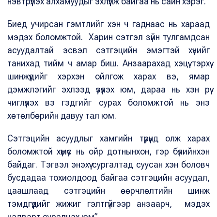
нэвтрүүлэх алхамуудыг эхлүүлж байгаа нь сайн хэрэг.
Биед учирсан гэмтлийг хэн ч гаднаас нь хараад
мэдэх боломжтой. Харин сэтгэл зүйн тулгамдсан
асуудалтай эсвэл сэтгэцийн эмэгтэй хүнийг
танихад тийм ч амар биш. Анзаарахад хэцүү тэрхүү
шинжүүдийг хэрхэн ойлгож харах вэ, ямар
дэмжлэгийг эхлээд үзүүлэх юм, дараа нь хэн рүү
чиглүүлэх вэ гэдгийг сурах боломжтой нь энэ
хөтөлбөрийн давуу тал юм.
Сэтгэцийн асуудлыг хамгийн түрүүнд олж харах
боломжтой хүмүүс нь ойр дотнынхон, гэр бүлийнхэн
байдаг. Тэгвэл энэхүү сургалтад суусан хэн боловч
бусдадаа тохиолдоод байгаа сэтгэцийн асуудал,
цаашлаад сэтгэцийн өөрчлөлтийн шинж
тэмдгүүдийг жижиг гэлтгүйгээр анзаарч, мэдэх
чадварт суралцах юм”.