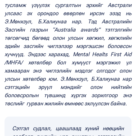
тусламж үзүүлэх сургалтын эрхийг Австрали
улсаас эх орондоо өвөрлөн ирсэн эзэд нь
Э.Мөнхзул, Б.Халиунаа нар. Тэд Австралийн
Засгийн газрын “Australia awards” тэтгэлгийн
төгсөгчид бөгөөд олон улсын хөгжил, хөгжлийн
эдийн засгийн чиглэлээр мэргэшсэн боловсон
хүчнүүд. Эндээс харахад, Mental Healts First Aid
/MHFA/ хөтөлбөр бол хүмүүст мэргэжил үл
хамааран энэ чиглэлийн мэдлэг олгодог олон
улсын хөтөлбөр юм. Э.Мөнхзул, Б.Халиунаа нар
сэтгэцийн эрүүл мэндийг олон нийтийн
боловсролын түвшинд хүргэх зорилгоор энэ
төслийг гурван жилийн өмнөөс эхлүүлсэн байна.
Сэтгэл судлал, цаашлаад хүний нөөцийн