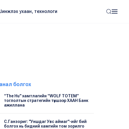
Шинжлэх ухаан, технологи
анал болгох
“The Hu" хамтлагийн “WOLF TOTEM”
тоглолтын стратегийн түншээр ХААН Банк
ажиллана
С.Ганзориг: "Уншдаг Увс аймаг"-ийг бий
болгох нь бидний хамгийн том зорилго