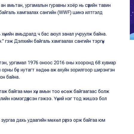
 ан амьтан, ургамалын гуравны хоёр нь сүүлийн тавин
 байгаль хамгаалах сангийн (WWF) шинэ илтгэлд
ь хүнийн амьдралд ч бас аюул занал учруулж байна.
" гэж Дэлхийн байгаль хамгаалах сангийн тэргүүн
ртэн, ургамал 1976 оноос 2016 оны хооронд 68 хувиар
н орны бүс нутагт хөдөө аж ахуйн зорилгоор ширэнгэн
он байна.
стаж байгаа мөн хүн амын тоо өсөж байгаагаас болж
лийн нэмэгдүүлсэн гэжээ. Үүний нэг тод жишээ бол
ургаа дахь удаагийн мөхөл рүүгээ орж байгаа юм