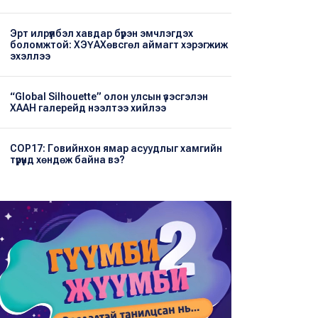
Эрт илрүүлбэл хавдар бүрэн эмчлэгдэх
боломжтой: ХЭҮА​Хөвсгөл аймагт хэрэгжиж
эхэллээ
“Global Silhouette” олон улсын үзэсгэлэн
ХААН галерейд нээлтээ хийлээ
COP17: Говийнхон ямар асуудлыг хамгийн
түрүүнд хөндөж байна вэ?