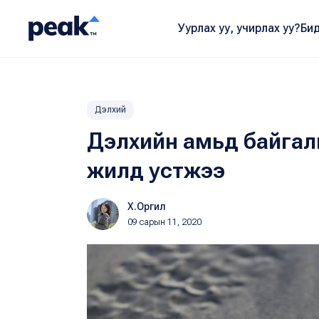
Уурлах уу, учирлах уу?
Бид
Дэлхий
Дэлхийн амьд байгалий
жилд устжээ
Х.Оргил
09 сарын 11, 2020