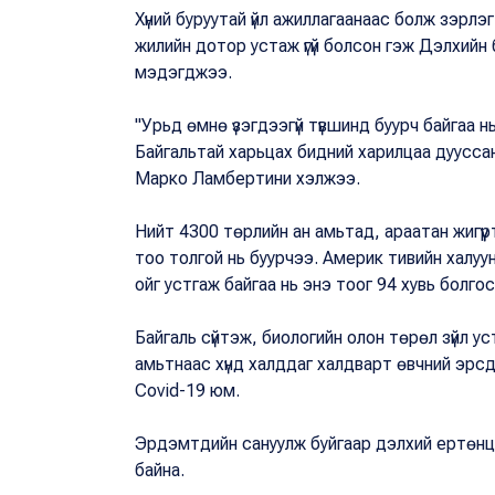
Хүний буруутай үйл ажиллагаанаас болж зэрлэг
жилийн дотор устаж үгүй болсон гэж Дэлхийн
мэдэгджээ.
"Урьд өмнө үзэгдээгүй түвшинд буурч байгаа н
Байгальтай харьцах бидний харилцаа дууссан.
Марко Ламбертини хэлжээ.
Нийт 4300 төрлийн ан амьтад, араатан жигүү
тоо толгой нь буурчээ. Америк тивийн халуу
ойг устгаж байгаа нь энэ тоог 94 хувь болгос
Байгаль сүйтэж, биологийн олон төрөл зүйл у
амьтнаас хүнд халддаг халдварт өвчний эрсд
Covid-19 юм.
Эрдэмтдийн сануулж буйгаар дэлхий ертөнц з
байна.