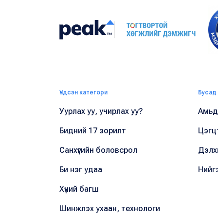
Үндсэн категори
Бусад
Уурлах уу, учирлах уу?
Амьдр
Бидний 17 зорилт
Цэгц
Санхүүгийн боловсрол
Дэлх
Би нэг удаа
Нийг
Хүний багш
Шинжлэх ухаан, технологи