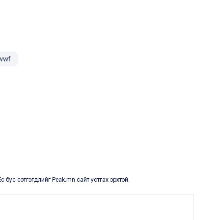
wwf
с бус сэтгэгдлийг Peak.mn сайт устгах эрхтэй.