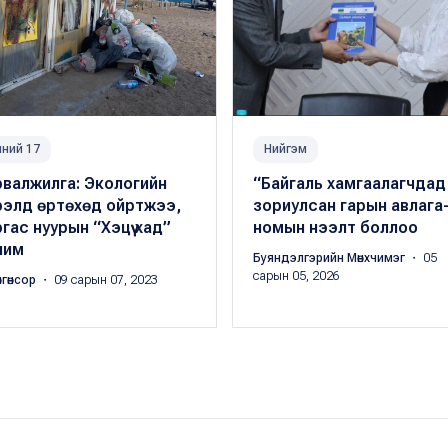
ний 17
Нийгэм
рвалжилга: Экологийн
“Байгаль хамгаалагчдад
рэлд өртөхөд ойртжээ,
зориулсан гарын авлага-
гас нуурын “Хэцүү хад”
номын нээлт боллоо
чим
Буяндэлгэрийн Мөнхчимэг
・ 05
сарын 05, 2026
нгөнсор
・ 09 сарын 07, 2023