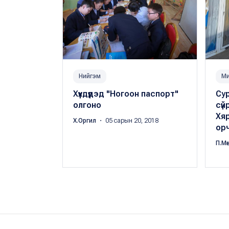
Нийгэм
Ми
Хүүхдүүдэд "Ногоон паспорт"
Су
олгоно
сүй
Хяр
Х.Оргил
・ 05 сарын 20, 2018
ор
П.Мө