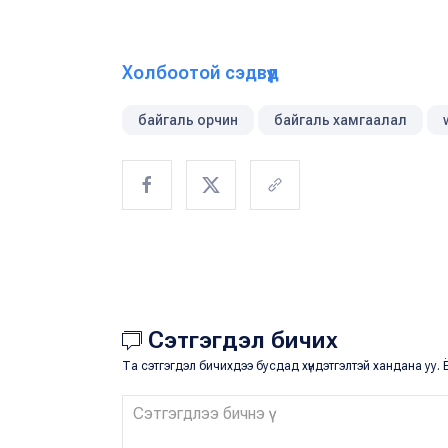
Холбоотой сэдвүүд
байгаль орчин
байгаль хамгаалал
Сэтгэгдэл бичих
Та сэтгэгдэл бичихдээ бусдад хүндэтгэлтэй хандана уу. Ё