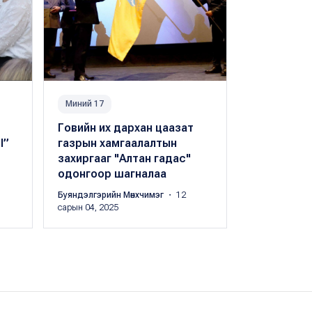
Миний 17
Миний 17
Говийн их дархан цаазат
Байгаль о
I”
газрын хамгаалалтын
"Нобель" 
захиргааг "Алтан гадас"
"Голдман-
одонгоор шагналаа
монгол хүн 
Буяндэлгэрийн Мөнхчимэг
・ 12
Peak.mn
・ 04 
сарын 04, 2025