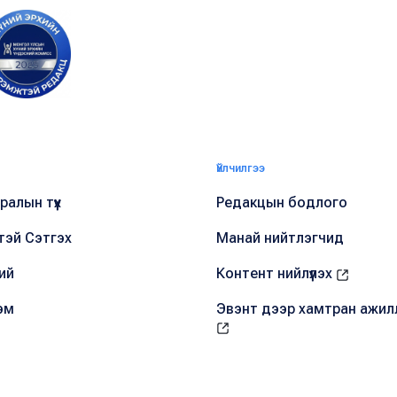
Үйлчилгээ
алын түүх
Редакцын бодлого
тэй Сэтгэх
Манай нийтлэгчид
ий
Контент нийлүүлэх
эм
Эвэнт дээр хамтран ажил