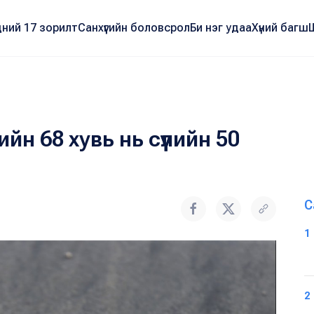
ний 17 зорилт
Санхүүгийн боловсрол
Би нэг удаа
Хүний багш
н 68 хувь нь сүүлийн 50
С
1
2