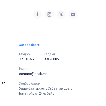
Холбоо барих
Мэдээ
Редакц
77191977
99126085
Имэйл
contact@peak.mn
лах
Холбоо барих
Улаанбаатар хот, Сүхбаатар дүүрэг,
Бага тойруу, 24-р байр