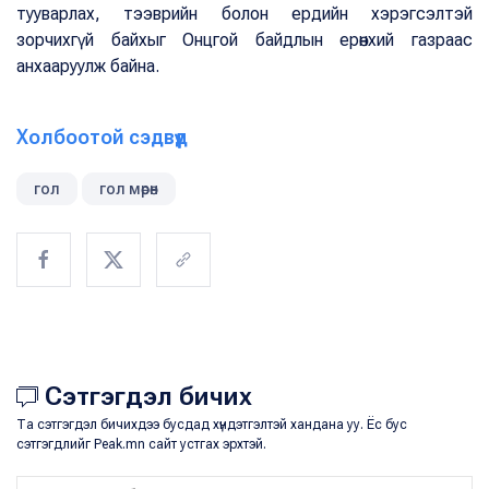
тууварлах, тээврийн болон ердийн хэрэгсэлтэй
зорчихгүй байхыг Онцгой байдлын ерөнхий газраас
анхааруулж байна.
Холбоотой сэдвүүд
гол
гол мөрөн
Сэтгэгдэл бичих
Та сэтгэгдэл бичихдээ бусдад хүндэтгэлтэй хандана уу. Ёс бус
сэтгэгдлийг Peak.mn сайт устгах эрхтэй.