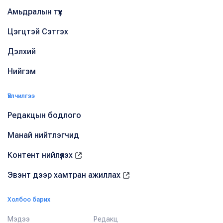
Амьдралын түүх
Цэгцтэй Сэтгэх
Дэлхий
Нийгэм
Үйлчилгээ
Редакцын бодлого
Манай нийтлэгчид
Контент нийлүүлэх
Эвэнт дээр хамтран ажиллах
Холбоо барих
Мэдээ
Редакц