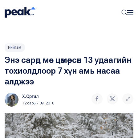
Нийгэм
Энэ сард мөс цөмөрсөн 13 удаагийн
тохиолдлоор 7 хүн амь насаа
алджээ
Х.Оргил
12 сарын 09, 2018