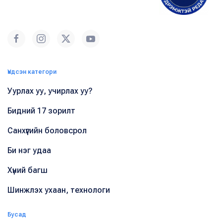
Үндсэн категори
Уурлах уу, учирлах уу?
Бидний 17 зорилт
Санхүүгийн боловсрол
Би нэг удаа
Хүний багш
Шинжлэх ухаан, технологи
Бусад