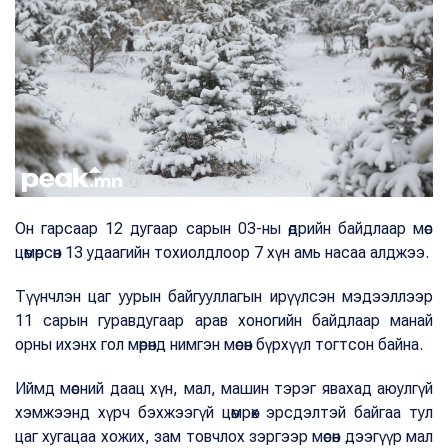
Он гарсаар 12 дугаар сарын 03-ны өдрийн байдлаар мөс
цөмөрсөн 13 удаагийн тохиолдлоор 7 хүн амь насаа алджээ.
Түүнчлэн цаг уурын байгууллагын ирүүлсэн мэдээллээр
11 сарын гуравдугаар арав хоногийн байдлаар манай
орны ихэнх гол мөрөнд нимгэн мөсөн бүрхүүл тогтсон байна.
Иймд мөсний даац хүн, мал, машин тэрэг явахад аюулгүй
хэмжээнд хүрч бэхжээгүй цөмрөх эрсдэлтэй байгаа тул
цаг хугацаа хожих, зам товчлох зэргээр мөсөн дээгүүр мал