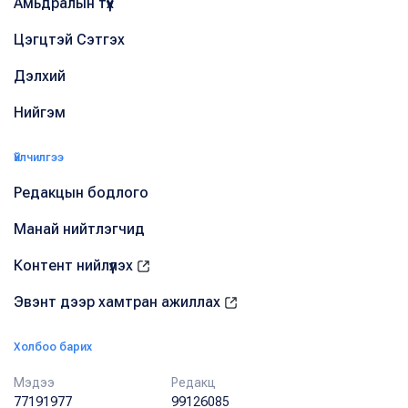
Амьдралын түүх
Цэгцтэй Сэтгэх
Дэлхий
Нийгэм
Үйлчилгээ
Редакцын бодлого
Манай нийтлэгчид
Контент нийлүүлэх
Эвэнт дээр хамтран ажиллах
Холбоо барих
Мэдээ
Редакц
77191977
99126085