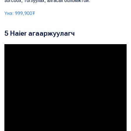
зогсоох, тоглуулах, алгасах боломжтой.
Үнэ: 999,900₮
5 Haier агааржуулагч