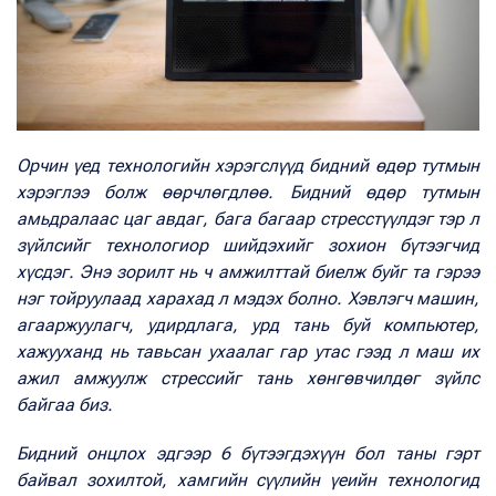
Орчин үед технологийн хэрэгслүүд бидний өдөр тутмын
хэрэглээ болж өөрчлөгдлөө. Бидний өдөр тутмын
амьдралаас цаг авдаг, бага багаар стресстүүлдэг тэр л
зүйлсийг технологиор шийдэхийг зохион бүтээгчид
хүсдэг. Энэ зорилт нь ч амжилттай биелж буйг та гэрээ
нэг тойруулаад харахад л мэдэх болно. Хэвлэгч машин,
агааржуулагч, удирдлага, урд тань буй компьютер,
хажууханд нь тавьсан ухаалаг гар утас гээд л маш их
ажил амжуулж стрессийг тань хөнгөвчилдөг зүйлс
байгаа биз.
Бидний онцлох эдгээр 6 бүтээгдэхүүн бол таны гэрт
байвал зохилтой, хамгийн сүүлийн үеийн технологид