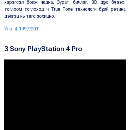
хэрэгсэл болж чадна. Зураг, бичлэг, 3D дүрс бүтээх,
тоглоом тоглоход ч True Tone технологи бүхий ретина
дэлгэц нь төгс зохицно.
Үнэ: 4,199,900₮
3 Sony PlayStation 4 Pro