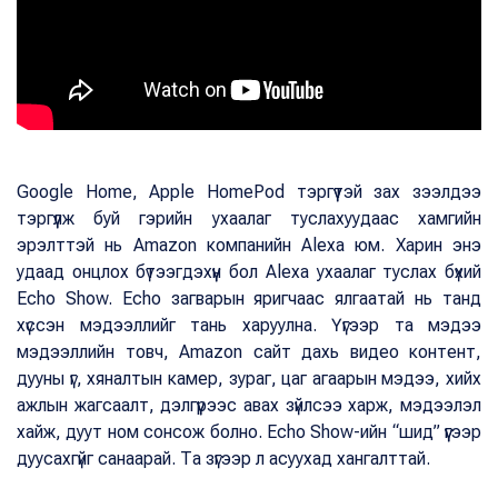
Google Home, Apple HomePod тэргүүтэй зах зээлдээ
тэргүүлж буй гэрийн ухаалаг туслахуудаас хамгийн
эрэлттэй нь Amazon компанийн Alexa юм. Харин энэ
удаад онцлох бүтээгдэхүүн бол Alexa ухаалаг туслах бүхий
Echo Show. Echo загварын яригчаас ялгаатай нь танд
хүссэн мэдээллийг тань харуулна. Үүгээр та мэдээ
мэдээллийн товч, Amazon сайт дахь видео контент,
дууны үг, хяналтын камер, зураг, цаг агаарын мэдээ, хийх
ажлын жагсаалт, дэлгүүрээс авах зүйлсээ харж, мэдээлэл
хайж, дуут ном сонсож болно. Echo Show-ийн “шид” үүгээр
дуусахгүйг санаарай. Та зүгээр л асуухад хангалттай.