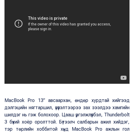
MacBook Pro 13” авсаархан, өндөр хурдтай хийгээд
дэлгэцийн нягтаршил, үзүүлэлтээрээ зах зээлдээ хамгийн
шилдэг нь гэж болохоор. Цааш үргэлжлүүлбэл, Thunderbolt
3 бүхий хоёр оролттой. Бүтээлч салбарын ажил хийдэг,
тэр төрлийн хоббитой хүнд MacBook Pro ажлын гол