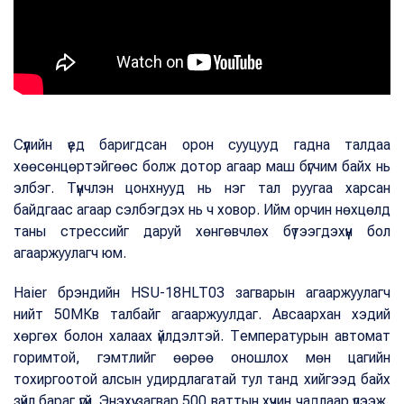
Сүүлийн үед баригдсан орон сууцууд гадна талдаа
хөөсөнцөртэйгөөс болж дотор агаар маш бүгчим байх нь
элбэг. Түүнчлэн цонхнууд нь нэг тал руугаа харсан
байдгаас агаар сэлбэгдэх нь ч ховор. Ийм орчин нөхцөлд
таны стрессийг даруй хөнгөвчлөх бүтээгдэхүүн бол
агааржуулагч юм.
Haier брэндийн HSU-18HLT03 загварын агааржуулагч
нийт 50МКв талбайг агааржуулдаг. Авсаархан хэдий
хөргөх болон халаах үйлдэлтэй. Температурын автомат
горимтой, гэмтлийг өөрөө оношлох мөн цагийн
тохиргоотой алсын удирдлагатай тул танд хийгээд байх
зүйл бараг үгүй. Энэхүү загвар 500 ваттын хүчин чадлаар үлээж,