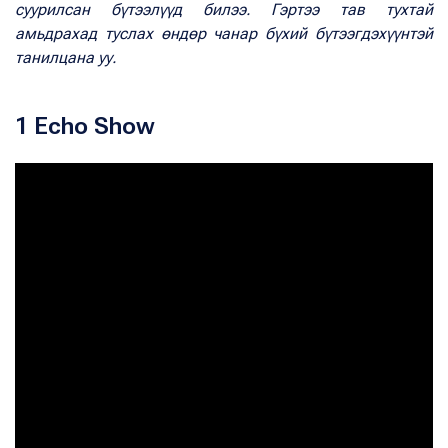
суурилсан бүтээлүүд билээ. Гэртээ тав тухтай
амьдрахад туслах өндөр чанар бүхий бүтээгдэхүүнтэй
танилцана уу.
1 Echo Show