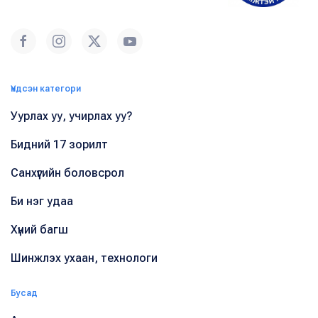
Үндсэн категори
Уурлах уу, учирлах уу?
Бидний 17 зорилт
Санхүүгийн боловсрол
Би нэг удаа
Хүний багш
Шинжлэх ухаан, технологи
Бусад