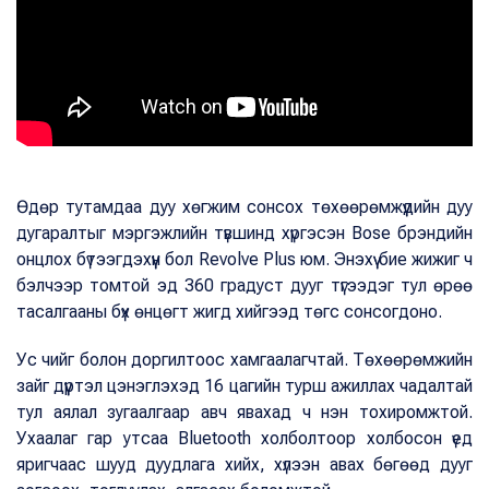
Өдөр тутамдаа дуу хөгжим сонсох төхөөрөмжүүдийн дуу
дугаралтыг мэргэжлийн түвшинд хүргэсэн Bose брэндийн
онцлох бүтээгдэхүүн бол Revolve Plus юм. Энэхүү бие жижиг ч
бэлчээр томтой эд 360 градуст дууг түгээдэг тул өрөө
тасалгааны бүх өнцөгт жигд хийгээд төгс сонсогдоно.
Ус чийг болон доргилтоос хамгаалагчтай. Төхөөрөмжийн
зайг дүүртэл цэнэглэхэд 16 цагийн турш ажиллах чадалтай
тул аялал зугаалгаар авч явахад ч нэн тохиромжтой.
Ухаалаг гар утсаа Bluetooth холболтоор холбосон үед
яригчаас шууд дуудлага хийх, хүлээн авах бөгөөд дууг