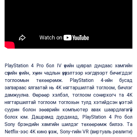
PlayStation 4 Pro бол IV үеийн цуврал дундаас хамгийн
сүүлийн үеийн, хүчин чадлын үзүүлэлтээр нэгдүгээрт бичигддэг
тоглоомын төхөөрөмж. PlayStation 4-ийн бусад
загвараас ялгаатай нь 4K нягтаршилтай тоглоом, бичлэг
дамжуулна. Өөрөөр хэлбэл, тоглоом сонирхогч та 4K
нягтаршилтай тоглоом тоглохын тулд хэтийдсэн үнэтэй
суурин болон зөөврийн компьютер авах шаардлагагүй
болох юм. Дашрамд дурдахад, PlayStation 4 Pro бол
Sony брэндийн хамгийн шилдэг төхөөрөмж билээ. Та
Netflix-ээс 4K кино үзэж, Sony-гийн VR (виртуаль реалити)