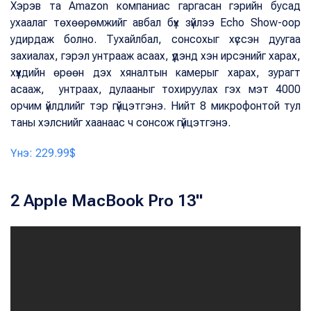
Хэрэв та Amazon компаниас гаргасан гэрийн бусад
ухаалаг төхөөрөмжийг авбал бүх зүйлээ Echo Show-оор
удирдаж болно. Тухайлбал, сонсохыг хүссэн дуугаа
захиалах, гэрэл унтрааж асаах, үүдэнд хэн ирсэнийг харах,
хүүхдийн өрөөн дэх хяналтын камерыг харах, зурагт
асааж, унтраах, дулааныг тохируулах гэх мэт 4000
орчим үйлдлийг тэр гүйцэтгэнэ. Нийт 8 микрофонтой тул
таны хэлснийг хаанаас ч сонсож гүйцэтгэнэ.
Үнэ: 229.99$
2 Apple MacBook Pro 13"