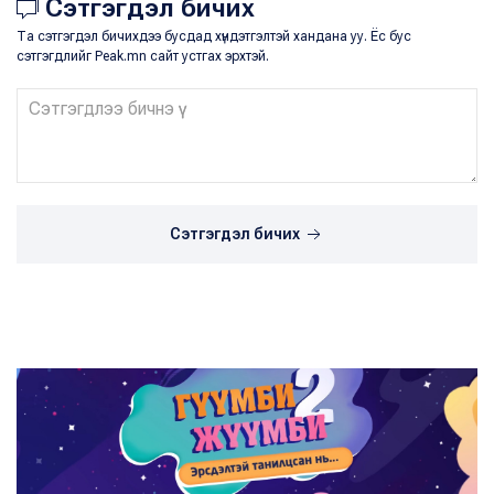
Сэтгэгдэл бичих
Та сэтгэгдэл бичихдээ бусдад хүндэтгэлтэй хандана уу. Ёс бус
сэтгэгдлийг Peak.mn сайт устгах эрхтэй.
Сэтгэгдэл бичих