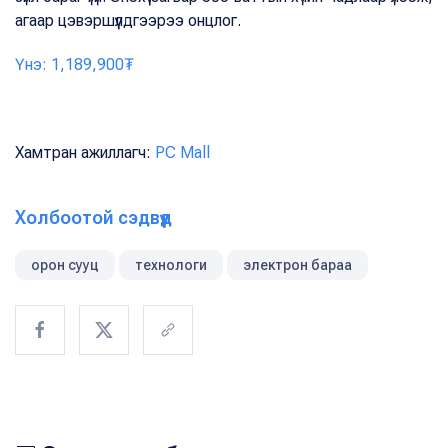
агаар цэвэршүүлдгээрээ онцлог.
Үнэ: 1,189,900₮
Хамтран ажиллагч:
PC Mall
Холбоотой сэдвүүд
орон сууц
технологи
электрон бараа