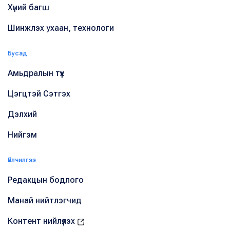
Хүний багш
Шинжлэх ухаан, технологи
Бусад
Амьдралын түүх
Цэгцтэй Сэтгэх
Дэлхий
Нийгэм
Үйлчилгээ
Редакцын бодлого
Манай нийтлэгчид
Контент нийлүүлэх