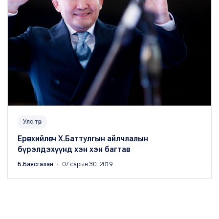
Улс төр
Ерөнхийлөгч Х.Баттулгын айлчлалын
бүрэлдэхүүнд хэн хэн багтав
Б.Баясгалан
・ 07 сарын 30, 2019