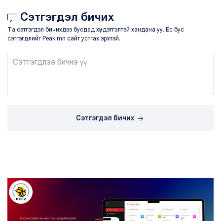
Сэтгэгдэл бичих
Та сэтгэгдэл бичихдээ бусдад хүндэтгэлтэй хандана уу. Ёс бус
сэтгэгдлийг Peak.mn сайт устгах эрхтэй.
Сэтгэгдэл бичих