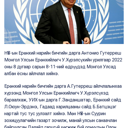
НҮБ-ын Ерөнхий нарийн бичгийн дарга Антонио Гутерреш
Монгол Улсын Ерөнхийлөгч У.Хүрэлсүхийн урилгаар 2022
оны 8 дугаар сарын 8-11-ний өдрүүдэд Монгол Улсад
албан ёсны айлчлал хийнэ.
Ерөнхий нарийн бичгийн дарга А.Гутерреш айлчлалынхаа
хүрээнд Монгол Улсын Ерөнхийлөгч У.Хүрэлсүхэд
бараалхаж, УИХ-ын дарга Г.Занданшатар, Ерөнхий сайд
Л.Оюун-Эрдэнэ, Гадаад харилцааны сайд Б.Батцэцэг
нартай тус тус уулзалт хийнэ. Мөн НҮБ-ын Суурин
зохицуулагчийн газарт зочилж, манай улсын санаачлан
байгуулсан Далайд гарцгүй хөгжиж буй орнуудын Олон