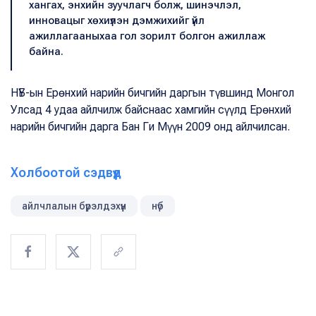
хангах, энхийн зуучлагч болж, шинэчлэл,
инновацыг хөхиүлэн дэмжихийг үйл
ажиллагааныхаа гол зорилт болгон ажиллаж
байна.
НҮБ-ын Ерөнхий нарийн бичгийн даргын түвшинд Монгол
Улсад 4 удаа айлчилж байснаас хамгийн сүүлд Ерөнхий
нарийн бичгийн дарга Бан Ги Мүүн 2009 онд айлчилсан.
Холбоотой сэдвүүд
айлчлалын бүрэлдэхүүн
нүб