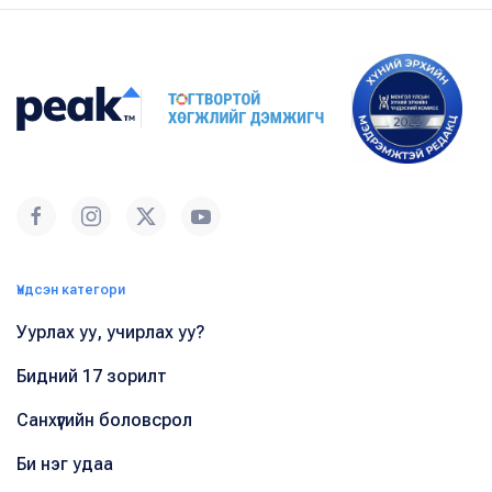
Үндсэн категори
Уурлах уу, учирлах уу?
Бидний 17 зорилт
Санхүүгийн боловсрол
Би нэг удаа