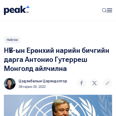
Нийгэм
НҮБ-ын Ерөнхий нарийн бичгийн
дарга Антонио Гутерреш
Монголд айлчилна
Цэдэнбалын Цэрэндолгор
08 сарын 03, 2022