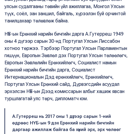
улсын судалгааны төвийн үйл ажиллагаа, Монгол Улсын
түүх, соёл, зан заншил, байгаль, хүрээлэн буй орчинтой
танилцахаар төлөвлөж байна.
НҮБ-ын Ерөнхий нарийн бичгийн дарга А.Гутерреш 1949
оны 4 дүгээр сарын 30-нд Португал Улсын Лиссабон
хотноо төржээ. Тэрбээр Португал Улсын Парламентын
гишүүн, Европын Зөвлөл дэх Португал Улсын төлөөлөгч,
Европын Зөвлөлийн Ерөнхийлөгч, Социалист намын
Ерөнхий нарийн бичгийн дарга, Социалист
Интернационалын Дэд ерөнхийлөгч, Ерөнхийлөгч,
Португал Улсын Ерөнхий сайд, Дүрвэгсдийн асуудал
эрхэлсэн НҮБ-ын Дээд комиссарын албыг хашиж явсан
туршлагатай улс төрч, дипломатч юм.
А.Гутерреш нь 2017 оны 1 дүгээр сарын 1-ний
өдрөөс НҮБ-ын 9 дэх Ерөнхий нарийн бичгийн
даргаар ажиллаж байгаа ба хүний эрх, эрх чөлөөг