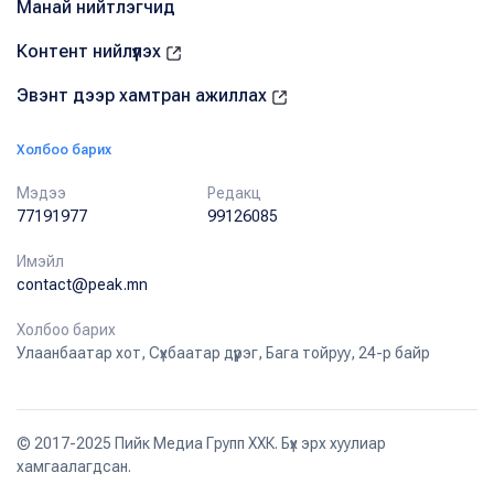
Манай нийтлэгчид
Контент нийлүүлэх
Эвэнт дээр хамтран ажиллах
Холбоо барих
Мэдээ
Редакц
77191977
99126085
Имэйл
contact@peak.mn
Холбоо барих
Улаанбаатар хот, Сүхбаатар дүүрэг, Бага тойруу, 24-р байр
© 2017-2025 Пийк Медиа Групп ХХК. Бүх эрх хуулиар
хамгаалагдсан.