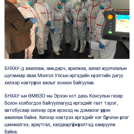
БНХАУ-д ажиллаж, амьдарч, арилжаа, аялал жуулчлалын
шугамаар яваа Монгол Улсын иргэдийн хүсэлтийн дагуу
хилээр нэвтрүүлэх ажлыг зохион байгуулав.
БНХАУ-ын ӨМӨЗО-ны Эрээн хот дахь Консулын газар
болон холбогдох байгууллагууд иргэдийг галт тэрэг,
автобусаар хилээр орж ирэхэд нь дэмжлэг үзүүлэн
ажиллаж байна. Хилээр нэвтрэх иргэдийг нэг бүрчлэн үзлэг
шинжилгээ, ариутгал, халдваргүйжүүлэлтэд хамруулж
байна.