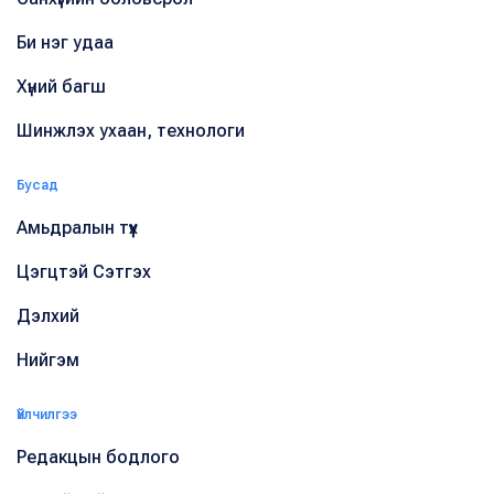
Би нэг удаа
Хүний багш
Шинжлэх ухаан, технологи
Бусад
Амьдралын түүх
Цэгцтэй Сэтгэх
Дэлхий
Нийгэм
Үйлчилгээ
Редакцын бодлого