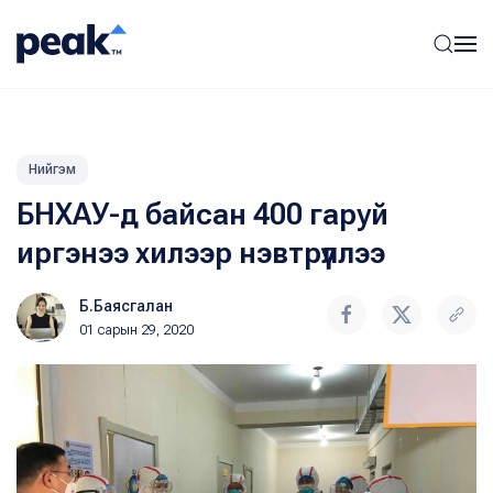
Нийгэм
БНХАУ-д байсан 400 гаруй
иргэнээ хилээр нэвтрүүллээ
Б.Баясгалан
01 сарын 29, 2020