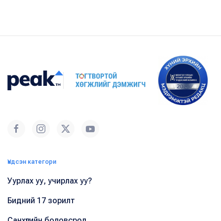
Үндсэн категори
Уурлах уу, учирлах уу?
Бидний 17 зорилт
Санхүүгийн боловсрол