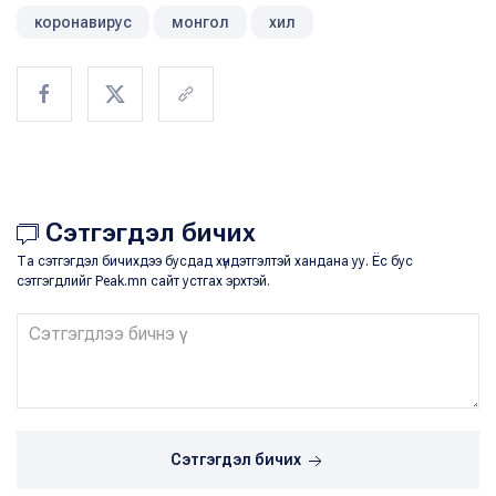
коронавирус
монгол
хил
Сэтгэгдэл бичих
Та сэтгэгдэл бичихдээ бусдад хүндэтгэлтэй хандана уу. Ёс бус
сэтгэгдлийг Peak.mn сайт устгах эрхтэй.
Сэтгэгдэл бичих