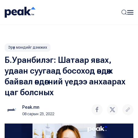
Эрүүл мэндийг дэмжих
Б.Уранбилэг: Шатаар явах,
удаан суугаад босоход өвдөж
байвал өвдөгний үедээ анхаарах
цаг болсных
Peak.mn
08 сарын 23, 2022