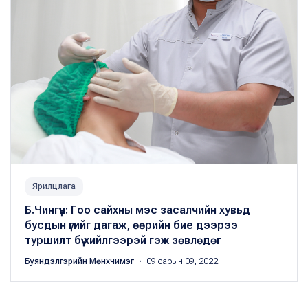
Ярилцлага
Б.Чингүн: Гоо сайхны мэс засалчийн хувьд
бусдын үгийг дагаж, өөрийн бие дээрээ
туршилт бүү хийлгээрэй гэж зөвлөдөг
Буяндэлгэрийн Мөнхчимэг
・ 09 сарын 09, 2022