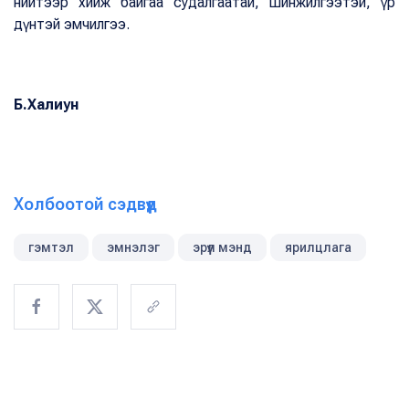
нийтээр хийж байгаа судалгаатай, шинжилгээтэй, үр
дүнтэй эмчилгээ.
Б.Халиун
Холбоотой сэдвүүд
гэмтэл
эмнэлэг
эрүүл мэнд
ярилцлага