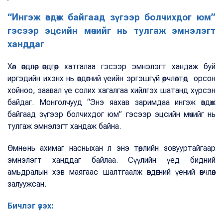
“Ингэж өвдөж байгаад зүгээр болчихдог юм”
гэсээр эцсийн мөчийг нь тулгаж эмнэлэгт
ханддаг
Хөл өвдлөө, өвдгөөр хатгалаа гэсээр эмнэлэгт хандаж буй
иргэдийн ихэнх нь өвдөгний үеийн эргэшгүй өөрчлөлтөд орсон
хойноо, заавал үе солих хагалгаа хийлгэх шатанд хүрсэн
байдаг. Монголчууд “Энэ яахав заримдаа ингэж өвдөж
байгаад зүгээр болчихдог юм” гэсээр эцсийн мөчийг нь
тулгаж эмнэлэгт хандаж байна.
Өмнө нь ахимаг насныхан л энэ төрлийн зовууртайгаар
эмнэлэгт ханддаг байлаа. Сүүлийн үед бидний
амьдралын хэв маягаас шалтгаалж өвдөгний үений өвчлөл
залуужсан.
Бичлэг үзэх: