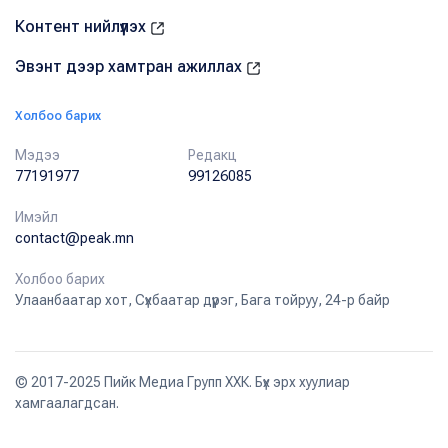
Контент нийлүүлэх
Эвэнт дээр хамтран ажиллах
Холбоо барих
Мэдээ
Редакц
77191977
99126085
Имэйл
contact@peak.mn
Холбоо барих
Улаанбаатар хот, Сүхбаатар дүүрэг, Бага тойруу, 24-р байр
© 2017-2025 Пийк Медиа Групп ХХК. Бүх эрх хуулиар
хамгаалагдсан.