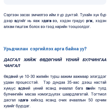
Сэргээн засах эмчилгээ ийм л үр дүнтэй. Тухайн хүн бүр
дээр өвдгийг нь яаж хөдөлгөх вэ, хэдэн градус өргөж, хэдэн
алхам гишгэж болох вэ гээд нарийн тооцоолдог.
Урьдчилан сэргийлэх арга байна уу?
ДАСГАЛ ХИЙЖ ӨВДӨГНИЙ ҮЕНИЙ БУЛЧИНГАА
ЧАНГАЛ
Өвдөгний үе 10-30 жилийн турш аажим аажмаар элэгддэг
удаан процесстэй. Тэр дундаа 35-аас дээш настай
хүмүүс өвдөгний үений ясанд ачаалал бага өгөхийн тулд
булчингийн масаа нэмэгдүүлэх шаардлагатай. Тогтмол
дасгал хөдөлгөөн хийхэд ясанд очих ачааллын 50 орчим
хувийг буурдаг.