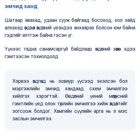
эмчид ханд
Шатаар явахад, удаан сууж байгаад босоход, хол зайд
алхахад өвдвөл өвдөгний үеэндээ анхаарах болсон юм байна
гэдгийг илтгэж байна гэсэн үг.
Үүнээс гадна санамсаргүй байдлаар өвдөгний зөөлөн эдээ
гэмтээсэн тохиолдолд
Хэрвээ өвдгөнд нь зовиур үүсээд эхэлсэн бол
мэргэжлийн эмчид хандаад схем эмчилгээ
хийлгэх хэрэгтэй. Өвдөгний үений мөгөөрсний
гэмтлийн үед олон төрлийн эмчилгээ хийж өвдөлтийг
зогсоож болдог. Хамгийн сүүлийн арга нь л мэс
заслын эмчилгээ.