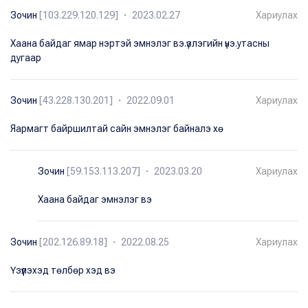
Зочин
[103.229.120.129] ・ 2023.02.27
Хариулах
Хаана байдаг ямар нэртэй эмнэлэг вэ.үзлэгийн үнэ.утасны
дугаар
Зочин
[43.228.130.201] ・ 2022.09.01
Хариулах
Яармагт байршилтай сайн эмнэлэг байналэ хө
Зочин
[59.153.113.207] ・ 2023.03.20
Хариулах
Хаана байдаг эмнэлэг вэ
Зочин
[202.126.89.18] ・ 2022.08.25
Хариулах
Үзүүлэхэд төлбөр хэд вэ