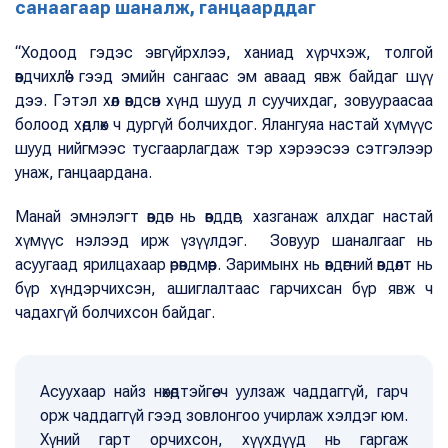
санаагаар шаналж, ганцаарддаг
“Ходоод гэдэс эвгүйрхлээ, ханиад хүрчхэж, толгой
өвдчихлөө” гээд эмийн сангаас эм аваад явж байдаг шүү
дээ. Гэтэл хөл өвдсөн хүнд шууд л суучихдаг, зовуураасаа
болоод хөдлөх ч дургүй болчихдог. Ялангуяа настай хүмүүс
шууд нийгмээс тусгаарлагдаж тэр хэрээсээ сэтгэлээр
унаж, ганцаардана.
Манай эмнэлэгт өвдөг нь өвддөг, хазганаж алхдаг настай
хүмүүс нэлээд ирж үзүүлдэг. Зовуур шаналгааг нь
асуугаад ярилцахаар өрөвдмөөр. Заримынх нь өвдөгний өвдөлт нь
бүр хүндэрчихсэн, ашиглалтаас гарчихсан бүр явж ч
чадахгүй болчихсон байдаг.
Асуухаар найз нөхөдтэйгөө ч уулзаж чаддаггүй, гарч
орж чаддаггүй гээд зовлонгоо учирлаж хэлдэг юм.
Хүний гарт орчихсон, хүүхдүүд нь гаргаж