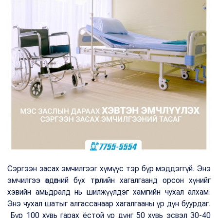
Сэргээн засах эмчилгээг хүмүүс тэр бүр мэддэггүй. Энэ
эмчилгээ өвдөгний бүх төрлийн хагалгаанд орсон хүнийг
хэвийн амьдралд нь шилжүүлдэг хамгийн чухал алхам.
Энэ чухал шатыг алгассанаар хагалгааны үр дүн буурдаг.
Бүр 100 хувь гарах ёстой үр дүнг 50 хувь эсвэл 30-40