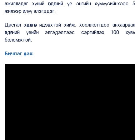
ажилладаг хүний өвдөгний үе энгийн хүмүүсийнхээс 5
жилээр илүү элэгддэг.
Дасгал хөдөлгөөн идэвхтэй хийж, хооллолтдоо анхаарвал
өвдөгний үеийн элгэдэлтээс сэргийлэх 100 хувь
боломжтой.
Бичлэг үзэх: