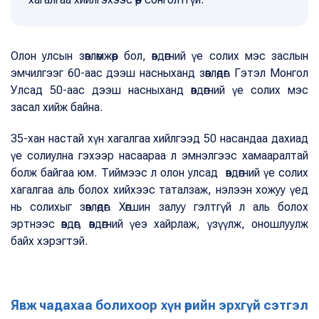
Олон улсын зөвлөмжөөр бол, өвдөгний үе солих мэс заслын
эмчилгээг 60-аас дээш насныханд зөвлөдөг. Гэтэл Монгол
Улсад 50-аас дээш насныханд өвдөгний үе солих мэс
засал хийж байна.
35-хан настай хүн хагалгаа хийлгээд 50 насандаа дахиад
үе солиулна гэхээр насаараа л эмнэлгээс хамааралтай
болж байгаа юм. Тиймээс л олон улсад өвдөгний үе солих
хагалгаа аль болох хийхээс таталзаж, нэлээн хожуу үед
нь солихыг зөвлөдөг. Хөгшин залуу гэлтгүй л аль болох
эртнээс өвдөг, өвдөгний үеэ хайрлаж, үзүүлж, оношлуулж
байх хэрэгтэй.
Явж чадахаа болихоор хүн өөрийн эрхгүй сэтгэл