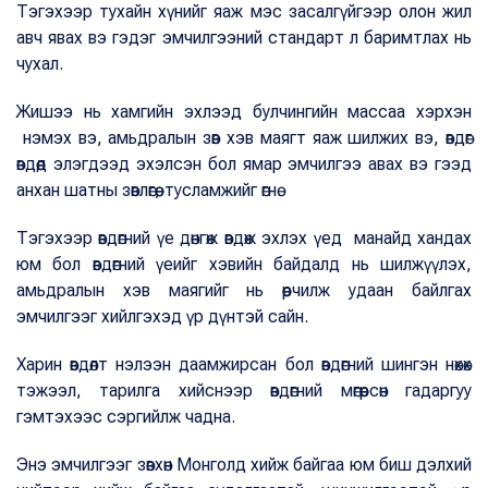
Тэгэхээр тухайн хүнийг яаж мэс засалгүйгээр олон жил
авч явах вэ гэдэг эмчилгээний стандарт л баримтлах нь
чухал.
Жишээ нь хамгийн эхлээд булчингийн массаа хэрхэн
нэмэх вэ, амьдралын зөв хэв маягт яаж шилжих вэ, өвдөг
өвдөөд элэгдээд эхэлсэн бол ямар эмчилгээ авах вэ гээд
анхан шатны зөвлөгөө, тусламжийг өгнө.
Тэгэхээр өвдөгний үе дөнгөж өвдөж эхлэх үед манайд хандах
юм бол өвдөгний үеийг хэвийн байдалд нь шилжүүлэх,
амьдралын хэв маягийг нь өөрчилж удаан байлгах
эмчилгээг хийлгэхэд үр дүнтэй сайн.
Харин өвдөлт нэлээн даамжирсан бол өвдөгний шингэн нөхөх
тэжээл, тарилга хийснээр өвдөгний мөгөөрсөн гадаргуу
гэмтэхээс сэргийлж чадна.
Энэ эмчилгээг зөвхөн Монголд хийж байгаа юм биш дэлхий