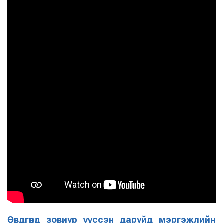
Өвдгөнд зовиур үүссэн даруйд мэргэжлийн