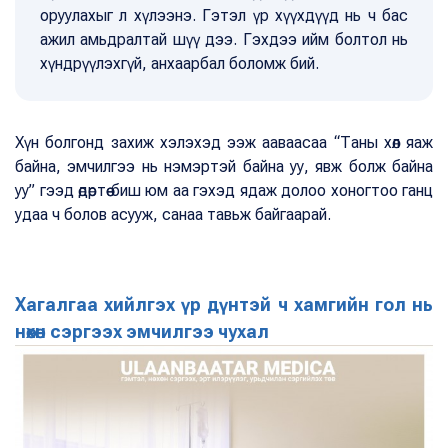
оруулахыг л хүлээнэ. Гэтэл үр хүүхдүүд нь ч бас
ажил амьдралтай шүү дээ. Гэхдээ ийм болтол нь
хүндрүүлэхгүй, анхаарбал боломж бий.
Хүн болгонд захиж хэлэхэд ээж ааваасаа “Таны хөл яаж
байна, эмчилгээ нь нэмэртэй байна уу, явж болж байна
уу” гээд өдөртөө биш юм аа гэхэд ядаж долоо хоногтоо ганц
удаа ч болов асууж, санаа тавьж байгаарай.
Хагалгаа хийлгэх үр дүнтэй ч хамгийн гол нь
нөхөн сэргээх эмчилгээ чухал