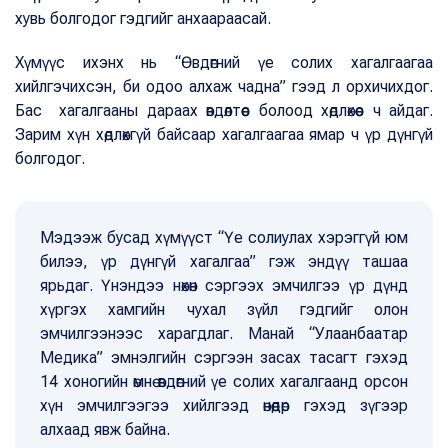
хувь болгодог гэдгийг анхаараасай.
Хүмүүс ихэнх нь “Өвдөгний үе солих хагалгаагаа
хийлгэчихсэн, би одоо алхаж чадна” гээд л орхичихдог.
Бас хагалгааны дараах өвдөлтөөс болоод хөдлөхөөс ч айдаг.
Зарим хүн хөдлөхгүй байсаар хагалгаагаа ямар ч үр дүнгүй
болгодог.
Мэдээж бусад хүмүүст “Үе солиулах хэрэггүй юм
билээ, үр дүнгүй хагалгаа” гэж эндүү ташаа
ярьдаг. Үнэндээ нөхөн сэргээх эмчилгээ үр дүнд
хүргэх хамгийн чухал зүйл гэдгийг олон
эмчилгээнээс харагдлаг. Манай “Улаанбаатар
Медика” эмнэлгийн сэргээн засах тасагт гэхэд
14 хоногийн өмнө өвдөгний үе солих хагалгаанд орсон
хүн эмчилгээгээ хийлгээд өнөөдөр гэхэд зүгээр
алхаад явж байна.