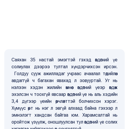
Саяхан 35 настай эмэгтэй гэхэд өвдөгний үе
солиулах дээрээ тултал хүндэрчихсэн ирсэн.
Голдуу сууж ажилладаг учраас ачаалал төдийлөн
авдаггүй ч багахан явахад л зовууртай. Уг нь
нэлээн хэдэн жилийн өмнөөс өвдөгний үеэр өвдөж
эхэлсэн ч тоохгүй явсаар өвдөгний үе нь аль хэдийн
3,4 дүгээр үеийн өөрчлөлттэй болчихсон хэрэг.
Хүмүүс өөрт нь нэг л эвгүй алхаад байна гэхээр л
эмнэлэгт хандсан байгаа юм. Харамсалтай нь
оройтож үзүүлж, оношлуулсан тул өвдөгний үе солих
хагалгаа хийлгэхээс өөр сонголтгүй.