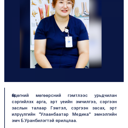
Өвдөгний мөгөөрсний гэмтлээс урьдчилан
сэргийлэх арга, эрт үеийн эмчилгээ, сэргээн
заслын талаар Гэмтэл, сэргээн засах, эрт
илрүүлгийн "Улаанбаатар Медика" эмнэлгийн
эмч Б.Уранбилэгтэй ярилцлаа.