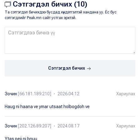
Сэтгэгдэл бичих (10)
Та сэтгэгдэл бичихдээ бусдад хүндэтгэлтэй хандана уу. Ёс бус
сэтгэгдлийг Peak.mn сайт устгах эрхтэй.
Сэтгэгдэл бичих
Зочин
[66.181.189.210] ・ 2026.04.12
Хариулах
Haug ni haana ve ymar utsaat holbogdoh ve
Зочин
[202.126.89.207] ・ 2024.08.17
Хариулах
Ytas peij ni bnuu