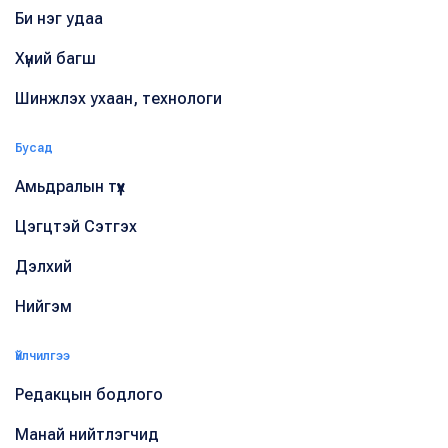
Би нэг удаа
Хүний багш
Шинжлэх ухаан, технологи
Бусад
Амьдралын түүх
Цэгцтэй Сэтгэх
Дэлхий
Нийгэм
Үйлчилгээ
Редакцын бодлого
Манай нийтлэгчид