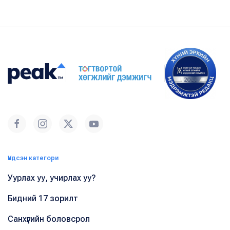
Үндсэн категори
Уурлах уу, учирлах уу?
Бидний 17 зорилт
Санхүүгийн боловсрол