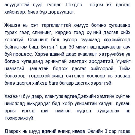
асуудалтай нүүр тулдаг. Гэхдээ огцом их дасгал
хийснээр, биеэ бүр дордуулдаг.
Жишээ нь хэт таргалалттай хүмүүс богино хугацаанд
турах гээд спиннинг, кардио гээд хүчний дасгал хийх
хэрэггүй. Спиннинг бол зүгээр суучхаад хөлөө жийгээд
байгаа юм биш. Бүтэн 1 цаг 30 минут өвдгөндөө ачаалал авч
буй процесс. Хэрэв өвдөгний даах ачааллыг хэтрүүлбэл үе
богино хугацаанд эрчимтэй элэгдэх эрсдэлтэй. Үүнийг
наанатай цаанатай бодож дасгал хийгээрэй. Тийм
болохоор тодорхой жинд очтолоо хоолоор нь хасаад
биеэ дасгал хийхэд бага багаар дасгах хэрэгтэй.
Хэзээ ч бүү даар, ялангуяа өвдгөөрөө. Дэлхийн хамгийн хүйтэн
нийслэлд амьдардаг бид хоёр улиралтай халуун, дулаан
орны иргэд шиг нимгэн нүцгэн хувцаслах нь
тохиромжгүй.
Даарах нь шууд өвдөгний өвчинд нөлөөлдөг. Өвлийн 3 сар гадаа