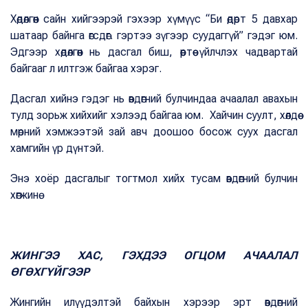
Хөдөлгөөн сайн хийгээрэй гэхээр хүмүүс “Би өдөрт 5 давхар
шатаар байнга өгсдөг. гэртээ зүгээр суудаггүй” гэдэг юм.
Эдгээр хөдөлгөөн нь дасгал биш, өөртөө үйлчлэх чадвартай
байгааг л илтгэж байгаа хэрэг.
Дасгал хийнэ гэдэг нь өвдөгний булчиндаа ачаалал авахын
тулд зорьж хийхийг хэлээд байгаа юм. Хайчин суулт, хөлдөө
мөрний хэмжээтэй зай авч доошоо босож суух дасгал
хамгийн үр дүнтэй.
Энэ хоёр дасгалыг тогтмол хийх тусам өвдөгний булчин
хөгжинө.
ЖИНГЭЭ ХАС, ГЭХДЭЭ ОГЦОМ АЧААЛАЛ
ӨГӨХГҮЙГЭЭР
Жингийн илүүдэлтэй байхын хэрээр эрт өвдөгний