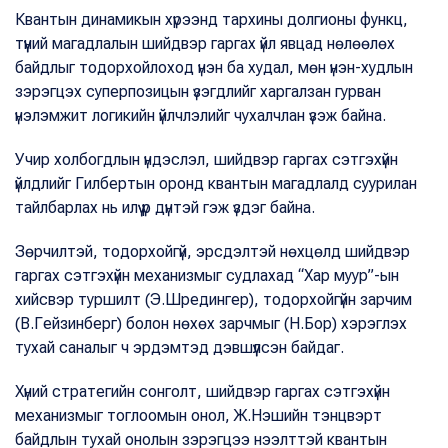
Квантын динамикын хүрээнд тархины долгионы функц,
түүний магадлалын шийдвэр гаргах үйл явцад нөлөөлөх
байдлыг тодорхойлоход үнэн ба худал, мөн үнэн-худлын
зэрэгцэх суперпозицын үзэгдлийг харгалзан гурван
үнэлэмжит логикийн үйлчлэлийг чухалчлан үзэж байна.
Учир холбогдлын үндэслэл, шийдвэр гаргах сэтгэхүйн
үйлдлийг Гилбертын оронд квантын магадлалд суурилан
тайлбарлах нь илүү үр дүнтэй гэж үздэг байна.
Зөрчилтэй, тодорхойгүй, эрсдэлтэй нөхцөлд шийдвэр
гаргах сэтгэхүйн механизмыг судлахад “Хар муур”-ын
хийсвэр туршилт (Э.Шредингер), тодорхойгүйн зарчим
(В.Гейзинберг) болон нөхөх зарчмыг (Н.Бор) хэрэглэх
тухай саналыг ч эрдэмтэд дэвшүүлсэн байдаг.
Хүний стратегийн сонголт, шийдвэр гаргах сэтгэхүйн
механизмыг тоглоомын онол, Ж.Нэшийн тэнцвэрт
байдлын тухай онолын зэрэгцээ нээлттэй квантын