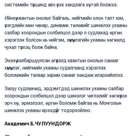
системийн түвшинд авч үзэх хандлага хүчтэй болжээ.
Ийнхүү квантын онолыг байгаль, нийгмийн олон талт юм,
үзэгдлийн мөн чанар, динамик төлөвийг шинжлэх ухааны
салбар хоорондын солбилцол дээр л судлахад өргөн
хэрэглэх болсон нь нийгэм, хүмүүнлэгийн ухааны хөгжилд
чухал түлхэц болж байна.
Энэхүү хялбаршуулсан өгүүлэлд квантын онолын санааг
хүмүүнлэг, нийгмийн ухааны судалгаанд хэрэглэх
боломжийн талаар зарим санааг хөндөж илэрхийллээ.
Залуу судлаачид, эрдэмтдэд шинжлэх ухааны салбар
хоорондын солбилцол дээр шинэлэг чиглэлийг хөгжүүлэх
эрч хүч, эрмэлзэл, өргөн боломж байгаа нь Монголын
шинжлэх ухааны ирээдүйг тодорхойлно.
Академич Б.ЧУЛУУНДОРЖ