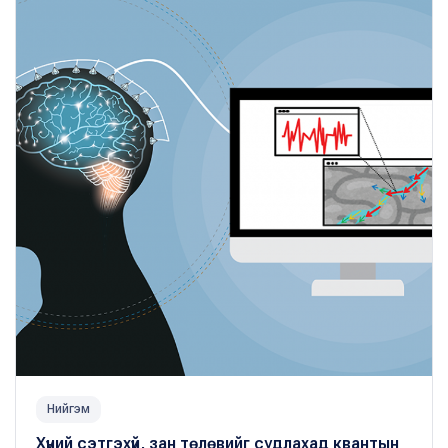
Нийгэм
Хүний сэтгэхүй, зан төлөвийг судлахад квантын