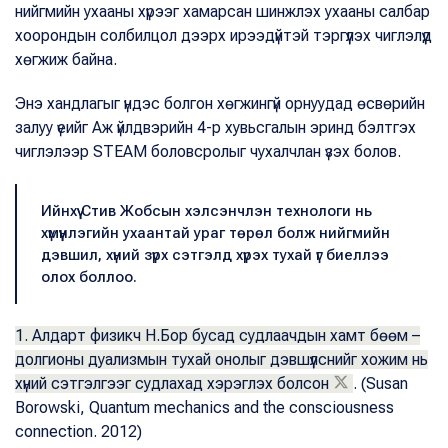
нийгмийн ухааны хүрээг хамарсан шинжлэх ухааны салбар
хоорондын солбилцол дээрх ирээдүйтэй тэргүүлэх чиглэлүүд
хөгжиж байна.
Энэ хандлагыг үндэс болгон хөгжингүй орнуудад өсвөрийн
залуу үеийг Аж үйлдвэрийн 4-р хувьсгалын эринд бэлтгэх
чиглэлээр STEAM боловсролыг чухалчлан үзэх болов.
Ийнхүү Стив Жобсын хэлсэнчлэн технологи нь
хүмүүнлэгийн ухаантай ураг төрөл болж нийгмийн
дэвшил, хүний зүрх сэтгэлд хүрэх тухай үг биеллээ
олох боллоо.
1. Алдарт физикч Н.Бор бусад судлаачдын хамт бөөм –
долгионы дуализмын тухай онолыг дэвшүүлснийг хожим нь
хүний сэтгэлгээг судлахад хэрэглэх болсон
. (Susan
Borowski, Quantum mechanics and the consciousness
connection. 2012)