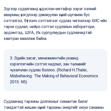
Эдгээр судалгаанд үндэслэн метафор зэрэг хэлний
өвөрмөц үзэгдлээр дамжуулан хүний шугаман бус
сэтгэлгээ, бүтээлч сэтгэлгээг судлах чиглэлээр ХИС-ийн
тархи судлал, нейро сэтгэл судлалын лаборатори,
эрдэмтэд, ШУА, Их сургуулиудын судлаачидтай
хамтран ажиллаж байна.
3. Эдийн засаг, менежментийн ухаанд
хэрэглэгчийн сэтгэл хөдлөл, зан төлөвийг
чухалчлан судлах боллоо. (Richard H.Thaler,
Misbehaving: The Making of Behavioral Economics
2015. N5)
Судлаачид тархины долгионыг семантик билэг
тэмдэгтэй жишин хүний тархины энергийг оюун санааны