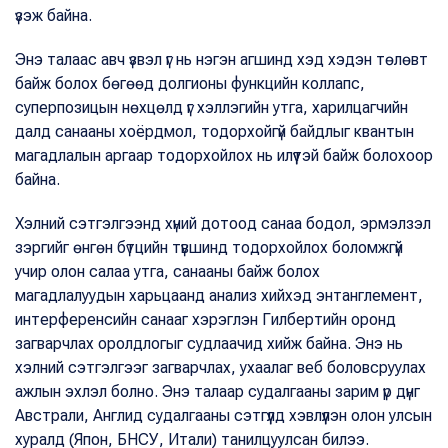
үзэж байна.
Энэ талаас авч үзвэл үг нь нэгэн агшинд хэд хэдэн төлөвт
байж болох бөгөөд долгионы функцийн коллапс,
суперпозицын нөхцөлд үг хэллэгийн утга, харилцагчийн
далд санааны хоёрдмол, тодорхойгүй байдлыг квантын
магадлалын аргаар тодорхойлох нь илүүтэй байж болохоор
байна.
Хэлний сэтгэлгээнд хүний дотоод санаа бодол, эрмэлзэл
зэргийг өнгөн бүтцийн түвшинд тодорхойлох боломжгүй
учир олон салаа утга, санааны байж болох
магадлалуудын харьцаанд анализ хийхэд энтанглемент,
интерференсийн санааг хэрэглэн Гилбертийн оронд
загварчлах оролдлогыг судлаачид хийж байна. Энэ нь
хэлний сэтгэлгээг загварчлах, ухаалаг веб боловсруулах
ажлын эхлэл болно. Энэ талаар судалгааны зарим үр дүнг
Австрали, Англид судалгааны сэтгүүлд хэвлүүлэн олон улсын
хуралд (Япон, БНСУ, Итали) танилцуулсан билээ.