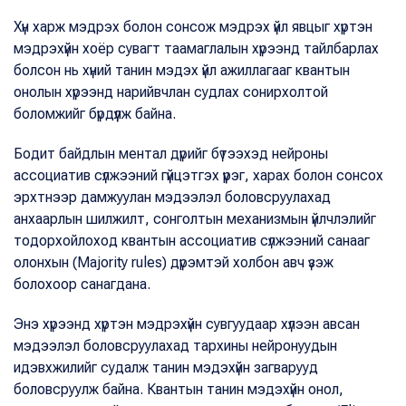
Хүн харж мэдрэх болон сонсож мэдрэх үйл явцыг хүртэн
мэдрэхүйн хоёр сувагт таамаглалын хүрээнд тайлбарлах
болсон нь хүний танин мэдэх үйл ажиллагааг квантын
онолын хүрээнд нарийвчлан судлах сонирхолтой
боломжийг бүрдүүлж байна.
Бодит байдлын ментал дүрийг бүтээхэд нейроны
ассоциатив сүлжээний гүйцэтгэх үүрэг, харах болон сонсох
эрхтнээр дамжуулан мэдээлэл боловсруулахад
анхаарлын шилжилт, сонголтын механизмын үйлчлэлийг
тодорхойлоход квантын ассоциатив сүлжээний санааг
олонхын (Majority rules) дүрэмтэй холбон авч үзэж
болохоор санагдана.
Энэ хүрээнд хүртэн мэдрэхүйн сувгуудаар хүлээн авсан
мэдээлэл боловсруулахад тархины нейронуудын
идэвхжилийг судалж танин мэдэхүйн загварууд
боловсруулж байна. Квантын танин мэдэхүйн онол,