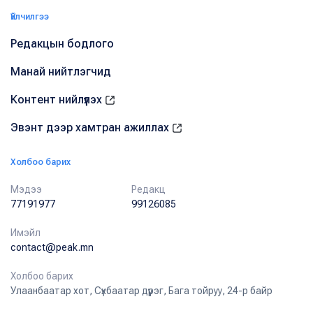
Үйлчилгээ
Редакцын бодлого
Манай нийтлэгчид
Контент нийлүүлэх
Эвэнт дээр хамтран ажиллах
Холбоо барих
Мэдээ
Редакц
77191977
99126085
Имэйл
contact@peak.mn
Холбоо барих
Улаанбаатар хот, Сүхбаатар дүүрэг, Бага тойруу, 24-р байр