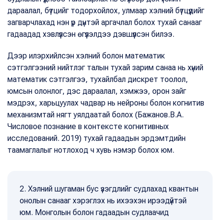
дараалал, бүтцийг тодорхойлох, улмаар хэлний бүтцүүдийг
загварчлахад нэн үр дүнтэй аргачлал болох тухай санааг
гадаадад хэвлүүлсэн өгүүлэлдээ дэвшүүлсэн билээ.
Дээр илэрхийлсэн хэлний болон математик
сэтгэлгээний нийтлэг талын тухай зарим санаа нь хүний
математик сэтгэлгээ, тухайлбал дискрет тоолол,
юмсын олонлог, дэс дараалал, хэмжээ, орон зайг
мэдрэх, харьцуулах чадвар нь нейроны болон когнитив
механизмтай нягт уялдаатай болох (Бажанов.В.А.
Числовое познание в контексте когнитивных
исследований. 2019) тухай гадаадын эрдэмтдийн
таамаглалыг нотлоход ч хувь нэмэр болох юм.
2. Хэлний шугаман бус үзэгдлийг судлахад квантын
онолын санааг хэрэглэх нь ихээхэн ирээдүйтэй
юм. Монголын болон гадаадын судлаачид