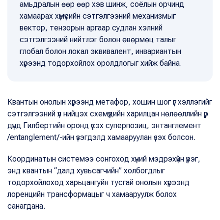
амьдралын өөр өөр хэв шинж, соёлын орчинд
хамаарах хүмүүсийн сэтгэлгээний механизмыг
вектор, тензорын аргаар судлан хэлний
сэтгэлгээний нийтлэг болон өвөрмөц талыг
глобал болон локал эквивалент, инвариантын
хүрээнд тодорхойлох оролдлогыг хийж байна.
Квантын онолын хүрээнд метафор, хошин шог үг хэллэгийг
сэтгэлгээний үл нийцэх схемүүдийн харилцан нөлөөллийн үр
дүнд Гилбертийн оронд үүсэх суперпозиц, энтанглемент
/entanglement/-ийн үзэгдэлд хамааруулан үзэх болсон.
Координатын системээ сонгоход хүний мэдрэхүйн үүрэг,
энд квантын “далд хувьсагчийн” холбогдлыг
тодорхойлоход харьцангуйн тусгай онолын хүрээнд
лоренцийн трансформацыг ч хамааруулж болох
санагдана.