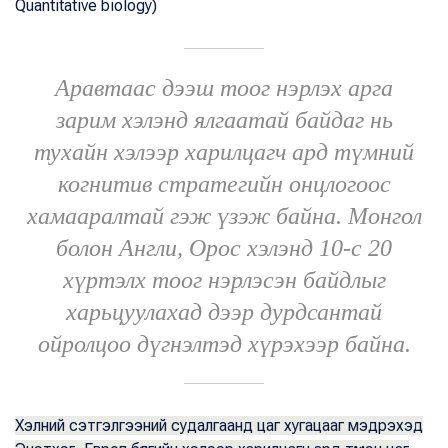
Quantitative biology)
Аравтаас дээш тоог нэрлэх арга
зарим хэлэнд ялгаатай байдаг нь
тухайн хэлээр харилцагч ард түмний
когнитив стратегийн онцлогоос
хамааралтай гэж үзэж байна. Монгол
болон Англи, Орос хэлэнд 10-с 20
хүртэлх тоог нэрлэсэн байдлыг
харьцуулахад дээр дурдсантай
ойролцоо дүгнэлтэд хүрэхээр байна.
Хэлний сэтгэлгээний судалгаанд цаг хугацааг мэдрэхэд