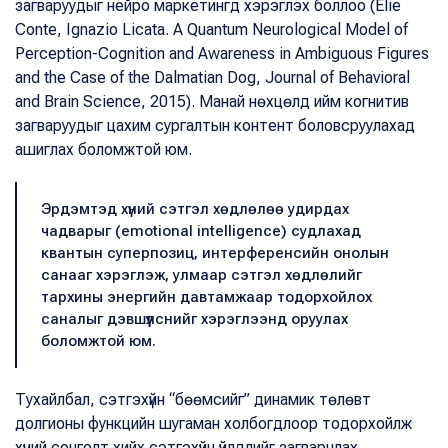
загваруудыг нейро маркетингд хэрэглэх боллоо (Elie
Conte, Ignazio Licata. A Quantum Neurological Model of
Perception-Cognition and Awareness in Ambiguous Figures
and the Case of the Dalmatian Dog, Journal of Behavioral
and Brain Science, 2015). Манай нөхцөлд ийм когнитив
загваруудыг цахим сургалтын контент боловсруулахад
ашиглах боломжтой юм.
Эрдэмтэд хүний сэтгэл хөдлөлөө удирдах
чадварыг (emotional intelligence) судлахад
квантын суперпозиц, интерференсийн онолын
санааг хэрэглэж, улмаар сэтгэл хөдлөлийг
тархины энергийн давтамжаар тодорхойлох
саналыг дэвшүүлснийг хэрэглээнд оруулах
боломжтой юм.
Тухайлбал, сэтгэхүйн “бөөмсийг” динамик төлөвт
долгионы функцийн шугаман холбогдлоор тодорхойлж
хүний сонголт хийх сэтгэхүйн үйлдлийг загварчлах