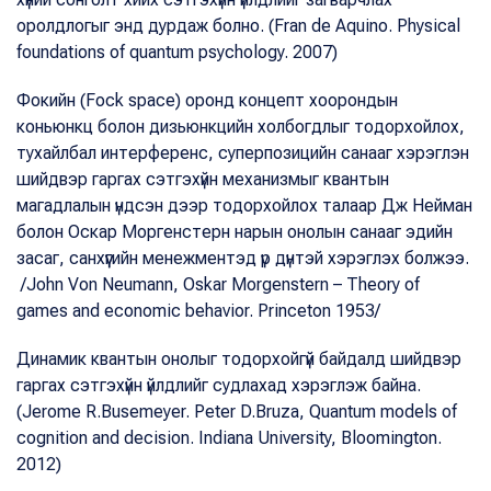
оролдлогыг энд дурдаж болно. (Fran de Aquino. Physical
foundations of quantum psychology. 2007)
Фокийн (Fock space) оронд концепт хоорондын
коньюнкц болон дизьюнкцийн холбогдлыг тодорхойлох,
тухайлбал интерференс, суперпозицийн санааг хэрэглэн
шийдвэр гаргах сэтгэхүйн механизмыг квантын
магадлалын үндсэн дээр тодорхойлох талаар Дж Нейман
болон Оскар Моргенстерн нарын онолын санааг эдийн
засаг, санхүүгийн менежментэд үр дүнтэй хэрэглэх болжээ.
/John Von Neumann, Oskar Morgenstern – Theory of
games and economic behavior. Princeton 1953/
Динамик квантын онолыг тодорхойгүй байдалд шийдвэр
гаргах сэтгэхүйн үйлдлийг судлахад хэрэглэж байна.
(Jerome R.Busemeyer. Peter D.Bruza, Quantum models of
cognition and decision. Indiana University, Bloomington.
2012)