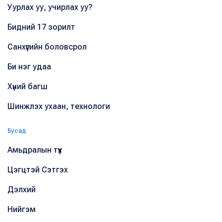
Уурлах уу, учирлах уу?
Бидний 17 зорилт
Санхүүгийн боловсрол
Би нэг удаа
Хүний багш
Шинжлэх ухаан, технологи
Бусад
Амьдралын түүх
Цэгцтэй Сэтгэх
Дэлхий
Нийгэм