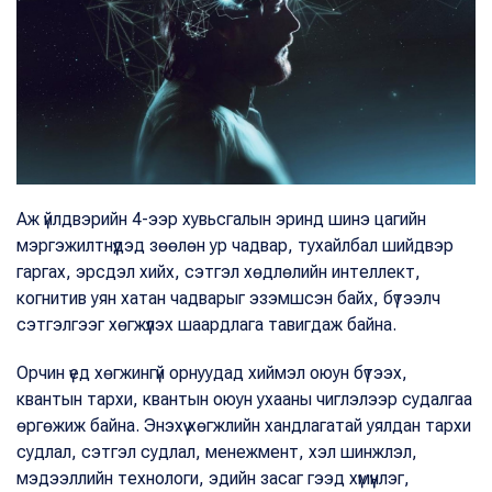
Аж үйлдвэрийн 4-ээр хувьсгалын эринд шинэ цагийн
мэргэжилтнүүдэд зөөлөн ур чадвар, тухайлбал шийдвэр
гаргах, эрсдэл хийх, сэтгэл хөдлөлийн интеллект,
когнитив уян хатан чадварыг эзэмшсэн байх, бүтээлч
сэтгэлгээг хөгжүүлэх шаардлага тавигдаж байна.
Орчин үед хөгжингүй орнуудад хиймэл оюун бүтээх,
квантын тархи, квантын оюун ухааны чиглэлээр судалгаа
өргөжиж байна. Энэхүү хөгжлийн хандлагатай уялдан тархи
судлал, сэтгэл судлал, менежмент, хэл шинжлэл,
мэдээллийн технологи, эдийн засаг гээд хүмүүнлэг,