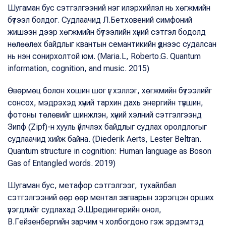
Шугаман бус сэтгэлгээний нэг илэрхийлэл нь хөгжмийн
бүтээл болдог. Судлаачид Л.Бетховений симфоний
жишээн дээр хөгжмийн бүтээлийн хүний сэтгэл бодолд
нөлөөлөх байдлыг квантын семантикийн үүднээс судалсан
нь нэн сонирхолтой юм. (Maria.L, Roberto.G. Quantum
information, cognition, and music. 2015)
Өвөрмөц болон хошин шог үг хэллэг, хөгжмийн бүтээлийг
сонсох, мэдрэхэд хүний тархин дахь энергийн түвшин,
фотоны төлөвийг шинжлэн, хүний хэлний сэтгэлгээнд
Зипф (Zipf)-н хууль үйлчлэх байдлыг судлах оролдлогыг
судлаачид хийж байна. (Diederik Aerts, Lester Beltran.
Quantum structure in cognition: Human language as Boson
Gas of Entangled words. 2019)
Шугаман бус, метафор сэтгэлгээг, тухайлбал
сэтгэлгээний өөр өөр ментал загварын зэрэгцэн орших
үзэгдлийг судлахад Э.Шредингерийн онол,
В.Гейзенбергийн зарчим ч холбогдоно гэж эрдэмтэд