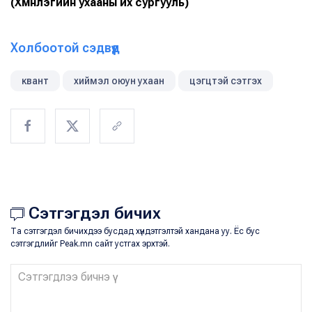
(Хүмүүнлэгийн ухааны их сургууль)
Холбоотой сэдвүүд
квант
хиймэл оюун ухаан
цэгцтэй сэтгэх
Сэтгэгдэл бичих
Та сэтгэгдэл бичихдээ бусдад хүндэтгэлтэй хандана уу. Ёс бус
сэтгэгдлийг Peak.mn сайт устгах эрхтэй.