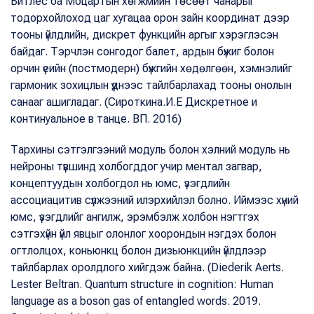
Битлес ба Моцартын хөгжмийн төсөөт чанарыг
тодорхойлоход цаг хугацаа орон зайн координат дээр
тооны үйлдлийн, дискрет функцийн аргыг хэрэглэсэн
байдаг. Тэрчлэн сонгодог балет, ардын бүжиг болон
орчин үеийн (постмодерн) бүжгийн хөдөлгөөн, хэмнэлийг
гармоник зохицлын үүднээс тайлбарлахад тооны онолын
санааг ашигладаг. (Сироткина.И.Е Дискретное и
континуальное в танце. ВП. 2016)
Тархины сэтгэлгээний модуль болон хэлний модуль нь
нейроны түвшинд холбогддог учир ментал загвар,
концептуудын холбогдол нь юмс, үзэгдлийн
ассоциацитив сүлжээний илэрхийлэл болно. Иймээс хүний
юмс, үзэгдлийг ангилж, эрэмбэлж холбон нэгтгэх
сэтгэхүйн үйл явцыг олонлог хоорондын нэгдэх болон
огтлолцох, коньюнкц болон дизьюнкцийн үйлдлээр
тайлбарлах оролдлого хийгдэж байна. (Diederik Aerts.
Lester Beltran. Quantum structure in cognition: Human
language as a boson gas of entangled words. 2019.