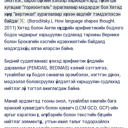
Энэтхэг, Европ бүлгийн хэлээр харилцагч ард түмэн цаг
хугацааг “горизонталь” зураглалаар мэдэрдэг бол Хятад
хүмүүс “вертикал” зураглалаар хүлээн авдгийг тэмдэглэсэн
байдаг
. (Boroditsky.L How language shapes thought.
2011) Хятад болон Англи хүүхдүүдийн арифметикийн бодлого
бодох чадварыг харьцуулан судлахад тархины Вернике
болон Брокагийн хэсгийн идэвхжилтийн байдалд
мэдэгдэхүйц ялгаа илэрсэн байна.
Бидний судалгаанаас үзэхэд арифметик үйлдлийн
дарааллыг (PEMDAS, BEDMAS) хэлний сэтгэлгээ,
тухайлбал хүн бодол санаагаа эрэмбэлэх, нэгтгэн дүгнэх,
мэдээлэл боловсруулах үйлдэлтэй харьцуулан судлахад
нийтлэг зүй тогтол ажиглагдаж байна.
Манай эрдэмтэд тооны онол, тухайлбал хамгийн бага
ерөнхий хуваагдагч болон хуваагч (LCM GCD, GCF)-ийн
аргыг хэрэглэн үг, өгүүлбэрийн болон текстийн бүтцийн
нийтлэг элементүүд, утгын ижил талыг тодорхойлох