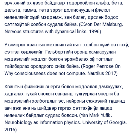
эрч хүчний эх үүсвэр байдлаар тодорхойлон альфа, бета,
дельта, гамма, тета зэрэг долгионуудын үйлчлэл
нөлөөллийг хүний мэдрэмж, зөн билэг, дүрслэн бодох
сэтгэхүйтэй холбон судалж байна. (C.Von Der Malsburg.
Nervous structures with dynamical links. 1996)
Ухамсрыг квантын механиктай нягт холбон хүний сэтгэхүй,
сэтгэл хөдлөлийг Гильбертийн оронд хамааруулан
мэдээллийг мэдлэг болгон эрэмбэлэх зүй тогтлыг
тайлбарлах оролдлого хийж байна. (Roger Penrose On
Why consciousness does not compute. Nautilus 2017)
Квантын физикийн энерги болон мэдээлэл дамжуулах,
хадгалах тухай онолын санаанд тулгуурлан энерги ба
мэдээллийн холбогдлыг эс, нейроны сүлжээний түвшинд
авч үзэж энэ нь шийдвэр гаргах сэтгэхүйн үйл явцад
нөлөөлөх байдлыг судлах болсон. (Yan Mark Yufik.
Neurobiology as information physics. University of Georgia.
2016)