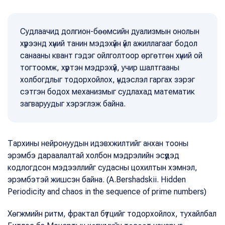
Судлаачид долгион-бөөмсийн дуализмын онолын
хүрээнд хүний танин мэдэхүйн үйл ажиллагааг бодол
санааны квант гэдэг ойлголтоор өргөтгөн хүний ой
тогтоомж, хүртэн мэдрэхүй, учир шалтгааны
холбогдлыг тодорхойлох, үндэслэл гаргах зэрэг
сэтгэн бодох механизмыг судлахад математик
загваруудыг хэрэглэж байна.
Тархины нейронуудын идэвхжилтийг анхан тооны
эрэмбэ дараалалтай холбон мэдрэлийн эсүүдэд
кодлогдсон мэдээллийг судасны цохилтын хэмнэл,
эрэмбэтэй жишсэн байна. (A.Bershadskii. Hidden
Periodicity and chaos in the sequence of prime numbers)
Хөгжмийн ритм, фрактал бүтцийг тодорхойлох, тухайлбал