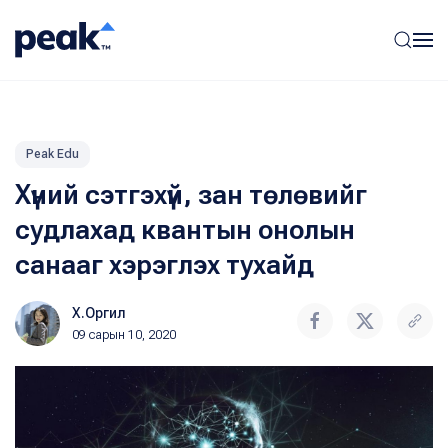
Peak Edu
Хүний сэтгэхүй, зан төлөвийг
судлахад квантын онолын
санааг хэрэглэх тухайд
Х.Оргил
09 сарын 10, 2020