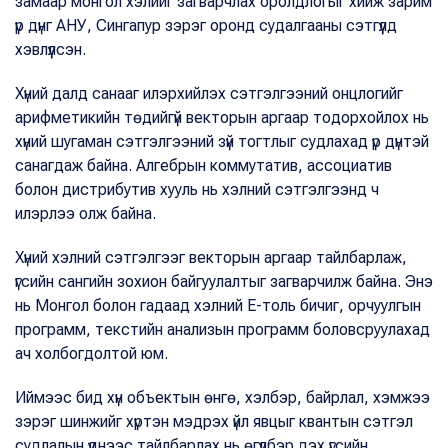
замаар монгол хэлийг загварчлах оролдлогыг хийж зарим
үр дүнг АНУ, Сингапур зэрэг оронд судалгааны сэтгүүлд
хэвлүүлсэн.
Хүний далд санааг илэрхийлэх сэтгэлгээний онцлогийг
арифметикийн төдийгүй векторын аргаар тодорхойлох нь
хүний шугаман сэтгэлгээний зүй тогтлыг судлахад үр дүнтэй
санагдаж байна. Алгебрын коммутатив, ассоциатив
болон дистрибутив хууль нь хэлний сэтгэлгээнд ч
илэрлээ олж байна.
Хүний хэлний сэтгэлгээг векторын аргаар тайлбарлаж,
үгсийн сангийн зохион байгуулалтыг загварчилж байна. Энэ
нь Монгол болон гадаад хэлний Е-толь бичиг, орчуулгын
программ, текстийн анализын программ боловсруулахад
ач холбогдолтой юм.
Иймээс бид хүн объектын өнгө, хэлбэр, байрлал, хэмжээ
зэрэг шинжийг хүртэн мэдрэх үйл явцыг квантын сэтгэл
судлалын үүднээс тайлбарлах нь өгүүлбэр дэх үгсийн