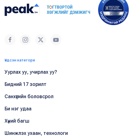
Үндсэн категори
Уурлах уу, учирлах уу?
Бидний 17 зорилт
Санхүүгийн боловсрол
Би нэг удаа
Хүний багш
Шинжлэх ухаан, технологи