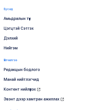
Бусад
Амьдралын түүх
Цэгцтэй Сэтгэх
Дэлхий
Нийгэм
Үйлчилгээ
Редакцын бодлого
Манай нийтлэгчид
Контент нийлүүлэх
Эвэнт дээр хамтран ажиллах