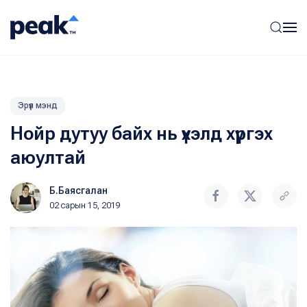
Эрүүл мэнд
Нойр дутуу байх нь үхэлд хүргэх
аюултай
Б.Баясгалан
02 сарын 15, 2019