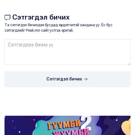
Сэтгэгдэл бичих
Та сэтгэгдэл бичихдээ бусдад хүндэтгэлтэй хандана уу. Ёс бус
сэтгэгдлийг Peak.mn сайт устгах эрхтэй.
Сэтгэгдэл бичих