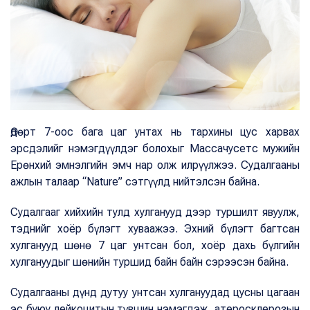
Өдөрт 7-оос бага цаг унтах нь тархины цус харвах
эрсдэлийг нэмэгдүүлдэг болохыг Массачусетс мужийн
Ерөнхий эмнэлгийн эмч нар олж илрүүлжээ. Судалгааны
ажлын талаар “Nature” сэтгүүлд нийтэлсэн байна.
Судалгааг хийхийн тулд хулганууд дээр туршилт явуулж,
тэднийг хоёр бүлэгт хуваажээ. Эхний бүлэгт багтсан
хулганууд шөнө 7 цаг унтсан бол, хоёр дахь бүлгийн
хулгануудыг шөнийн туршид байн байн сэрээсэн байна.
Судалгааны дүнд дутуу унтсан хулгануудад цусны цагаан
эс буюу лейкоцитын түвшин нэмэгдэж, атеросклерозын