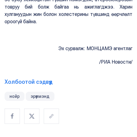
товруу бий болж байгаа нь ажиглагджээ. Харин
хулгануудын жин болон холестерины түвшинд өөрчлөлт
ороогүй байна.
Эх сурвалж: МОНЦАМЭ агентлаг
/РИА Новости/
Холбоотой сэдвүүд
нойр
эрүүлмэнд