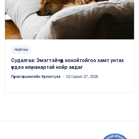
Нийгэм
Судалгаа: Эмэгтэйчүүд нохойтойгоо хамт унтах
үедээ илүү чанартай нойр авдаг
Пүрэвтүвшингийн Хүслэнтуяа
・ 02 сарын 27, 2026