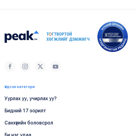
Үндсэн категори
Уурлах уу, учирлах уу?
Бидний 17 зорилт
Санхүүгийн боловсрол
Би нэг удаа