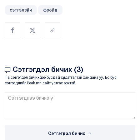
сэтгэлзүйч
фройд
Сэтгэгдэл бичих (3)
Та сэтгэгдэл бичихдээ бусдад хүндэтгэлтэй хандана уу. Ёс бус
сэтгэгдлийг Peak.mn сайт устгах эрхтэй.
Сэтгэгдэл бичих