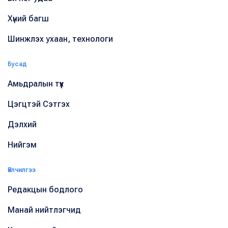
Хүний багш
Шинжлэх ухаан, технологи
Бусад
Амьдралын түүх
Цэгцтэй Сэтгэх
Дэлхий
Нийгэм
Үйлчилгээ
Редакцын бодлого
Манай нийтлэгчид