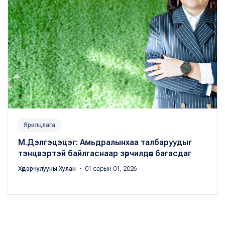
Ярилцлага
М.Дэлгэцэцэг: Амьдралынхаа талбаруудыг
тэнцвэртэй байлгаснаар зөрчилдөөн багасдаг
Хүдэрчулууны Хулан
・ 01 сарын 01, 2026