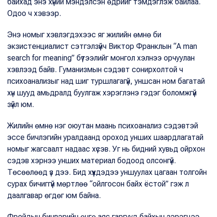
байхад энэ хүний мэндэлсэн өдрийг тэмдэглэж байлаа.
Одоо ч хэвээр.
Энэ номыг хэвлэгдэхээс яг жилийн өмнө би
экзистенциалист сэтгэлзүйч Виктор Франклын “A man
search for meaning” бүтээлийг монгол хэлнээ орчуулан
хэвлээд байв. Гуманизмын сэдэвт сонирхолтой ч
психоанализыг над шиг туршлагагүй, уншсан ном багатай
хүн шууд амьдралд буулгаж хэрэглэнэ гэдэг боломжгүй
зүйл юм.
Жилийн өмнө нэг оюутан маань психоанализ сэдэвтэй
эссе бичлэгийн уралдаанд ороход унших шаардлагатай
номыг жагсаалт надаас хүсэв. Уг нь бидний хувьд ойрхон
сэдэв хэрнээ унших материал бодоод олсонгүй.
Төсөөлөөд үз дээ. Бид хүүхдэдээ уншуулах цагаан толгойн
сурах бичиггүй мөртлөө “ойлгосон байх ёстой” гэж л
даалгавар өгдөг юм байна.
Фройдын бичвэрийн өнгө аяс гаргууд байхын зэрэгцээ