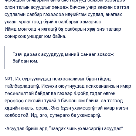
олон талын асуудлыг хөндөж бичсэн учир зөвхөн сэтгэл
судлалын салбар гэхээсээ илүү нийгэм судлал, анагаах
ухаан, урлаг гээд бүхий л салбарыг хамарчээ.
Иймд монголд ч ялгаагүй бүх салбарын хүмүүс энэ талаар
сонирхож уншдаг юм байна.
Гэвч дараах асуудлууд миний санааг зовоож
байсан юм.
№1. Их сургуулиудад психоанализыг бүрэн гүйцэд
тайлбарладаггүй. Ихэнхи оюутнуудад психоанализын ямар
төсөөлөлтэй байдаг вэ гэхээр Фройд гэдэг өвгөн
ерөөсөө сексийн тухай л бичсэн юм байна, за тэгээд
хүүхдийн аналь, ораль. Энэ бүхэн ухамсаргүйтэй ямар нэгэн
холбоотой. Ид, эго, суперэго ба ухамсаргүй.
-Асуудал бүрийн ард “наадах чинь ухамсаргүйн асуудал”.