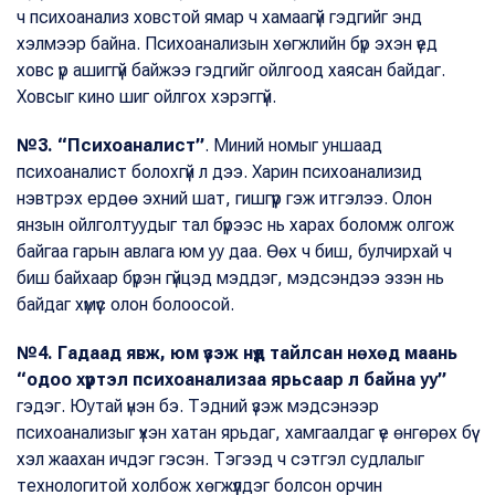
ч психоанализ ховстой ямар ч хамаагүй гэдгийг энд
хэлмээр байна. Психоанализын хөгжлийн бүр эхэн үед
ховс үр ашиггүй байжээ гэдгийг ойлгоод хаясан байдаг.
Ховсыг кино шиг ойлгох хэрэггүй.
№3. “Психоаналист”
. Миний номыг уншаад
психоаналист болохгүй л дээ. Харин психоанализид
нэвтрэх ердөө эхний шат, гишгүүр гэж итгэлээ. Олон
янзын ойлголтуудыг тал бүрээс нь харах боломж олгож
байгаа гарын авлага юм уу даа. Өөх ч биш, булчирхай ч
биш байхаар бүрэн гүйцэд мэддэг, мэдсэндээ эзэн нь
байдаг хүмүүс олон болоосой.
№4. Гадаад явж, юм үзэж нүд тайлсан нөхөд маань
“одоо хүртэл психоанализаа ярьсаар л байна уу”
гэдэг. Юутай үнэн бэ. Тэдний үзэж мэдсэнээр
психоанализыг үхэн хатан ярьдаг, хамгаалдаг үе өнгөрөх бүү
хэл жаахан ичдэг гэсэн. Тэгээд ч сэтгэл судлалыг
технологитой холбож хөгжүүлдэг болсон орчин