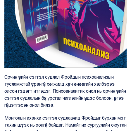
Орчин үеийн сэтгэл судлал Фройдын психоанализын
тусламжтай үсрэнгүй хөгжилд хүрч өнөөгийн хэлбэрээ
олсон гэдэгт итгэдэг. Психоаналитик онол нь орчин үеийн
сэтгэл судлалын бүх урсгал чиглэлийн үндэс болсон, үүргээ
гүйцэтгэсэн онол билээ.
Монголын ихэнхи сэтгэл судлаачид Фройдыг бурхан мэт
тахин шүтэх нь холгүй байдаг. Намайг их сургуулийн оюутан