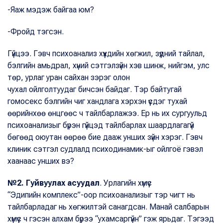
-Яаж мэдэж байгаа юм?
-Фройд тэгсэн.
Гүйцээ. Гэвч психоанализ хүүхдийн хөгжил, зүүдний тайлал,
бэлгийн амьдрал, хүний сэтгэлзүйн хэв шинж, нийгэм, улс
төр, урлаг уран сайхан зэрэг олон
чухал ойлголтуудаг бичсэн байдаг. Тэр байтугай
гомосекс бэлгийн чиг хандлага хэрхэн үүсдэг тухай
өөрийнхөө өнцгөөс ч тайлбарлажээ. Ер нь их сургуульд
психоанализыг бүрэн гүйцэд тайлбарлах шаардлагагүй
бөгөөд оюутан өөрөө бие дааж унших зүйн хэрэг. Гэвч
клиник сэтгэл судлалд психодинамик-ыг ойлгоё гэвэл
хаанаас унших вэ?
№2. Гуйвуулах асуудал
. Урлагийн хүмүүс
“Эдипийн комплекс”-оор психоанализыг тэр чигт нь
тайлбарладаг нь хөгжилтэй санагдсан. Манай салбарын
хүмүүс ч гэсэн алхам бүрээ “ухамсаргүйн” гэж ярьдаг. Тэгээд