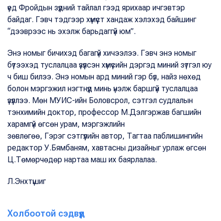
үед Фройдын зүүдний тайлал гээд ярихаар ичгэвтэр
байдаг. Гэвч тэдгээр хүмүүст хандаж хэлэхэд байшинг
“дээврээс нь эхэлж барьдаггүй юм”.
Энэ номыг бичихэд багагүй хичээлээ. Гэвч энэ номыг
бүтээхэд туслалцаа үзүүлсэн хүмүүсийн дэргэд миний зүтгэл юу
ч биш билээ. Энэ номын ард миний гэр бүл, найз нөхөд
болон мэргэжил нэгтнүүд минь үнэлж баршгүй туслалцаа
үзүүллээ. Мөн МУИС-ийн Боловсрол, сэтгэл судлалын
тэнхимийн доктор, профессор М.Дэлгэржав багшийн
харамгүй өгсөн урам, мэргэжлийн
зөвлөгөө, Гэрэг сэтгүүлийн автор, Тагтаа паблишингийн
редактор У.Бямбаням, хавтасны дизайныг урлаж өгсөн
Ц.Төмөрчөдөр нартаа маш их баярлалаа.
Л.Энхтүшиг
Холбоотой сэдвүүд