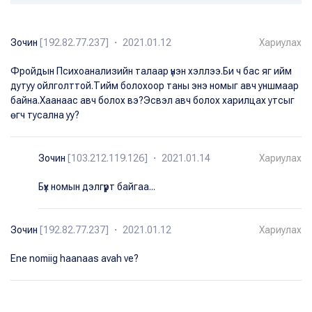
Зочин
[192.82.77.237] ・ 2021.01.12
Хариулах
Фройдын Психоанализийн талаар үнэн хэллээ.Би ч бас яг ийм
дутуу ойлголттой.Тийм болохоор таны энэ номыг авч уншмаар
байна.Хаанаас авч болох вэ?Эсвэл авч болох харилцах утсыг
өгч тусална уу?
Зочин
[103.212.119.126] ・ 2021.01.14
Хариулах
Бүх номын дэлгүүрт байгаа...
Зочин
[192.82.77.237] ・ 2021.01.12
Хариулах
Ene nomiig haanaas avah ve?