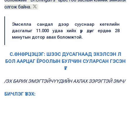
олгож байна.
Эмселла сандал дээр сууснаар кегелийн
дасгалыг 11.000 удаа хийх үр дүнг ердөө 28
минутын дотор авах боломжтой.
С.ӨНӨРЦЭЦЭГ: ШЭЭС ДУСАГНААД ЭХЭЛСЭН Л
БОЛ ААРЦАГ ЁРООЛЫН БУЛЧИН СУЛАРСАН ГЭСЭН
ҮГ
/ЭХ БАРИХ ЭМЭГТЭЙЧҮҮДИЙН АХЛАХ ЗЭРЭГТЭЙ ЭМЧ/
БИЧЛЭГ ҮЗЭХ: