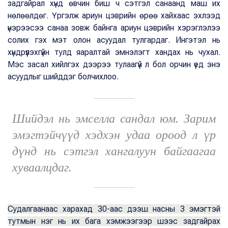
задгайрал хүнд өвчин биш ч сэтгэл санаанд маш их
нөлөөлдөг. Үргэлж ариун цэврийн өрөө хайхаас эхлээд
үнэрээсээ санаа зовж байнга ариун цэврийн хэрэглэлээ
солих гэх мэт олон асуудал тулгардаг. Ингэтэл нь
хүндрүүлэхгүйн тулд яаралтай эмнэлэгт хандах нь чухал.
Мэс засал хийлгэх дээрээ тулаагүй л бол орчин үед энэ
асуудлыг шийддэг болчихлоо.
Шийдэл нь эмселла сандал юм. Зарим
эмэгтэйчүүд хэдхэн удаа ороод л үр
дүнд нь сэтгэл хангалуун байгаагаа
хуваалцдаг.
Судалгаанаас харахад 30-аас дээш насны 3 эмэгтэй
тутмын нэг нь их бага хэмжээгээр шээс задгайрах