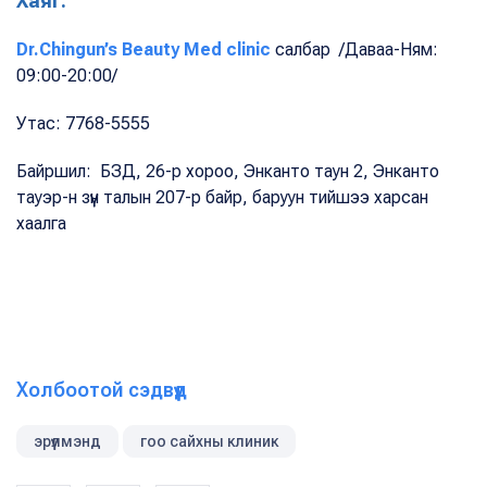
Хаяг:
Dr.Chingun’s Beauty Med clinic
салбар /Даваа-Ням:
09:00-20:00/
Утас: 7768-5555
Байршил: БЗД, 26-р хороо, Энканто таун 2, Энканто
тауэр-н зүүн талын 207-р байр, баруун тийшээ харсан
хаалга
Холбоотой сэдвүүд
эрүүлмэнд
гоо сайхны клиник