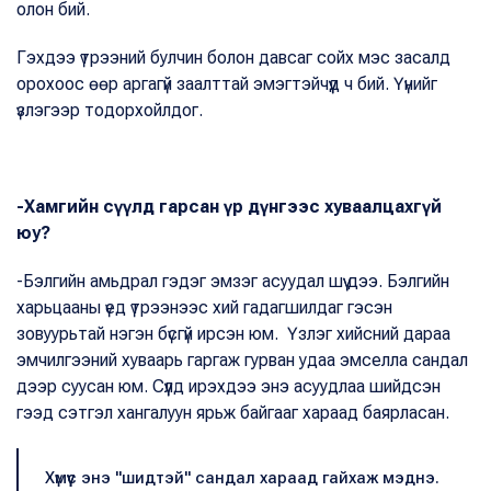
олон бий.
Гэхдээ үтрээний булчин болон давсаг сойх мэс засалд
орохоос өөр аргагүй заалттай эмэгтэйчүүд ч бий. Үүнийг
үзлэгээр тодорхойлдог.
-Хамгийн сүүлд гарсан үр дүнгээс хуваалцахгүй
юу?
-Бэлгийн амьдрал гэдэг эмзэг асуудал шүү дээ. Бэлгийн
харьцааны үед үтрээнээс хий гадагшилдаг гэсэн
зовуурьтай нэгэн бүсгүй ирсэн юм. Үзлэг хийсний дараа
эмчилгээний хуваарь гаргаж гурван удаа эмселла сандал
дээр суусан юм. Сүүлд ирэхдээ энэ асуудлаа шийдсэн
гээд сэтгэл хангалуун ярьж байгааг хараад баярласан.
Хүмүүс энэ "шидтэй" сандал хараад гайхаж мэднэ.