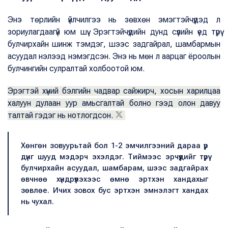
Энэ төрлийн үйлчилгээ нь зөвхөн эмэгтэйчүүдэд л
зориулагдаагүй юм шүү. Эрэгтэйчүүдийн дунд сүүлийн үед түрүү
булчирхайн шинж тэмдэг, шээс задгайрал, шамбармын
асуудал нэлээд нэмэгдсэн. Энэ нь мөн л аарцаг ёроолын
булчингийн сулралтай холбоотой юм.
Эрэгтэй хүний бэлгийн чадвар сайжирч, хосын харилцаа
халуун дулаан уур амьсгалтай болно гээд олон давуу
талтай гэдэг нь нотлогдсон.
Хөнгөн зовуурьтай бол 1-2 эмчилгээний дараа үр
дүнг шууд мэдэрч эхэлдэг. Тиймээс эрчүүдийг түрүү
булчирхайн асуудал, шамбарам, шээс задгайрах
өвчнөө хүндрүүлэхээс өмнө эртхэн хандахыг
зөвлөе. Ичих зовох бус эртхэн эмнэлэгт хандах
нь чухал.