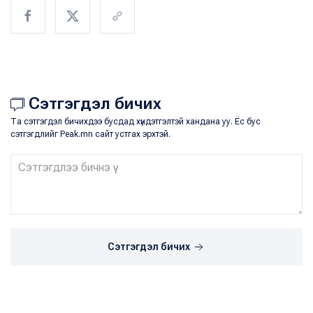
Сэтгэгдэл бичих
Та сэтгэгдэл бичихдээ бусдад хүндэтгэлтэй хандана уу. Ёс бус
сэтгэгдлийг Peak.mn сайт устгах эрхтэй.
Сэтгэгдэл бичих