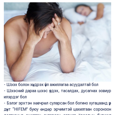
- Шээх болон хүндрэх үйл ажиллагаа асуудалтай бол
- Шээсний дараа шээс үлдэх, тасалдах, дусагнах зовиур
илэрдэг бол
- Бэлэг эрхтэн хөвчрөл суларсан бол богино хугацаанд үр
дүнт “HIFEM” буюу өндөр эрчимтэй цахилгаан соронзон