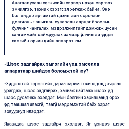
Анагаах ухаан хөгжихийн хэрээр нөхөн сэргээх
эмчилгээ, техник хэрэгсэл хөгжиж байна. Энэ
бол өндөр эрчимтэй цахилгаан соронзон
долгионыг ашиглан суларсан аарцаг ёроолын
булчинг чангалах, мэдрэлжилтийг дэмжиж цусан
хангамжийг сайжруулах замаар үйлчилгээ үзүүлдэг
хамгийн орчин үеийн аппарат юм.
-Шээс задгайрах эмгэгийн үед эмселла
аппаратаар шийдэх боломжтой юу?
-Хүндрэлтэй төрөлтийн дараа зарим тохиолдолд хярзан
урагдаж, шээс задгайрах, ханиаж найтааж инээх үед
шээс дусагнаж эхэлдэг. Мөн бэлгийн харилцаанд орох
үед таашаал авахгүй, таагүй мэдрэмжтэй байх зэрэг
зовууриуд илэрдэг.
Яваандаа шээс задгайрч эхэлдэг. Яг үнэндээ шээс