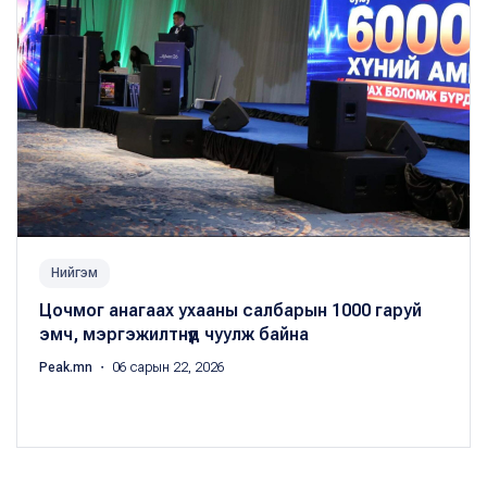
Нийгэм
Цочмог анагаах ухааны салбарын 1000 гаруй
эмч, мэргэжилтнүүд чуулж байна
Peak.mn
・ 06 сарын 22, 2026