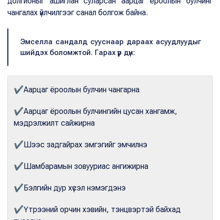
долгионыг ашиглан суларсан аарцаг ёроолын булчинг
чангалах үйлчилгээг санал болгож байна.
Эмселла сандалд сууснаар дараах асуудлуудыг
шийдэх боломжтой. Гарах үр дүн:
✔
Аарцаг ёроолын булчин чангарна
✔
Аарцаг ёроолын булчингийн цусан хангамж,
мэдрэлжилт сайжирна
✔
Шээс задгайрах эмгэгийг эмчилнэ
✔
Шамбарамын зовууриас ангижирна
✔
Бэлгийн дур хүсэл нэмэгдэнэ
✔
Үтрээний орчин хэвийн, тэнцвэртэй байхад