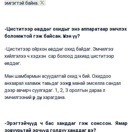
эмгэгтэй байна.
-Циститээр өвддөг охидыг энэ аппаратаар эмчлэх
боломжтой гэж байсан. Үнэн үү?
-Циститээр ойрхон өвддөг охид байдаг. Эмчилгээ
хийлгэлээ ч хэдхэн сар болоод дахиад циститээр
өвддөг.
Мөн шамбармын асуудалтай охид ч бий. Охиддоо
анхаарал халамж тавьдаг ээжүүд манай эмселла сандал
дээр авчирч суулгадаг. 1, 2, 3 оролтын дараа л
эмчилгээний үр дүн харагдана.
-Эрэгтэйчүүд ч бас ханддаг гэж сонссон. Ямар
зовуурьтай эрчүүд голдуу ханддаг вэ?