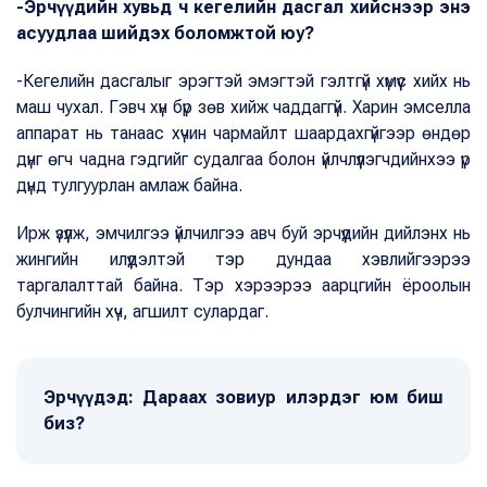
-Эрчүүдийн хувьд ч кегелийн дасгал хийснээр энэ
асуудлаа шийдэх боломжтой юу?
-Кегелийн дасгалыг эрэгтэй эмэгтэй гэлтгүй хүмүүс хийх нь
маш чухал. Гэвч хүн бүр зөв хийж чаддаггүй. Харин эмселла
аппарат нь танаас хүчин чармайлт шаардахгүйгээр өндөр
дүнг өгч чадна гэдгийг судалгаа болон үйлчлүүлэгчдийнхээ үр
дүнд тулгуурлан амлаж байна.
Ирж үзүүлж, эмчилгээ үйлчилгээ авч буй эрчүүдийн дийлэнх нь
жингийн илүүдэлтэй тэр дундаа хэвлийгээрээ
таргалалттай байна. Тэр хэрээрээ аарцгийн ёроолын
булчингийн хүч, агшилт сулардаг.
Эрчүүдэд: Дараах зовиур илэрдэг юм биш
биз?