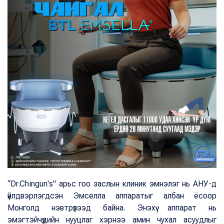
“Dr.Chingun's" арьс гоо заслын клиник эмнэлэг нь АНУ-д
үйлдвэрлэгдсэн Эмселла аппаратыг албан ёсоор
Монголд нэвтрүүлээд байна. Энэхүү аппарат нь
эмэгтэйчүүдийн нууцлаг хэрнээ амин чухал асуудлыг