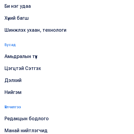
Би нэг удаа
Хүний багш
Шинжлэх ухаан, технологи
Бусад
Амьдралын түүх
Цэгцтэй Сэтгэх
Дэлхий
Нийгэм
Үйлчилгээ
Редакцын бодлого
Манай нийтлэгчид