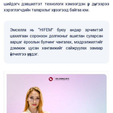
шийдэгч дэвшилтэт технологи хэмээгдэн үр дүнгээрээ
хэрэглэгчдийн талархлыг хүлээгээд байгаа юм.
Эмселла нь “HIFEM” буюу өндөр эрчимтэй
цахилгаан соронзон долгионыг ашиглан суларсан
аарцаг ёроолын булчинг чангалах, мэдрэлжилтийг
дэмжиж цусан хангамжийг сайжруулах замаар
үйлчилгээ үзүүлдэг.