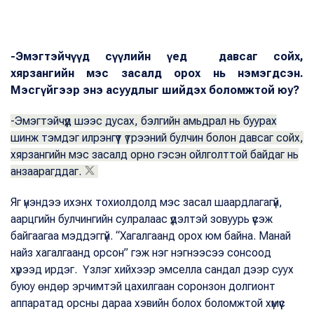
-Эмэгтэйчүүд сүүлийн үед давсаг сойх,
хярзангийн мэс засалд орох нь нэмэгдсэн.
Мэсгүйгээр энэ асуудлыг шийдэх боломжтой юу?
-Эмэгтэйчүүд шээс дусах, бэлгийн амьдрал нь буурах
шинж тэмдэг илрэнгүүт үтрээний булчин болон давсаг сойх,
хярзангийн мэс засалд орно гэсэн ойлголттой байдаг нь
анзаарагддаг.
Яг үнэндээ ихэнх тохиолдолд мэс засал шаардлагагүй,
аарцгийн булчингийн сулралаас үүдэлтэй зовуурь үүсэж
байгаагаа мэддэггүй. “Хагалгаанд орох юм байна. Манай
найз хагалгаанд орсон” гэж нэг нэгнээсээ сонсоод
хүрээд ирдэг. Үзлэг хийхээр эмселла сандал дээр суух
буюу өндөр эрчимтэй цахилгаан соронзон долгионт
аппаратад орсны дараа хэвийн болох боломжтой хүмүүс