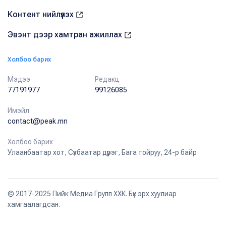
Контент нийлүүлэх
Эвэнт дээр хамтран ажиллах
Холбоо барих
Мэдээ
Редакц
77191977
99126085
Имэйл
contact@peak.mn
Холбоо барих
Улаанбаатар хот, Сүхбаатар дүүрэг, Бага тойруу, 24-р байр
© 2017-2025 Пийк Медиа Групп ХХК. Бүх эрх хуулиар
хамгаалагдсан.