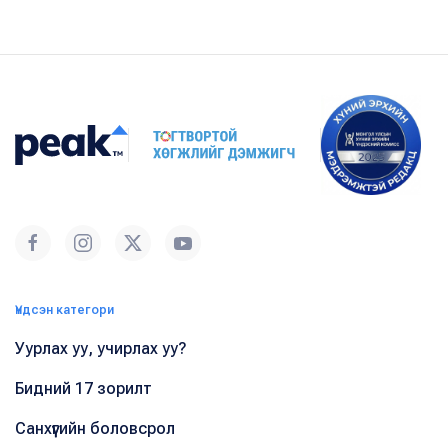
Үндсэн категори
Уурлах уу, учирлах уу?
Бидний 17 зорилт
Санхүүгийн боловсрол