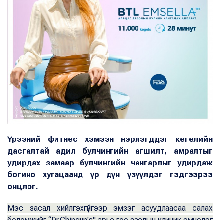
Үтрээний фитнес хэмээн нэрлэгддэг кегелийн
дасгалтай адил булчингийн агшилт, амралтыг
удирдах замаар булчингийн чангарлыг удирдаж
богино хугацаанд үр дүн үзүүлдэг гэдгээрээ
онцлог.
Мэс засал хийлгэхгүйгээр эмзэг асуудлаасаа салах
боломжийг “Dr.Chingun's" арьс гоо заслын клиник эмнэлэг