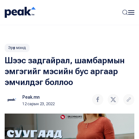
Эрүүл мэнд
Шээс задгайрал, шамбармын
эмгэгийг мэсийн бус аргаар
эмчилдэг боллоо
Peak.mn
12 сарын 23, 2022