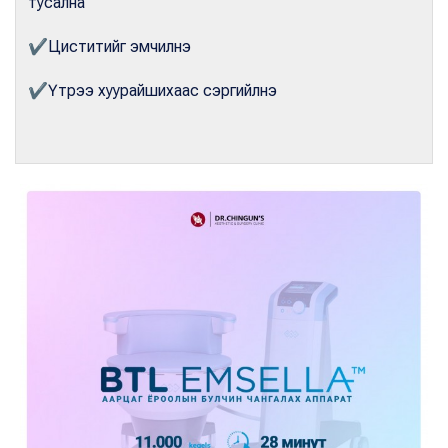
тусална
✔
Циститийг эмчилнэ
✔
Үтрээ хуурайшихаас сэргийлнэ